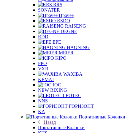
RRS
SONATER
Прочее
RSDO
RAISENG
DEGNE
RDD
EPE
HAONING
MEIER
KIPO
PPO
VXR
WAXIBA
KEMAI
JOC
NEW RIXING
LEOTEC
NNS
ГОРИЗОНТ
KA
Портативные Колонки
Назад
Портативные Колонки
KTS