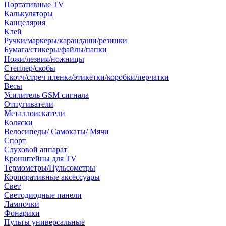
Портативные TV
Калькуляторы
Канцелярия
Клей
Ручки/маркеры/карандаши/резинки
Бумага/стикеры/файлы/папки
Ножи/лезвия/ножницы
Степлер/скобы
Скотч/стреч пленка/этикетки/коробки/перчатки
Весы
Усилитель GSM сигнала
Отпугиватели
Металлоискатели
Коляски
Велосипеды/ Самокаты/ Мячи
Спорт
Слуховой аппарат
Кронштейны для TV
Термометры/Пульсометры
Корпоративные аксессуары
Свет
Светодиодные панели
Лампочки
Фонарики
Пульты универсальные