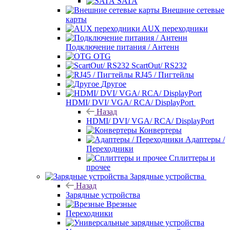
SATA
Внешние сетевые
карты
AUX переходники
Подключение питания / Антенн
OTG
ScartOut/ RS232
RJ45 / Пигтейлы
Другое
HDMI/ DVI/ VGA/ RCA/ DisplayPort
Назад
HDMI/ DVI/ VGA/ RCA/ DisplayPort
Конвертеры
Адаптеры /
Переходники
Сплиттеры и
прочее
Зарядные устройства
Назад
Зарядные устройства
Врезные
Переходники