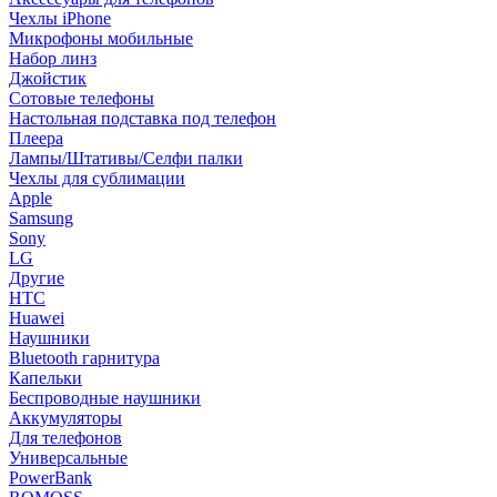
Чехлы iPhone
Микрофоны мобильные
Набор линз
Джойстик
Сотовые телефоны
Настольная подставка под телефон
Плеера
Лампы/Штативы/Селфи палки
Чехлы для сублимации
Apple
Samsung
Sony
LG
Другие
HTC
Huawei
Наушники
Bluetooth гарнитура
Капельки
Беспроводные наушники
Аккумуляторы
Для телефонов
Универсальные
PowerBank