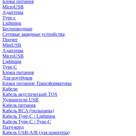
Блоки питания
MicroUSB
Адаптеры
Type-c
Lightning
Беспроводные
Сетевые зарядные устройства
Прочее
MiniUSB
Адаптеры
MicroUSB
Lightning
Type-C
Блоки питания
Для ноутбуков
Блоки питания/ Трансформаторы
Кабели
Кабель акустический TOS
Удлинители USB
Кабель питания
Кабель RCA (тюльпаны)
Кабель Type-C / Lightning
Кабель Type-C / Type-C
Патч-корд
Кабель USB-A/B (для принтера)