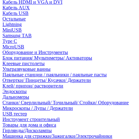
Кабель HDMI и VGA и DVI
Кабель AUX
Кабель USB
Остальные
Lightning
MiniUSB
Samsung TAB
Type C
MicroUSB
Оборудование и Инструменты
Блок питания/ Мультиметры/ Активаторы
Клеевые пистолеты
Ультразвуковые ванны
Паяльные станции / паяльники / паяльные пасты
Отвертки/ Пинцеты/ Кусачки/ Держатели
Клей/ припои/ растворители
Эндоскопы
Дальномеры
Станки/ Сверлильный/ Точильный/ Стойки/ Оборудование
Микроскопы / Лупы / Держатели
USB тестер
Инструмент строительный
Товары для дома и офиса
Гирлянды/Дисколампы
Машинка для стрижки/Зажигалки/Электрочайники