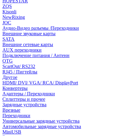
HOPESTAR
ZQS
Kisonli
NewRixing
JOC
Аудио-Видео разъемы /Переходники
Внешние звуковые карты
SATA
Внешние сетевые карты
AUX переходники
Подключение питания / Антенн
OTG
ScartOut/ RS232
RJ45 / Пигтейлы
Другое
HDMI/ DVI/ VGA/ RCA/ DisplayPort
Конвертеры
Адаптеры / Переходники
Сплиттеры и прочее
Зарядные устройства
Врезные
Переходники
Универсальные зарядные устройства
Автомобильные зарядные устройства
MiniUSB