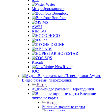
Wster
Микрофон-караоке
Boombox
Borofone
MS
AWEI
KIMISO
HOCO
RX
DEGNE
ABS
HOPESTAR
ZQS
Kisonli
NewRixing
JOC
Аудио-
Видео разъемы /Переходники
Назад
Аудио-Видео разъемы /Переходники
Внешние
звуковые карты
Назад
Внешние звуковые карты