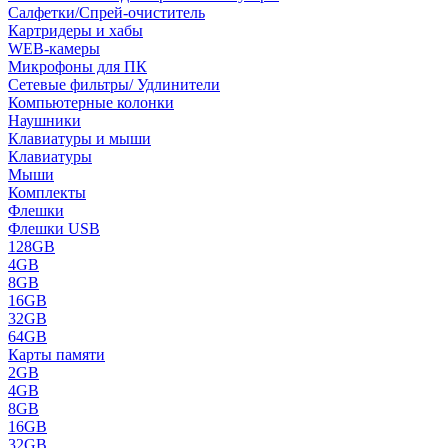
Салфетки/Спрей-очиститель
Картридеры и хабы
WEB-камеры
Микрофоны для ПК
Сетевые фильтры/ Удлинители
Компьютерные колонки
Наушники
Клавиатуры и мыши
Клавиатуры
Мыши
Комплекты
Флешки
Флешки USB
128GB
4GB
8GB
16GB
32GB
64GB
Карты памяти
2GB
4GB
8GB
16GB
32GB