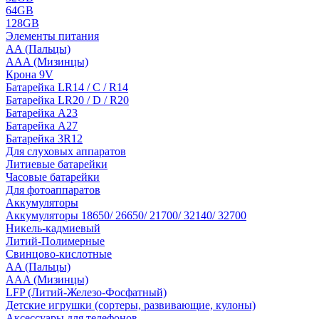
64GB
128GB
Элементы питания
AA (Пальцы)
AAA (Мизинцы)
Крона 9V
Батарейка LR14 / C / R14
Батарейка LR20 / D / R20
Батарейка A23
Батарейка A27
Батарейка 3R12
Для слуховых аппаратов
Литиевые батарейки
Часовые батарейки
Для фотоаппаратов
Аккумуляторы
Аккумуляторы 18650/ 26650/ 21700/ 32140/ 32700
Никель-кадмиевый
Литий-Полимерные
Свинцово-кислотные
AA (Пальцы)
AAA (Мизинцы)
LFP (Литий-Железо-Фосфатный)
Детские игрушки (сортеры, развивающие, кулоны)
Аксессуары для телефонов