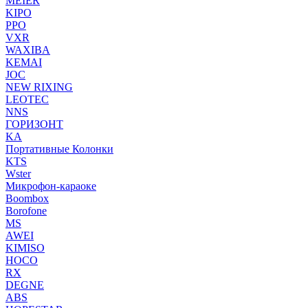
MEIER
KIPO
PPO
VXR
WAXIBA
KEMAI
JOC
NEW RIXING
LEOTEC
NNS
ГОРИЗОНТ
KA
Портативные Колонки
KTS
Wster
Микрофон-караоке
Boombox
Borofone
MS
AWEI
KIMISO
HOCO
RX
DEGNE
ABS