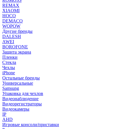
ROMOSS
REMAX
XIAOMI
HOCO
DEMACO
WOPOW
Другие бренды
DALESH
AWEI
BOROFONE
Защита экрана
Пленки
Стекла
Чехлы
iPhone
Остальные бренды
Универсальные
Samsung
Упаковка для чехлов
Видеонаблюдение
Видеорегистраторы
Видеокамеры
IP
AHD
Игровые консоли/приставки