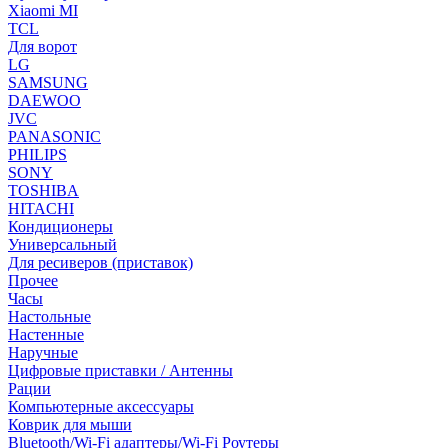
Xiaomi MI
TCL
Для ворот
LG
SAMSUNG
DAEWOO
JVC
PANASONIC
PHILIPS
SONY
TOSHIBA
HITACHI
Кондиционеры
Универсальный
Для ресиверов (приставок)
Прочее
Часы
Настольные
Настенные
Наручные
Цифровые приставки / Антенны
Рации
Компьютерные аксессуары
Коврик для мыши
Bluetooth/Wi-Fi адаптеры/Wi-Fi Роутеры