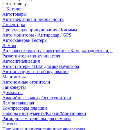
По каталогу
Каталог
Автотовары
Автоэлектрика и безопасность
Инверторы
Провода для прикуривания / Клеммы
Авто мониторы / Антирадар / GPS
Автосканеры/ Тестеры
Лампы
Видеорегистратор / Парктроник / Камеры заднего вида
Разветвители прикуривателя
Автосигнализация
Автостартеры / ПЗУ для аккумулятора
Автоинструмент и оборудование
Манометры
Автономные отопители
Гайковерты
Домкраты
Аварийные знаки / Огнетушители
Лампа паяльная
Компрессоры для шин
Наборы инструмента/Ключи/Монтировки
Расходные материалы для ремонта
Насосы
Наружные и внутрисалонные аксессуары