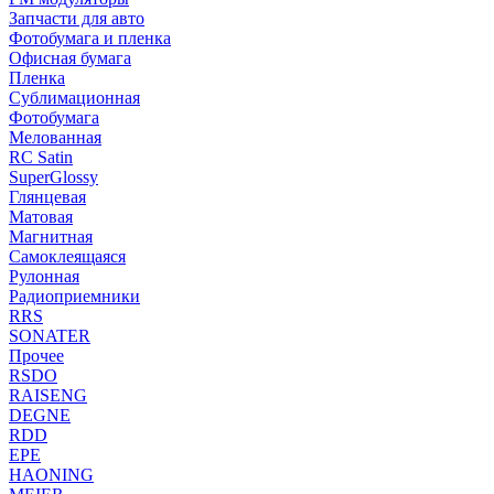
Запчасти для авто
Фотобумага и пленка
Офисная бумага
Пленка
Сублимационная
Фотобумага
Мелованная
RC Satin
SuperGlossy
Глянцевая
Матовая
Магнитная
Самоклеящаяся
Рулонная
Радиоприемники
RRS
SONATER
Прочее
RSDO
RAISENG
DEGNE
RDD
EPE
HAONING