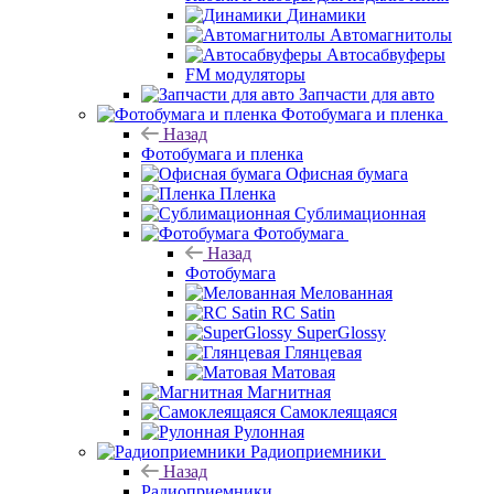
Динамики
Автомагнитолы
Автосабвуферы
FM модуляторы
Запчасти для авто
Фотобумага и пленка
Назад
Фотобумага и пленка
Офисная бумага
Пленка
Сублимационная
Фотобумага
Назад
Фотобумага
Мелованная
RC Satin
SuperGlossy
Глянцевая
Матовая
Магнитная
Самоклеящаяся
Рулонная
Радиоприемники
Назад
Радиоприемники