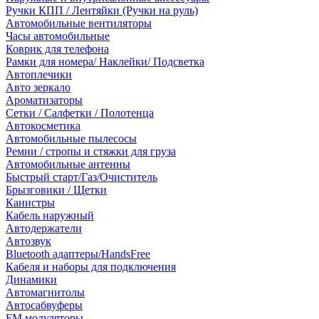
Ручки КПП / Лентяйки (Ручки на руль)
Автомобильные вентиляторы
Часы автомобильные
Коврик для телефона
Рамки для номера/ Наклейки/ Подсветка
Автоплечики
Авто зеркало
Ароматизаторы
Сетки / Салфетки / Полотенца
Автокосметика
Автомобильные пылесосы
Ремни / стропы и стяжки для груза
Автомобильные антенны
Быстрый старт/Газ/Очиститель
Брызговики / Щетки
Канистры
Кабель наружный
Автодержатели
Автозвук
Bluetooth адаптеры/HandsFree
Кабеля и наборы для подключения
Динамики
Автомагнитолы
Автосабвуферы
FM модуляторы