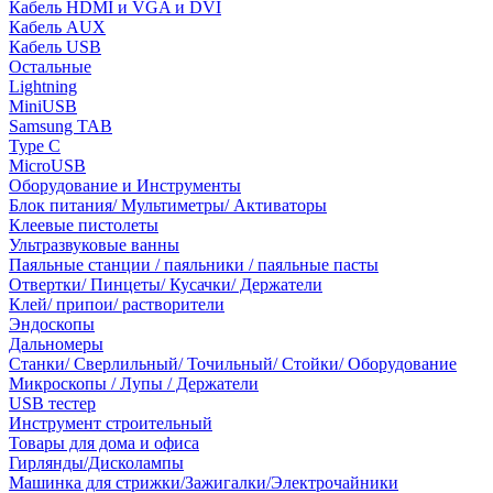
Кабель HDMI и VGA и DVI
Кабель AUX
Кабель USB
Остальные
Lightning
MiniUSB
Samsung TAB
Type C
MicroUSB
Оборудование и Инструменты
Блок питания/ Мультиметры/ Активаторы
Клеевые пистолеты
Ультразвуковые ванны
Паяльные станции / паяльники / паяльные пасты
Отвертки/ Пинцеты/ Кусачки/ Держатели
Клей/ припои/ растворители
Эндоскопы
Дальномеры
Станки/ Сверлильный/ Точильный/ Стойки/ Оборудование
Микроскопы / Лупы / Держатели
USB тестер
Инструмент строительный
Товары для дома и офиса
Гирлянды/Дисколампы
Машинка для стрижки/Зажигалки/Электрочайники