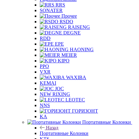
RRS
SONATER
Прочее
RSDO
RAISENG
DEGNE
RDD
EPE
HAONING
MEIER
KIPO
PPO
VXR
WAXIBA
KEMAI
JOC
NEW RIXING
LEOTEC
NNS
ГОРИЗОНТ
KA
Портативные Колонки
Назад
Портативные Колонки
KTS