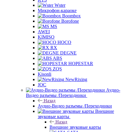
Wster
Микрофон-караоке
Boombox
Borofone
MS
AWEI
KIMISO
HOCO
RX
DEGNE
ABS
HOPESTAR
ZQS
Kisonli
NewRixing
JOC
Аудио-
Видео разъемы /Переходники
Назад
Аудио-Видео разъемы /Переходники
Внешние
звуковые карты
Назад
Внешние звуковые карты