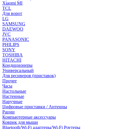
Xiaomi MI
TCL
Для ворот
LG
SAMSUNG
DAEWOO
JVC
PANASONIC
PHILIPS
SONY
TOSHIBA
HITACHI
Кондиционеры
Универсальный
Для ресиверов (приставок)
Прочее
Часы
Настольные
Настенные
Наручные
Цифровые приставки / Антенны
Рации
Компьютерные аксессуары
Коврик для мыши
Bluetooth/Wi-Fi адаптеры/Wi-Fi Роутеры