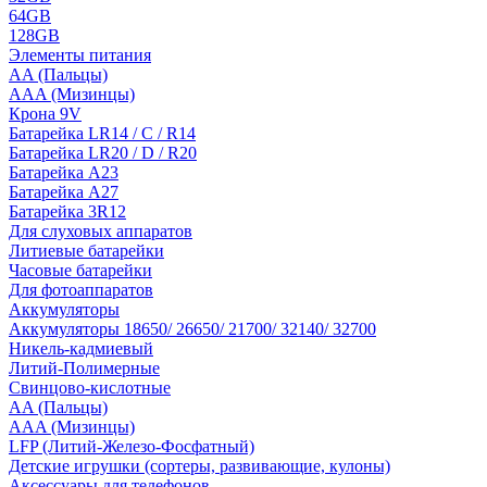
64GB
128GB
Элементы питания
AA (Пальцы)
AAA (Мизинцы)
Крона 9V
Батарейка LR14 / C / R14
Батарейка LR20 / D / R20
Батарейка A23
Батарейка A27
Батарейка 3R12
Для слуховых аппаратов
Литиевые батарейки
Часовые батарейки
Для фотоаппаратов
Аккумуляторы
Аккумуляторы 18650/ 26650/ 21700/ 32140/ 32700
Никель-кадмиевый
Литий-Полимерные
Свинцово-кислотные
AA (Пальцы)
AAA (Мизинцы)
LFP (Литий-Железо-Фосфатный)
Детские игрушки (сортеры, развивающие, кулоны)
Аксессуары для телефонов