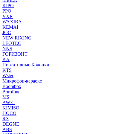
MEIER
KIPO
PPO
VXR
WAXIBA
KEMAI
JOC
NEW RIXING
LEOTEC
NNS
ГОРИЗОНТ
KA
Портативные Колонки
KTS
Wster
Микрофон-караоке
Boombox
Borofone
MS
AWEI
KIMISO
HOCO
RX
DEGNE
ABS