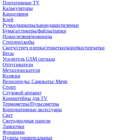
Портативные TV
Калькуляторы
Канцелярия
Клей
Ручки/маркеры/карандаши/резинки
Бумага/стикеры/файлы/папки
Ножи/лезвия/ножницы
Степлер/скобы
Скотч/стреч пленка/этикетки/коробки/перчатки
Весы
Усилитель GSM сигнала
Отпугиватели
Металлоискатели
Коляски
Велосипеды/ Самокаты/ Мячи
Спорт
Слуховой аппарат
Кронштейны для TV
Термометры/Пульсометры
Корпоративные аксессуары
Свет
Светодиодные панели
Лампочки
Фонарики
Пульты универсальные