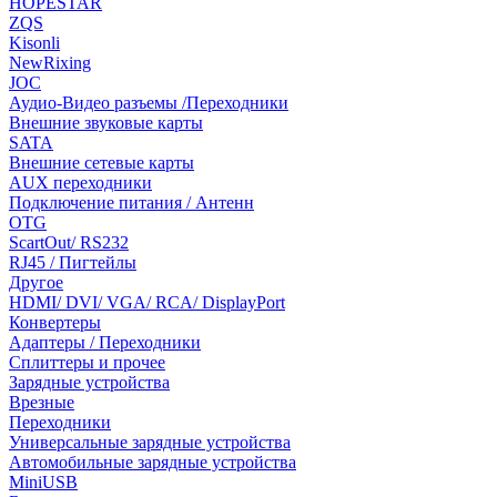
HOPESTAR
ZQS
Kisonli
NewRixing
JOC
Аудио-Видео разъемы /Переходники
Внешние звуковые карты
SATA
Внешние сетевые карты
AUX переходники
Подключение питания / Антенн
OTG
ScartOut/ RS232
RJ45 / Пигтейлы
Другое
HDMI/ DVI/ VGA/ RCA/ DisplayPort
Конвертеры
Адаптеры / Переходники
Сплиттеры и прочее
Зарядные устройства
Врезные
Переходники
Универсальные зарядные устройства
Автомобильные зарядные устройства
MiniUSB