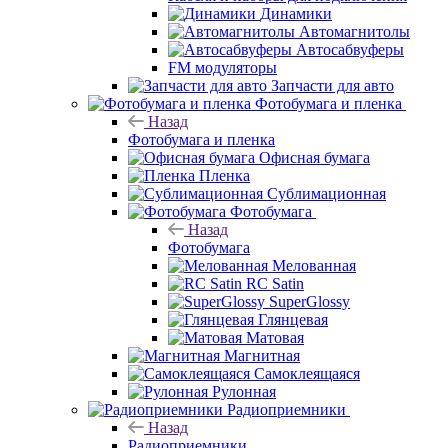
Динамики
Автомагнитолы
Автосабвуферы
FM модуляторы
Запчасти для авто
Фотобумага и пленка
Назад
Фотобумага и пленка
Офисная бумага
Пленка
Сублимационная
Фотобумага
Назад
Фотобумага
Мелованная
RC Satin
SuperGlossy
Глянцевая
Матовая
Магнитная
Самоклеящаяся
Рулонная
Радиоприемники
Назад
Радиоприемники