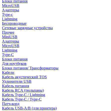
Блоки питания
MicroUSB
Адаптеры
Type-c
Lightning
Беспроводные
Сетевые зарядные устройства
Прочее
MiniUSB
Адаптеры
MicroUSB
Lightning
Type-C
Блоки питания
Для ноутбуков
Блоки питания/ Трансформаторы
Кабели
Кабель акустический TOS
Удлинители USB
Кабель питания
Кабель RCA (тюльпаны)
Кабель Type-C / Lightning
Кабель Type-C / Type-C
Патч-корд
Кабель USB-A/B (для принтера)