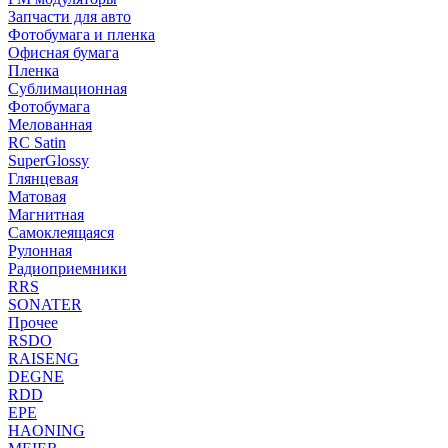
Запчасти для авто
Фотобумага и пленка
Офисная бумага
Пленка
Сублимационная
Фотобумага
Мелованная
RC Satin
SuperGlossy
Глянцевая
Матовая
Магнитная
Самоклеящаяся
Рулонная
Радиоприемники
RRS
SONATER
Прочее
RSDO
RAISENG
DEGNE
RDD
EPE
HAONING