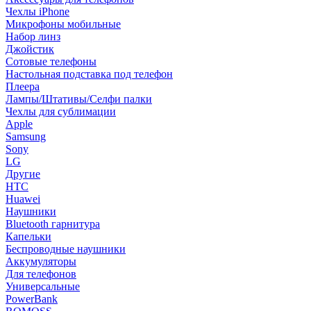
Чехлы iPhone
Микрофоны мобильные
Набор линз
Джойстик
Сотовые телефоны
Настольная подставка под телефон
Плеера
Лампы/Штативы/Селфи палки
Чехлы для сублимации
Apple
Samsung
Sony
LG
Другие
HTC
Huawei
Наушники
Bluetooth гарнитура
Капельки
Беспроводные наушники
Аккумуляторы
Для телефонов
Универсальные
PowerBank