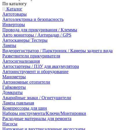
По каталогу
Каталог
Автотовары
Автоэлектрика и безопасность
Инверторы
Провода для прикуривания / Клеммы
Авто мониторы / Антирадар / GPS
Автосканеры/ Тестеры
Лампы
Видеорегистратор / Парктроник / Камеры заднего вида
Разветвители прикуривателя
Автосигнализация
Автостартеры / ПЗУ для аккумулятора
Автоинструмент и оборудование
Манометры
Автономные отопители
Гайковерты
Домкраты
Аварийные знаки / Огнетушители
Лампа паяльная
Компрессоры для шин
Наборы инструмента/Ключи/Монтировки
Расходные материалы для ремонта
Насосы
Наружные и внутрисалонные аксессуары