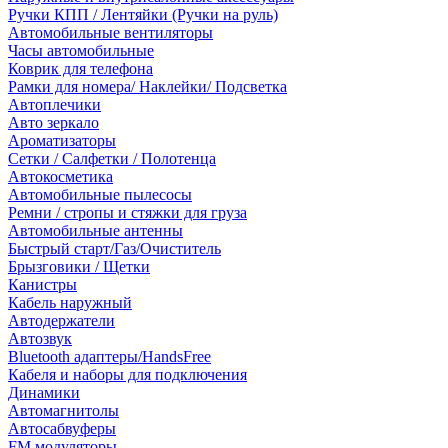
Ручки КПП / Лентяйки (Ручки на руль)
Автомобильные вентиляторы
Часы автомобильные
Коврик для телефона
Рамки для номера/ Наклейки/ Подсветка
Автоплечики
Авто зеркало
Ароматизаторы
Сетки / Салфетки / Полотенца
Автокосметика
Автомобильные пылесосы
Ремни / стропы и стяжки для груза
Автомобильные антенны
Быстрый старт/Газ/Очиститель
Брызговики / Щетки
Канистры
Кабель наружный
Автодержатели
Автозвук
Bluetooth адаптеры/HandsFree
Кабеля и наборы для подключения
Динамики
Автомагнитолы
Автосабвуферы
FM модуляторы