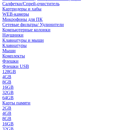
Салфетки/Спрей-очиститель
Картридеры и хабы
WEB-камеры
Микрофоны для ПК
Сетевые фильтры/ Удлинители
Компьютерные колонки
Наушники
Клавиатуры и мыши
Клавиатуры
Мыши
Комплекты
Флешки
Флешки USB
128GB
4GB
8GB
16GB
32GB
64GB
Карты памяти
2GB
4GB
8GB
16GB
32GB