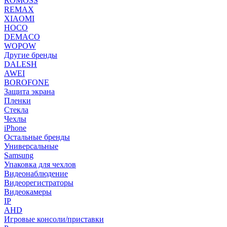
ROMOSS
REMAX
XIAOMI
HOCO
DEMACO
WOPOW
Другие бренды
DALESH
AWEI
BOROFONE
Защита экрана
Пленки
Стекла
Чехлы
iPhone
Остальные бренды
Универсальные
Samsung
Упаковка для чехлов
Видеонаблюдение
Видеорегистраторы
Видеокамеры
IP
AHD
Игровые консоли/приставки