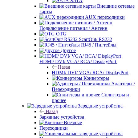
SATA
Внешние сетевые
карты
AUX переходники
Подключение питания / Антенн
OTG
ScartOut/ RS232
RJ45 / Пигтейлы
Другое
HDMI/ DVI/ VGA/ RCA/ DisplayPort
Назад
HDMI/ DVI/ VGA/ RCA/ DisplayPort
Конвертеры
Адаптеры /
Переходники
Сплиттеры и
прочее
Зарядные устройства
Назад
Зарядные устройства
Врезные
Переходники