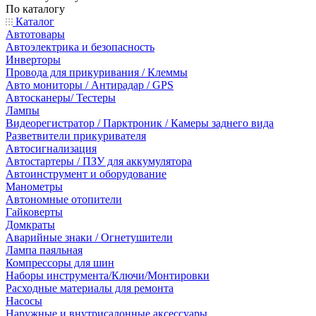
По каталогу
Каталог
Автотовары
Автоэлектрика и безопасность
Инверторы
Провода для прикуривания / Клеммы
Авто мониторы / Антирадар / GPS
Автосканеры/ Тестеры
Лампы
Видеорегистратор / Парктроник / Камеры заднего вида
Разветвители прикуривателя
Автосигнализация
Автостартеры / ПЗУ для аккумулятора
Автоинструмент и оборудование
Манометры
Автономные отопители
Гайковерты
Домкраты
Аварийные знаки / Огнетушители
Лампа паяльная
Компрессоры для шин
Наборы инструмента/Ключи/Монтировки
Расходные материалы для ремонта
Насосы
Наружные и внутрисалонные аксессуары