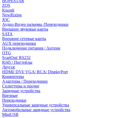
HOPESTAR
ZQS
Kisonli
NewRixing
JOC
Аудио-Видео разъемы /Переходники
Внешние звуковые карты
SATA
Внешние сетевые карты
AUX переходники
Подключение питания / Антенн
OTG
ScartOut/ RS232
RJ45 / Пигтейлы
Другое
HDMI/ DVI/ VGA/ RCA/ DisplayPort
Конвертеры
Адаптеры / Переходники
Сплиттеры и прочее
Зарядные устройства
Врезные
Переходники
Универсальные зарядные устройства
Автомобильные зарядные устройства
MiniUSB