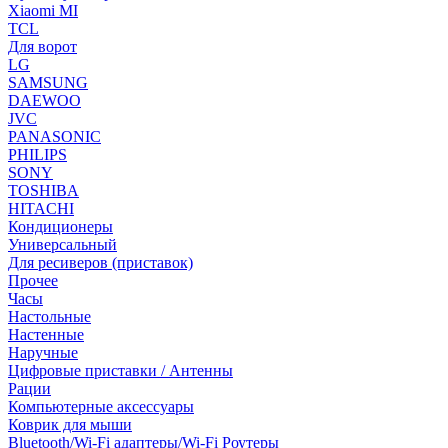
Xiaomi MI
TCL
Для ворот
LG
SAMSUNG
DAEWOO
JVC
PANASONIC
PHILIPS
SONY
TOSHIBA
HITACHI
Кондиционеры
Универсальный
Для ресиверов (приставок)
Прочее
Часы
Настольные
Настенные
Наручные
Цифровые приставки / Антенны
Рации
Компьютерные аксессуары
Коврик для мыши
Bluetooth/Wi-Fi адаптеры/Wi-Fi Роутеры