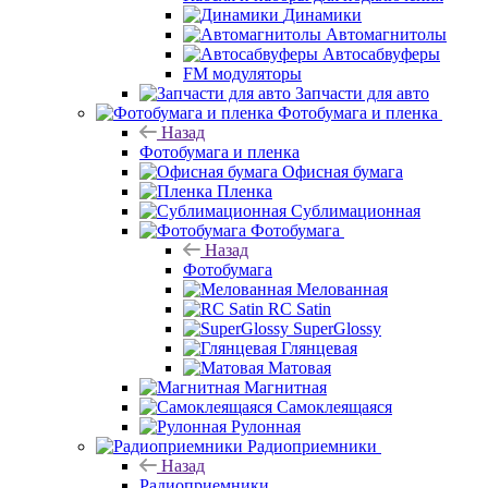
Динамики
Автомагнитолы
Автосабвуферы
FM модуляторы
Запчасти для авто
Фотобумага и пленка
Назад
Фотобумага и пленка
Офисная бумага
Пленка
Сублимационная
Фотобумага
Назад
Фотобумага
Мелованная
RC Satin
SuperGlossy
Глянцевая
Матовая
Магнитная
Самоклеящаяся
Рулонная
Радиоприемники
Назад
Радиоприемники