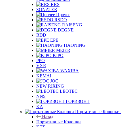
RRS
SONATER
Прочее
RSDO
RAISENG
DEGNE
RDD
EPE
HAONING
MEIER
KIPO
PPO
VXR
WAXIBA
KEMAI
JOC
NEW RIXING
LEOTEC
NNS
ГОРИЗОНТ
KA
Портативные Колонки
Назад
Портативные Колонки
KTS