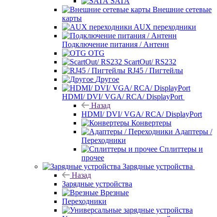
SATA
Внешние сетевые
карты
AUX переходники
Подключение питания / Антенн
OTG
ScartOut/ RS232
RJ45 / Пигтейлы
Другое
HDMI/ DVI/ VGA/ RCA/ DisplayPort
Назад
HDMI/ DVI/ VGA/ RCA/ DisplayPort
Конвертеры
Адаптеры /
Переходники
Сплиттеры и
прочее
Зарядные устройства
Назад
Зарядные устройства
Врезные
Переходники