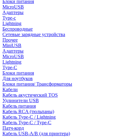
Блоки питания
MicroUSB
Адаптеры
Type-c
Lightning
Беспроводные
Сетевые зарядные устройства
Прочее
MiniUSB
Адаптеры
MicroUSB
Lightning
Type-C
Блоки питания
Для ноутбуков
Блоки питания/ Трансформаторы
Кабели
Кабель акустический TOS
Удлинители USB
Кабель питания
Кабель RCA (тюльпаны)
Кабель Type-C / Lightning
Кабель Type-C / Type-C
Патч-корд
Кабель USB-A/B (для принтера)