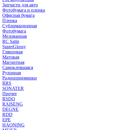
Запчасти для авто
Фотобумага и пленка
Офисная бумага
Пленка
Сублимационная
Фотобумага
Мелованная
RC Satin
SuperGlossy
Глянцевая
Матовая
Магнитная
Самоклеящаяся
Рулонная
Радиоприемники
RRS
SONATER
Прочее
RSDO
RAISENG
DEGNE
RDD
EPE
HAONING