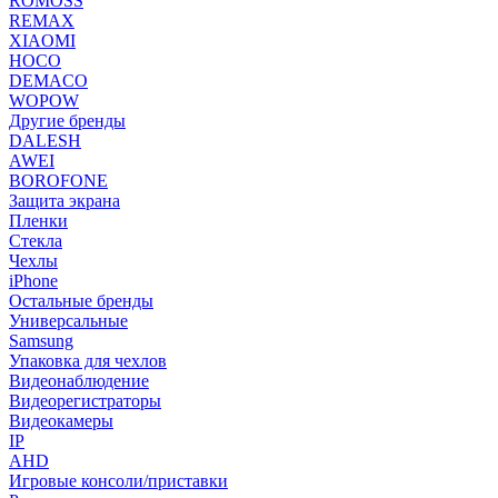
ROMOSS
REMAX
XIAOMI
HOCO
DEMACO
WOPOW
Другие бренды
DALESH
AWEI
BOROFONE
Защита экрана
Пленки
Стекла
Чехлы
iPhone
Остальные бренды
Универсальные
Samsung
Упаковка для чехлов
Видеонаблюдение
Видеорегистраторы
Видеокамеры
IP
AHD
Игровые консоли/приставки