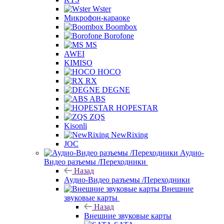
Wster
Микрофон-караоке
Boombox
Borofone
MS
AWEI
KIMISO
HOCO
RX
DEGNE
ABS
HOPESTAR
ZQS
Kisonli
NewRixing
JOC
Аудио-
Видео разъемы /Переходники
Назад
Аудио-Видео разъемы /Переходники
Внешние
звуковые карты
Назад
Внешние звуковые карты