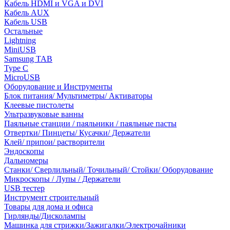
Кабель HDMI и VGA и DVI
Кабель AUX
Кабель USB
Остальные
Lightning
MiniUSB
Samsung TAB
Type C
MicroUSB
Оборудование и Инструменты
Блок питания/ Мультиметры/ Активаторы
Клеевые пистолеты
Ультразвуковые ванны
Паяльные станции / паяльники / паяльные пасты
Отвертки/ Пинцеты/ Кусачки/ Держатели
Клей/ припои/ растворители
Эндоскопы
Дальномеры
Станки/ Сверлильный/ Точильный/ Стойки/ Оборудование
Микроскопы / Лупы / Держатели
USB тестер
Инструмент строительный
Товары для дома и офиса
Гирлянды/Дисколампы
Машинка для стрижки/Зажигалки/Электрочайники