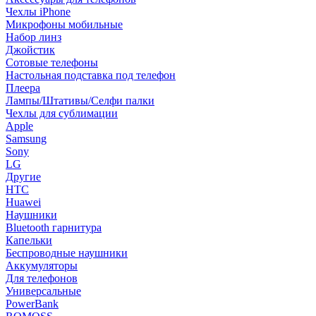
Чехлы iPhone
Микрофоны мобильные
Набор линз
Джойстик
Сотовые телефоны
Настольная подставка под телефон
Плеера
Лампы/Штативы/Селфи палки
Чехлы для сублимации
Apple
Samsung
Sony
LG
Другие
HTC
Huawei
Наушники
Bluetooth гарнитура
Капельки
Беспроводные наушники
Аккумуляторы
Для телефонов
Универсальные
PowerBank