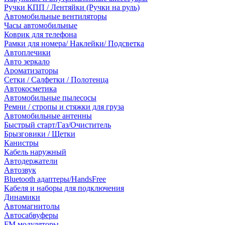
Ручки КПП / Лентяйки (Ручки на руль)
Автомобильные вентиляторы
Часы автомобильные
Коврик для телефона
Рамки для номера/ Наклейки/ Подсветка
Автоплечики
Авто зеркало
Ароматизаторы
Сетки / Салфетки / Полотенца
Автокосметика
Автомобильные пылесосы
Ремни / стропы и стяжки для груза
Автомобильные антенны
Быстрый старт/Газ/Очиститель
Брызговики / Щетки
Канистры
Кабель наружный
Автодержатели
Автозвук
Bluetooth адаптеры/HandsFree
Кабеля и наборы для подключения
Динамики
Автомагнитолы
Автосабвуферы
FM модуляторы