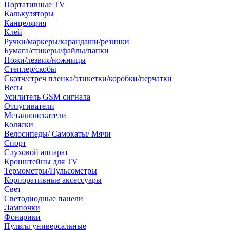
Портативные TV
Калькуляторы
Канцелярия
Клей
Ручки/маркеры/карандаши/резинки
Бумага/стикеры/файлы/папки
Ножи/лезвия/ножницы
Степлер/скобы
Скотч/стреч пленка/этикетки/коробки/перчатки
Весы
Усилитель GSM сигнала
Отпугиватели
Металлоискатели
Коляски
Велосипеды/ Самокаты/ Мячи
Спорт
Слуховой аппарат
Кронштейны для TV
Термометры/Пульсометры
Корпоративные аксессуары
Свет
Светодиодные панели
Лампочки
Фонарики
Пульты универсальные