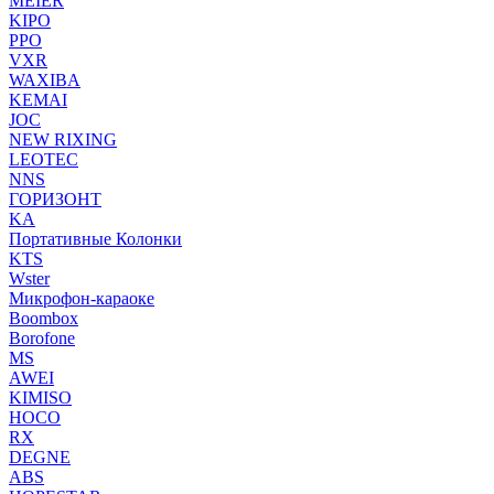
MEIER
KIPO
PPO
VXR
WAXIBA
KEMAI
JOC
NEW RIXING
LEOTEC
NNS
ГОРИЗОНТ
KA
Портативные Колонки
KTS
Wster
Микрофон-караоке
Boombox
Borofone
MS
AWEI
KIMISO
HOCO
RX
DEGNE
ABS