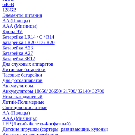
64GB
128GB
Элементы питания
AA (Пальцы)
AAA (Мизинцы)
Крона 9V
Батарейка LR14 / C / R14
Батарейка LR20 / D / R20
Батарейка A23
Батарейка A27
Батарейка 3R12
Для слуховых аппаратов
Литиевые батарейки
Часовые батарейки
Для фотоаппаратов
Аккумуляторы
Аккумуляторы 18650/ 26650/ 21700/ 32140/ 32700
Никель-кадмиевый
Литий-Полимерные
Свинцово-кислотные
AA (Пальцы)
AAA (Мизинцы)
LFP (Литий-Железо-Фосфатный)
Детские игрушки (сортеры, развивающие, кулоны)
Аксессуары для телефонов