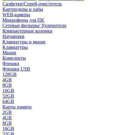
Салфетки/Спрей-очиститель
Картридеры и хабы
WEB-камеры
Микрофоны для ПК
Сетевые фильтры/ Удлинители
Компьютерные колонки
Наушники
Клавиатуры и мыши
Клавиатуры
Мыши
Комплекты
Флешки
Флешки USB
128GB
4GB
8GB
16GB
32GB
64GB
Карты памяти
2GB
4GB
8GB
16GB
32GB