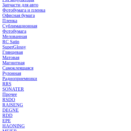
Запчасти для авто
Фотобумага и пленка
Офисная бумага
Пленка
Сублимационная
Фотобумага
Мелованная
RC Satin
SuperGlossy
Глянцевая
Матовая
Магнитная
Самоклеящаяся
Рулонная
Радиоприемники
RRS
SONATER
Прочее
RSDO
RAISENG
DEGNE
RDD
EPE
HAONING