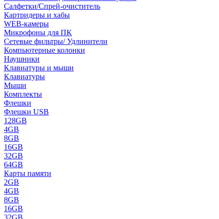
Салфетки/Спрей-очиститель
Картридеры и хабы
WEB-камеры
Микрофоны для ПК
Сетевые фильтры/ Удлинители
Компьютерные колонки
Наушники
Клавиатуры и мыши
Клавиатуры
Мыши
Комплекты
Флешки
Флешки USB
128GB
4GB
8GB
16GB
32GB
64GB
Карты памяти
2GB
4GB
8GB
16GB
32GB