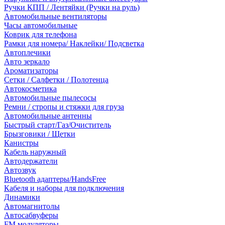
Ручки КПП / Лентяйки (Ручки на руль)
Автомобильные вентиляторы
Часы автомобильные
Коврик для телефона
Рамки для номера/ Наклейки/ Подсветка
Автоплечики
Авто зеркало
Ароматизаторы
Сетки / Салфетки / Полотенца
Автокосметика
Автомобильные пылесосы
Ремни / стропы и стяжки для груза
Автомобильные антенны
Быстрый старт/Газ/Очиститель
Брызговики / Щетки
Канистры
Кабель наружный
Автодержатели
Автозвук
Bluetooth адаптеры/HandsFree
Кабеля и наборы для подключения
Динамики
Автомагнитолы
Автосабвуферы
FM модуляторы