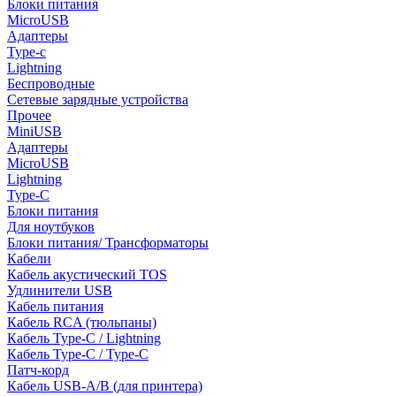
Блоки питания
MicroUSB
Адаптеры
Type-c
Lightning
Беспроводные
Сетевые зарядные устройства
Прочее
MiniUSB
Адаптеры
MicroUSB
Lightning
Type-C
Блоки питания
Для ноутбуков
Блоки питания/ Трансформаторы
Кабели
Кабель акустический TOS
Удлинители USB
Кабель питания
Кабель RCA (тюльпаны)
Кабель Type-C / Lightning
Кабель Type-C / Type-C
Патч-корд
Кабель USB-A/B (для принтера)