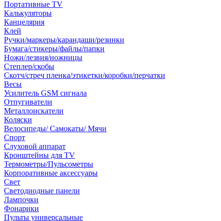
Портативные TV
Калькуляторы
Канцелярия
Клей
Ручки/маркеры/карандаши/резинки
Бумага/стикеры/файлы/папки
Ножи/лезвия/ножницы
Степлер/скобы
Скотч/стреч пленка/этикетки/коробки/перчатки
Весы
Усилитель GSM сигнала
Отпугиватели
Металлоискатели
Коляски
Велосипеды/ Самокаты/ Мячи
Спорт
Слуховой аппарат
Кронштейны для TV
Термометры/Пульсометры
Корпоративные аксессуары
Свет
Светодиодные панели
Лампочки
Фонарики
Пульты универсальные