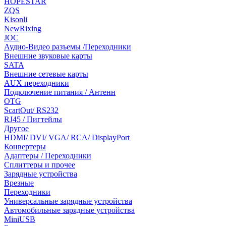
HOPESTAR
ZQS
Kisonli
NewRixing
JOC
Аудио-Видео разъемы /Переходники
Внешние звуковые карты
SATA
Внешние сетевые карты
AUX переходники
Подключение питания / Антенн
OTG
ScartOut/ RS232
RJ45 / Пигтейлы
Другое
HDMI/ DVI/ VGA/ RCA/ DisplayPort
Конвертеры
Адаптеры / Переходники
Сплиттеры и прочее
Зарядные устройства
Врезные
Переходники
Универсальные зарядные устройства
Автомобильные зарядные устройства
MiniUSB