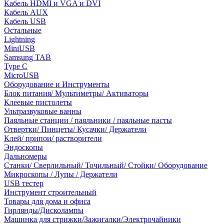
Кабель HDMI и VGA и DVI
Кабель AUX
Кабель USB
Остальные
Lightning
MiniUSB
Samsung TAB
Type C
MicroUSB
Оборудование и Инструменты
Блок питания/ Мультиметры/ Активаторы
Клеевые пистолеты
Ультразвуковые ванны
Паяльные станции / паяльники / паяльные пасты
Отвертки/ Пинцеты/ Кусачки/ Держатели
Клей/ припои/ растворители
Эндоскопы
Дальномеры
Станки/ Сверлильный/ Точильный/ Стойки/ Оборудование
Микроскопы / Лупы / Держатели
USB тестер
Инструмент строительный
Товары для дома и офиса
Гирлянды/Дисколампы
Машинка для стрижки/Зажигалки/Электрочайники