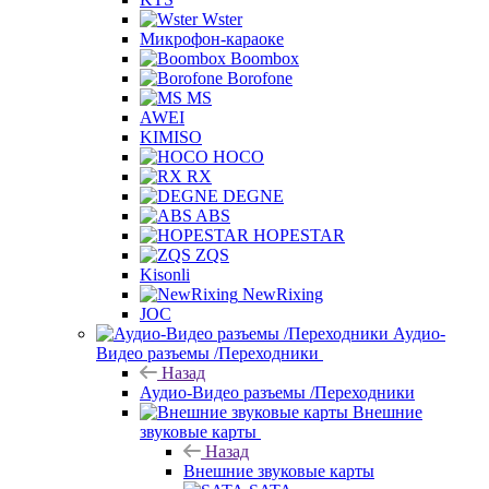
Wster
Микрофон-караоке
Boombox
Borofone
MS
AWEI
KIMISO
HOCO
RX
DEGNE
ABS
HOPESTAR
ZQS
Kisonli
NewRixing
JOC
Аудио-
Видео разъемы /Переходники
Назад
Аудио-Видео разъемы /Переходники
Внешние
звуковые карты
Назад
Внешние звуковые карты