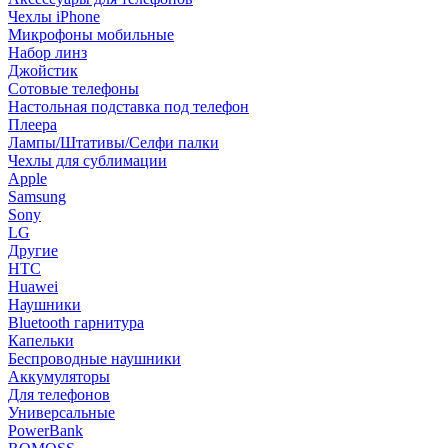
Чехлы iPhone
Микрофоны мобильные
Набор линз
Джойстик
Сотовые телефоны
Настольная подставка под телефон
Плеера
Лампы/Штативы/Селфи палки
Чехлы для сублимации
Apple
Samsung
Sony
LG
Другие
HTC
Huawei
Наушники
Bluetooth гарнитура
Капельки
Беспроводные наушники
Аккумуляторы
Для телефонов
Универсальные
PowerBank