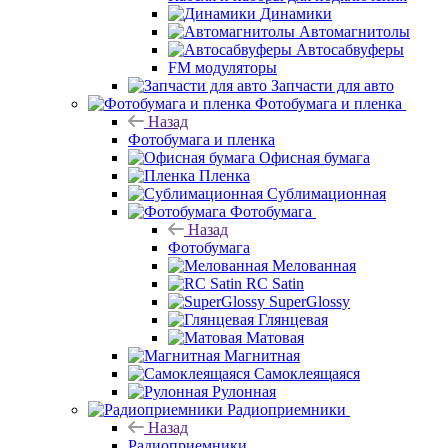
Динамики
Автомагнитолы
Автосабвуферы
FM модуляторы
Запчасти для авто
Фотобумага и пленка
Назад
Фотобумага и пленка
Офисная бумага
Пленка
Сублимационная
Фотобумага
Назад
Фотобумага
Мелованная
RC Satin
SuperGlossy
Глянцевая
Матовая
Магнитная
Самоклеящаяся
Рулонная
Радиоприемники
Назад
Радиоприемники