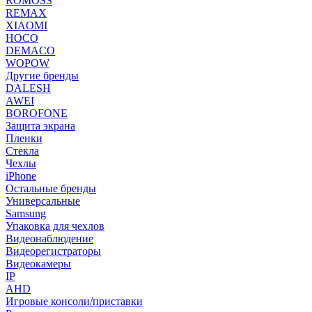
ROMOSS
REMAX
XIAOMI
HOCO
DEMACO
WOPOW
Другие бренды
DALESH
AWEI
BOROFONE
Защита экрана
Пленки
Стекла
Чехлы
iPhone
Остальные бренды
Универсальные
Samsung
Упаковка для чехлов
Видеонаблюдение
Видеорегистраторы
Видеокамеры
IP
AHD
Игровые консоли/приставки