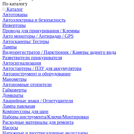
По каталогу
Каталог
Автотовары
Автоэлектрика и безопасность
Инверторы
Провода для прикуривания / Клеммы
Авто мониторы / Антирадар / GPS
Автосканеры/ Тестеры
Лампы
Видеорегистратор / Парктроник / Камеры заднего вида
Разветвители прикуривателя
Автосигнализация
Автостартеры / ПЗУ для аккумулятора
Автоинструмент и оборудование
Манометры
Автономные отопители
Гайковерты
Домкраты
Аварийные знаки / Огнетушители
Лампа паяльная
Компрессоры для шин
Наборы инструмента/Ключи/Монтировки
Расходные материалы для ремонта
Насосы
Наружные и внутрисалонные аксессуары