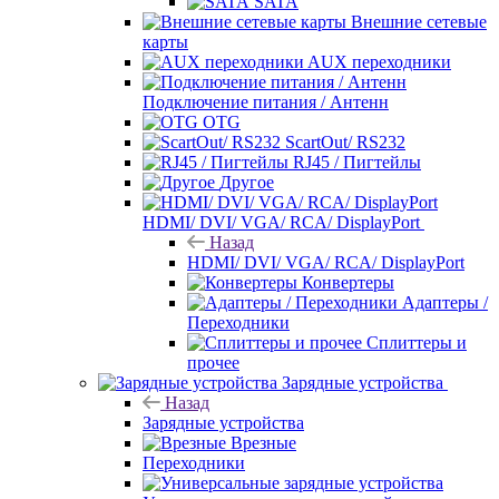
SATA
Внешние сетевые
карты
AUX переходники
Подключение питания / Антенн
OTG
ScartOut/ RS232
RJ45 / Пигтейлы
Другое
HDMI/ DVI/ VGA/ RCA/ DisplayPort
Назад
HDMI/ DVI/ VGA/ RCA/ DisplayPort
Конвертеры
Адаптеры /
Переходники
Сплиттеры и
прочее
Зарядные устройства
Назад
Зарядные устройства
Врезные
Переходники