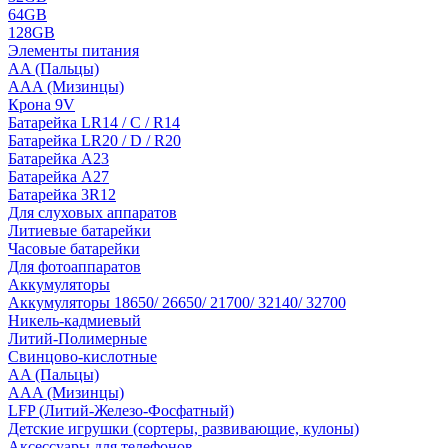
64GB
128GB
Элементы питания
AA (Пальцы)
AAA (Мизинцы)
Крона 9V
Батарейка LR14 / C / R14
Батарейка LR20 / D / R20
Батарейка A23
Батарейка A27
Батарейка 3R12
Для слуховых аппаратов
Литиевые батарейки
Часовые батарейки
Для фотоаппаратов
Аккумуляторы
Аккумуляторы 18650/ 26650/ 21700/ 32140/ 32700
Никель-кадмиевый
Литий-Полимерные
Свинцово-кислотные
AA (Пальцы)
AAA (Мизинцы)
LFP (Литий-Железо-Фосфатный)
Детские игрушки (сортеры, развивающие, кулоны)
Аксессуары для телефонов