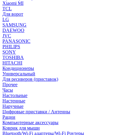
Xiaomi MI
TCL
Для ворот
LG
SAMSUNG
DAEWOO
JVC
PANASONIC
PHILIPS
SONY
TOSHIBA
HITACHI
Кондиционеры
Универсальный
Для ресиверов (приставок)
Прочее
Часы
Настольные
Настенные
Наручные
Цифровые приставки / Антенны
Рации
Компьютерные аксессуары
Коврик для мыши
Bluetooth/Wi-Fi адаптеры/Wi-Fi Роутеры