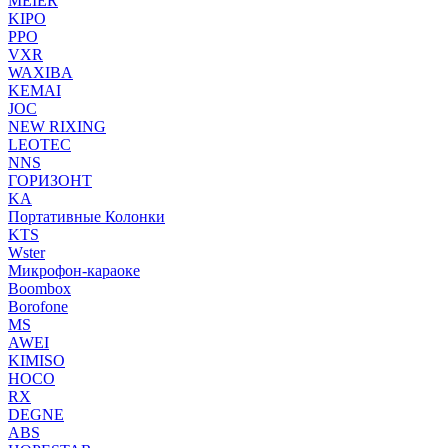
MEIER
KIPO
PPO
VXR
WAXIBA
KEMAI
JOC
NEW RIXING
LEOTEC
NNS
ГОРИЗОНТ
KA
Портативные Колонки
KTS
Wster
Микрофон-караоке
Boombox
Borofone
MS
AWEI
KIMISO
HOCO
RX
DEGNE
ABS