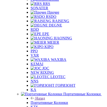
RRS
SONATER
Прочее
RSDO
RAISENG
DEGNE
RDD
EPE
HAONING
MEIER
KIPO
PPO
VXR
WAXIBA
KEMAI
JOC
NEW RIXING
LEOTEC
NNS
ГОРИЗОНТ
KA
Портативные Колонки
Назад
Портативные Колонки
KTS