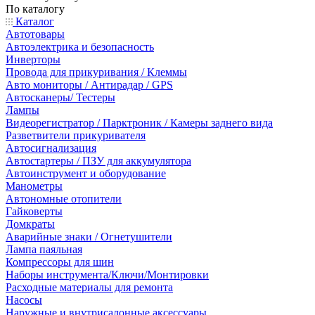
По каталогу
Каталог
Автотовары
Автоэлектрика и безопасность
Инверторы
Провода для прикуривания / Клеммы
Авто мониторы / Антирадар / GPS
Автосканеры/ Тестеры
Лампы
Видеорегистратор / Парктроник / Камеры заднего вида
Разветвители прикуривателя
Автосигнализация
Автостартеры / ПЗУ для аккумулятора
Автоинструмент и оборудование
Манометры
Автономные отопители
Гайковерты
Домкраты
Аварийные знаки / Огнетушители
Лампа паяльная
Компрессоры для шин
Наборы инструмента/Ключи/Монтировки
Расходные материалы для ремонта
Насосы
Наружные и внутрисалонные аксессуары