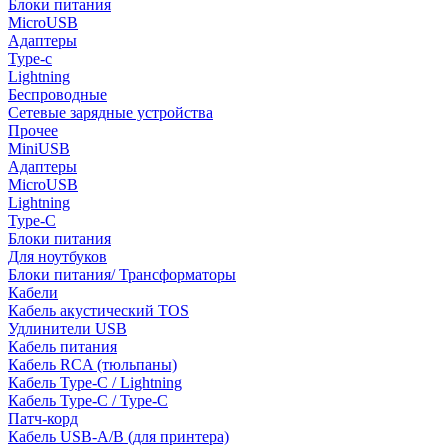
Блоки питания
MicroUSB
Адаптеры
Type-c
Lightning
Беспроводные
Сетевые зарядные устройства
Прочее
MiniUSB
Адаптеры
MicroUSB
Lightning
Type-C
Блоки питания
Для ноутбуков
Блоки питания/ Трансформаторы
Кабели
Кабель акустический TOS
Удлинители USB
Кабель питания
Кабель RCA (тюльпаны)
Кабель Type-C / Lightning
Кабель Type-C / Type-C
Патч-корд
Кабель USB-A/B (для принтера)