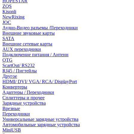
HOPESTAR
ZQS
Kisonli
NewRixing
JOC
Аудио-Видео разъемы /Переходники
Внешние звуковые карты
SATA
Внешние сетевые карты
AUX переходники
Подключение питания / Антенн
OTG
ScartOut/ RS232
RJ45 / Пигтейлы
Другое
HDMI/ DVI/ VGA/ RCA/ DisplayPort
Конвертеры
Адаптеры / Переходники
Сплиттеры и прочее
Зарядные устройства
Врезные
Переходники
Универсальные зарядные устройства
Автомобильные зарядные устройства
MiniUSB