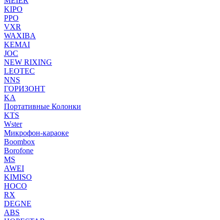
MEIER
KIPO
PPO
VXR
WAXIBA
KEMAI
JOC
NEW RIXING
LEOTEC
NNS
ГОРИЗОНТ
KA
Портативные Колонки
KTS
Wster
Микрофон-караоке
Boombox
Borofone
MS
AWEI
KIMISO
HOCO
RX
DEGNE
ABS