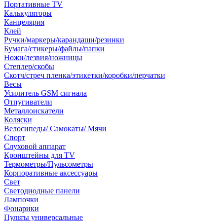
Портативные TV
Калькуляторы
Канцелярия
Клей
Ручки/маркеры/карандаши/резинки
Бумага/стикеры/файлы/папки
Ножи/лезвия/ножницы
Степлер/скобы
Скотч/стреч пленка/этикетки/коробки/перчатки
Весы
Усилитель GSM сигнала
Отпугиватели
Металлоискатели
Коляски
Велосипеды/ Самокаты/ Мячи
Спорт
Слуховой аппарат
Кронштейны для TV
Термометры/Пульсометры
Корпоративные аксессуары
Свет
Светодиодные панели
Лампочки
Фонарики
Пульты универсальные