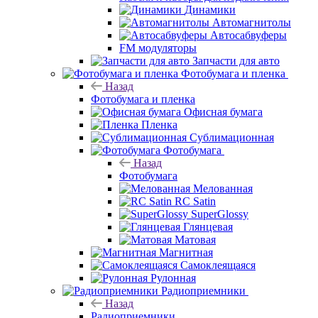
Динамики
Автомагнитолы
Автосабвуферы
FM модуляторы
Запчасти для авто
Фотобумага и пленка
Назад
Фотобумага и пленка
Офисная бумага
Пленка
Сублимационная
Фотобумага
Назад
Фотобумага
Мелованная
RC Satin
SuperGlossy
Глянцевая
Матовая
Магнитная
Самоклеящаяся
Рулонная
Радиоприемники
Назад
Радиоприемники