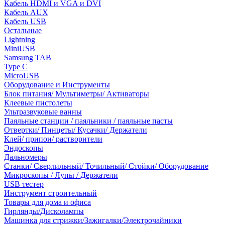
Кабель HDMI и VGA и DVI
Кабель AUX
Кабель USB
Остальные
Lightning
MiniUSB
Samsung TAB
Type C
MicroUSB
Оборудование и Инструменты
Блок питания/ Мультиметры/ Активаторы
Клеевые пистолеты
Ультразвуковые ванны
Паяльные станции / паяльники / паяльные пасты
Отвертки/ Пинцеты/ Кусачки/ Держатели
Клей/ припои/ растворители
Эндоскопы
Дальномеры
Станки/ Сверлильный/ Точильный/ Стойки/ Оборудование
Микроскопы / Лупы / Держатели
USB тестер
Инструмент строительный
Товары для дома и офиса
Гирлянды/Дисколампы
Машинка для стрижки/Зажигалки/Электрочайники