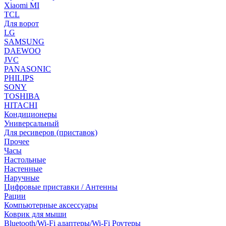
Xiaomi MI
TCL
Для ворот
LG
SAMSUNG
DAEWOO
JVC
PANASONIC
PHILIPS
SONY
TOSHIBA
HITACHI
Кондиционеры
Универсальный
Для ресиверов (приставок)
Прочее
Часы
Настольные
Настенные
Наручные
Цифровые приставки / Антенны
Рации
Компьютерные аксессуары
Коврик для мыши
Bluetooth/Wi-Fi адаптеры/Wi-Fi Роутеры