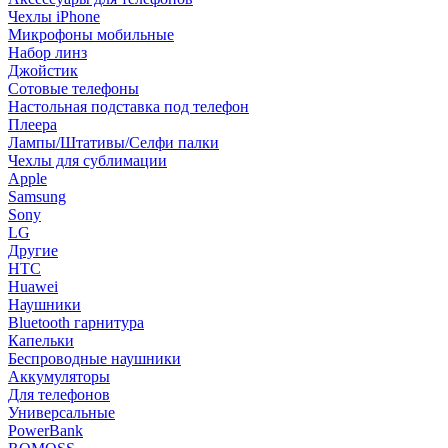
Чехлы iPhone
Микрофоны мобильные
Набор линз
Джойстик
Сотовые телефоны
Настольная подставка под телефон
Плеера
Лампы/Штативы/Селфи палки
Чехлы для сублимации
Apple
Samsung
Sony
LG
Другие
HTC
Huawei
Наушники
Bluetooth гарнитура
Капельки
Беспроводные наушники
Аккумуляторы
Для телефонов
Универсальные
PowerBank