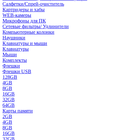
Салфетки/Спрей-очиститель
Картридеры и хабы
WEB-камеры
Микрофоны для ПК
Сетевые фильтры/ Удлинители
Компьютерные колонки
Наушники
Клавиатуры и мыши
Клавиатуры
Мыши
Комплекты
Флешки
Флешки USB
128GB
4GB
8GB
16GB
32GB
64GB
Карты памяти
2GB
4GB
8GB
16GB
32GB