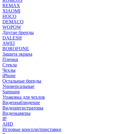
ROMOSS
REMAX
XIAOMI
HOCO
DEMACO
WOPOW
Другие бренды
DALESH
AWEI
BOROFONE
Защита экрана
Пленки
Стекла
Чехлы
iPhone
Остальные бренды
Универсальные
Samsung
Упаковка для чехлов
Видеонаблюдение
Видеорегистраторы
Видеокамеры
IP
AHD
Игровые консоли/приставки