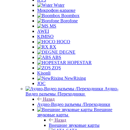
Wster
Микрофон-караоке
Boombox
Borofone
MS
AWEI
KIMISO
HOCO
RX
DEGNE
ABS
HOPESTAR
ZQS
Kisonli
NewRixing
JOC
Аудио-
Видео разъемы /Переходники
Назад
Аудио-Видео разъемы /Переходники
Внешние
звуковые карты
Назад
Внешние звуковые карты