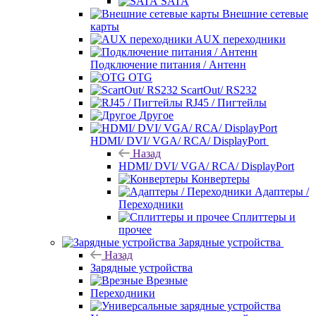
SATA
Внешние сетевые
карты
AUX переходники
Подключение питания / Антенн
OTG
ScartOut/ RS232
RJ45 / Пигтейлы
Другое
HDMI/ DVI/ VGA/ RCA/ DisplayPort
Назад
HDMI/ DVI/ VGA/ RCA/ DisplayPort
Конвертеры
Адаптеры /
Переходники
Сплиттеры и
прочее
Зарядные устройства
Назад
Зарядные устройства
Врезные
Переходники