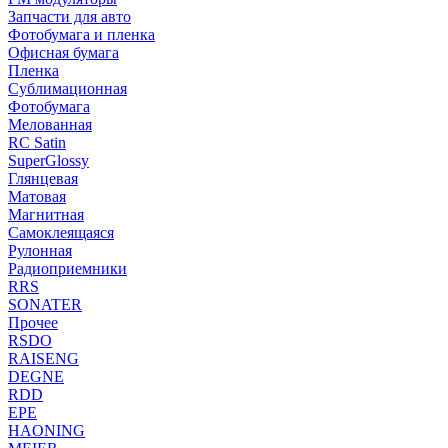
Запчасти для авто
Фотобумага и пленка
Офисная бумага
Пленка
Сублимационная
Фотобумага
Мелованная
RC Satin
SuperGlossy
Глянцевая
Матовая
Магнитная
Самоклеящаяся
Рулонная
Радиоприемники
RRS
SONATER
Прочее
RSDO
RAISENG
DEGNE
RDD
EPE
HAONING