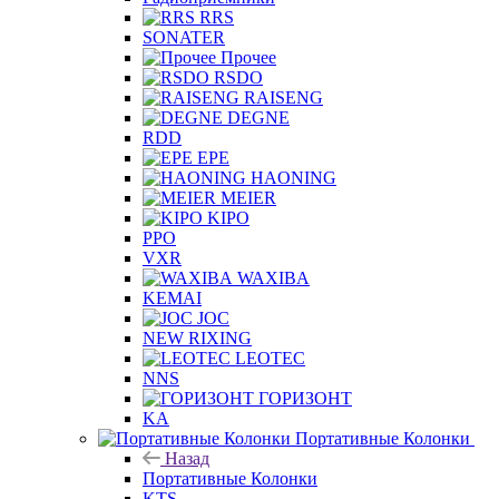
RRS
SONATER
Прочее
RSDO
RAISENG
DEGNE
RDD
EPE
HAONING
MEIER
KIPO
PPO
VXR
WAXIBA
KEMAI
JOC
NEW RIXING
LEOTEC
NNS
ГОРИЗОНТ
KA
Портативные Колонки
Назад
Портативные Колонки
KTS