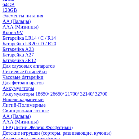
64GB
128GB
Элементы питания
AA (Пальцы)
AAA (Мизинцы)
Крона 9V
Батарейка LR14 / C / R14
Батарейка LR20 / D / R20
Батарейка A23
Батарейка A27
Батарейка 3R12
Для слуховых аппаратов
Литиевые батарейки
Часовые батарейки
Для фотоаппаратов
Аккумуляторы
Аккумуляторы 18650/ 26650/ 21700/ 32140/ 32700
Никель-кадмиевый
Литий-Полимерные
Свинцово-кислотные
AA (Пальцы)
AAA (Мизинцы)
LFP (Литий-Железо-Фосфатный)
Детские игрушки (сортеры, развивающие, кулоны)
Аксессуары для телефонов