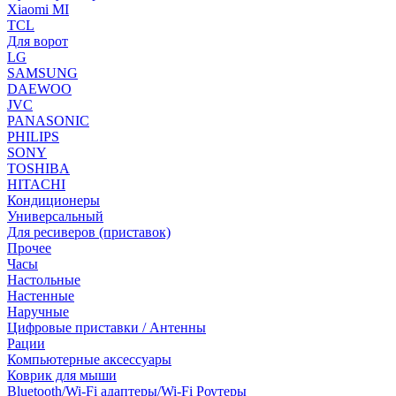
Xiaomi MI
TCL
Для ворот
LG
SAMSUNG
DAEWOO
JVC
PANASONIC
PHILIPS
SONY
TOSHIBA
HITACHI
Кондиционеры
Универсальный
Для ресиверов (приставок)
Прочее
Часы
Настольные
Настенные
Наручные
Цифровые приставки / Антенны
Рации
Компьютерные аксессуары
Коврик для мыши
Bluetooth/Wi-Fi адаптеры/Wi-Fi Роутеры