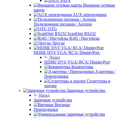
SATA
Внешние сетевые
карты
AUX переходники
Подключение питания / Антенн
OTG
ScartOut/ RS232
RJ45 / Пигтейлы
Другое
HDMI/ DVI/ VGA/ RCA/ DisplayPort
Назад
HDMI/ DVI/ VGA/ RCA/ DisplayPort
Конвертеры
Адаптеры /
Переходники
Сплиттеры и
прочее
Зарядные устройства
Назад
Зарядные устройства
Врезные
Переходники