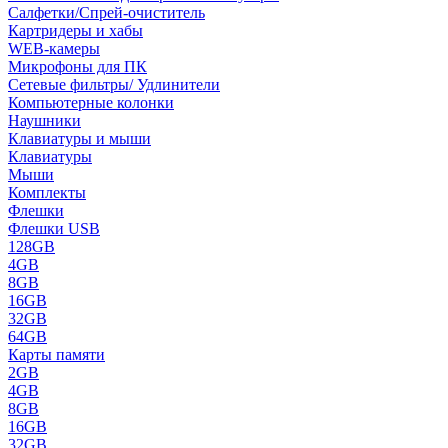
Салфетки/Спрей-очиститель
Картридеры и хабы
WEB-камеры
Микрофоны для ПК
Сетевые фильтры/ Удлинители
Компьютерные колонки
Наушники
Клавиатуры и мыши
Клавиатуры
Мыши
Комплекты
Флешки
Флешки USB
128GB
4GB
8GB
16GB
32GB
64GB
Карты памяти
2GB
4GB
8GB
16GB
32GB