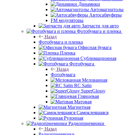
Динамики
Автомагнитолы
Автосабвуферы
FM модуляторы
Запчасти для авто
Фотобумага и пленка
Назад
Фотобумага и пленка
Офисная бумага
Пленка
Сублимационная
Фотобумага
Назад
Фотобумага
Мелованная
RC Satin
SuperGlossy
Глянцевая
Матовая
Магнитная
Самоклеящаяся
Рулонная
Радиоприемники
Назад
Радиоприемники