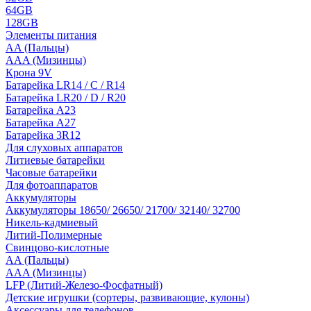
64GB
128GB
Элементы питания
AA (Пальцы)
AAA (Мизинцы)
Крона 9V
Батарейка LR14 / C / R14
Батарейка LR20 / D / R20
Батарейка A23
Батарейка A27
Батарейка 3R12
Для слуховых аппаратов
Литиевые батарейки
Часовые батарейки
Для фотоаппаратов
Аккумуляторы
Аккумуляторы 18650/ 26650/ 21700/ 32140/ 32700
Никель-кадмиевый
Литий-Полимерные
Свинцово-кислотные
AA (Пальцы)
AAA (Мизинцы)
LFP (Литий-Железо-Фосфатный)
Детские игрушки (сортеры, развивающие, кулоны)
Аксессуары для телефонов