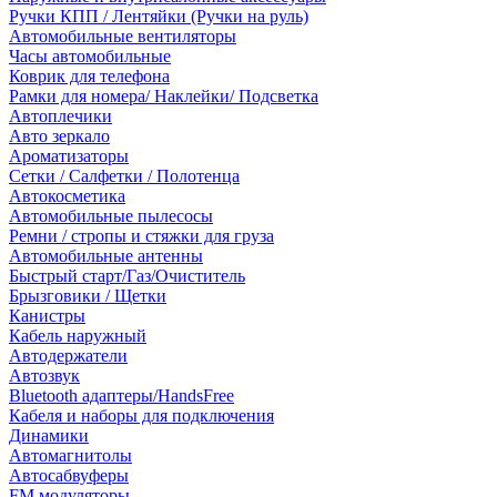
Ручки КПП / Лентяйки (Ручки на руль)
Автомобильные вентиляторы
Часы автомобильные
Коврик для телефона
Рамки для номера/ Наклейки/ Подсветка
Автоплечики
Авто зеркало
Ароматизаторы
Сетки / Салфетки / Полотенца
Автокосметика
Автомобильные пылесосы
Ремни / стропы и стяжки для груза
Автомобильные антенны
Быстрый старт/Газ/Очиститель
Брызговики / Щетки
Канистры
Кабель наружный
Автодержатели
Автозвук
Bluetooth адаптеры/HandsFree
Кабеля и наборы для подключения
Динамики
Автомагнитолы
Автосабвуферы
FM модуляторы