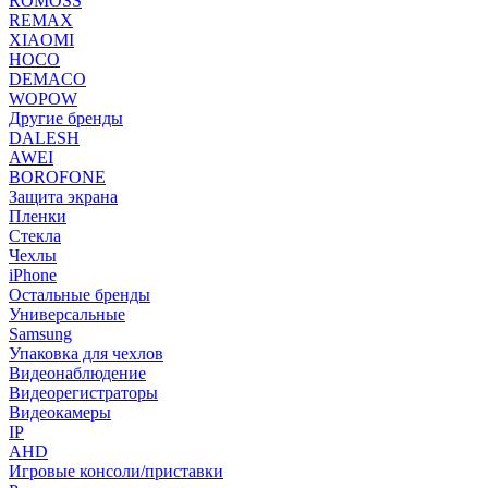
ROMOSS
REMAX
XIAOMI
HOCO
DEMACO
WOPOW
Другие бренды
DALESH
AWEI
BOROFONE
Защита экрана
Пленки
Стекла
Чехлы
iPhone
Остальные бренды
Универсальные
Samsung
Упаковка для чехлов
Видеонаблюдение
Видеорегистраторы
Видеокамеры
IP
AHD
Игровые консоли/приставки