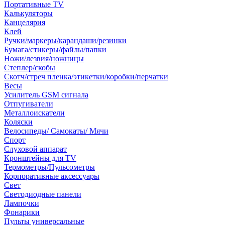
Портативные TV
Калькуляторы
Канцелярия
Клей
Ручки/маркеры/карандаши/резинки
Бумага/стикеры/файлы/папки
Ножи/лезвия/ножницы
Степлер/скобы
Скотч/стреч пленка/этикетки/коробки/перчатки
Весы
Усилитель GSM сигнала
Отпугиватели
Металлоискатели
Коляски
Велосипеды/ Самокаты/ Мячи
Спорт
Слуховой аппарат
Кронштейны для TV
Термометры/Пульсометры
Корпоративные аксессуары
Свет
Светодиодные панели
Лампочки
Фонарики
Пульты универсальные