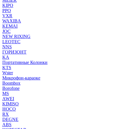
MEIER
KIPO
PPO
VXR
WAXIBA
KEMAI
JOC
NEW RIXING
LEOTEC
NNS
ГОРИЗОНТ
KA
Портативные Колонки
KTS
Wster
Микрофон-караоке
Boombox
Borofone
MS
AWEI
KIMISO
HOCO
RX
DEGNE
ABS