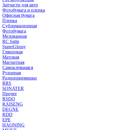
Запчасти для авто
Фотобумага и пленка
Офисная бумага
Пленка
Сублимационная
Фотобумага
Мелованная
RC Satin
SuperGlossy
Глянцевая
Матовая
Магнитная
Самоклеящаяся
Рулонная
Радиоприемники
RRS
SONATER
Прочее
RSDO
RAISENG
DEGNE
RDD
EPE
HAONING