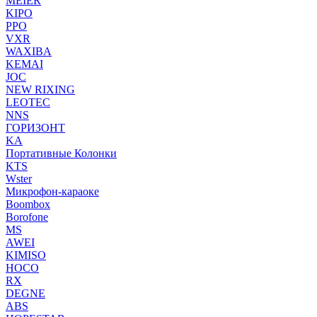
MEIER
KIPO
PPO
VXR
WAXIBA
KEMAI
JOC
NEW RIXING
LEOTEC
NNS
ГОРИЗОНТ
KA
Портативные Колонки
KTS
Wster
Микрофон-караоке
Boombox
Borofone
MS
AWEI
KIMISO
HOCO
RX
DEGNE
ABS