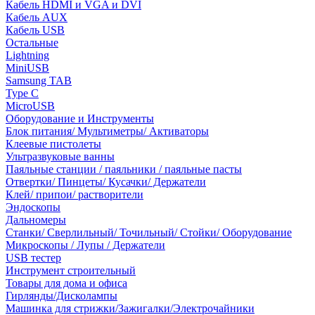
Кабель HDMI и VGA и DVI
Кабель AUX
Кабель USB
Остальные
Lightning
MiniUSB
Samsung TAB
Type C
MicroUSB
Оборудование и Инструменты
Блок питания/ Мультиметры/ Активаторы
Клеевые пистолеты
Ультразвуковые ванны
Паяльные станции / паяльники / паяльные пасты
Отвертки/ Пинцеты/ Кусачки/ Держатели
Клей/ припои/ растворители
Эндоскопы
Дальномеры
Станки/ Сверлильный/ Точильный/ Стойки/ Оборудование
Микроскопы / Лупы / Держатели
USB тестер
Инструмент строительный
Товары для дома и офиса
Гирлянды/Дисколампы
Машинка для стрижки/Зажигалки/Электрочайники