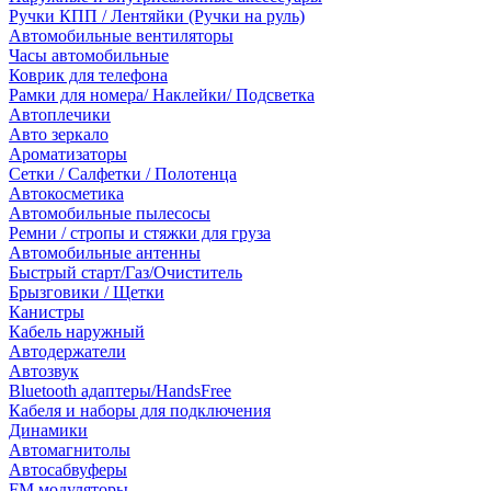
Ручки КПП / Лентяйки (Ручки на руль)
Автомобильные вентиляторы
Часы автомобильные
Коврик для телефона
Рамки для номера/ Наклейки/ Подсветка
Автоплечики
Авто зеркало
Ароматизаторы
Сетки / Салфетки / Полотенца
Автокосметика
Автомобильные пылесосы
Ремни / стропы и стяжки для груза
Автомобильные антенны
Быстрый старт/Газ/Очиститель
Брызговики / Щетки
Канистры
Кабель наружный
Автодержатели
Автозвук
Bluetooth адаптеры/HandsFree
Кабеля и наборы для подключения
Динамики
Автомагнитолы
Автосабвуферы
FM модуляторы