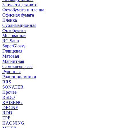
Запчасти для авто
Фотобумага и пленка
Офисная бумага
Пленка
Сублимационная
Фотобумага
Мелованная
RC Satin
SuperGlossy
Глянцевая
Матовая
Магнитная
Самоклеящаяся
Рулонная
Радиоприемники
RRS
SONATER
Прочее
RSDO
RAISENG
DEGNE
RDD
EPE
HAONING