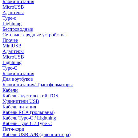
Блоки питания
MicroUSB
Адаптеры
Type-c
Lightning
Беспроводные
Сетевые зарядные устройства
Прочее
MiniUSB
Адаптеры
MicroUSB
Lightning
Type-C
Блоки питания
Для ноутбуков
Блоки питания/ Трансформаторы
Кабели
Кабель акустический TOS
Удлинители USB
Кабель питания
Кабель RCA (тюльпаны)
Кабель Type-C / Lightning
Кабель Type-C / Type-C
Патч-корд
Кабель USB-A/B (для принтера)