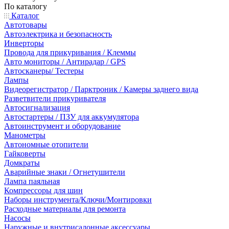
По каталогу
Каталог
Автотовары
Автоэлектрика и безопасность
Инверторы
Провода для прикуривания / Клеммы
Авто мониторы / Антирадар / GPS
Автосканеры/ Тестеры
Лампы
Видеорегистратор / Парктроник / Камеры заднего вида
Разветвители прикуривателя
Автосигнализация
Автостартеры / ПЗУ для аккумулятора
Автоинструмент и оборудование
Манометры
Автономные отопители
Гайковерты
Домкраты
Аварийные знаки / Огнетушители
Лампа паяльная
Компрессоры для шин
Наборы инструмента/Ключи/Монтировки
Расходные материалы для ремонта
Насосы
Наружные и внутрисалонные аксессуары