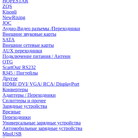
HOPESTAR
ZQS
Kisonli
NewRixing
JOC
Аудио-Видео разъемы /Переходники
Внешние звуковые карты
SATA
Внешние сетевые карты
AUX переходники
Подключение питания / Антенн
OTG
ScartOut/ RS232
RJ45 / Пигтейлы
Другое
HDMI/ DVI/ VGA/ RCA/ DisplayPort
Конвертеры
Адаптеры / Переходники
Сплиттеры и прочее
Зарядные устройства
Врезные
Переходники
Универсальные зарядные устройства
Автомобильные зарядные устройства
MiniUSB