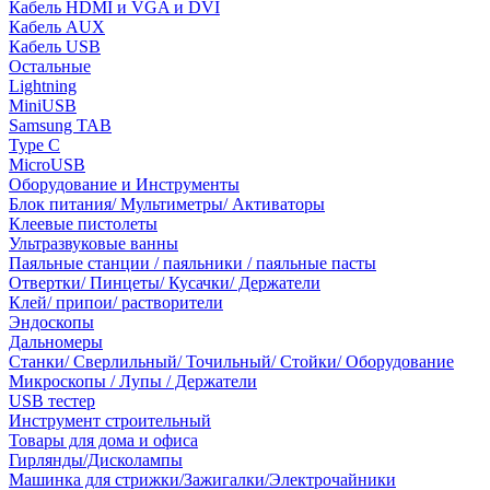
Кабель HDMI и VGA и DVI
Кабель AUX
Кабель USB
Остальные
Lightning
MiniUSB
Samsung TAB
Type C
MicroUSB
Оборудование и Инструменты
Блок питания/ Мультиметры/ Активаторы
Клеевые пистолеты
Ультразвуковые ванны
Паяльные станции / паяльники / паяльные пасты
Отвертки/ Пинцеты/ Кусачки/ Держатели
Клей/ припои/ растворители
Эндоскопы
Дальномеры
Станки/ Сверлильный/ Точильный/ Стойки/ Оборудование
Микроскопы / Лупы / Держатели
USB тестер
Инструмент строительный
Товары для дома и офиса
Гирлянды/Дисколампы
Машинка для стрижки/Зажигалки/Электрочайники