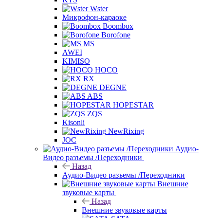
Wster
Микрофон-караоке
Boombox
Borofone
MS
AWEI
KIMISO
HOCO
RX
DEGNE
ABS
HOPESTAR
ZQS
Kisonli
NewRixing
JOC
Аудио-
Видео разъемы /Переходники
Назад
Аудио-Видео разъемы /Переходники
Внешние
звуковые карты
Назад
Внешние звуковые карты