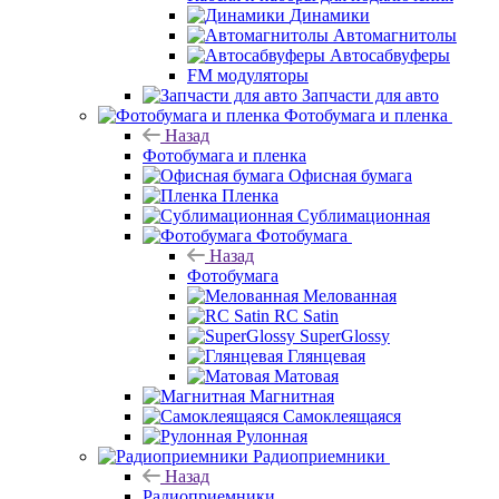
Динамики
Автомагнитолы
Автосабвуферы
FM модуляторы
Запчасти для авто
Фотобумага и пленка
Назад
Фотобумага и пленка
Офисная бумага
Пленка
Сублимационная
Фотобумага
Назад
Фотобумага
Мелованная
RC Satin
SuperGlossy
Глянцевая
Матовая
Магнитная
Самоклеящаяся
Рулонная
Радиоприемники
Назад
Радиоприемники