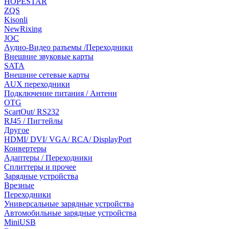
HOPESTAR
ZQS
Kisonli
NewRixing
JOC
Аудио-Видео разъемы /Переходники
Внешние звуковые карты
SATA
Внешние сетевые карты
AUX переходники
Подключение питания / Антенн
OTG
ScartOut/ RS232
RJ45 / Пигтейлы
Другое
HDMI/ DVI/ VGA/ RCA/ DisplayPort
Конвертеры
Адаптеры / Переходники
Сплиттеры и прочее
Зарядные устройства
Врезные
Переходники
Универсальные зарядные устройства
Автомобильные зарядные устройства
MiniUSB