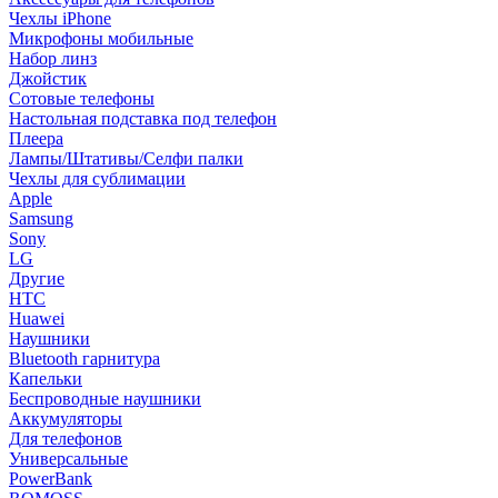
Чехлы iPhone
Микрофоны мобильные
Набор линз
Джойстик
Сотовые телефоны
Настольная подставка под телефон
Плеера
Лампы/Штативы/Селфи палки
Чехлы для сублимации
Apple
Samsung
Sony
LG
Другие
HTC
Huawei
Наушники
Bluetooth гарнитура
Капельки
Беспроводные наушники
Аккумуляторы
Для телефонов
Универсальные
PowerBank