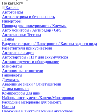
По каталогу
Каталог
Автотовары
Автоэлектрика и безопасность
Инверторы
Провода для прикуривания / Клеммы
Авто мониторы / Антирадар / GPS
Автосканеры/ Тестеры
Лампы
Видеорегистратор / Парктроник / Камеры заднего вида
Разветвители прикуривателя
Автосигнализация
Автостартеры / ПЗУ для аккумулятора
Автоинструмент и оборудование
Манометры
Автономные отопители
Гайковерты
Домкраты
Аварийные знаки / Огнетушители
Лампа паяльная
Компрессоры для шин
Наборы инструмента/Ключи/Монтировки
Расходные материалы для ремонта
Насосы
Наружные и внутрисалонные аксессуары