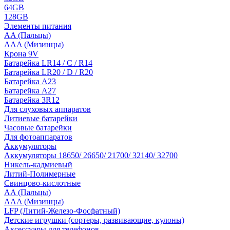
64GB
128GB
Элементы питания
AA (Пальцы)
AAA (Мизинцы)
Крона 9V
Батарейка LR14 / C / R14
Батарейка LR20 / D / R20
Батарейка A23
Батарейка A27
Батарейка 3R12
Для слуховых аппаратов
Литиевые батарейки
Часовые батарейки
Для фотоаппаратов
Аккумуляторы
Аккумуляторы 18650/ 26650/ 21700/ 32140/ 32700
Никель-кадмиевый
Литий-Полимерные
Свинцово-кислотные
AA (Пальцы)
AAA (Мизинцы)
LFP (Литий-Железо-Фосфатный)
Детские игрушки (сортеры, развивающие, кулоны)
Аксессуары для телефонов