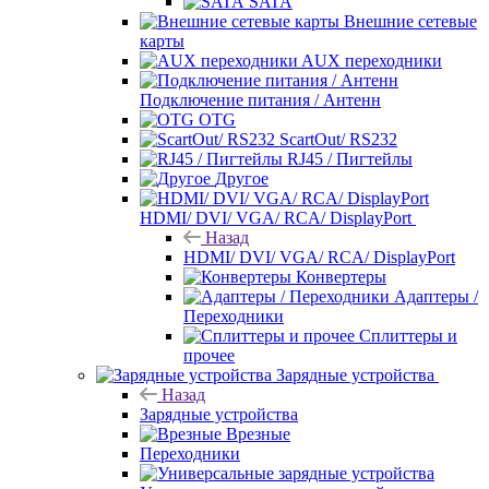
SATA
Внешние сетевые
карты
AUX переходники
Подключение питания / Антенн
OTG
ScartOut/ RS232
RJ45 / Пигтейлы
Другое
HDMI/ DVI/ VGA/ RCA/ DisplayPort
Назад
HDMI/ DVI/ VGA/ RCA/ DisplayPort
Конвертеры
Адаптеры /
Переходники
Сплиттеры и
прочее
Зарядные устройства
Назад
Зарядные устройства
Врезные
Переходники