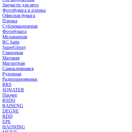
Запчасти для авто
Фотобумага и пленка
Офисная бумага
Пленка
Сублимационная
Фотобумага
Мелованная
RC Satin
SuperGlossy
Глянцевая
Матовая
Магнитная
Самоклеящаяся
Рулонная
Радиоприемники
RRS
SONATER
Прочее
RSDO
RAISENG
DEGNE
RDD
EPE
HAONING