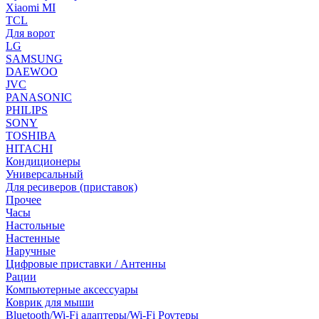
Xiaomi MI
TCL
Для ворот
LG
SAMSUNG
DAEWOO
JVC
PANASONIC
PHILIPS
SONY
TOSHIBA
HITACHI
Кондиционеры
Универсальный
Для ресиверов (приставок)
Прочее
Часы
Настольные
Настенные
Наручные
Цифровые приставки / Антенны
Рации
Компьютерные аксессуары
Коврик для мыши
Bluetooth/Wi-Fi адаптеры/Wi-Fi Роутеры