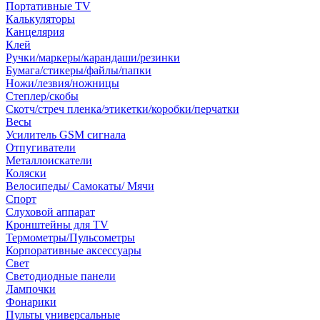
Портативные TV
Калькуляторы
Канцелярия
Клей
Ручки/маркеры/карандаши/резинки
Бумага/стикеры/файлы/папки
Ножи/лезвия/ножницы
Степлер/скобы
Скотч/стреч пленка/этикетки/коробки/перчатки
Весы
Усилитель GSM сигнала
Отпугиватели
Металлоискатели
Коляски
Велосипеды/ Самокаты/ Мячи
Спорт
Слуховой аппарат
Кронштейны для TV
Термометры/Пульсометры
Корпоративные аксессуары
Свет
Светодиодные панели
Лампочки
Фонарики
Пульты универсальные