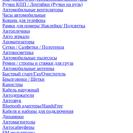
Ручки КПП / Лентяйки (Ручки на руль)
Автомобильные вентиляторы
Часы автомобильные
Коврик для телефона
Рамки для номера/ Наклейки/ Подсветка
Автоплечики
Авто зеркало
Ароматизаторы
Сетки / Салфетки / Полотенца
Автокосметика
Автомобильные пылесосы
Ремни / стропы и стяжки для груза
Автомобильные антенны
Быстрый старт/Газ/Очиститель
Брызговики / Щетки
Канистры
Кабель наружный
Автодержатели
Автозвук
Bluetooth адаптеры/HandsFree
Кабеля и наборы для подключения
Динамики
Автомагнитолы
Автосабвуферы
FM модуляторы