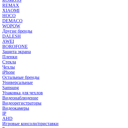
ROMOSS
REMAX
XIAOMI
HOCO
DEMACO
WOPOW
Другие бренды
DALESH
AWEI
BOROFONE
Защита экрана
Пленки
Стекла
Чехлы
iPhone
Остальные бренды
Универсальные
Samsung
Упаковка для чехлов
Видеонаблюдение
Видеорегистраторы
Видеокамеры
IP
AHD
Игровые консоли/приставки