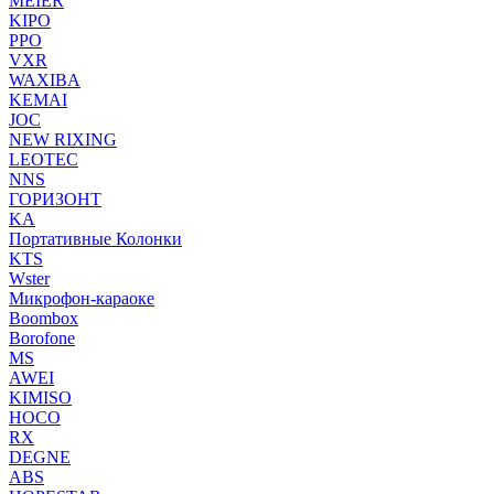
MEIER
KIPO
PPO
VXR
WAXIBA
KEMAI
JOC
NEW RIXING
LEOTEC
NNS
ГОРИЗОНТ
KA
Портативные Колонки
KTS
Wster
Микрофон-караоке
Boombox
Borofone
MS
AWEI
KIMISO
HOCO
RX
DEGNE
ABS