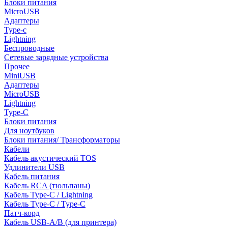
Блоки питания
MicroUSB
Адаптеры
Type-c
Lightning
Беспроводные
Сетевые зарядные устройства
Прочее
MiniUSB
Адаптеры
MicroUSB
Lightning
Type-C
Блоки питания
Для ноутбуков
Блоки питания/ Трансформаторы
Кабели
Кабель акустический TOS
Удлинители USB
Кабель питания
Кабель RCA (тюльпаны)
Кабель Type-C / Lightning
Кабель Type-C / Type-C
Патч-корд
Кабель USB-A/B (для принтера)