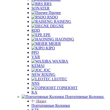
RRS
SONATER
Прочее
RSDO
RAISENG
DEGNE
RDD
EPE
HAONING
MEIER
KIPO
PPO
VXR
WAXIBA
KEMAI
JOC
NEW RIXING
LEOTEC
NNS
ГОРИЗОНТ
KA
Портативные Колонки
Назад
Портативные Колонки
KTS