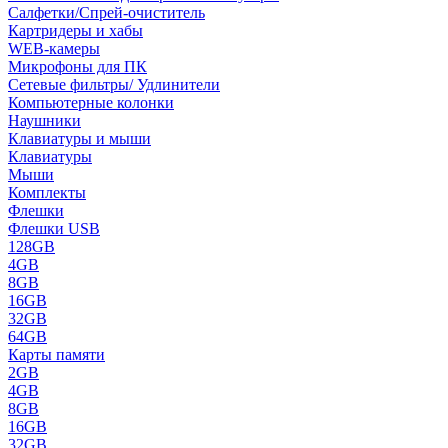
Салфетки/Спрей-очиститель
Картридеры и хабы
WEB-камеры
Микрофоны для ПК
Сетевые фильтры/ Удлинители
Компьютерные колонки
Наушники
Клавиатуры и мыши
Клавиатуры
Мыши
Комплекты
Флешки
Флешки USB
128GB
4GB
8GB
16GB
32GB
64GB
Карты памяти
2GB
4GB
8GB
16GB
32GB