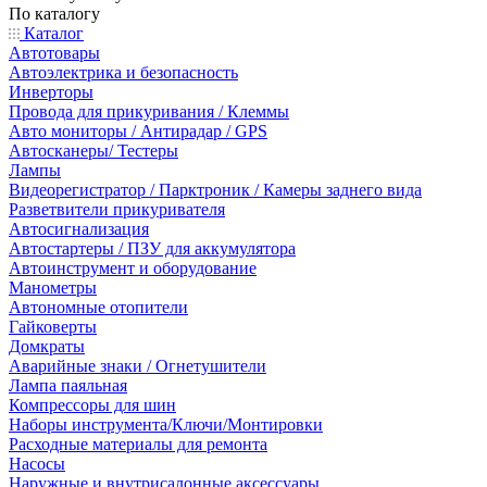
По каталогу
Каталог
Автотовары
Автоэлектрика и безопасность
Инверторы
Провода для прикуривания / Клеммы
Авто мониторы / Антирадар / GPS
Автосканеры/ Тестеры
Лампы
Видеорегистратор / Парктроник / Камеры заднего вида
Разветвители прикуривателя
Автосигнализация
Автостартеры / ПЗУ для аккумулятора
Автоинструмент и оборудование
Манометры
Автономные отопители
Гайковерты
Домкраты
Аварийные знаки / Огнетушители
Лампа паяльная
Компрессоры для шин
Наборы инструмента/Ключи/Монтировки
Расходные материалы для ремонта
Насосы
Наружные и внутрисалонные аксессуары