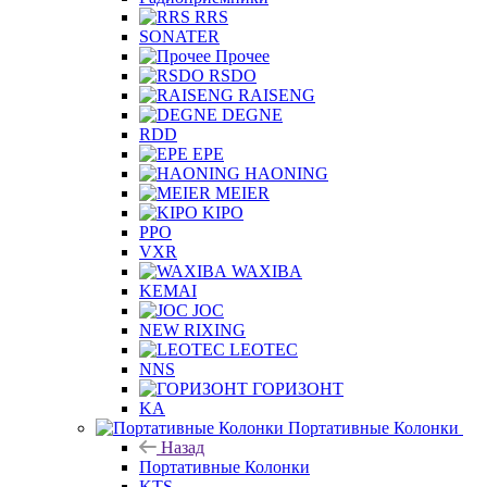
RRS
SONATER
Прочее
RSDO
RAISENG
DEGNE
RDD
EPE
HAONING
MEIER
KIPO
PPO
VXR
WAXIBA
KEMAI
JOC
NEW RIXING
LEOTEC
NNS
ГОРИЗОНТ
KA
Портативные Колонки
Назад
Портативные Колонки
KTS