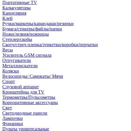
Портативные TV
Калькуляторы
Канцелярия
Клей
Ручки/маркеры/карандаши/резинки
Бумага/стикеры/файлы/папки
Ножи/лезвия/ножницы
Степлер/скобы
Скотч/стреч пленка/этикетки/коробки/перчатки
Весы
Усилитель GSM сигнала
Отпугиватели
Металлоискатели
Коляски
Велосипеды/ Самокаты/ Мячи
Спорт
Слуховой аппарат
Кронштейны для TV
Термометры/Пульсометры
Корпоративные аксессуары
Свет
Светодиодные панели
Лампочки
Фонарики
Пульты универсальные