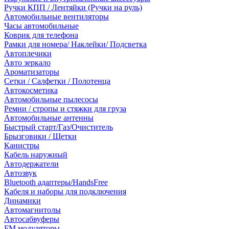
Ручки КПП / Лентяйки (Ручки на руль)
Автомобильные вентиляторы
Часы автомобильные
Коврик для телефона
Рамки для номера/ Наклейки/ Подсветка
Автоплечики
Авто зеркало
Ароматизаторы
Сетки / Салфетки / Полотенца
Автокосметика
Автомобильные пылесосы
Ремни / стропы и стяжки для груза
Автомобильные антенны
Быстрый старт/Газ/Очиститель
Брызговики / Щетки
Канистры
Кабель наружный
Автодержатели
Автозвук
Bluetooth адаптеры/HandsFree
Кабеля и наборы для подключения
Динамики
Автомагнитолы
Автосабвуферы
FM модуляторы