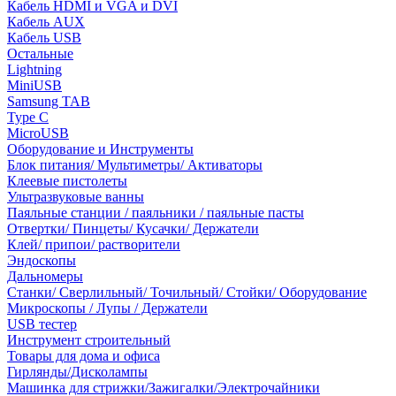
Кабель HDMI и VGA и DVI
Кабель AUX
Кабель USB
Остальные
Lightning
MiniUSB
Samsung TAB
Type C
MicroUSB
Оборудование и Инструменты
Блок питания/ Мультиметры/ Активаторы
Клеевые пистолеты
Ультразвуковые ванны
Паяльные станции / паяльники / паяльные пасты
Отвертки/ Пинцеты/ Кусачки/ Держатели
Клей/ припои/ растворители
Эндоскопы
Дальномеры
Станки/ Сверлильный/ Точильный/ Стойки/ Оборудование
Микроскопы / Лупы / Держатели
USB тестер
Инструмент строительный
Товары для дома и офиса
Гирлянды/Дисколампы
Машинка для стрижки/Зажигалки/Электрочайники