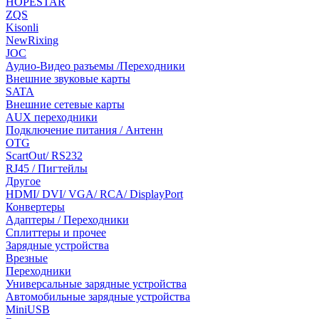
HOPESTAR
ZQS
Kisonli
NewRixing
JOC
Аудио-Видео разъемы /Переходники
Внешние звуковые карты
SATA
Внешние сетевые карты
AUX переходники
Подключение питания / Антенн
OTG
ScartOut/ RS232
RJ45 / Пигтейлы
Другое
HDMI/ DVI/ VGA/ RCA/ DisplayPort
Конвертеры
Адаптеры / Переходники
Сплиттеры и прочее
Зарядные устройства
Врезные
Переходники
Универсальные зарядные устройства
Автомобильные зарядные устройства
MiniUSB