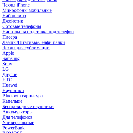
Чехлы iPhone
Микрофоны мобильные
Набор линз
Джойстик
Сотовые телефоны
Настольная подставка под телефон
Плеера
Лампы/Штативы/Селфи палки
Чехлы для сублимации
Apple
Samsung
Sony
LG
Другие
HTC
Huawei
Наушники
Bluetooth гарнитура
Капельки
Беспроводные наушники
Аккумуляторы
Для телефонов
Универсальные
PowerBank