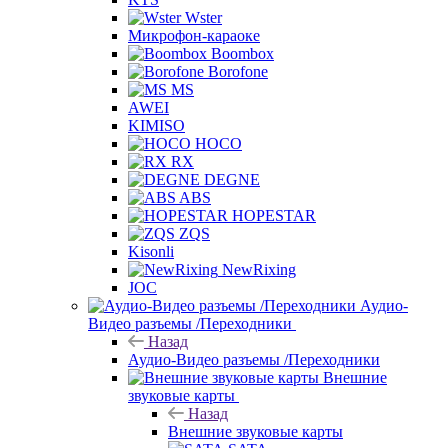
Wster
Микрофон-караоке
Boombox
Borofone
MS
AWEI
KIMISO
HOCO
RX
DEGNE
ABS
HOPESTAR
ZQS
Kisonli
NewRixing
JOC
Аудио-
Видео разъемы /Переходники
Назад
Аудио-Видео разъемы /Переходники
Внешние
звуковые карты
Назад
Внешние звуковые карты