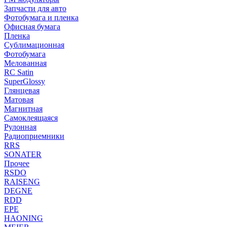
Запчасти для авто
Фотобумага и пленка
Офисная бумага
Пленка
Сублимационная
Фотобумага
Мелованная
RC Satin
SuperGlossy
Глянцевая
Матовая
Магнитная
Самоклеящаяся
Рулонная
Радиоприемники
RRS
SONATER
Прочее
RSDO
RAISENG
DEGNE
RDD
EPE
HAONING