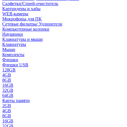
Салфетки/Спрей-очиститель
Картридеры и хабы
WEB-камеры
Микрофоны для ПК
Сетевые фильтры/ Удлинители
Компьютерные колонки
Наушники
Клавиатуры и мыши
Клавиатуры
Мыши
Комплекты
Флешки
Флешки USB
128GB
4GB
8GB
16GB
32GB
64GB
Карты памяти
2GB
4GB
8GB
16GB
32GB