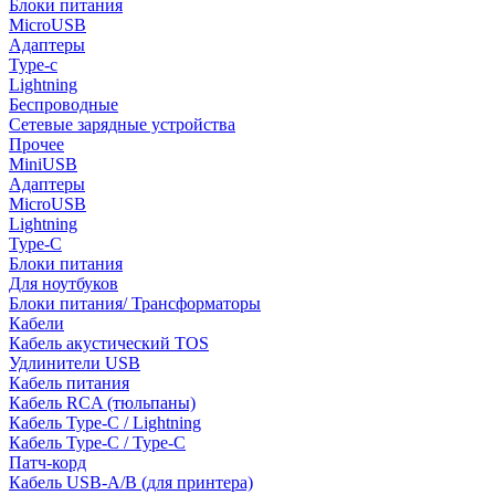
Блоки питания
MicroUSB
Адаптеры
Type-c
Lightning
Беспроводные
Сетевые зарядные устройства
Прочее
MiniUSB
Адаптеры
MicroUSB
Lightning
Type-C
Блоки питания
Для ноутбуков
Блоки питания/ Трансформаторы
Кабели
Кабель акустический TOS
Удлинители USB
Кабель питания
Кабель RCA (тюльпаны)
Кабель Type-C / Lightning
Кабель Type-C / Type-C
Патч-корд
Кабель USB-A/B (для принтера)