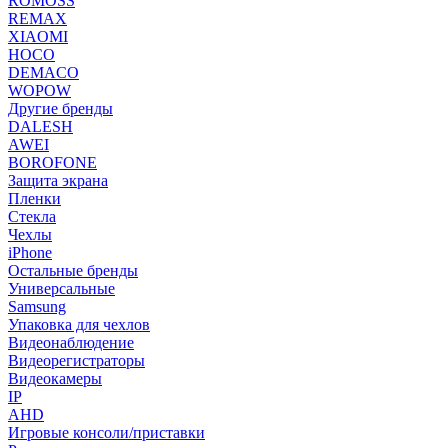
ROMOSS
REMAX
XIAOMI
HOCO
DEMACO
WOPOW
Другие бренды
DALESH
AWEI
BOROFONE
Защита экрана
Пленки
Стекла
Чехлы
iPhone
Остальные бренды
Универсальные
Samsung
Упаковка для чехлов
Видеонаблюдение
Видеорегистраторы
Видеокамеры
IP
AHD
Игровые консоли/приставки