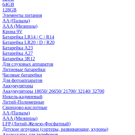
64GB
128GB
Элементы питания
AA (Пальцы)
AAA (Мизинцы)
Крона 9V
Батарейка LR14 / C / R14
Батарейка LR20 / D / R20
Батарейка A23
Батарейка A27
Батарейка 3R12
Для слуховых аппаратов
Литиевые батарейки
Часовые батарейки
Для фотоаппаратов
Аккумуляторы
Аккумуляторы 18650/ 26650/ 21700/ 32140/ 32700
Никель-кадмиевый
Литий-Полимерные
Свинцово-кислотные
AA (Пальцы)
AAA (Мизинцы)
LFP (Литий-Железо-Фосфатный)
Детские игрушки (сортеры, развивающие, кулоны)
Аксессуары для телефонов