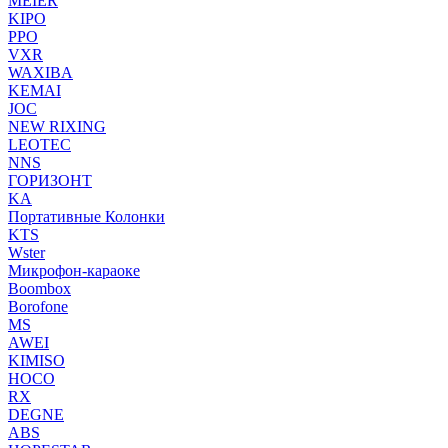
MEIER
KIPO
PPO
VXR
WAXIBA
KEMAI
JOC
NEW RIXING
LEOTEC
NNS
ГОРИЗОНТ
KA
Портативные Колонки
KTS
Wster
Микрофон-караоке
Boombox
Borofone
MS
AWEI
KIMISO
HOCO
RX
DEGNE
ABS