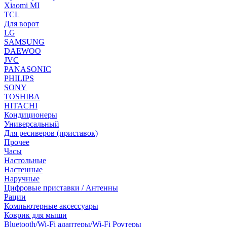
Xiaomi MI
TCL
Для ворот
LG
SAMSUNG
DAEWOO
JVC
PANASONIC
PHILIPS
SONY
TOSHIBA
HITACHI
Кондиционеры
Универсальный
Для ресиверов (приставок)
Прочее
Часы
Настольные
Настенные
Наручные
Цифровые приставки / Антенны
Рации
Компьютерные аксессуары
Коврик для мыши
Bluetooth/Wi-Fi адаптеры/Wi-Fi Роутеры