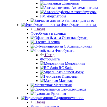
Динамики
Автомагнитолы
Автосабвуферы
FM модуляторы
Запчасти для авто
Фотобумага и пленка
Назад
Фотобумага и пленка
Офисная бумага
Пленка
Сублимационная
Фотобумага
Назад
Фотобумага
Мелованная
RC Satin
SuperGlossy
Глянцевая
Матовая
Магнитная
Самоклеящаяся
Рулонная
Радиоприемники
Назад
Радиоприемники