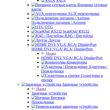
SATA
Внешние сетевые
карты
AUX переходники
Подключение питания / Антенн
OTG
ScartOut/ RS232
RJ45 / Пигтейлы
Другое
HDMI/ DVI/ VGA/ RCA/ DisplayPort
Назад
HDMI/ DVI/ VGA/ RCA/ DisplayPort
Конвертеры
Адаптеры /
Переходники
Сплиттеры и
прочее
Зарядные устройства
Назад
Зарядные устройства
Врезные
Переходники