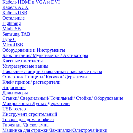
Кабель HDMI и VGA и DVI
Кабель AUX
Кабель USB
Остальные
Lightning
MiniUSB
Samsung TAB
Type C
MicroUSB
Оборудование и Инструменты
Блок питания/ Мультиметры/ Активаторы
Клеевые пистолеты
Ультразвуковые ванны
Паяльные станции / паяльники / паяльные пасты
Отвертки/ Пинцеты/ Кусачки/ Держатели
Клей/ припои/ растворители
Эндоскопы
Дальномеры
Станки/ Сверлильный/ Точильный/ Стойки/ Оборудование
Микроскопы / Лупы / Держатели
USB тестер
Инструмент строительный
Товары для дома и офиса
Гирлянды/Дисколампы
Машинка для стрижки/Зажигалки/Электрочайники