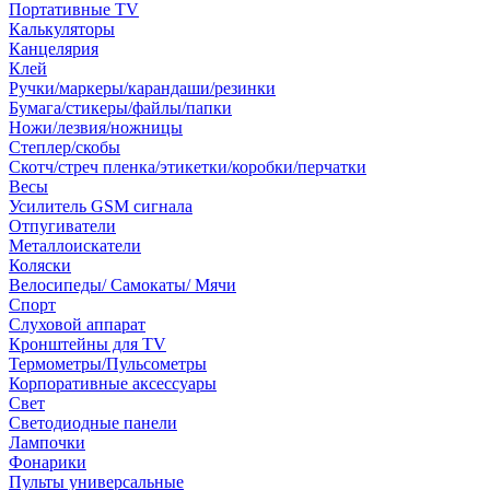
Портативные TV
Калькуляторы
Канцелярия
Клей
Ручки/маркеры/карандаши/резинки
Бумага/стикеры/файлы/папки
Ножи/лезвия/ножницы
Степлер/скобы
Скотч/стреч пленка/этикетки/коробки/перчатки
Весы
Усилитель GSM сигнала
Отпугиватели
Металлоискатели
Коляски
Велосипеды/ Самокаты/ Мячи
Спорт
Слуховой аппарат
Кронштейны для TV
Термометры/Пульсометры
Корпоративные аксессуары
Свет
Светодиодные панели
Лампочки
Фонарики
Пульты универсальные