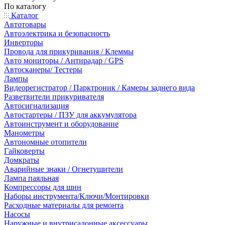
По каталогу
Каталог
Автотовары
Автоэлектрика и безопасность
Инверторы
Провода для прикуривания / Клеммы
Авто мониторы / Антирадар / GPS
Автосканеры/ Тестеры
Лампы
Видеорегистратор / Парктроник / Камеры заднего вида
Разветвители прикуривателя
Автосигнализация
Автостартеры / ПЗУ для аккумулятора
Автоинструмент и оборудование
Манометры
Автономные отопители
Гайковерты
Домкраты
Аварийные знаки / Огнетушители
Лампа паяльная
Компрессоры для шин
Наборы инструмента/Ключи/Монтировки
Расходные материалы для ремонта
Насосы
Наружные и внутрисалонные аксессуары