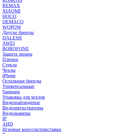
ROMOSS
REMAX
XIAOMI
HOCO
DEMACO
WOPOW
Другие бренды
DALESH
AWEI
BOROFONE
Защита экрана
Пленки
Стекла
Чехлы
iPhone
Остальные бренды
Универсальные
Samsung
Упаковка для чехлов
Видеонаблюдение
Видеорегистраторы
Видеокамеры
IP
AHD
Игровые консоли/приставки