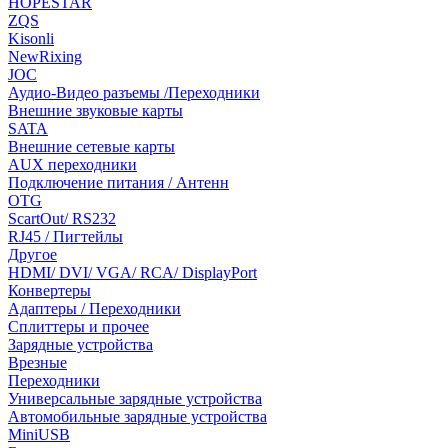
HOPESTAR
ZQS
Kisonli
NewRixing
JOC
Аудио-Видео разъемы /Переходники
Внешние звуковые карты
SATA
Внешние сетевые карты
AUX переходники
Подключение питания / Антенн
OTG
ScartOut/ RS232
RJ45 / Пигтейлы
Другое
HDMI/ DVI/ VGA/ RCA/ DisplayPort
Конвертеры
Адаптеры / Переходники
Сплиттеры и прочее
Зарядные устройства
Врезные
Переходники
Универсальные зарядные устройства
Автомобильные зарядные устройства
MiniUSB