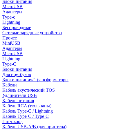
Блоки питания
MicroUSB
Адаптеры
Type-c
Lightning
Беспроводные
Сетевые зарядные устройства
Прочее
MiniUSB
Адаптеры
MicroUSB
Lightning
Type-C
Блоки питания
Для ноутбуков
Блоки питания/ Трансформаторы
Кабели
Кабель акустический TOS
Удлинители USB
Кабель питания
Кабель RCA (тюльпаны)
Кабель Type-C / Lightning
Кабель Type-C / Type-C
Патч-корд
Кабель USB-A/B (для принтера)