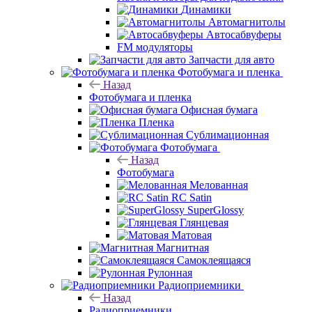
Динамики
Автомагнитолы
Автосабвуферы
FM модуляторы
Запчасти для авто
Фотобумага и пленка
Назад
Фотобумага и пленка
Офисная бумага
Пленка
Сублимационная
Фотобумага
Назад
Фотобумага
Мелованная
RC Satin
SuperGlossy
Глянцевая
Матовая
Магнитная
Самоклеящаяся
Рулонная
Радиоприемники
Назад
Радиоприемники