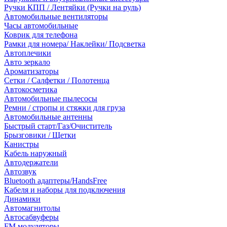
Ручки КПП / Лентяйки (Ручки на руль)
Автомобильные вентиляторы
Часы автомобильные
Коврик для телефона
Рамки для номера/ Наклейки/ Подсветка
Автоплечики
Авто зеркало
Ароматизаторы
Сетки / Салфетки / Полотенца
Автокосметика
Автомобильные пылесосы
Ремни / стропы и стяжки для груза
Автомобильные антенны
Быстрый старт/Газ/Очиститель
Брызговики / Щетки
Канистры
Кабель наружный
Автодержатели
Автозвук
Bluetooth адаптеры/HandsFree
Кабеля и наборы для подключения
Динамики
Автомагнитолы
Автосабвуферы
FM модуляторы