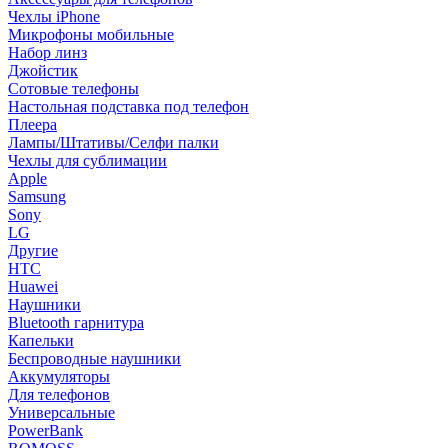
Чехлы iPhone
Микрофоны мобильные
Набор линз
Джойстик
Сотовые телефоны
Настольная подставка под телефон
Плеера
Лампы/Штативы/Селфи палки
Чехлы для сублимации
Apple
Samsung
Sony
LG
Другие
HTC
Huawei
Наушники
Bluetooth гарнитура
Капельки
Беспроводные наушники
Аккумуляторы
Для телефонов
Универсальные
PowerBank