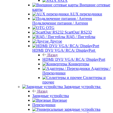
SATA
Внешние сетевые
карты
AUX переходники
Подключение питания / Антенн
OTG
ScartOut/ RS232
RJ45 / Пигтейлы
Другое
HDMI/ DVI/ VGA/ RCA/ DisplayPort
Назад
HDMI/ DVI/ VGA/ RCA/ DisplayPort
Конвертеры
Адаптеры /
Переходники
Сплиттеры и
прочее
Зарядные устройства
Назад
Зарядные устройства
Врезные
Переходники