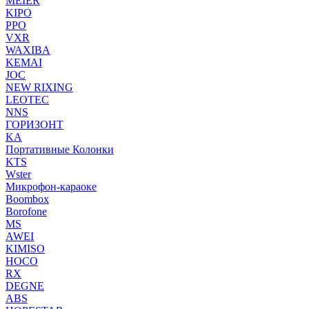
MEIER
KIPO
PPO
VXR
WAXIBA
KEMAI
JOC
NEW RIXING
LEOTEC
NNS
ГОРИЗОНТ
KA
Портативные Колонки
KTS
Wster
Микрофон-караоке
Boombox
Borofone
MS
AWEI
KIMISO
HOCO
RX
DEGNE
ABS