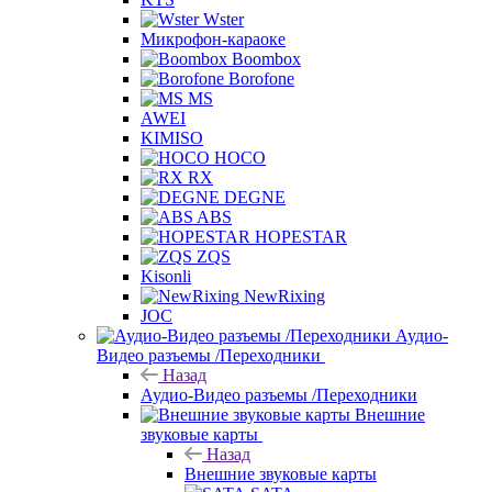
Wster
Микрофон-караоке
Boombox
Borofone
MS
AWEI
KIMISO
HOCO
RX
DEGNE
ABS
HOPESTAR
ZQS
Kisonli
NewRixing
JOC
Аудио-
Видео разъемы /Переходники
Назад
Аудио-Видео разъемы /Переходники
Внешние
звуковые карты
Назад
Внешние звуковые карты