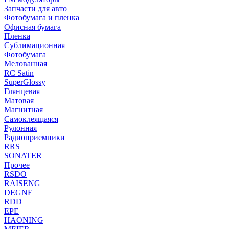
Запчасти для авто
Фотобумага и пленка
Офисная бумага
Пленка
Сублимационная
Фотобумага
Мелованная
RC Satin
SuperGlossy
Глянцевая
Матовая
Магнитная
Самоклеящаяся
Рулонная
Радиоприемники
RRS
SONATER
Прочее
RSDO
RAISENG
DEGNE
RDD
EPE
HAONING