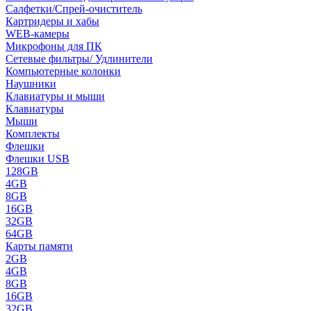
Салфетки/Спрей-очиститель
Картридеры и хабы
WEB-камеры
Микрофоны для ПК
Сетевые фильтры/ Удлинители
Компьютерные колонки
Наушники
Клавиатуры и мыши
Клавиатуры
Мыши
Комплекты
Флешки
Флешки USB
128GB
4GB
8GB
16GB
32GB
64GB
Карты памяти
2GB
4GB
8GB
16GB
32GB