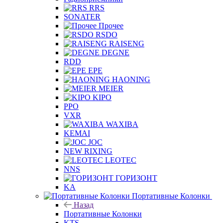
RRS
SONATER
Прочее
RSDO
RAISENG
DEGNE
RDD
EPE
HAONING
MEIER
KIPO
PPO
VXR
WAXIBA
KEMAI
JOC
NEW RIXING
LEOTEC
NNS
ГОРИЗОНТ
KA
Портативные Колонки
Назад
Портативные Колонки
KTS