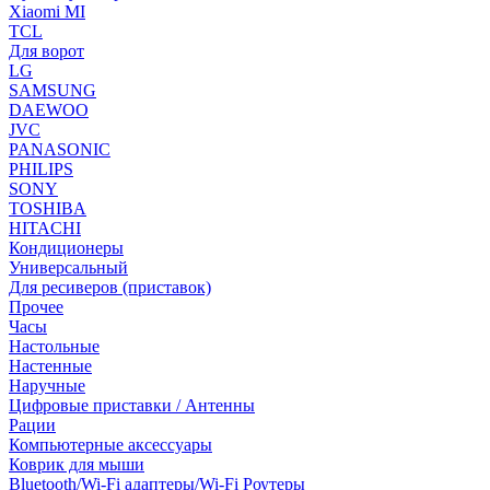
Xiaomi MI
TCL
Для ворот
LG
SAMSUNG
DAEWOO
JVC
PANASONIC
PHILIPS
SONY
TOSHIBA
HITACHI
Кондиционеры
Универсальный
Для ресиверов (приставок)
Прочее
Часы
Настольные
Настенные
Наручные
Цифровые приставки / Антенны
Рации
Компьютерные аксессуары
Коврик для мыши
Bluetooth/Wi-Fi адаптеры/Wi-Fi Роутеры