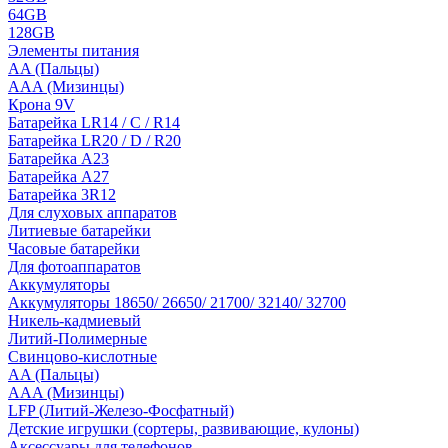
64GB
128GB
Элементы питания
AA (Пальцы)
AAA (Мизинцы)
Крона 9V
Батарейка LR14 / C / R14
Батарейка LR20 / D / R20
Батарейка A23
Батарейка A27
Батарейка 3R12
Для слуховых аппаратов
Литиевые батарейки
Часовые батарейки
Для фотоаппаратов
Аккумуляторы
Аккумуляторы 18650/ 26650/ 21700/ 32140/ 32700
Никель-кадмиевый
Литий-Полимерные
Свинцово-кислотные
AA (Пальцы)
AAA (Мизинцы)
LFP (Литий-Железо-Фосфатный)
Детские игрушки (сортеры, развивающие, кулоны)
Аксессуары для телефонов