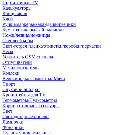
Портативные TV
Калькуляторы
Канцелярия
Клей
Ручки/маркеры/карандаши/резинки
Бумага/стикеры/файлы/папки
Ножи/лезвия/ножницы
Степлер/скобы
Скотч/стреч пленка/этикетки/коробки/перчатки
Весы
Усилитель GSM сигнала
Отпугиватели
Металлоискатели
Коляски
Велосипеды/ Самокаты/ Мячи
Спорт
Слуховой аппарат
Кронштейны для TV
Термометры/Пульсометры
Корпоративные аксессуары
Свет
Светодиодные панели
Лампочки
Фонарики
Пульты универсальные