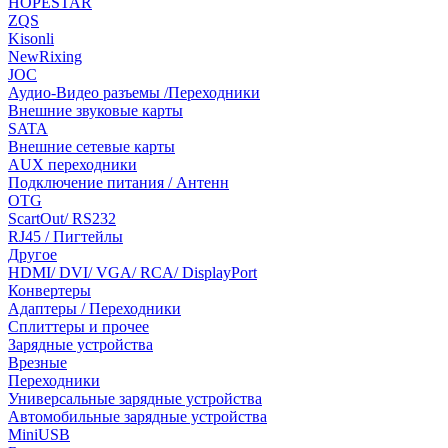
HOPESTAR
ZQS
Kisonli
NewRixing
JOC
Аудио-Видео разъемы /Переходники
Внешние звуковые карты
SATA
Внешние сетевые карты
AUX переходники
Подключение питания / Антенн
OTG
ScartOut/ RS232
RJ45 / Пигтейлы
Другое
HDMI/ DVI/ VGA/ RCA/ DisplayPort
Конвертеры
Адаптеры / Переходники
Сплиттеры и прочее
Зарядные устройства
Врезные
Переходники
Универсальные зарядные устройства
Автомобильные зарядные устройства
MiniUSB