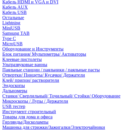
Кабель HDMI и VGA и DVI
Кабель AUX
Кабель USB
Остальные
Lightning
MiniUSB
Samsung TAB
Type C
MicroUSB
Оборудование и Инструменты
Блок питания/ Мультиметры/ Активаторы
Клеевые пистолеты
Ультразвуковые ванны
Паяльные станции / паяльники / паяльные пасты
Отвертки/ Пинцеты/ Кусачки/ Держатели
Клей/ припои/ растворители
Эндоскопы
Дальномеры
Станки/ Сверлильный/ Точильный/ Стойки/ Оборудование
Микроскопы / Лупы / Держатели
USB тестер
Инструмент строительный
Товары для дома и офиса
Гирлянды/Дисколампы
Машинка для стрижки/Зажигалки/Электрочайники