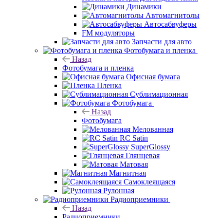
Динамики
Автомагнитолы
Автосабвуферы
FM модуляторы
Запчасти для авто
Фотобумага и пленка
Назад
Фотобумага и пленка
Офисная бумага
Пленка
Сублимационная
Фотобумага
Назад
Фотобумага
Мелованная
RC Satin
SuperGlossy
Глянцевая
Матовая
Магнитная
Самоклеящаяся
Рулонная
Радиоприемники
Назад
Радиоприемники