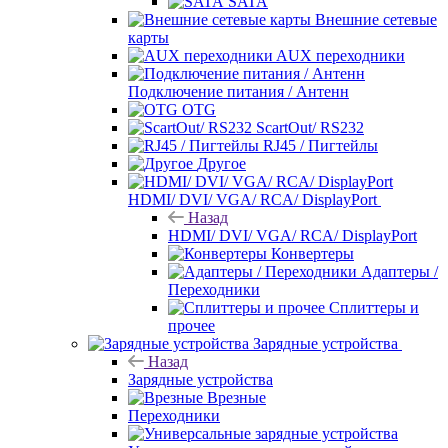
SATA
Внешние сетевые
карты
AUX переходники
Подключение питания / Антенн
OTG
ScartOut/ RS232
RJ45 / Пигтейлы
Другое
HDMI/ DVI/ VGA/ RCA/ DisplayPort
Назад
HDMI/ DVI/ VGA/ RCA/ DisplayPort
Конвертеры
Адаптеры /
Переходники
Сплиттеры и
прочее
Зарядные устройства
Назад
Зарядные устройства
Врезные
Переходники