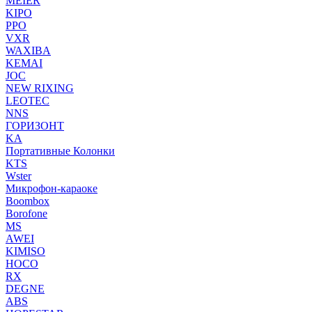
MEIER
KIPO
PPO
VXR
WAXIBA
KEMAI
JOC
NEW RIXING
LEOTEC
NNS
ГОРИЗОНТ
KA
Портативные Колонки
KTS
Wster
Микрофон-караоке
Boombox
Borofone
MS
AWEI
KIMISO
HOCO
RX
DEGNE
ABS