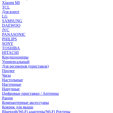
Xiaomi MI
TCL
Для ворот
LG
SAMSUNG
DAEWOO
JVC
PANASONIC
PHILIPS
SONY
TOSHIBA
HITACHI
Кондиционеры
Универсальный
Для ресиверов (приставок)
Прочее
Часы
Настольные
Настенные
Наручные
Цифровые приставки / Антенны
Рации
Компьютерные аксессуары
Коврик для мыши
Bluetooth/Wi-Fi адаптеры/Wi-Fi Роутеры