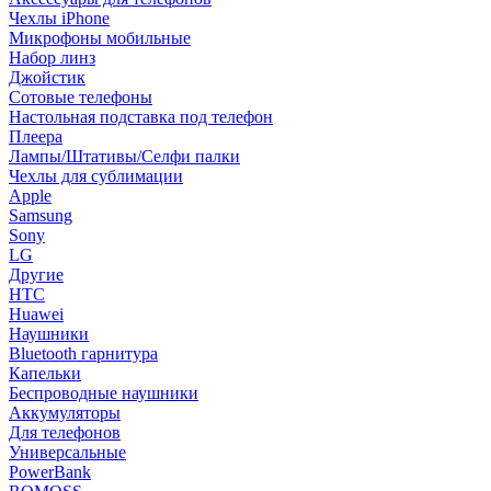
Чехлы iPhone
Микрофоны мобильные
Набор линз
Джойстик
Сотовые телефоны
Настольная подставка под телефон
Плеера
Лампы/Штативы/Селфи палки
Чехлы для сублимации
Apple
Samsung
Sony
LG
Другие
HTC
Huawei
Наушники
Bluetooth гарнитура
Капельки
Беспроводные наушники
Аккумуляторы
Для телефонов
Универсальные
PowerBank