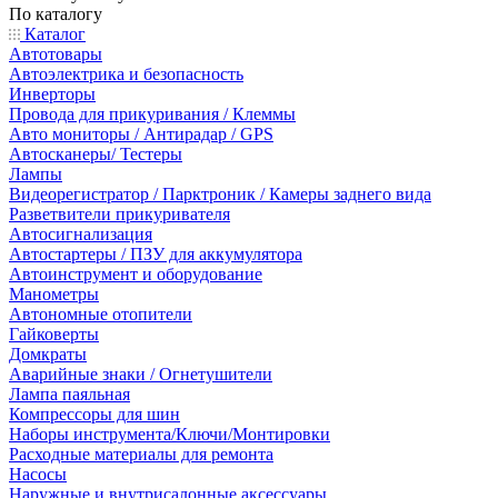
По каталогу
Каталог
Автотовары
Автоэлектрика и безопасность
Инверторы
Провода для прикуривания / Клеммы
Авто мониторы / Антирадар / GPS
Автосканеры/ Тестеры
Лампы
Видеорегистратор / Парктроник / Камеры заднего вида
Разветвители прикуривателя
Автосигнализация
Автостартеры / ПЗУ для аккумулятора
Автоинструмент и оборудование
Манометры
Автономные отопители
Гайковерты
Домкраты
Аварийные знаки / Огнетушители
Лампа паяльная
Компрессоры для шин
Наборы инструмента/Ключи/Монтировки
Расходные материалы для ремонта
Насосы
Наружные и внутрисалонные аксессуары