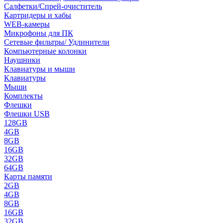
Салфетки/Спрей-очиститель
Картридеры и хабы
WEB-камеры
Микрофоны для ПК
Сетевые фильтры/ Удлинители
Компьютерные колонки
Наушники
Клавиатуры и мыши
Клавиатуры
Мыши
Комплекты
Флешки
Флешки USB
128GB
4GB
8GB
16GB
32GB
64GB
Карты памяти
2GB
4GB
8GB
16GB
32GB