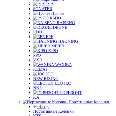
RRS
SONATER
Прочее
RSDO
RAISENG
DEGNE
RDD
EPE
HAONING
MEIER
KIPO
PPO
VXR
WAXIBA
KEMAI
JOC
NEW RIXING
LEOTEC
NNS
ГОРИЗОНТ
KA
Портативные Колонки
Назад
Портативные Колонки
KTS