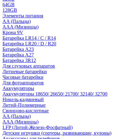
64GB
128GB
Элементы питания
AA (Пальцы)
AAA (Мизинцы)
Крона 9V
Батарейка LR14 / C / R14
Батарейка LR20 / D / R20
Батарейка A23
Батарейка A27
Батарейка 3R12
Для слуховых аппаратов
Литиевые батарейки
Часовые батарейки
Для фотоаппаратов
Аккумуляторы
Аккумуляторы 18650/ 26650/ 21700/ 32140/ 32700
Никель-кадмиевый
Литий-Полимерные
Свинцово-кислотные
AA (Пальцы)
AAA (Мизинцы)
LFP (Литий-Железо-Фосфатный)
Детские игрушки (сортеры, развивающие, кулоны)
Аксессуары для телефонов