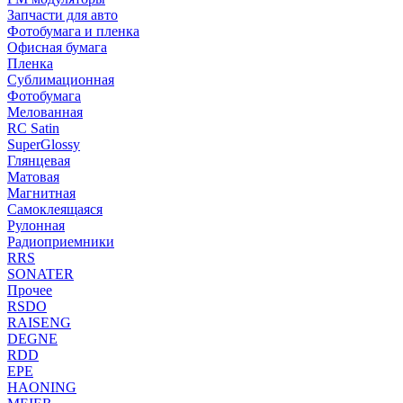
Запчасти для авто
Фотобумага и пленка
Офисная бумага
Пленка
Сублимационная
Фотобумага
Мелованная
RC Satin
SuperGlossy
Глянцевая
Матовая
Магнитная
Самоклеящаяся
Рулонная
Радиоприемники
RRS
SONATER
Прочее
RSDO
RAISENG
DEGNE
RDD
EPE
HAONING