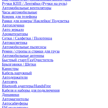
Ручки КПП / Лентяйки (Ручки на руль)
Автомобильные вентиляторы
Часы автомобильные
Коврик для телефона
Рамки для номера/ Наклейки/ Подсветка
Автоплечики
Авто зеркало
Ароматизаторы
Сетки / Салфетки / Полотенца
Автокосметика
Автомобильные пылесосы
Ремни / стропы и стяжки для груза
Автомобильные антенны
Быстрый старт/Газ/Очиститель
Брызговики / Щетки
Канистры
Кабель наружный
Автодержатели
Автозвук
Bluetooth адаптеры/HandsFree
Кабеля и наборы для подключения
Динамики
Автомагнитолы
Автосабвуферы
FM модуляторы