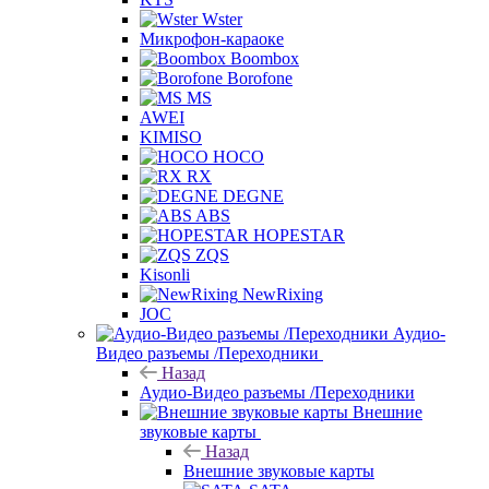
Wster
Микрофон-караоке
Boombox
Borofone
MS
AWEI
KIMISO
HOCO
RX
DEGNE
ABS
HOPESTAR
ZQS
Kisonli
NewRixing
JOC
Аудио-
Видео разъемы /Переходники
Назад
Аудио-Видео разъемы /Переходники
Внешние
звуковые карты
Назад
Внешние звуковые карты