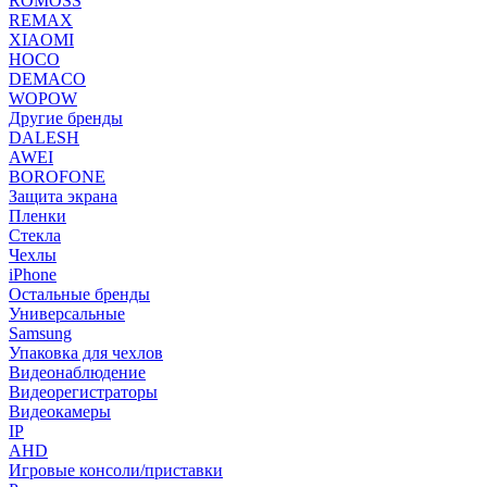
ROMOSS
REMAX
XIAOMI
HOCO
DEMACO
WOPOW
Другие бренды
DALESH
AWEI
BOROFONE
Защита экрана
Пленки
Стекла
Чехлы
iPhone
Остальные бренды
Универсальные
Samsung
Упаковка для чехлов
Видеонаблюдение
Видеорегистраторы
Видеокамеры
IP
AHD
Игровые консоли/приставки