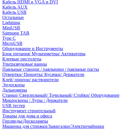
Кабель HDMI и VGA и DVI
Кабель AUX
Кабель USB
Остальные
Lightning
MiniUSB
Samsung TAB
Type C
MicroUSB
Оборудование и Инструменты
Блок питания/ Мультиметры/ Активаторы
Клеевые пистолеты
Ультразвуковые ванны
Паяльные станции / паяльники / паяльные пасты
Отвертки/ Пинцеты/ Кусачки/ Держатели
Клей/ припои/ растворители
Эндоскопы
Дальномеры
Станки/ Сверлильный/ Точильный/ Стойки/ Оборудование
Микроскопы / Лупы / Держатели
USB тестер
Инструмент строительный
Товары для дома и офиса
Гирлянды/Дисколампы
Машинка для стрижки/Зажигалки/Электрочайники