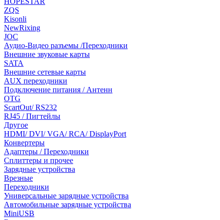
HOPESTAR
ZQS
Kisonli
NewRixing
JOC
Аудио-Видео разъемы /Переходники
Внешние звуковые карты
SATA
Внешние сетевые карты
AUX переходники
Подключение питания / Антенн
OTG
ScartOut/ RS232
RJ45 / Пигтейлы
Другое
HDMI/ DVI/ VGA/ RCA/ DisplayPort
Конвертеры
Адаптеры / Переходники
Сплиттеры и прочее
Зарядные устройства
Врезные
Переходники
Универсальные зарядные устройства
Автомобильные зарядные устройства
MiniUSB