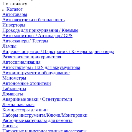
По каталогу
Каталог
Автотовары
Автоэлектрика и безопасность
Инверторы
Провода для прикуривания / Клеммы
Авто мониторы / Антирадар / GPS
Автосканеры/ Тестеры
Лампы
Видеорегистратор / Парктроник / Камеры заднего вида
Разветвители прикуривателя
Автосигнализация
Автостартеры / ПЗУ для аккумулятора
Автоинструмент и оборудование
Манометры
Автономные отопители
Гайковерты
Домкраты
Аварийные знаки / Огнетушители
Лампа паяльная
Компрессоры для шин
Наборы инструмента/Ключи/Монтировки
Расходные материалы для ремонта
Насосы
Наружные и внутрисалонные аксессуары