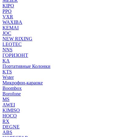
MEIER
KIPO
PPO
VXR
WAXIBA
KEMAI
JOC
NEW RIXING
LEOTEC
NNS
ГОРИЗОНТ
KA
Портативные Колонки
KTS
Wster
Микрофон-караоке
Boombox
Borofone
MS
AWEI
KIMISO
HOCO
RX
DEGNE
ABS