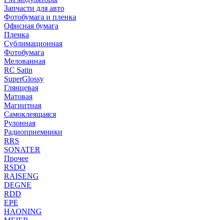
Запчасти для авто
Фотобумага и пленка
Офисная бумага
Пленка
Сублимационная
Фотобумага
Мелованная
RC Satin
SuperGlossy
Глянцевая
Матовая
Магнитная
Самоклеящаяся
Рулонная
Радиоприемники
RRS
SONATER
Прочее
RSDO
RAISENG
DEGNE
RDD
EPE
HAONING