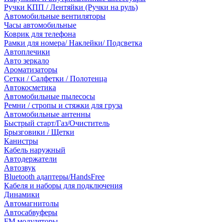
Ручки КПП / Лентяйки (Ручки на руль)
Автомобильные вентиляторы
Часы автомобильные
Коврик для телефона
Рамки для номера/ Наклейки/ Подсветка
Автоплечики
Авто зеркало
Ароматизаторы
Сетки / Салфетки / Полотенца
Автокосметика
Автомобильные пылесосы
Ремни / стропы и стяжки для груза
Автомобильные антенны
Быстрый старт/Газ/Очиститель
Брызговики / Щетки
Канистры
Кабель наружный
Автодержатели
Автозвук
Bluetooth адаптеры/HandsFree
Кабеля и наборы для подключения
Динамики
Автомагнитолы
Автосабвуферы
FM модуляторы