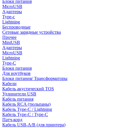
Блоки питания
MicroUSB
Адаптеры
Type-c
Lightning
Беспроводные
Сетевые зарядные устройства
Прочее
MiniUSB
Адаптеры
MicroUSB
Lightning
Type-C
Блоки питания
Для ноутбуков
Блоки питания/ Трансформаторы
Кабели
Кабель акустический TOS
Удлинители USB
Кабель питания
Кабель RCA (тюльпаны)
Кабель Type-C / Lightning
Кабель Type-C / Type-C
Патч-корд
Кабель USB-A/B (для принтера)