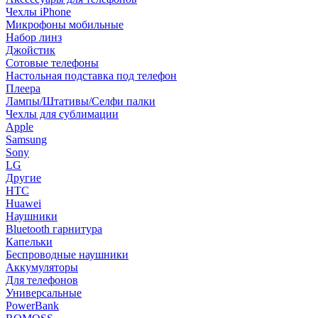
Чехлы iPhone
Микрофоны мобильные
Набор линз
Джойстик
Сотовые телефоны
Настольная подставка под телефон
Плеера
Лампы/Штативы/Селфи палки
Чехлы для сублимации
Apple
Samsung
Sony
LG
Другие
HTC
Huawei
Наушники
Bluetooth гарнитура
Капельки
Беспроводные наушники
Аккумуляторы
Для телефонов
Универсальные
PowerBank