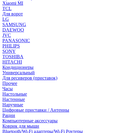
Xiaomi MI
TCL
Для ворот
LG
SAMSUNG
DAEWOO
JVC
PANASONIC
PHILIPS
SONY
TOSHIBA
HITACHI
Кондиционеры
Универсальный
Для ресиверов (приставок)
Прочее
Часы
Настольные
Настенные
Наручные
Цифровые приставки / Антенны
Рации
Компьютерные аксессуары
Коврик для мыши
Bluetooth/Wi-Fi адаптеры/Wi-Fi Роутеры