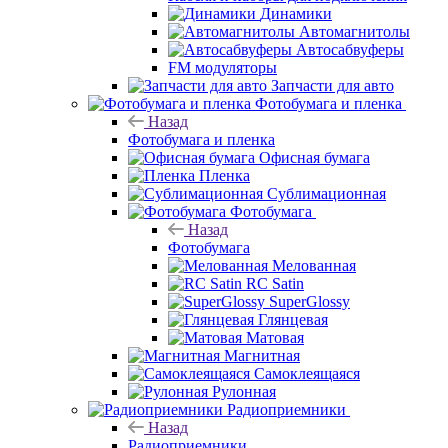
Динамики
Автомагнитолы
Автосабвуферы
FM модуляторы
Запчасти для авто
Фотобумага и пленка
Назад
Фотобумага и пленка
Офисная бумага
Пленка
Сублимационная
Фотобумага
Назад
Фотобумага
Мелованная
RC Satin
SuperGlossy
Глянцевая
Матовая
Магнитная
Самоклеящаяся
Рулонная
Радиоприемники
Назад
Радиоприемники