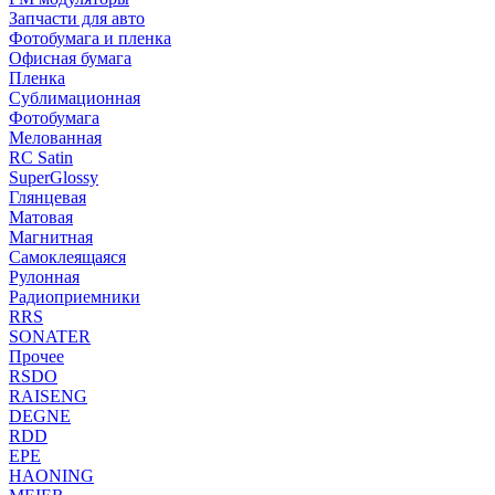
Запчасти для авто
Фотобумага и пленка
Офисная бумага
Пленка
Сублимационная
Фотобумага
Мелованная
RC Satin
SuperGlossy
Глянцевая
Матовая
Магнитная
Самоклеящаяся
Рулонная
Радиоприемники
RRS
SONATER
Прочее
RSDO
RAISENG
DEGNE
RDD
EPE
HAONING