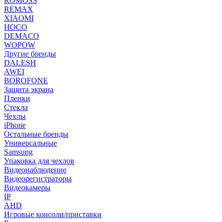
ROMOSS
REMAX
XIAOMI
HOCO
DEMACO
WOPOW
Другие бренды
DALESH
AWEI
BOROFONE
Защита экрана
Пленки
Стекла
Чехлы
iPhone
Остальные бренды
Универсальные
Samsung
Упаковка для чехлов
Видеонаблюдение
Видеорегистраторы
Видеокамеры
IP
AHD
Игровые консоли/приставки