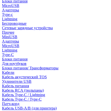
Блоки питания
MicroUSB
Адаптеры
Type-c
Lightning
Беспроводные
Сетевые зарядные устройства
Прочее
MiniUSB
Адаптеры
MicroUSB
Lightning
Type-C
Блоки питания
Для ноутбуков
Блоки питания/ Трансформаторы
Кабели
Кабель акустический TOS
Удлинители USB
Кабель питания
Кабель RCA (тюльпаны)
Кабель Type-C / Lightning
Кабель Type-C / Type-C
Патч-корд
Кабель USB-A/B (для принтера)