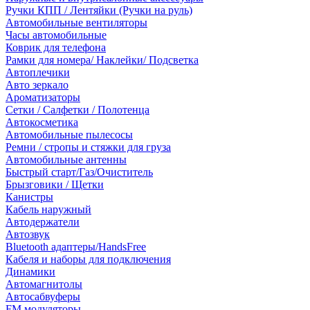
Ручки КПП / Лентяйки (Ручки на руль)
Автомобильные вентиляторы
Часы автомобильные
Коврик для телефона
Рамки для номера/ Наклейки/ Подсветка
Автоплечики
Авто зеркало
Ароматизаторы
Сетки / Салфетки / Полотенца
Автокосметика
Автомобильные пылесосы
Ремни / стропы и стяжки для груза
Автомобильные антенны
Быстрый старт/Газ/Очиститель
Брызговики / Щетки
Канистры
Кабель наружный
Автодержатели
Автозвук
Bluetooth адаптеры/HandsFree
Кабеля и наборы для подключения
Динамики
Автомагнитолы
Автосабвуферы
FM модуляторы