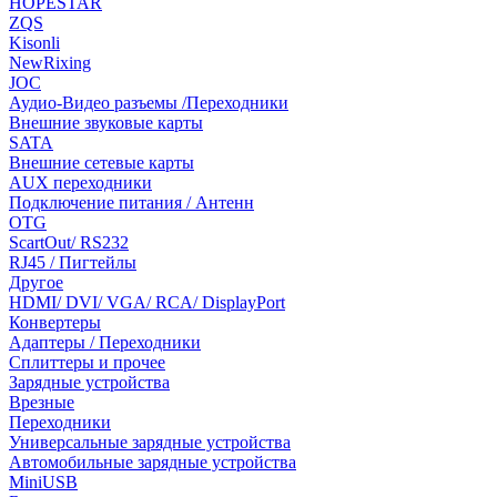
HOPESTAR
ZQS
Kisonli
NewRixing
JOC
Аудио-Видео разъемы /Переходники
Внешние звуковые карты
SATA
Внешние сетевые карты
AUX переходники
Подключение питания / Антенн
OTG
ScartOut/ RS232
RJ45 / Пигтейлы
Другое
HDMI/ DVI/ VGA/ RCA/ DisplayPort
Конвертеры
Адаптеры / Переходники
Сплиттеры и прочее
Зарядные устройства
Врезные
Переходники
Универсальные зарядные устройства
Автомобильные зарядные устройства
MiniUSB