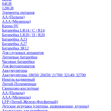
64GB
128GB
Элементы питания
AA (Пальцы)
AAA (Мизинцы)
Крона 9V
Батарейка LR14 / C / R14
Батарейка LR20 / D / R20
Батарейка A23
Батарейка A27
Батарейка 3R12
Для слуховых аппаратов
Литиевые батарейки
Часовые батарейки
Для фотоаппаратов
Аккумуляторы
Аккумуляторы 18650/ 26650/ 21700/ 32140/ 32700
Никель-кадмиевый
Литий-Полимерные
Свинцово-кислотные
AA (Пальцы)
AAA (Мизинцы)
LFP (Литий-Железо-Фосфатный)
Детские игрушки (сортеры, развивающие, кулоны)
Аксессуары для телефонов