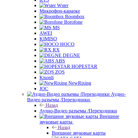
Wster
Микрофон-караоке
Boombox
Borofone
MS
AWEI
KIMISO
HOCO
RX
DEGNE
ABS
HOPESTAR
ZQS
Kisonli
NewRixing
JOC
Аудио-
Видео разъемы /Переходники
Назад
Аудио-Видео разъемы /Переходники
Внешние
звуковые карты
Назад
Внешние звуковые карты