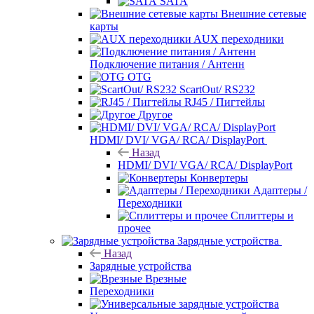
SATA
Внешние сетевые
карты
AUX переходники
Подключение питания / Антенн
OTG
ScartOut/ RS232
RJ45 / Пигтейлы
Другое
HDMI/ DVI/ VGA/ RCA/ DisplayPort
Назад
HDMI/ DVI/ VGA/ RCA/ DisplayPort
Конвертеры
Адаптеры /
Переходники
Сплиттеры и
прочее
Зарядные устройства
Назад
Зарядные устройства
Врезные
Переходники