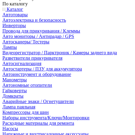
По каталогу
Каталог
Автотовары
Автоэлектрика и безопасность
Инверторы
Провода для прикуривания / Клеммы
Авто мониторы / Антирадар / GPS
Автосканеры/ Тестеры
Лампы
Видеорегистратор / Парктроник / Камеры заднего вида
Разветвители прикуривателя
Автосигнализация
Автостартеры / ПЗУ для аккумулятора
Автоинструмент и оборудование
Манометры
Автономные отопители
Гайковерты
Домкраты
Аварийные знаки / Огнетушители
Лампа паяльная
Компрессоры для шин
Наборы инструмента/Ключи/Монтировки
Расходные материалы для ремонта
Насосы
Наружные и внутрисалонные аксессуары