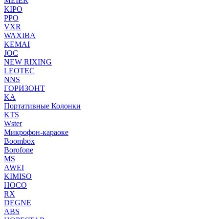
MEIER
KIPO
PPO
VXR
WAXIBA
KEMAI
JOC
NEW RIXING
LEOTEC
NNS
ГОРИЗОНТ
KA
Портативные Колонки
KTS
Wster
Микрофон-караоке
Boombox
Borofone
MS
AWEI
KIMISO
HOCO
RX
DEGNE
ABS