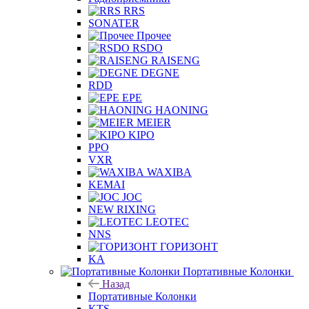
RRS
SONATER
Прочее
RSDO
RAISENG
DEGNE
RDD
EPE
HAONING
MEIER
KIPO
PPO
VXR
WAXIBA
KEMAI
JOC
NEW RIXING
LEOTEC
NNS
ГОРИЗОНТ
KA
Портативные Колонки
Назад
Портативные Колонки
KTS