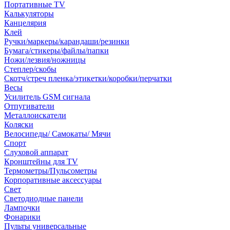
Портативные TV
Калькуляторы
Канцелярия
Клей
Ручки/маркеры/карандаши/резинки
Бумага/стикеры/файлы/папки
Ножи/лезвия/ножницы
Степлер/скобы
Скотч/стреч пленка/этикетки/коробки/перчатки
Весы
Усилитель GSM сигнала
Отпугиватели
Металлоискатели
Коляски
Велосипеды/ Самокаты/ Мячи
Спорт
Слуховой аппарат
Кронштейны для TV
Термометры/Пульсометры
Корпоративные аксессуары
Свет
Светодиодные панели
Лампочки
Фонарики
Пульты универсальные