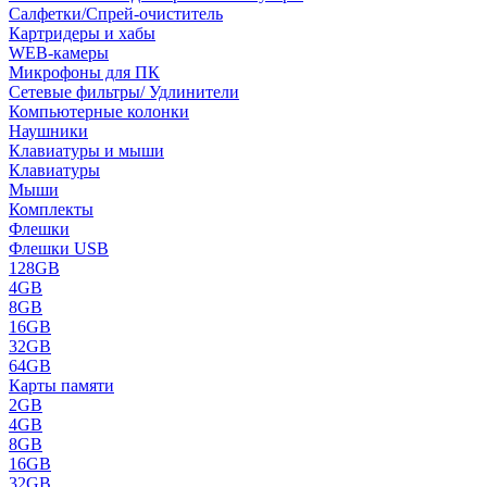
Салфетки/Спрей-очиститель
Картридеры и хабы
WEB-камеры
Микрофоны для ПК
Сетевые фильтры/ Удлинители
Компьютерные колонки
Наушники
Клавиатуры и мыши
Клавиатуры
Мыши
Комплекты
Флешки
Флешки USB
128GB
4GB
8GB
16GB
32GB
64GB
Карты памяти
2GB
4GB
8GB
16GB
32GB