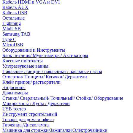
Кабель HDMI и VGA и DVI
Кабель AUX
Кабель USB
Остальные
Lightning
MiniUSB
Samsung TAB
Type C
MicroUSB
Оборудование и Инструменты
Блок питания/ Мультиметры/ Активаторы
Клеевые пистолеты
Ультразвуковые ванны
Паяльные станции / паяльники / паяльные пасты
Отвертки/ Пинцеты/ Кусачки/ Держатели
Клей/ припои/ растворители
Эндоскопы
Дальномеры
Станки/ Сверлильный/ Точильный/ Стойки/ Оборудование
Микроскопы / Лупы / Держатели
USB тестер
Инструмент строительный
Товары для дома и офиса
Гирлянды/Дисколампы
Машинка для стрижки/Зажигалки/Электрочайники