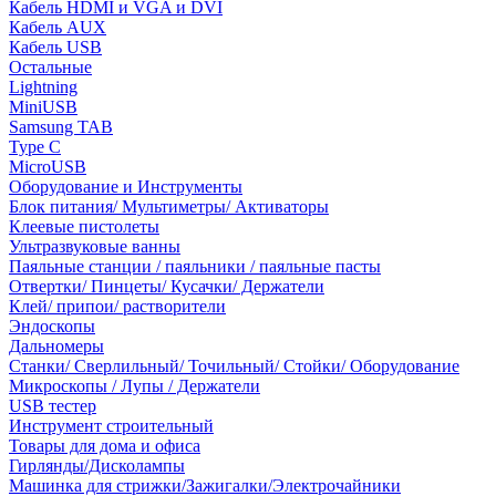
Кабель HDMI и VGA и DVI
Кабель AUX
Кабель USB
Остальные
Lightning
MiniUSB
Samsung TAB
Type C
MicroUSB
Оборудование и Инструменты
Блок питания/ Мультиметры/ Активаторы
Клеевые пистолеты
Ультразвуковые ванны
Паяльные станции / паяльники / паяльные пасты
Отвертки/ Пинцеты/ Кусачки/ Держатели
Клей/ припои/ растворители
Эндоскопы
Дальномеры
Станки/ Сверлильный/ Точильный/ Стойки/ Оборудование
Микроскопы / Лупы / Держатели
USB тестер
Инструмент строительный
Товары для дома и офиса
Гирлянды/Дисколампы
Машинка для стрижки/Зажигалки/Электрочайники