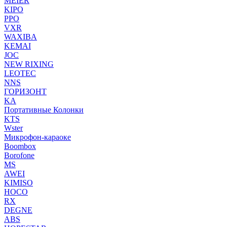
MEIER
KIPO
PPO
VXR
WAXIBA
KEMAI
JOC
NEW RIXING
LEOTEC
NNS
ГОРИЗОНТ
KA
Портативные Колонки
KTS
Wster
Микрофон-караоке
Boombox
Borofone
MS
AWEI
KIMISO
HOCO
RX
DEGNE
ABS