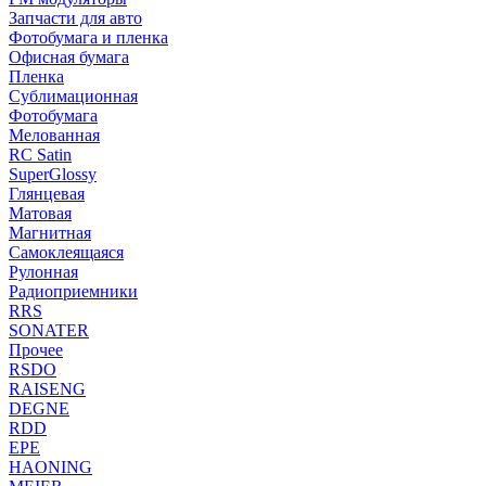
Запчасти для авто
Фотобумага и пленка
Офисная бумага
Пленка
Сублимационная
Фотобумага
Мелованная
RC Satin
SuperGlossy
Глянцевая
Матовая
Магнитная
Самоклеящаяся
Рулонная
Радиоприемники
RRS
SONATER
Прочее
RSDO
RAISENG
DEGNE
RDD
EPE
HAONING