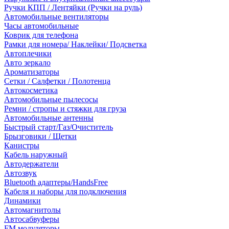
Ручки КПП / Лентяйки (Ручки на руль)
Автомобильные вентиляторы
Часы автомобильные
Коврик для телефона
Рамки для номера/ Наклейки/ Подсветка
Автоплечики
Авто зеркало
Ароматизаторы
Сетки / Салфетки / Полотенца
Автокосметика
Автомобильные пылесосы
Ремни / стропы и стяжки для груза
Автомобильные антенны
Быстрый старт/Газ/Очиститель
Брызговики / Щетки
Канистры
Кабель наружный
Автодержатели
Автозвук
Bluetooth адаптеры/HandsFree
Кабеля и наборы для подключения
Динамики
Автомагнитолы
Автосабвуферы
FM модуляторы