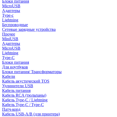
Блоки питания
MicroUSB
Адаптеры
Type-c
Lightning
Беспроводные
Сетевые зарядные устройства
Прочее
MiniUSB
Адаптеры
MicroUSB
Lightning
Type-C
Блоки питания
Для ноутбуков
Блоки питания/ Трансформаторы
Кабели
Кабель акустический TOS
Удлинители USB
Кабель питания
Кабель RCA (тюльпаны)
Кабель Type-C / Lightning
Кабель Type-C / Type-C
Патч-корд
Кабель USB-A/B (для принтера)