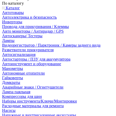
По каталогу
Каталог
Автотовары
Автоэлектрика и безопасность
Инверторы
Провода для прикуривания / Клеммы
Авто мониторы / Антирадар / GPS
Автосканеры/ Тестеры
Лампы
Видеорегистратор / Парктроник / Камеры заднего вида
Разветвители прикуривателя
Автосигнализация
Автостартеры / ПЗУ для аккумулятора
Автоинструмент и оборудование
Манометры
Автономные отопители
Гайковерты
Домкраты
Аварийные знаки / Огнетушители
Лампа паяльная
Компрессоры для шин
Наборы инструмента/Ключи/Монтировки
Расходные материалы для ремонта
Насосы
Наружные и внутрисалонные аксессуары