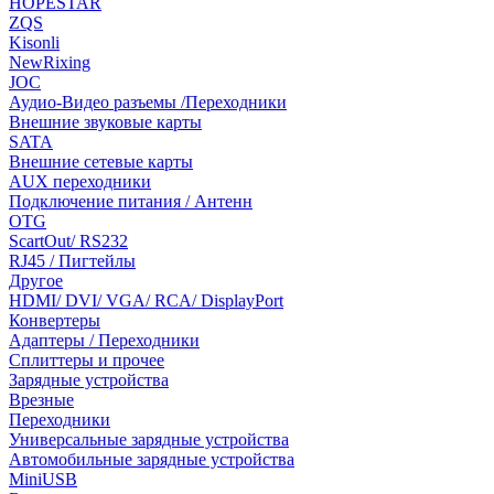
HOPESTAR
ZQS
Kisonli
NewRixing
JOC
Аудио-Видео разъемы /Переходники
Внешние звуковые карты
SATA
Внешние сетевые карты
AUX переходники
Подключение питания / Антенн
OTG
ScartOut/ RS232
RJ45 / Пигтейлы
Другое
HDMI/ DVI/ VGA/ RCA/ DisplayPort
Конвертеры
Адаптеры / Переходники
Сплиттеры и прочее
Зарядные устройства
Врезные
Переходники
Универсальные зарядные устройства
Автомобильные зарядные устройства
MiniUSB