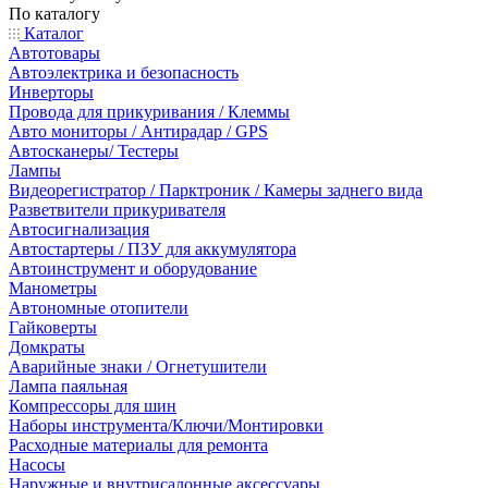
По каталогу
Каталог
Автотовары
Автоэлектрика и безопасность
Инверторы
Провода для прикуривания / Клеммы
Авто мониторы / Антирадар / GPS
Автосканеры/ Тестеры
Лампы
Видеорегистратор / Парктроник / Камеры заднего вида
Разветвители прикуривателя
Автосигнализация
Автостартеры / ПЗУ для аккумулятора
Автоинструмент и оборудование
Манометры
Автономные отопители
Гайковерты
Домкраты
Аварийные знаки / Огнетушители
Лампа паяльная
Компрессоры для шин
Наборы инструмента/Ключи/Монтировки
Расходные материалы для ремонта
Насосы
Наружные и внутрисалонные аксессуары