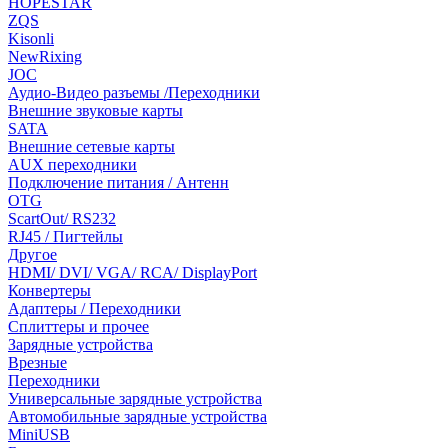
HOPESTAR
ZQS
Kisonli
NewRixing
JOC
Аудио-Видео разъемы /Переходники
Внешние звуковые карты
SATA
Внешние сетевые карты
AUX переходники
Подключение питания / Антенн
OTG
ScartOut/ RS232
RJ45 / Пигтейлы
Другое
HDMI/ DVI/ VGA/ RCA/ DisplayPort
Конвертеры
Адаптеры / Переходники
Сплиттеры и прочее
Зарядные устройства
Врезные
Переходники
Универсальные зарядные устройства
Автомобильные зарядные устройства
MiniUSB