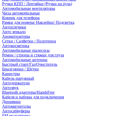
Ручки КПП / Лентяйки (Ручки на руль)
Автомобильные вентиляторы
Часы автомобильные
Коврик для телефона
Рамки для номера/ Наклейки/ Подсветка
Автоплечики
Авто зеркало
Ароматизаторы
Сетки / Салфетки / Полотенца
Автокосметика
Автомобильные пылесосы
Ремни / стропы и стяжки для груза
Автомобильные антенны
Быстрый старт/Газ/Очиститель
Брызговики / Щетки
Канистры
Кабель наружный
Автодержатели
Автозвук
Bluetooth адаптеры/HandsFree
Кабеля и наборы для подключения
Динамики
Автомагнитолы
Автосабвуферы
FM модуляторы