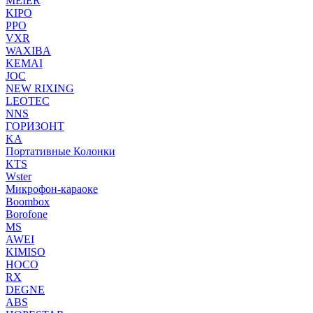
MEIER
KIPO
PPO
VXR
WAXIBA
KEMAI
JOC
NEW RIXING
LEOTEC
NNS
ГОРИЗОНТ
KA
Портативные Колонки
KTS
Wster
Микрофон-караоке
Boombox
Borofone
MS
AWEI
KIMISO
HOCO
RX
DEGNE
ABS