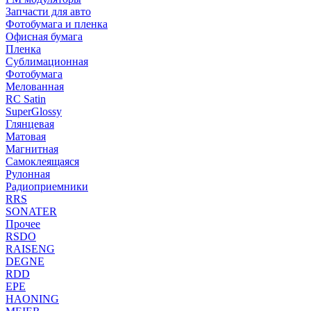
Запчасти для авто
Фотобумага и пленка
Офисная бумага
Пленка
Сублимационная
Фотобумага
Мелованная
RC Satin
SuperGlossy
Глянцевая
Матовая
Магнитная
Самоклеящаяся
Рулонная
Радиоприемники
RRS
SONATER
Прочее
RSDO
RAISENG
DEGNE
RDD
EPE
HAONING