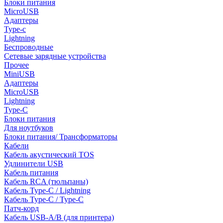
Блоки питания
MicroUSB
Адаптеры
Type-c
Lightning
Беспроводные
Сетевые зарядные устройства
Прочее
MiniUSB
Адаптеры
MicroUSB
Lightning
Type-C
Блоки питания
Для ноутбуков
Блоки питания/ Трансформаторы
Кабели
Кабель акустический TOS
Удлинители USB
Кабель питания
Кабель RCA (тюльпаны)
Кабель Type-C / Lightning
Кабель Type-C / Type-C
Патч-корд
Кабель USB-A/B (для принтера)