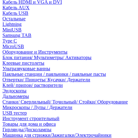
Кабель HDMI и VGA и DVI
Кабель AUX
Кабель USB
Остальные
Lightning
MiniUSB
Samsung TAB
Type C
MicroUSB
Оборудование и Инструменты
Блок питания/ Мультиметры/ Активаторы
Клеевые пистолеты
Ультразвуковые ванны
Паяльные станции / паяльники / паяльные пасты
Отвертки/ Пинцеты/ Кусачки/ Держатели
Клей/ припои/ растворители
Эндоскопы
Дальномеры
Станки/ Сверлильный/ Точильный/ Стойки/ Оборудование
Микроскопы / Лупы / Держатели
USB тестер
Инструмент строительный
Товары для дома и офиса
Гирлянды/Дисколампы
Машинка для стрижки/Зажигалки/Электрочайники