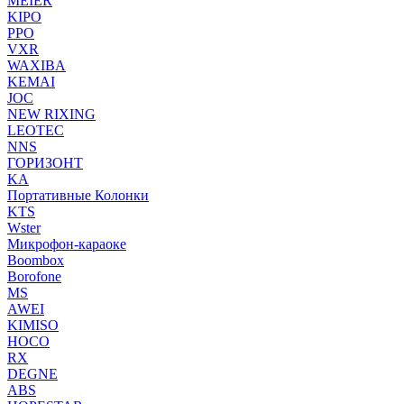
MEIER
KIPO
PPO
VXR
WAXIBA
KEMAI
JOC
NEW RIXING
LEOTEC
NNS
ГОРИЗОНТ
KA
Портативные Колонки
KTS
Wster
Микрофон-караоке
Boombox
Borofone
MS
AWEI
KIMISO
HOCO
RX
DEGNE
ABS