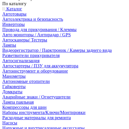
По каталогу
Каталог
Автотовары
Автоэлектрика и безопасность
Инверторы
Провода для прикуривания / Клеммы
Авто мониторы / Антирадар / GPS
Автосканеры/ Тестеры
Лампы
Видеорегистратор / Парктроник / Камеры заднего вида
Разветвители прикуривателя
Автосигнализация
Автостартеры / ПЗУ для аккумулятора
Автоинструмент и оборудование
Манометры
Автономные отопители
Гайковерты
Домкраты
Аварийные знаки / Огнетушители
Лампа паяльная
Компрессоры для шин
Наборы инструмента/Ключи/Монтировки
Расходные материалы для ремонта
Насосы
Наружные и внутрисалонные аксессуары