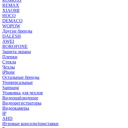
ROMOSS
REMAX
XIAOMI
HOCO
DEMACO
WOPOW
Другие бренды
DALESH
AWEI
BOROFONE
Защита экрана
Пленки
Стекла
Чехлы
iPhone
Остальные бренды
Универсальные
Samsung
Упаковка для чехлов
Видеонаблюдение
Видеорегистраторы
Видеокамеры
IP
AHD
Игровые консоли/приставки