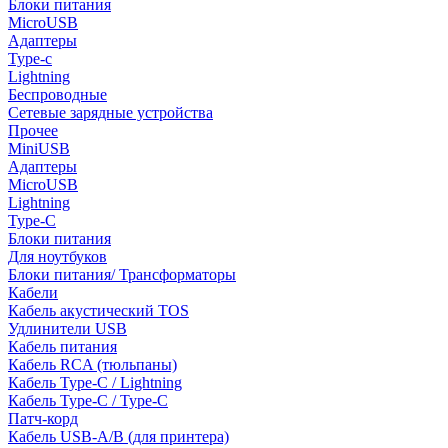
Блоки питания
MicroUSB
Адаптеры
Type-c
Lightning
Беспроводные
Сетевые зарядные устройства
Прочее
MiniUSB
Адаптеры
MicroUSB
Lightning
Type-C
Блоки питания
Для ноутбуков
Блоки питания/ Трансформаторы
Кабели
Кабель акустический TOS
Удлинители USB
Кабель питания
Кабель RCA (тюльпаны)
Кабель Type-C / Lightning
Кабель Type-C / Type-C
Патч-корд
Кабель USB-A/B (для принтера)