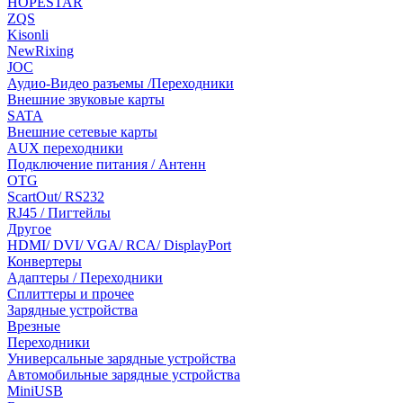
HOPESTAR
ZQS
Kisonli
NewRixing
JOC
Аудио-Видео разъемы /Переходники
Внешние звуковые карты
SATA
Внешние сетевые карты
AUX переходники
Подключение питания / Антенн
OTG
ScartOut/ RS232
RJ45 / Пигтейлы
Другое
HDMI/ DVI/ VGA/ RCA/ DisplayPort
Конвертеры
Адаптеры / Переходники
Сплиттеры и прочее
Зарядные устройства
Врезные
Переходники
Универсальные зарядные устройства
Автомобильные зарядные устройства
MiniUSB