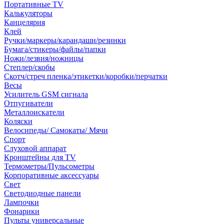
Портативные TV
Калькуляторы
Канцелярия
Клей
Ручки/маркеры/карандаши/резинки
Бумага/стикеры/файлы/папки
Ножи/лезвия/ножницы
Степлер/скобы
Скотч/стреч пленка/этикетки/коробки/перчатки
Весы
Усилитель GSM сигнала
Отпугиватели
Металлоискатели
Коляски
Велосипеды/ Самокаты/ Мячи
Спорт
Слуховой аппарат
Кронштейны для TV
Термометры/Пульсометры
Корпоративные аксессуары
Свет
Светодиодные панели
Лампочки
Фонарики
Пульты универсальные