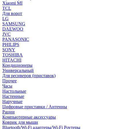
Xiaomi MI
TCL
Для ворот
LG
SAMSUNG
DAEWOO
JVC
PANASONIC
PHILIPS
SONY
TOSHIBA
HITACHI
Кондиционеры
Универсальный
Для ресиверов (приставок)
Прочее
Часы
Настольные
Настенные
Наручные
Цифровые приставки / Антенны
Рации
Компьютерные аксессуары
Коврик для мыши
Bluetooth/Wi-Fi адаптеры/Wi-Fi Роутеры