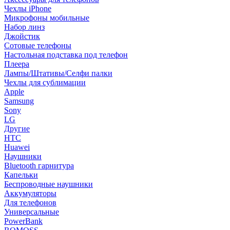
Чехлы iPhone
Микрофоны мобильные
Набор линз
Джойстик
Сотовые телефоны
Настольная подставка под телефон
Плеера
Лампы/Штативы/Селфи палки
Чехлы для сублимации
Apple
Samsung
Sony
LG
Другие
HTC
Huawei
Наушники
Bluetooth гарнитура
Капельки
Беспроводные наушники
Аккумуляторы
Для телефонов
Универсальные
PowerBank