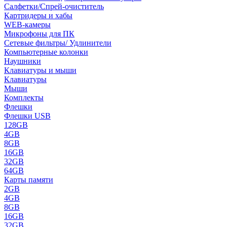
Салфетки/Спрей-очиститель
Картридеры и хабы
WEB-камеры
Микрофоны для ПК
Сетевые фильтры/ Удлинители
Компьютерные колонки
Наушники
Клавиатуры и мыши
Клавиатуры
Мыши
Комплекты
Флешки
Флешки USB
128GB
4GB
8GB
16GB
32GB
64GB
Карты памяти
2GB
4GB
8GB
16GB
32GB