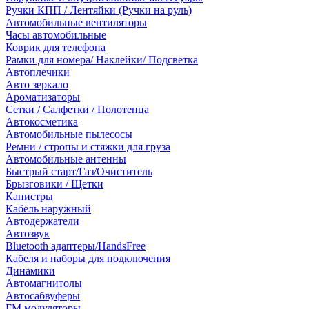
Ручки КПП / Лентяйки (Ручки на руль)
Автомобильные вентиляторы
Часы автомобильные
Коврик для телефона
Рамки для номера/ Наклейки/ Подсветка
Автоплечики
Авто зеркало
Ароматизаторы
Сетки / Салфетки / Полотенца
Автокосметика
Автомобильные пылесосы
Ремни / стропы и стяжки для груза
Автомобильные антенны
Быстрый старт/Газ/Очиститель
Брызговики / Щетки
Канистры
Кабель наружный
Автодержатели
Автозвук
Bluetooth адаптеры/HandsFree
Кабеля и наборы для подключения
Динамики
Автомагнитолы
Автосабвуферы
FM модуляторы