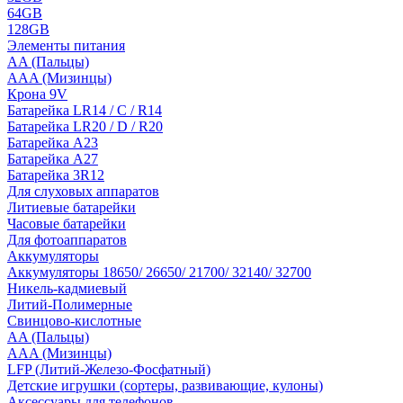
64GB
128GB
Элементы питания
AA (Пальцы)
AAA (Мизинцы)
Крона 9V
Батарейка LR14 / C / R14
Батарейка LR20 / D / R20
Батарейка A23
Батарейка A27
Батарейка 3R12
Для слуховых аппаратов
Литиевые батарейки
Часовые батарейки
Для фотоаппаратов
Аккумуляторы
Аккумуляторы 18650/ 26650/ 21700/ 32140/ 32700
Никель-кадмиевый
Литий-Полимерные
Свинцово-кислотные
AA (Пальцы)
AAA (Мизинцы)
LFP (Литий-Железо-Фосфатный)
Детские игрушки (сортеры, развивающие, кулоны)
Аксессуары для телефонов