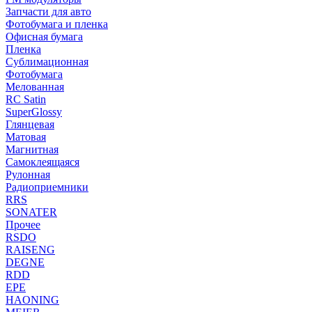
Запчасти для авто
Фотобумага и пленка
Офисная бумага
Пленка
Сублимационная
Фотобумага
Мелованная
RC Satin
SuperGlossy
Глянцевая
Матовая
Магнитная
Самоклеящаяся
Рулонная
Радиоприемники
RRS
SONATER
Прочее
RSDO
RAISENG
DEGNE
RDD
EPE
HAONING