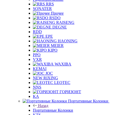
RRS
SONATER
Прочее
RSDO
RAISENG
DEGNE
RDD
EPE
HAONING
MEIER
KIPO
PPO
VXR
WAXIBA
KEMAI
JOC
NEW RIXING
LEOTEC
NNS
ГОРИЗОНТ
KA
Портативные Колонки
Назад
Портативные Колонки
KTS