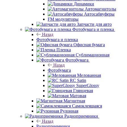
Динамики
Автомагнитолы
Автосабвуферы
FM модуляторы
Запчасти для авто
Фотобумага и пленка
Назад
Фотобумага и пленка
Офисная бумага
Пленка
Сублимационная
Фотобумага
Назад
Фотобумага
Мелованная
RC Satin
SuperGlossy
Глянцевая
Матовая
Магнитная
Самоклеящаяся
Рулонная
Радиоприемники
Назад
Радиоприемники