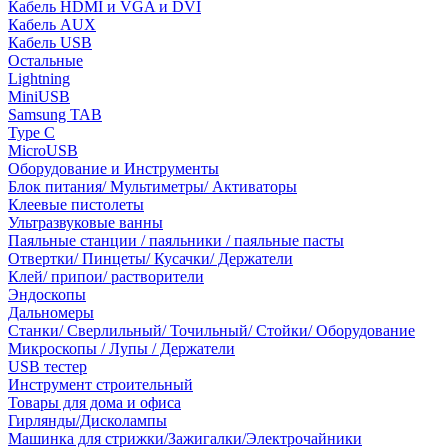
Кабель HDMI и VGA и DVI
Кабель AUX
Кабель USB
Остальные
Lightning
MiniUSB
Samsung TAB
Type C
MicroUSB
Оборудование и Инструменты
Блок питания/ Мультиметры/ Активаторы
Клеевые пистолеты
Ультразвуковые ванны
Паяльные станции / паяльники / паяльные пасты
Отвертки/ Пинцеты/ Кусачки/ Держатели
Клей/ припои/ растворители
Эндоскопы
Дальномеры
Станки/ Сверлильный/ Точильный/ Стойки/ Оборудование
Микроскопы / Лупы / Держатели
USB тестер
Инструмент строительный
Товары для дома и офиса
Гирлянды/Дисколампы
Машинка для стрижки/Зажигалки/Электрочайники