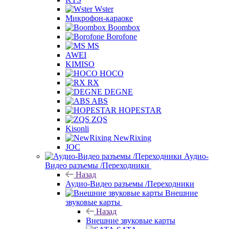
Wster
Микрофон-караоке
Boombox
Borofone
MS
AWEI
KIMISO
HOCO
RX
DEGNE
ABS
HOPESTAR
ZQS
Kisonli
NewRixing
JOC
Аудио-
Видео разъемы /Переходники
Назад
Аудио-Видео разъемы /Переходники
Внешние
звуковые карты
Назад
Внешние звуковые карты