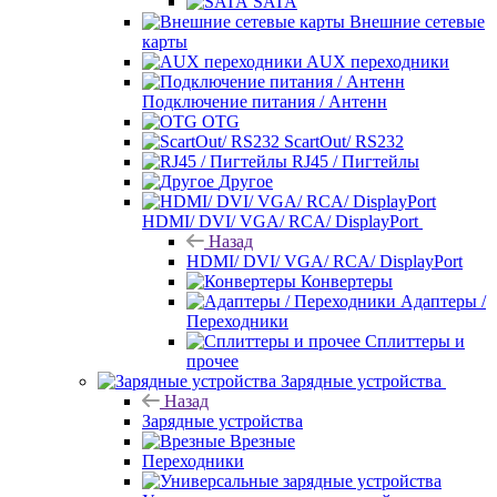
SATA
Внешние сетевые
карты
AUX переходники
Подключение питания / Антенн
OTG
ScartOut/ RS232
RJ45 / Пигтейлы
Другое
HDMI/ DVI/ VGA/ RCA/ DisplayPort
Назад
HDMI/ DVI/ VGA/ RCA/ DisplayPort
Конвертеры
Адаптеры /
Переходники
Сплиттеры и
прочее
Зарядные устройства
Назад
Зарядные устройства
Врезные
Переходники