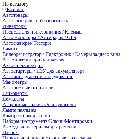
По каталогу
Каталог
Автотовары
Автоэлектрика и безопасность
Инверторы
Провода для прикуривания / Клеммы
Авто мониторы / Антирадар / GPS
Автосканеры/ Тестеры
Лампы
Видеорегистратор / Парктроник / Камеры заднего вида
Разветвители прикуривателя
Автосигнализация
Автостартеры / ПЗУ для аккумулятора
Автоинструмент и оборудование
Манометры
Автономные отопители
Гайковерты
Домкраты
Аварийные знаки / Огнетушители
Лампа паяльная
Компрессоры для шин
Наборы инструмента/Ключи/Монтировки
Расходные материалы для ремонта
Насосы
Наружные и внутрисалонные аксессуары