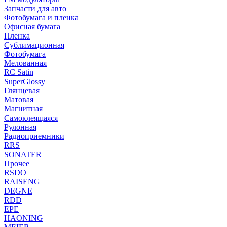
Запчасти для авто
Фотобумага и пленка
Офисная бумага
Пленка
Сублимационная
Фотобумага
Мелованная
RC Satin
SuperGlossy
Глянцевая
Матовая
Магнитная
Самоклеящаяся
Рулонная
Радиоприемники
RRS
SONATER
Прочее
RSDO
RAISENG
DEGNE
RDD
EPE
HAONING