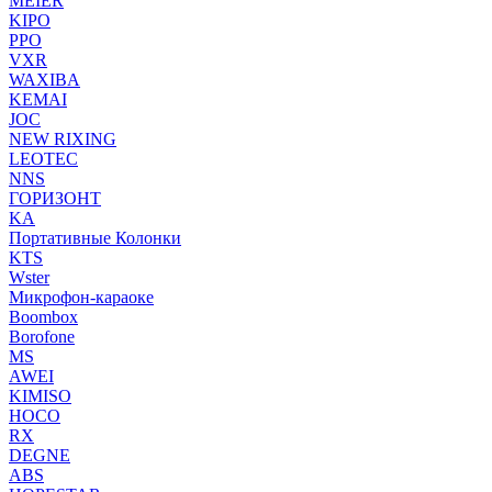
MEIER
KIPO
PPO
VXR
WAXIBA
KEMAI
JOC
NEW RIXING
LEOTEC
NNS
ГОРИЗОНТ
KA
Портативные Колонки
KTS
Wster
Микрофон-караоке
Boombox
Borofone
MS
AWEI
KIMISO
HOCO
RX
DEGNE
ABS