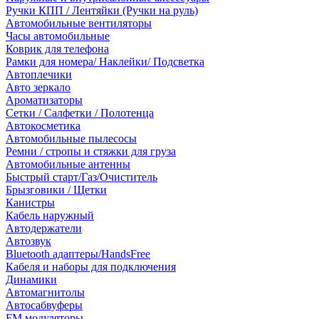
Ручки КПП / Лентяйки (Ручки на руль)
Автомобильные вентиляторы
Часы автомобильные
Коврик для телефона
Рамки для номера/ Наклейки/ Подсветка
Автоплечики
Авто зеркало
Ароматизаторы
Сетки / Салфетки / Полотенца
Автокосметика
Автомобильные пылесосы
Ремни / стропы и стяжки для груза
Автомобильные антенны
Быстрый старт/Газ/Очиститель
Брызговики / Щетки
Канистры
Кабель наружный
Автодержатели
Автозвук
Bluetooth адаптеры/HandsFree
Кабеля и наборы для подключения
Динамики
Автомагнитолы
Автосабвуферы
FM модуляторы