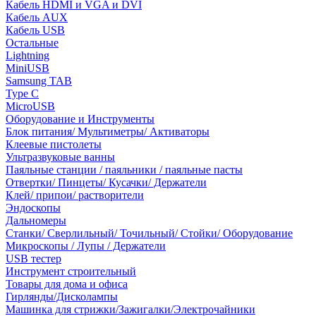
Кабель HDMI и VGA и DVI
Кабель AUX
Кабель USB
Остальные
Lightning
MiniUSB
Samsung TAB
Type C
MicroUSB
Оборудование и Инструменты
Блок питания/ Мультиметры/ Активаторы
Клеевые пистолеты
Ультразвуковые ванны
Паяльные станции / паяльники / паяльные пасты
Отвертки/ Пинцеты/ Кусачки/ Держатели
Клей/ припои/ растворители
Эндоскопы
Дальномеры
Станки/ Сверлильный/ Точильный/ Стойки/ Оборудование
Микроскопы / Лупы / Держатели
USB тестер
Инструмент строительный
Товары для дома и офиса
Гирлянды/Дисколампы
Машинка для стрижки/Зажигалки/Электрочайники