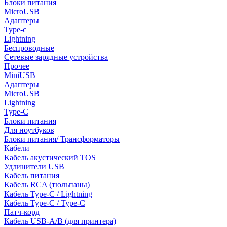
Блоки питания
MicroUSB
Адаптеры
Type-c
Lightning
Беспроводные
Сетевые зарядные устройства
Прочее
MiniUSB
Адаптеры
MicroUSB
Lightning
Type-C
Блоки питания
Для ноутбуков
Блоки питания/ Трансформаторы
Кабели
Кабель акустический TOS
Удлинители USB
Кабель питания
Кабель RCA (тюльпаны)
Кабель Type-C / Lightning
Кабель Type-C / Type-C
Патч-корд
Кабель USB-A/B (для принтера)