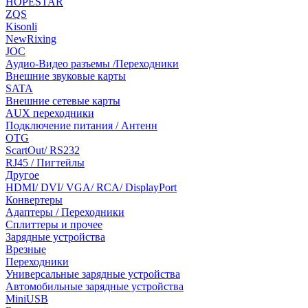
HOPESTAR
ZQS
Kisonli
NewRixing
JOC
Аудио-Видео разъемы /Переходники
Внешние звуковые карты
SATA
Внешние сетевые карты
AUX переходники
Подключение питания / Антенн
OTG
ScartOut/ RS232
RJ45 / Пигтейлы
Другое
HDMI/ DVI/ VGA/ RCA/ DisplayPort
Конвертеры
Адаптеры / Переходники
Сплиттеры и прочее
Зарядные устройства
Врезные
Переходники
Универсальные зарядные устройства
Автомобильные зарядные устройства
MiniUSB