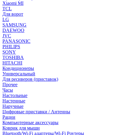
Xiaomi MI
TCL
Для ворот
LG
SAMSUNG
DAEWOO
JVC
PANASONIC
PHILIPS
SONY
TOSHIBA
HITACHI
Кондиционеры
Универсальный
Для ресиверов (приставок)
Прочее
Часы
Настольные
Настенные
Наручные
Цифровые приставки / Антенны
Рации
Компьютерные аксессуары
Коврик для мыши
Bluetooth/Wi-Fi адаптеры/Wi-Fi Роутеры