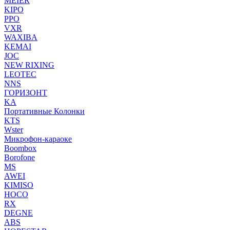
MEIER
KIPO
PPO
VXR
WAXIBA
KEMAI
JOC
NEW RIXING
LEOTEC
NNS
ГОРИЗОНТ
KA
Портативные Колонки
KTS
Wster
Микрофон-караоке
Boombox
Borofone
MS
AWEI
KIMISO
HOCO
RX
DEGNE
ABS