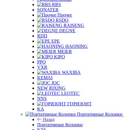
RRS
SONATER
Прочее
RSDO
RAISENG
DEGNE
RDD
EPE
HAONING
MEIER
KIPO
PPO
VXR
WAXIBA
KEMAI
JOC
NEW RIXING
LEOTEC
NNS
ГОРИЗОНТ
KA
Портативные Колонки
Назад
Портативные Колонки
KTS