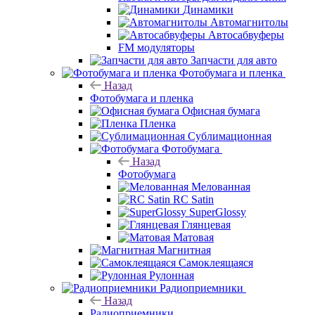
Динамики
Автомагнитолы
Автосабвуферы
FM модуляторы
Запчасти для авто
Фотобумага и пленка
Назад
Фотобумага и пленка
Офисная бумага
Пленка
Сублимационная
Фотобумага
Назад
Фотобумага
Мелованная
RC Satin
SuperGlossy
Глянцевая
Матовая
Магнитная
Самоклеящаяся
Рулонная
Радиоприемники
Назад
Радиоприемники