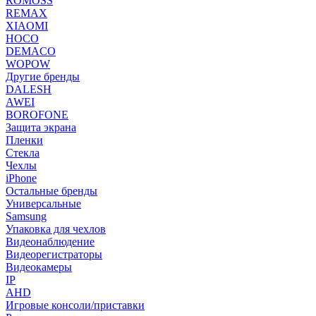
ROMOSS
REMAX
XIAOMI
HOCO
DEMACO
WOPOW
Другие бренды
DALESH
AWEI
BOROFONE
Защита экрана
Пленки
Стекла
Чехлы
iPhone
Остальные бренды
Универсальные
Samsung
Упаковка для чехлов
Видеонаблюдение
Видеорегистраторы
Видеокамеры
IP
AHD
Игровые консоли/приставки