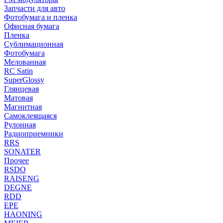
Запчасти для авто
Фотобумага и пленка
Офисная бумага
Пленка
Сублимационная
Фотобумага
Мелованная
RC Satin
SuperGlossy
Глянцевая
Матовая
Магнитная
Самоклеящаяся
Рулонная
Радиоприемники
RRS
SONATER
Прочее
RSDO
RAISENG
DEGNE
RDD
EPE
HAONING