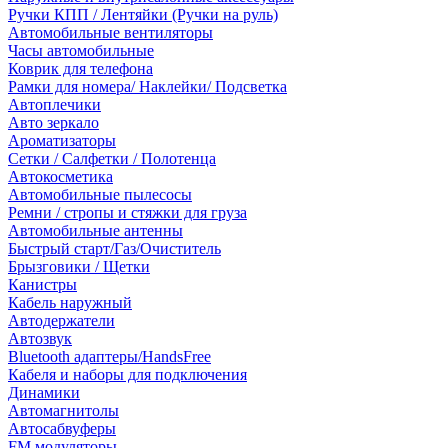
Ручки КПП / Лентяйки (Ручки на руль)
Автомобильные вентиляторы
Часы автомобильные
Коврик для телефона
Рамки для номера/ Наклейки/ Подсветка
Автоплечики
Авто зеркало
Ароматизаторы
Сетки / Салфетки / Полотенца
Автокосметика
Автомобильные пылесосы
Ремни / стропы и стяжки для груза
Автомобильные антенны
Быстрый старт/Газ/Очиститель
Брызговики / Щетки
Канистры
Кабель наружный
Автодержатели
Автозвук
Bluetooth адаптеры/HandsFree
Кабеля и наборы для подключения
Динамики
Автомагнитолы
Автосабвуферы
FM модуляторы