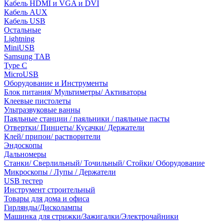
Кабель HDMI и VGA и DVI
Кабель AUX
Кабель USB
Остальные
Lightning
MiniUSB
Samsung TAB
Type C
MicroUSB
Оборудование и Инструменты
Блок питания/ Мультиметры/ Активаторы
Клеевые пистолеты
Ультразвуковые ванны
Паяльные станции / паяльники / паяльные пасты
Отвертки/ Пинцеты/ Кусачки/ Держатели
Клей/ припои/ растворители
Эндоскопы
Дальномеры
Станки/ Сверлильный/ Точильный/ Стойки/ Оборудование
Микроскопы / Лупы / Держатели
USB тестер
Инструмент строительный
Товары для дома и офиса
Гирлянды/Дисколампы
Машинка для стрижки/Зажигалки/Электрочайники