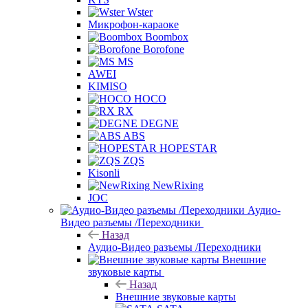
Wster
Микрофон-караоке
Boombox
Borofone
MS
AWEI
KIMISO
HOCO
RX
DEGNE
ABS
HOPESTAR
ZQS
Kisonli
NewRixing
JOC
Аудио-
Видео разъемы /Переходники
Назад
Аудио-Видео разъемы /Переходники
Внешние
звуковые карты
Назад
Внешние звуковые карты