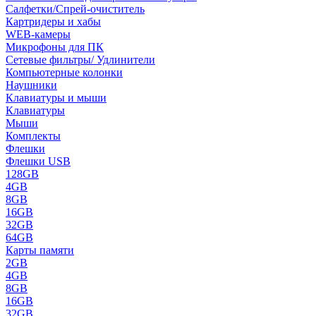
Салфетки/Спрей-очиститель
Картридеры и хабы
WEB-камеры
Микрофоны для ПК
Сетевые фильтры/ Удлинители
Компьютерные колонки
Наушники
Клавиатуры и мыши
Клавиатуры
Мыши
Комплекты
Флешки
Флешки USB
128GB
4GB
8GB
16GB
32GB
64GB
Карты памяти
2GB
4GB
8GB
16GB
32GB