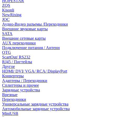
HOPESTAR
ZQS
Kisonli
NewRixing
JOC
Аудио-Видео разъемы /Переходники
Внешние звуковые карты
SATA
Внешние сетевые карты
AUX переходники
Подключение питания / Антенн
OTG
ScartOut/ RS232
RJ45 / Пигтейлы
Другое
HDMI/ DVI/ VGA/ RCA/ DisplayPort
Конвертеры
Адаптеры / Переходники
Сплиттеры и прочее
Зарядные устройства
Врезные
Переходники
Универсальные зарядные устройства
Автомобильные зарядные устройства
MiniUSB