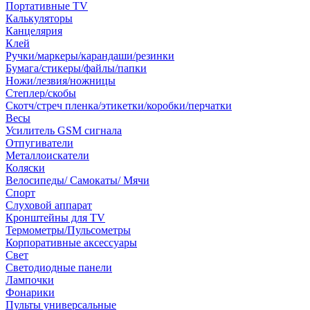
Портативные TV
Калькуляторы
Канцелярия
Клей
Ручки/маркеры/карандаши/резинки
Бумага/стикеры/файлы/папки
Ножи/лезвия/ножницы
Степлер/скобы
Скотч/стреч пленка/этикетки/коробки/перчатки
Весы
Усилитель GSM сигнала
Отпугиватели
Металлоискатели
Коляски
Велосипеды/ Самокаты/ Мячи
Спорт
Слуховой аппарат
Кронштейны для TV
Термометры/Пульсометры
Корпоративные аксессуары
Свет
Светодиодные панели
Лампочки
Фонарики
Пульты универсальные