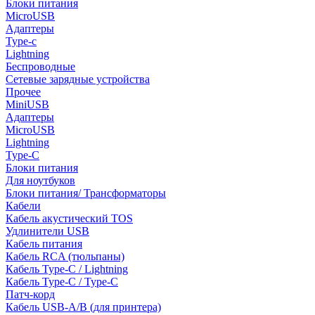
Блоки питания
MicroUSB
Адаптеры
Type-c
Lightning
Беспроводные
Сетевые зарядные устройства
Прочее
MiniUSB
Адаптеры
MicroUSB
Lightning
Type-C
Блоки питания
Для ноутбуков
Блоки питания/ Трансформаторы
Кабели
Кабель акустический TOS
Удлинители USB
Кабель питания
Кабель RCA (тюльпаны)
Кабель Type-C / Lightning
Кабель Type-C / Type-C
Патч-корд
Кабель USB-A/B (для принтера)