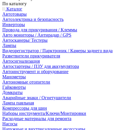
По каталогу
Каталог
Автотовары
Автоэлектрика и безопасность
Инверторы
Провода для прикуривания / Клеммы
Авто мониторы / Антирадар / GPS
Автосканеры/ Тестеры
Лампы
Видеорегистратор / Парктроник / Камеры заднего вида
Разветвители прикуривателя
Автосигнализация
Автостартеры / ПЗУ для аккумулятора
Автоинструмент и оборудование
Манометры
Автономные отопители
Гайковерты
Домкраты
Аварийные знаки / Огнетушители
Лампа паяльная
Компрессоры для шин
Наборы инструмента/Ключи/Монтировки
Расходные материалы для ремонта
Насосы
Наружные и внутрисалонные аксессуары