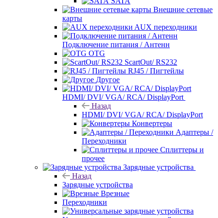
SATA
Внешние сетевые
карты
AUX переходники
Подключение питания / Антенн
OTG
ScartOut/ RS232
RJ45 / Пигтейлы
Другое
HDMI/ DVI/ VGA/ RCA/ DisplayPort
Назад
HDMI/ DVI/ VGA/ RCA/ DisplayPort
Конвертеры
Адаптеры /
Переходники
Сплиттеры и
прочее
Зарядные устройства
Назад
Зарядные устройства
Врезные
Переходники