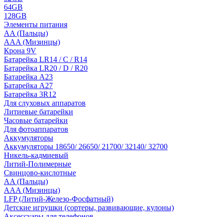
64GB
128GB
Элементы питания
AA (Пальцы)
AAA (Мизинцы)
Крона 9V
Батарейка LR14 / C / R14
Батарейка LR20 / D / R20
Батарейка A23
Батарейка A27
Батарейка 3R12
Для слуховых аппаратов
Литиевые батарейки
Часовые батарейки
Для фотоаппаратов
Аккумуляторы
Аккумуляторы 18650/ 26650/ 21700/ 32140/ 32700
Никель-кадмиевый
Литий-Полимерные
Свинцово-кислотные
AA (Пальцы)
AAA (Мизинцы)
LFP (Литий-Железо-Фосфатный)
Детские игрушки (сортеры, развивающие, кулоны)
Аксессуары для телефонов