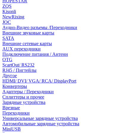
HOPESTAR
ZQS
Kisonli
NewRixing
JOC
Аудио-Видео разъемы /Переходники
Внешние звуковые карты
SATA
Внешние сетевые карты
AUX переходники
Подключение питания / Антенн
OTG
ScartOut/ RS232
RJ45 / Пигтейлы
Другое
HDMI/ DVI/ VGA/ RCA/ DisplayPort
Конвертеры
Адаптеры / Переходники
Сплиттеры и прочее
Зарядные устройства
Врезные
Переходники
Универсальные зарядные устройства
Автомобильные зарядные устройства
MiniUSB