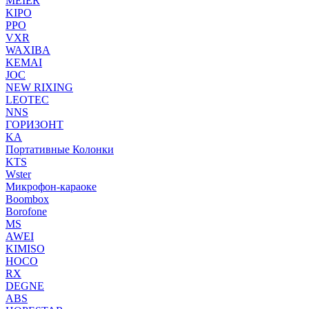
MEIER
KIPO
PPO
VXR
WAXIBA
KEMAI
JOC
NEW RIXING
LEOTEC
NNS
ГОРИЗОНТ
KA
Портативные Колонки
KTS
Wster
Микрофон-караоке
Boombox
Borofone
MS
AWEI
KIMISO
HOCO
RX
DEGNE
ABS