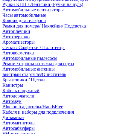
Ручки КПП / Лентяйки (Ручки на руль)
Автомобильные вентиляторы
Часы автомобильные
Коврик для телефона
Рамки для номера/ Наклейки/ Подсветка
Автоплечики
Авто зеркало
Ароматизаторы
Сетки / Салфетки / Полотенца
Автокосметика
Автомобильные пылесосы
Ремни / стропы и стяжки для груза
Автомобильные антенны
Быстрый старт/Газ/Очиститель
Брызговики / Щетки
Канистры
Кабель наружный
Автодержатели
Автозвук
Bluetooth адаптеры/HandsFree
Кабеля и наборы для подключения
Динамики
Автомагнитолы
Автосабвуферы
FM модуляторы