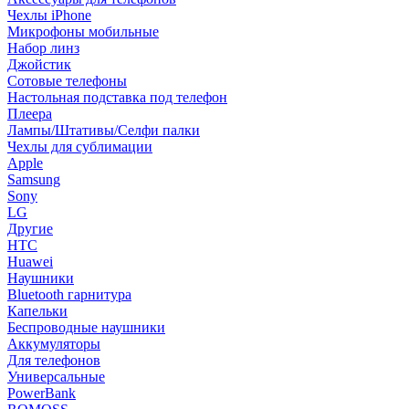
Чехлы iPhone
Микрофоны мобильные
Набор линз
Джойстик
Сотовые телефоны
Настольная подставка под телефон
Плеера
Лампы/Штативы/Селфи палки
Чехлы для сублимации
Apple
Samsung
Sony
LG
Другие
HTC
Huawei
Наушники
Bluetooth гарнитура
Капельки
Беспроводные наушники
Аккумуляторы
Для телефонов
Универсальные
PowerBank