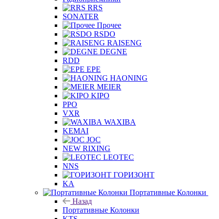
RRS
SONATER
Прочее
RSDO
RAISENG
DEGNE
RDD
EPE
HAONING
MEIER
KIPO
PPO
VXR
WAXIBA
KEMAI
JOC
NEW RIXING
LEOTEC
NNS
ГОРИЗОНТ
KA
Портативные Колонки
Назад
Портативные Колонки
KTS