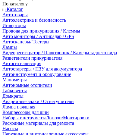
По каталогу
Каталог
Автотовары
Автоэлектрика и безопасность
Инверторы
Провода для прикуривания / Клеммы
Авто мониторы / Антирадар / GPS
Автосканеры/ Тестеры
Лампы
Видеорегистратор / Парктроник / Камеры заднего вида
Разветвители прикуривателя
Автосигнализация
Автостартеры / ПЗУ для аккумулятора
Автоинструмент и оборудование
Манометры
Автономные отопители
Гайковерты
Домкраты
Аварийные знаки / Огнетушители
Лампа паяльная
Компрессоры для шин
Наборы инструмента/Ключи/Монтировки
Расходные материалы для ремонта
Насосы
Наружные и внутрисалонные аксессуары