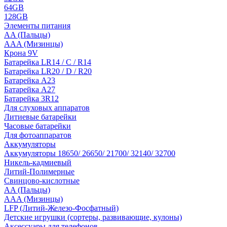
64GB
128GB
Элементы питания
AA (Пальцы)
AAA (Мизинцы)
Крона 9V
Батарейка LR14 / C / R14
Батарейка LR20 / D / R20
Батарейка A23
Батарейка A27
Батарейка 3R12
Для слуховых аппаратов
Литиевые батарейки
Часовые батарейки
Для фотоаппаратов
Аккумуляторы
Аккумуляторы 18650/ 26650/ 21700/ 32140/ 32700
Никель-кадмиевый
Литий-Полимерные
Свинцово-кислотные
AA (Пальцы)
AAA (Мизинцы)
LFP (Литий-Железо-Фосфатный)
Детские игрушки (сортеры, развивающие, кулоны)
Аксессуары для телефонов