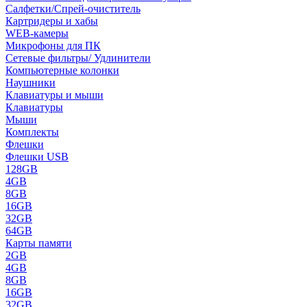
Салфетки/Спрей-очиститель
Картридеры и хабы
WEB-камеры
Микрофоны для ПК
Сетевые фильтры/ Удлинители
Компьютерные колонки
Наушники
Клавиатуры и мыши
Клавиатуры
Мыши
Комплекты
Флешки
Флешки USB
128GB
4GB
8GB
16GB
32GB
64GB
Карты памяти
2GB
4GB
8GB
16GB
32GB