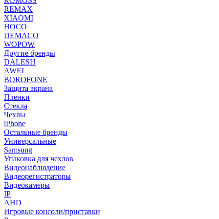
ROMOSS
REMAX
XIAOMI
HOCO
DEMACO
WOPOW
Другие бренды
DALESH
AWEI
BOROFONE
Защита экрана
Пленки
Стекла
Чехлы
iPhone
Остальные бренды
Универсальные
Samsung
Упаковка для чехлов
Видеонаблюдение
Видеорегистраторы
Видеокамеры
IP
AHD
Игровые консоли/приставки