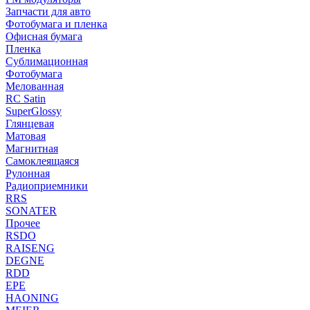
Запчасти для авто
Фотобумага и пленка
Офисная бумага
Пленка
Сублимационная
Фотобумага
Мелованная
RC Satin
SuperGlossy
Глянцевая
Матовая
Магнитная
Самоклеящаяся
Рулонная
Радиоприемники
RRS
SONATER
Прочее
RSDO
RAISENG
DEGNE
RDD
EPE
HAONING