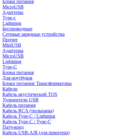
Блоки питания
MicroUSB
Адаптеры
Type-c
Lightning
Беспроводные
Сетевые зарядные устройства
Прочее
MiniUSB
Адаптеры
MicroUSB
Lightning
Type-C
Блоки питания
Для ноутбуков
Блоки питания/ Трансформаторы
Кабели
Кабель акустический TOS
Удлинители USB
Кабель питания
Кабель RCA (тюльпаны)
Кабель Type-C / Lightning
Кабель Type-C / Type-C
Патч-корд
Кабель USB-A/B (для принтера)