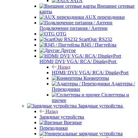
SATA
Внешние сетевые
карты
AUX переходники
Подключение питания / Антенн
OTG
ScartOut/ RS232
RJ45 / Пигтейлы
Другое
HDMI/ DVI/ VGA/ RCA/ DisplayPort
Назад
HDMI/ DVI/ VGA/ RCA/ DisplayPort
Конвертеры
Адаптеры /
Переходники
Сплиттеры и
прочее
Зарядные устройства
Назад
Зарядные устройства
Врезные
Переходники