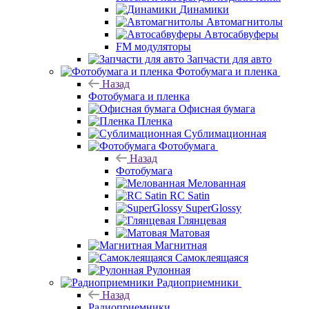
Динамики
Автомагнитолы
Автосабвуферы
FM модуляторы
Запчасти для авто
Фотобумага и пленка
Назад
Фотобумага и пленка
Офисная бумага
Пленка
Сублимационная
Фотобумага
Назад
Фотобумага
Мелованная
RC Satin
SuperGlossy
Глянцевая
Матовая
Магнитная
Самоклеящаяся
Рулонная
Радиоприемники
Назад
Радиоприемники