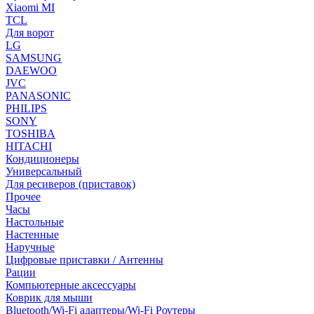
Xiaomi MI
TCL
Для ворот
LG
SAMSUNG
DAEWOO
JVC
PANASONIC
PHILIPS
SONY
TOSHIBA
HITACHI
Кондиционеры
Универсальный
Для ресиверов (приставок)
Прочее
Часы
Настольные
Настенные
Наручные
Цифровые приставки / Антенны
Рации
Компьютерные аксессуары
Коврик для мыши
Bluetooth/Wi-Fi адаптеры/Wi-Fi Роутеры