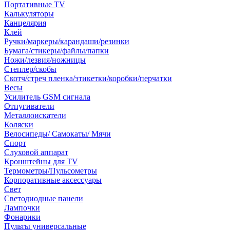
Портативные TV
Калькуляторы
Канцелярия
Клей
Ручки/маркеры/карандаши/резинки
Бумага/стикеры/файлы/папки
Ножи/лезвия/ножницы
Степлер/скобы
Скотч/стреч пленка/этикетки/коробки/перчатки
Весы
Усилитель GSM сигнала
Отпугиватели
Металлоискатели
Коляски
Велосипеды/ Самокаты/ Мячи
Спорт
Слуховой аппарат
Кронштейны для TV
Термометры/Пульсометры
Корпоративные аксессуары
Свет
Светодиодные панели
Лампочки
Фонарики
Пульты универсальные