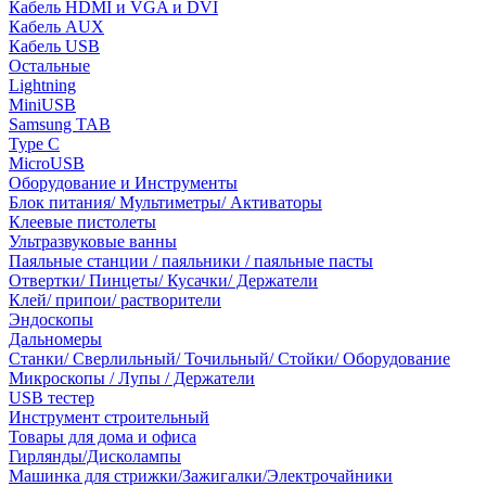
Кабель HDMI и VGA и DVI
Кабель AUX
Кабель USB
Остальные
Lightning
MiniUSB
Samsung TAB
Type C
MicroUSB
Оборудование и Инструменты
Блок питания/ Мультиметры/ Активаторы
Клеевые пистолеты
Ультразвуковые ванны
Паяльные станции / паяльники / паяльные пасты
Отвертки/ Пинцеты/ Кусачки/ Держатели
Клей/ припои/ растворители
Эндоскопы
Дальномеры
Станки/ Сверлильный/ Точильный/ Стойки/ Оборудование
Микроскопы / Лупы / Держатели
USB тестер
Инструмент строительный
Товары для дома и офиса
Гирлянды/Дисколампы
Машинка для стрижки/Зажигалки/Электрочайники