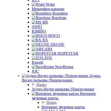
Wster
Микрофон-караоке
Boombox
Borofone
MS
AWEI
KIMISO
HOCO
RX
DEGNE
ABS
HOPESTAR
ZQS
Kisonli
NewRixing
JOC
Аудио-
Видео разъемы /Переходники
Назад
Аудио-Видео разъемы /Переходники
Внешние
звуковые карты
Назад
Внешние звуковые карты