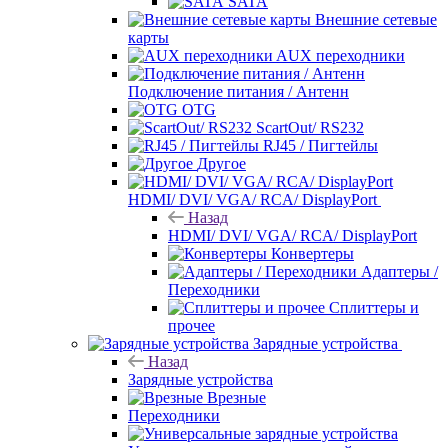
SATA
Внешние сетевые
карты
AUX переходники
Подключение питания / Антенн
OTG
ScartOut/ RS232
RJ45 / Пигтейлы
Другое
HDMI/ DVI/ VGA/ RCA/ DisplayPort
Назад
HDMI/ DVI/ VGA/ RCA/ DisplayPort
Конвертеры
Адаптеры /
Переходники
Сплиттеры и
прочее
Зарядные устройства
Назад
Зарядные устройства
Врезные
Переходники