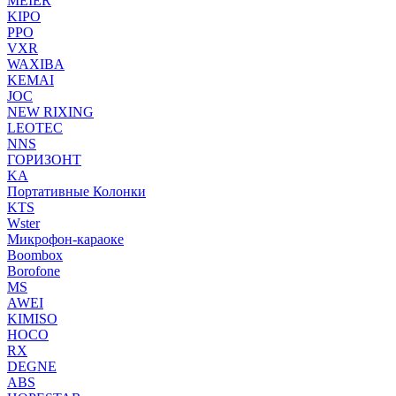
MEIER
KIPO
PPO
VXR
WAXIBA
KEMAI
JOC
NEW RIXING
LEOTEC
NNS
ГОРИЗОНТ
KA
Портативные Колонки
KTS
Wster
Микрофон-караоке
Boombox
Borofone
MS
AWEI
KIMISO
HOCO
RX
DEGNE
ABS