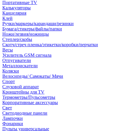
Портативные TV
Калькуляторы
Канцелярия
Клей
Ручки/маркеры/карандаши/резинки
Бумага/стикеры/файлы/папки
Ножи/лезвия/ножницы
Степлер/скобы
Скотч/стреч пленка/этикетки/коробки/перчатки
Весы
Усилитель GSM сигнала
Отпугиватели
Металлоискатели
Коляски
Велосипеды/ Самокаты/ Мячи
Спорт
Слуховой аппарат
Кронштейны для TV
Термометры/Пульсометры
Корпоративные аксессуары
Свет
Светодиодные панели
Лампочки
Фонарики
Пульты универсальные