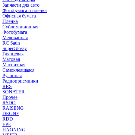
Запчасти для авто
Фотобумага и пленка
Офисная бумага
Пленка
Сублимационная
Фотобумага
Мелованная
RC Satin
SuperGlossy
Глянцевая
Матовая
Магнитная
Самоклеящаяся
Рулонная
Радиоприемники
RRS
SONATER
Прочее
RSDO
RAISENG
DEGNE
RDD
EPE
HAONING