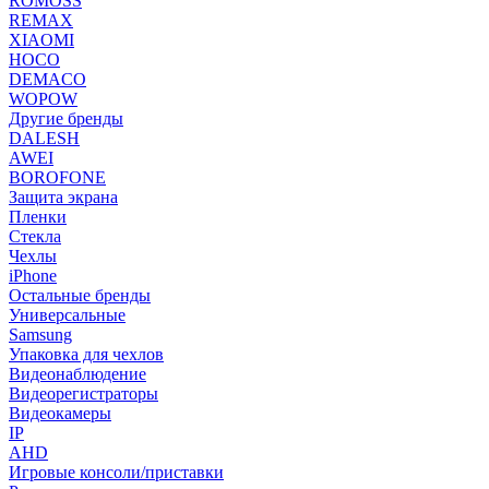
ROMOSS
REMAX
XIAOMI
HOCO
DEMACO
WOPOW
Другие бренды
DALESH
AWEI
BOROFONE
Защита экрана
Пленки
Стекла
Чехлы
iPhone
Остальные бренды
Универсальные
Samsung
Упаковка для чехлов
Видеонаблюдение
Видеорегистраторы
Видеокамеры
IP
AHD
Игровые консоли/приставки