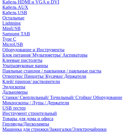
Кабель HDMI и VGA и DVI
Кабель AUX
Кабель USB
Остальные
Lightning
MiniUSB
Samsung TAB
Type C
MicroUSB
Оборудование и Инструменты
Блок питания/ Мультиметры/ Активаторы
Клеевые пистолеты
Ультразвуковые ванны
Паяльные станции / паяльники / паяльные пасты
Отвертки/ Пинцеты/ Кусачки/ Держатели
Клей/ припои/ растворители
Эндоскопы
Дальномеры
Станки/ Сверлильный/ Точильный/ Стойки/ Оборудование
Микроскопы / Лупы / Держатели
USB тестер
Инструмент строительный
Товары для дома и офиса
Гирлянды/Дисколампы
Машинка для стрижки/Зажигалки/Электрочайники