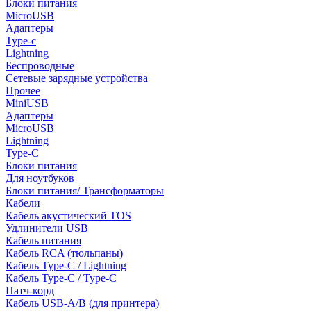
Блоки питания
MicroUSB
Адаптеры
Type-c
Lightning
Беспроводные
Сетевые зарядные устройства
Прочее
MiniUSB
Адаптеры
MicroUSB
Lightning
Type-C
Блоки питания
Для ноутбуков
Блоки питания/ Трансформаторы
Кабели
Кабель акустический TOS
Удлинители USB
Кабель питания
Кабель RCA (тюльпаны)
Кабель Type-C / Lightning
Кабель Type-C / Type-C
Патч-корд
Кабель USB-A/B (для принтера)