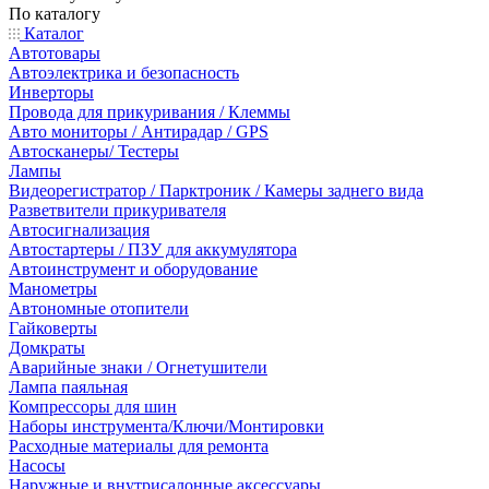
По каталогу
Каталог
Автотовары
Автоэлектрика и безопасность
Инверторы
Провода для прикуривания / Клеммы
Авто мониторы / Антирадар / GPS
Автосканеры/ Тестеры
Лампы
Видеорегистратор / Парктроник / Камеры заднего вида
Разветвители прикуривателя
Автосигнализация
Автостартеры / ПЗУ для аккумулятора
Автоинструмент и оборудование
Манометры
Автономные отопители
Гайковерты
Домкраты
Аварийные знаки / Огнетушители
Лампа паяльная
Компрессоры для шин
Наборы инструмента/Ключи/Монтировки
Расходные материалы для ремонта
Насосы
Наружные и внутрисалонные аксессуары