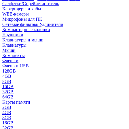
Салфетки/Спрей-очиститель
Картридеры и хабы
WEB-камеры
Микрофоны для ПК
Сетевые фильтры/ Удлинители
Компьютерные колонки
Наушники
Клавиатуры и мыши
Клавиатуры
Мыши
Комплекты
Флешки
Флешки USB
128GB
4GB
8GB
16GB
32GB
64GB
Карты памяти
2GB
4GB
8GB
16GB
32GB