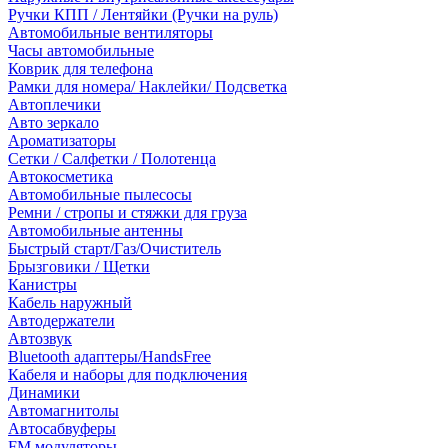
Ручки КПП / Лентяйки (Ручки на руль)
Автомобильные вентиляторы
Часы автомобильные
Коврик для телефона
Рамки для номера/ Наклейки/ Подсветка
Автоплечики
Авто зеркало
Ароматизаторы
Сетки / Салфетки / Полотенца
Автокосметика
Автомобильные пылесосы
Ремни / стропы и стяжки для груза
Автомобильные антенны
Быстрый старт/Газ/Очиститель
Брызговики / Щетки
Канистры
Кабель наружный
Автодержатели
Автозвук
Bluetooth адаптеры/HandsFree
Кабеля и наборы для подключения
Динамики
Автомагнитолы
Автосабвуферы
FM модуляторы