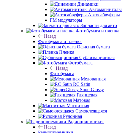
Динамики
Автомагнитолы
Автосабвуферы
FM модуляторы
Запчасти для авто
Фотобумага и пленка
Назад
Фотобумага и пленка
Офисная бумага
Пленка
Сублимационная
Фотобумага
Назад
Фотобумага
Мелованная
RC Satin
SuperGlossy
Глянцевая
Матовая
Магнитная
Самоклеящаяся
Рулонная
Радиоприемники
Назад
Радиоприемники