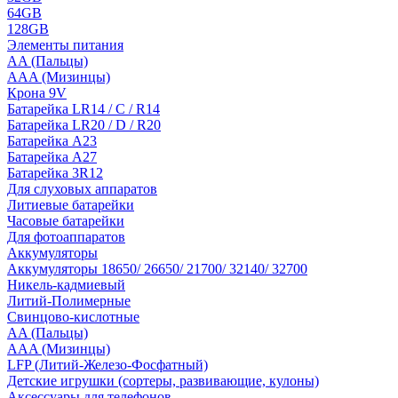
64GB
128GB
Элементы питания
AA (Пальцы)
AAA (Мизинцы)
Крона 9V
Батарейка LR14 / C / R14
Батарейка LR20 / D / R20
Батарейка A23
Батарейка A27
Батарейка 3R12
Для слуховых аппаратов
Литиевые батарейки
Часовые батарейки
Для фотоаппаратов
Аккумуляторы
Аккумуляторы 18650/ 26650/ 21700/ 32140/ 32700
Никель-кадмиевый
Литий-Полимерные
Свинцово-кислотные
AA (Пальцы)
AAA (Мизинцы)
LFP (Литий-Железо-Фосфатный)
Детские игрушки (сортеры, развивающие, кулоны)
Аксессуары для телефонов