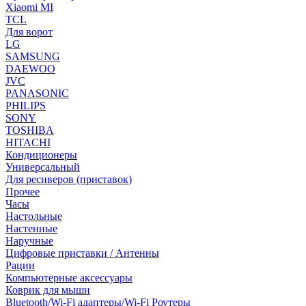
Xiaomi MI
TCL
Для ворот
LG
SAMSUNG
DAEWOO
JVC
PANASONIC
PHILIPS
SONY
TOSHIBA
HITACHI
Кондиционеры
Универсальный
Для ресиверов (приставок)
Прочее
Часы
Настольные
Настенные
Наручные
Цифровые приставки / Антенны
Рации
Компьютерные аксессуары
Коврик для мыши
Bluetooth/Wi-Fi адаптеры/Wi-Fi Роутеры