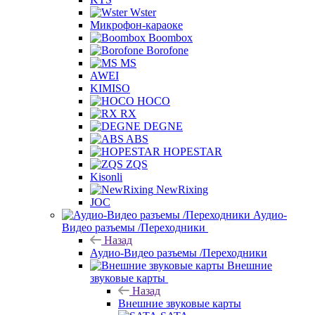
Wster
Микрофон-караоке
Boombox
Borofone
MS
AWEI
KIMISO
HOCO
RX
DEGNE
ABS
HOPESTAR
ZQS
Kisonli
NewRixing
JOC
Аудио-
Видео разъемы /Переходники
Назад
Аудио-Видео разъемы /Переходники
Внешние
звуковые карты
Назад
Внешние звуковые карты