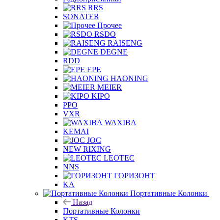
RRS
SONATER
Прочее
RSDO
RAISENG
DEGNE
RDD
EPE
HAONING
MEIER
KIPO
PPO
VXR
WAXIBA
KEMAI
JOC
NEW RIXING
LEOTEC
NNS
ГОРИЗОНТ
KA
Портативные Колонки
Назад
Портативные Колонки
KTS