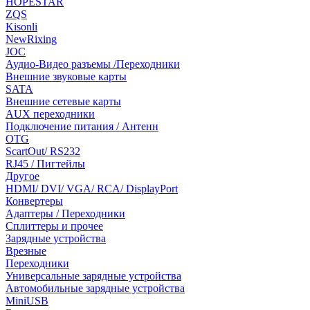
HOPESTAR
ZQS
Kisonli
NewRixing
JOC
Аудио-Видео разъемы /Переходники
Внешние звуковые карты
SATA
Внешние сетевые карты
AUX переходники
Подключение питания / Антенн
OTG
ScartOut/ RS232
RJ45 / Пигтейлы
Другое
HDMI/ DVI/ VGA/ RCA/ DisplayPort
Конвертеры
Адаптеры / Переходники
Сплиттеры и прочее
Зарядные устройства
Врезные
Переходники
Универсальные зарядные устройства
Автомобильные зарядные устройства
MiniUSB