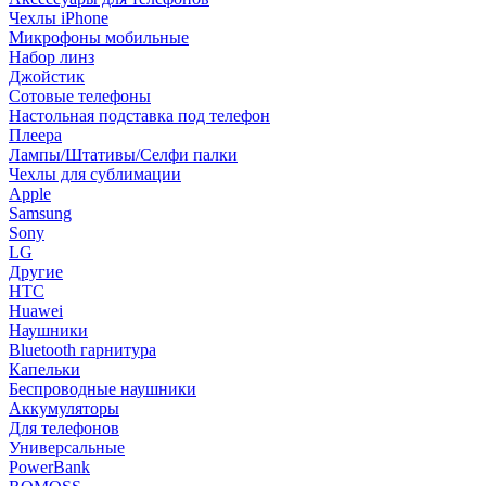
Чехлы iPhone
Микрофоны мобильные
Набор линз
Джойстик
Сотовые телефоны
Настольная подставка под телефон
Плеера
Лампы/Штативы/Селфи палки
Чехлы для сублимации
Apple
Samsung
Sony
LG
Другие
HTC
Huawei
Наушники
Bluetooth гарнитура
Капельки
Беспроводные наушники
Аккумуляторы
Для телефонов
Универсальные
PowerBank