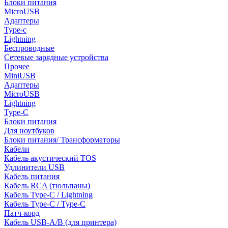
Блоки питания
MicroUSB
Адаптеры
Type-c
Lightning
Беспроводные
Сетевые зарядные устройства
Прочее
MiniUSB
Адаптеры
MicroUSB
Lightning
Type-C
Блоки питания
Для ноутбуков
Блоки питания/ Трансформаторы
Кабели
Кабель акустический TOS
Удлинители USB
Кабель питания
Кабель RCA (тюльпаны)
Кабель Type-C / Lightning
Кабель Type-C / Type-C
Патч-корд
Кабель USB-A/B (для принтера)