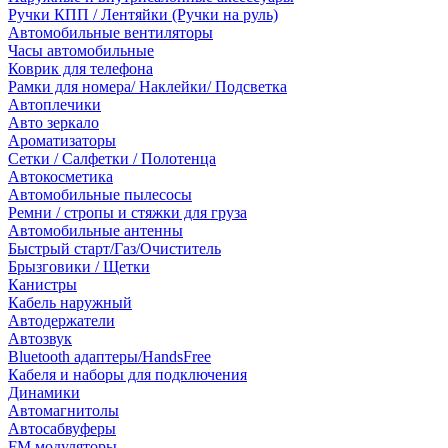
Ручки КПП / Лентяйки (Ручки на руль)
Автомобильные вентиляторы
Часы автомобильные
Коврик для телефона
Рамки для номера/ Наклейки/ Подсветка
Автоплечики
Авто зеркало
Ароматизаторы
Сетки / Салфетки / Полотенца
Автокосметика
Автомобильные пылесосы
Ремни / стропы и стяжки для груза
Автомобильные антенны
Быстрый старт/Газ/Очиститель
Брызговики / Щетки
Канистры
Кабель наружный
Автодержатели
Автозвук
Bluetooth адаптеры/HandsFree
Кабеля и наборы для подключения
Динамики
Автомагнитолы
Автосабвуферы
FM модуляторы