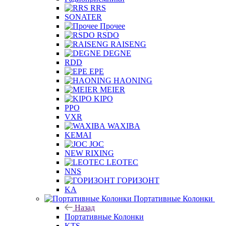
RRS
SONATER
Прочее
RSDO
RAISENG
DEGNE
RDD
EPE
HAONING
MEIER
KIPO
PPO
VXR
WAXIBA
KEMAI
JOC
NEW RIXING
LEOTEC
NNS
ГОРИЗОНТ
KA
Портативные Колонки
Назад
Портативные Колонки
KTS