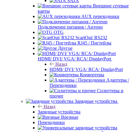
SATA
Внешние сетевые
карты
AUX переходники
Подключение питания / Антенн
OTG
ScartOut/ RS232
RJ45 / Пигтейлы
Другое
HDMI/ DVI/ VGA/ RCA/ DisplayPort
Назад
HDMI/ DVI/ VGA/ RCA/ DisplayPort
Конвертеры
Адаптеры /
Переходники
Сплиттеры и
прочее
Зарядные устройства
Назад
Зарядные устройства
Врезные
Переходники