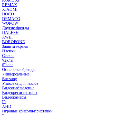
ROMOSS
REMAX
XIAOMI
HOCO
DEMACO
WOPOW
Другие бренды
DALESH
AWEI
BOROFONE
Защита экрана
Пленки
Стекла
Чехлы
iPhone
Остальные бренды
Универсальные
Samsung
Упаковка для чехлов
Видеонаблюдение
Видеорегистраторы
Видеокамеры
IP
AHD
Игровые консоли/приставки