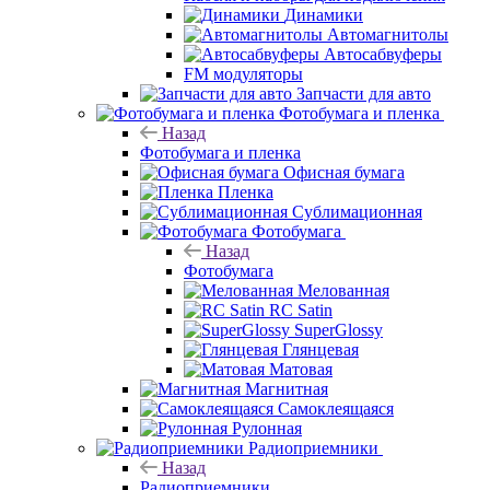
Динамики
Автомагнитолы
Автосабвуферы
FM модуляторы
Запчасти для авто
Фотобумага и пленка
Назад
Фотобумага и пленка
Офисная бумага
Пленка
Сублимационная
Фотобумага
Назад
Фотобумага
Мелованная
RC Satin
SuperGlossy
Глянцевая
Матовая
Магнитная
Самоклеящаяся
Рулонная
Радиоприемники
Назад
Радиоприемники