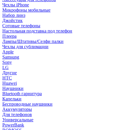
Чехлы iPhone
Микрофоны мобильные
Набор линз
Джойстик
Сотовые телефоны
Настольная подставка под телефон
Плеера
Лампы/Штативы/Селфи палки
Чехлы для сублимации
Apple
Samsung
Sony
LG
Другие
HTC
Huawei
Наушники
Bluetooth гарнитура
Капельки
Беспроводные наушники
Аккумуляторы
Для телефонов
Универсальные
PowerBank