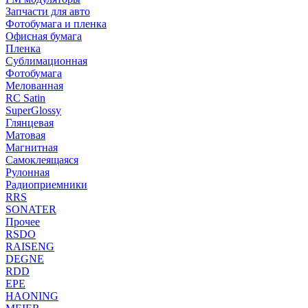
Запчасти для авто
Фотобумага и пленка
Офисная бумага
Пленка
Сублимационная
Фотобумага
Мелованная
RC Satin
SuperGlossy
Глянцевая
Матовая
Магнитная
Самоклеящаяся
Рулонная
Радиоприемники
RRS
SONATER
Прочее
RSDO
RAISENG
DEGNE
RDD
EPE
HAONING