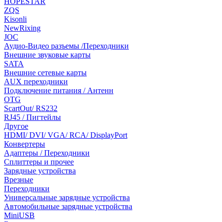
HOPESTAR
ZQS
Kisonli
NewRixing
JOC
Аудио-Видео разъемы /Переходники
Внешние звуковые карты
SATA
Внешние сетевые карты
AUX переходники
Подключение питания / Антенн
OTG
ScartOut/ RS232
RJ45 / Пигтейлы
Другое
HDMI/ DVI/ VGA/ RCA/ DisplayPort
Конвертеры
Адаптеры / Переходники
Сплиттеры и прочее
Зарядные устройства
Врезные
Переходники
Универсальные зарядные устройства
Автомобильные зарядные устройства
MiniUSB