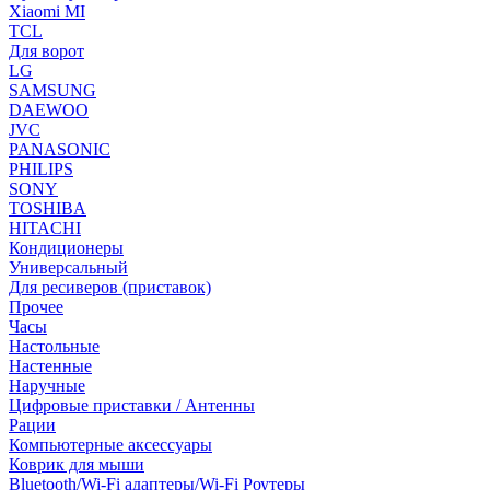
Xiaomi MI
TCL
Для ворот
LG
SAMSUNG
DAEWOO
JVC
PANASONIC
PHILIPS
SONY
TOSHIBA
HITACHI
Кондиционеры
Универсальный
Для ресиверов (приставок)
Прочее
Часы
Настольные
Настенные
Наручные
Цифровые приставки / Антенны
Рации
Компьютерные аксессуары
Коврик для мыши
Bluetooth/Wi-Fi адаптеры/Wi-Fi Роутеры