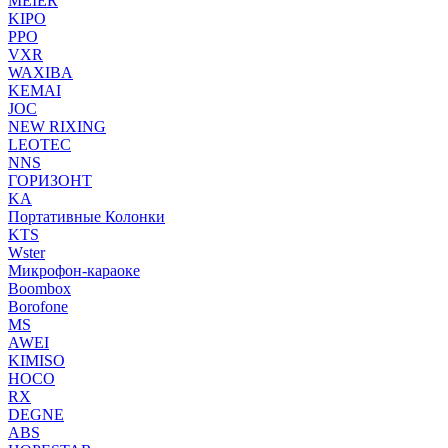
MEIER
KIPO
PPO
VXR
WAXIBA
KEMAI
JOC
NEW RIXING
LEOTEC
NNS
ГОРИЗОНТ
KA
Портативные Колонки
KTS
Wster
Микрофон-караоке
Boombox
Borofone
MS
AWEI
KIMISO
HOCO
RX
DEGNE
ABS