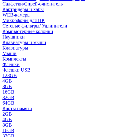
Салфетки/Спрей-очиститель
Картридеры и хабы
WEB-камеры
Микрофоны для ПК
Сетевые фильтры/ Удлинители
Компьютерные колонки
Наушники
Клавиатуры и мыши
Клавиатуры
Мыши
Комплекты
Флешки
Флешки USB
128GB
4GB
8GB
16GB
32GB
64GB
Карты памяти
2GB
4GB
8GB
16GB
32GB