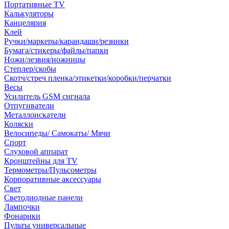
Портативные TV
Калькуляторы
Канцелярия
Клей
Ручки/маркеры/карандаши/резинки
Бумага/стикеры/файлы/папки
Ножи/лезвия/ножницы
Степлер/скобы
Скотч/стреч пленка/этикетки/коробки/перчатки
Весы
Усилитель GSM сигнала
Отпугиватели
Металлоискатели
Коляски
Велосипеды/ Самокаты/ Мячи
Спорт
Слуховой аппарат
Кронштейны для TV
Термометры/Пульсометры
Корпоративные аксессуары
Свет
Светодиодные панели
Лампочки
Фонарики
Пульты универсальные