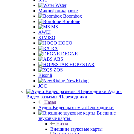
Wster
Микрофон-караоке
Boombox
Borofone
MS
AWEI
KIMISO
HOCO
RX
DEGNE
ABS
HOPESTAR
ZQS
Kisonli
NewRixing
JOC
Аудио-
Видео разъемы /Переходники
Назад
Аудио-Видео разъемы /Переходники
Внешние
звуковые карты
Назад
Внешние звуковые карты