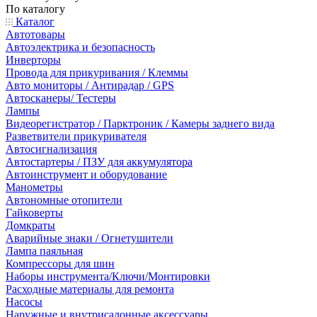
По каталогу
Каталог
Автотовары
Автоэлектрика и безопасность
Инверторы
Провода для прикуривания / Клеммы
Авто мониторы / Антирадар / GPS
Автосканеры/ Тестеры
Лампы
Видеорегистратор / Парктроник / Камеры заднего вида
Разветвители прикуривателя
Автосигнализация
Автостартеры / ПЗУ для аккумулятора
Автоинструмент и оборудование
Манометры
Автономные отопители
Гайковерты
Домкраты
Аварийные знаки / Огнетушители
Лампа паяльная
Компрессоры для шин
Наборы инструмента/Ключи/Монтировки
Расходные материалы для ремонта
Насосы
Наружные и внутрисалонные аксессуары