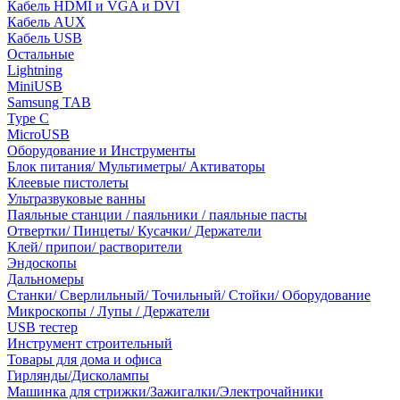
Кабель HDMI и VGA и DVI
Кабель AUX
Кабель USB
Остальные
Lightning
MiniUSB
Samsung TAB
Type C
MicroUSB
Оборудование и Инструменты
Блок питания/ Мультиметры/ Активаторы
Клеевые пистолеты
Ультразвуковые ванны
Паяльные станции / паяльники / паяльные пасты
Отвертки/ Пинцеты/ Кусачки/ Держатели
Клей/ припои/ растворители
Эндоскопы
Дальномеры
Станки/ Сверлильный/ Точильный/ Стойки/ Оборудование
Микроскопы / Лупы / Держатели
USB тестер
Инструмент строительный
Товары для дома и офиса
Гирлянды/Дисколампы
Машинка для стрижки/Зажигалки/Электрочайники