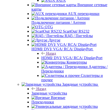
SATA
Внешние сетевые
карты
AUX переходники
Подключение питания / Антенн
OTG
ScartOut/ RS232
RJ45 / Пигтейлы
Другое
HDMI/ DVI/ VGA/ RCA/ DisplayPort
Назад
HDMI/ DVI/ VGA/ RCA/ DisplayPort
Конвертеры
Адаптеры /
Переходники
Сплиттеры и
прочее
Зарядные устройства
Назад
Зарядные устройства
Врезные
Переходники