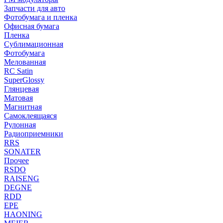
Запчасти для авто
Фотобумага и пленка
Офисная бумага
Пленка
Сублимационная
Фотобумага
Мелованная
RC Satin
SuperGlossy
Глянцевая
Матовая
Магнитная
Самоклеящаяся
Рулонная
Радиоприемники
RRS
SONATER
Прочее
RSDO
RAISENG
DEGNE
RDD
EPE
HAONING