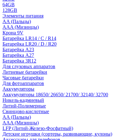
64GB
128GB
Элементы питания
AA (Пальцы)
AAA (Мизинцы)
Крона 9V
Батарейка LR14 / C / R14
Батарейка LR20 / D / R20
Батарейка A23
Батарейка A27
Батарейка 3R12
Для слуховых аппаратов
Литиевые батарейки
Часовые батарейки
Для фотоаппаратов
Аккумуляторы
Аккумуляторы 18650/ 26650/ 21700/ 32140/ 32700
Никель-кадмиевый
Литий-Полимерные
Свинцово-кислотные
AA (Пальцы)
AAA (Мизинцы)
LFP (Литий-Железо-Фосфатный)
Детские игрушки (сортеры, развивающие, кулоны)
Аксессуары для телефонов