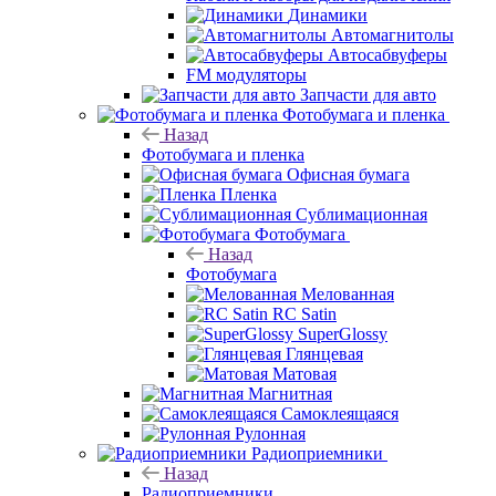
Динамики
Автомагнитолы
Автосабвуферы
FM модуляторы
Запчасти для авто
Фотобумага и пленка
Назад
Фотобумага и пленка
Офисная бумага
Пленка
Сублимационная
Фотобумага
Назад
Фотобумага
Мелованная
RC Satin
SuperGlossy
Глянцевая
Матовая
Магнитная
Самоклеящаяся
Рулонная
Радиоприемники
Назад
Радиоприемники