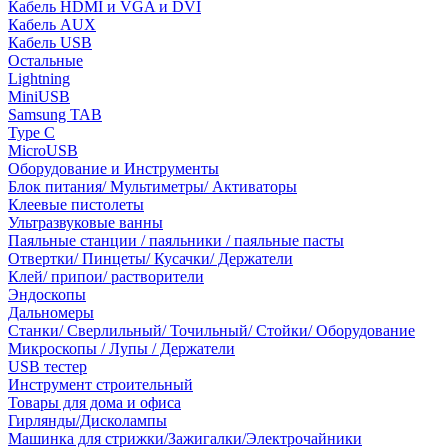
Кабель HDMI и VGA и DVI
Кабель AUX
Кабель USB
Остальные
Lightning
MiniUSB
Samsung TAB
Type C
MicroUSB
Оборудование и Инструменты
Блок питания/ Мультиметры/ Активаторы
Клеевые пистолеты
Ультразвуковые ванны
Паяльные станции / паяльники / паяльные пасты
Отвертки/ Пинцеты/ Кусачки/ Держатели
Клей/ припои/ растворители
Эндоскопы
Дальномеры
Станки/ Сверлильный/ Точильный/ Стойки/ Оборудование
Микроскопы / Лупы / Держатели
USB тестер
Инструмент строительный
Товары для дома и офиса
Гирлянды/Дисколампы
Машинка для стрижки/Зажигалки/Электрочайники