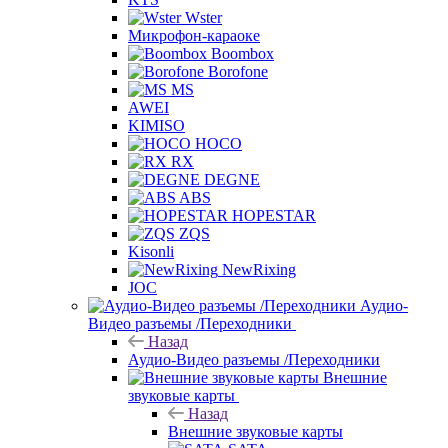
Wster
Микрофон-караоке
Boombox
Borofone
MS
AWEI
KIMISO
HOCO
RX
DEGNE
ABS
HOPESTAR
ZQS
Kisonli
NewRixing
JOC
Аудио-
Видео разъемы /Переходники
Назад
Аудио-Видео разъемы /Переходники
Внешние
звуковые карты
Назад
Внешние звуковые карты