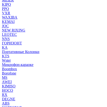
MEIER
KIPO
PPO
VXR
WAXIBA
KEMAI
JOC
NEW RIXING
LEOTEC
NNS
ГОРИЗОНТ
KA
Портативные Колонки
KTS
Wster
Микрофон-караоке
Boombox
Borofone
MS
AWEI
KIMISO
HOCO
RX
DEGNE
ABS