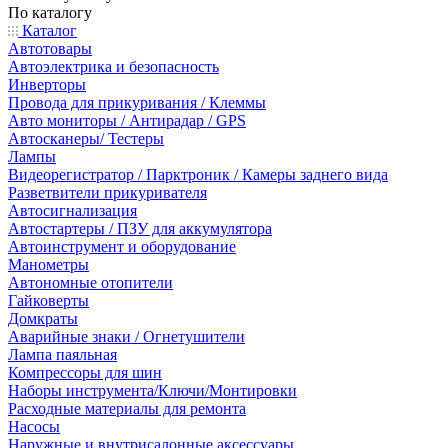
По каталогу
Каталог
Автотовары
Автоэлектрика и безопасность
Инверторы
Провода для прикуривания / Клеммы
Авто мониторы / Антирадар / GPS
Автосканеры/ Тестеры
Лампы
Видеорегистратор / Парктроник / Камеры заднего вида
Разветвители прикуривателя
Автосигнализация
Автостартеры / ПЗУ для аккумулятора
Автоинструмент и оборудование
Манометры
Автономные отопители
Гайковерты
Домкраты
Аварийные знаки / Огнетушители
Лампа паяльная
Компрессоры для шин
Наборы инструмента/Ключи/Монтировки
Расходные материалы для ремонта
Насосы
Наружные и внутрисалонные аксессуары