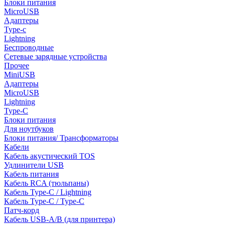
Блоки питания
MicroUSB
Адаптеры
Type-c
Lightning
Беспроводные
Сетевые зарядные устройства
Прочее
MiniUSB
Адаптеры
MicroUSB
Lightning
Type-C
Блоки питания
Для ноутбуков
Блоки питания/ Трансформаторы
Кабели
Кабель акустический TOS
Удлинители USB
Кабель питания
Кабель RCA (тюльпаны)
Кабель Type-C / Lightning
Кабель Type-C / Type-C
Патч-корд
Кабель USB-A/B (для принтера)