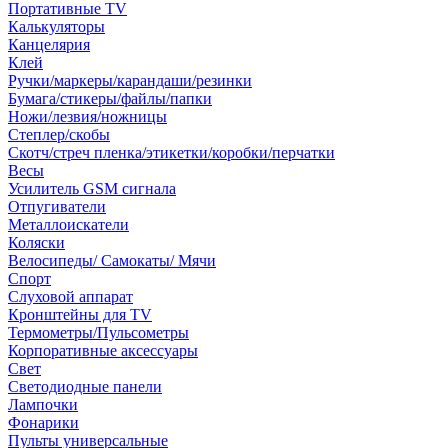
Портативные TV
Калькуляторы
Канцелярия
Клей
Ручки/маркеры/карандаши/резинки
Бумага/стикеры/файлы/папки
Ножи/лезвия/ножницы
Степлер/скобы
Скотч/стреч пленка/этикетки/коробки/перчатки
Весы
Усилитель GSM сигнала
Отпугиватели
Металлоискатели
Коляски
Велосипеды/ Самокаты/ Мячи
Спорт
Слуховой аппарат
Кронштейны для TV
Термометры/Пульсометры
Корпоративные аксессуары
Свет
Светодиодные панели
Лампочки
Фонарики
Пульты универсальные