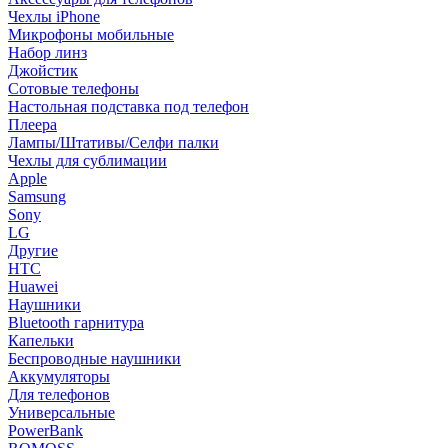
Чехлы iPhone
Микрофоны мобильные
Набор линз
Джойстик
Сотовые телефоны
Настольная подставка под телефон
Плеера
Лампы/Штативы/Селфи палки
Чехлы для сублимации
Apple
Samsung
Sony
LG
Другие
HTC
Huawei
Наушники
Bluetooth гарнитура
Капельки
Беспроводные наушники
Аккумуляторы
Для телефонов
Универсальные
PowerBank