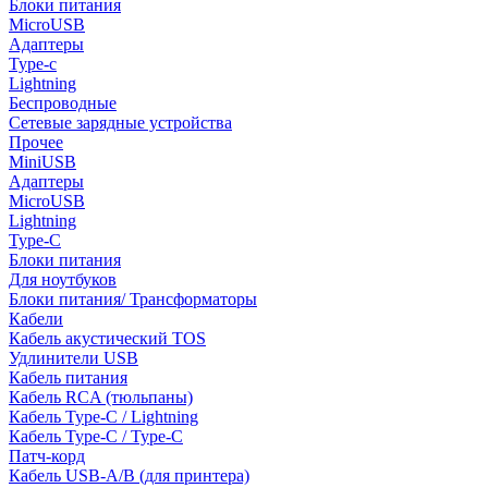
Блоки питания
MicroUSB
Адаптеры
Type-c
Lightning
Беспроводные
Сетевые зарядные устройства
Прочее
MiniUSB
Адаптеры
MicroUSB
Lightning
Type-C
Блоки питания
Для ноутбуков
Блоки питания/ Трансформаторы
Кабели
Кабель акустический TOS
Удлинители USB
Кабель питания
Кабель RCA (тюльпаны)
Кабель Type-C / Lightning
Кабель Type-C / Type-C
Патч-корд
Кабель USB-A/B (для принтера)