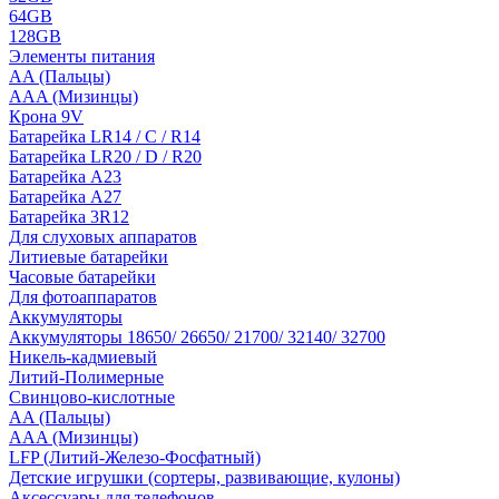
64GB
128GB
Элементы питания
AA (Пальцы)
AAA (Мизинцы)
Крона 9V
Батарейка LR14 / C / R14
Батарейка LR20 / D / R20
Батарейка A23
Батарейка A27
Батарейка 3R12
Для слуховых аппаратов
Литиевые батарейки
Часовые батарейки
Для фотоаппаратов
Аккумуляторы
Аккумуляторы 18650/ 26650/ 21700/ 32140/ 32700
Никель-кадмиевый
Литий-Полимерные
Свинцово-кислотные
AA (Пальцы)
AAA (Мизинцы)
LFP (Литий-Железо-Фосфатный)
Детские игрушки (сортеры, развивающие, кулоны)
Аксессуары для телефонов