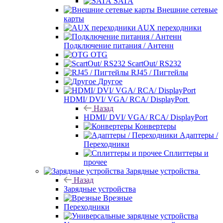
SATA
Внешние сетевые
карты
AUX переходники
Подключение питания / Антенн
OTG
ScartOut/ RS232
RJ45 / Пигтейлы
Другое
HDMI/ DVI/ VGA/ RCA/ DisplayPort
Назад
HDMI/ DVI/ VGA/ RCA/ DisplayPort
Конвертеры
Адаптеры /
Переходники
Сплиттеры и
прочее
Зарядные устройства
Назад
Зарядные устройства
Врезные
Переходники