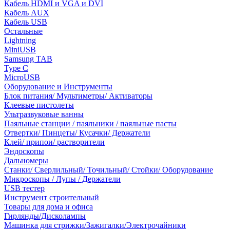
Кабель HDMI и VGA и DVI
Кабель AUX
Кабель USB
Остальные
Lightning
MiniUSB
Samsung TAB
Type C
MicroUSB
Оборудование и Инструменты
Блок питания/ Мультиметры/ Активаторы
Клеевые пистолеты
Ультразвуковые ванны
Паяльные станции / паяльники / паяльные пасты
Отвертки/ Пинцеты/ Кусачки/ Держатели
Клей/ припои/ растворители
Эндоскопы
Дальномеры
Станки/ Сверлильный/ Точильный/ Стойки/ Оборудование
Микроскопы / Лупы / Держатели
USB тестер
Инструмент строительный
Товары для дома и офиса
Гирлянды/Дисколампы
Машинка для стрижки/Зажигалки/Электрочайники