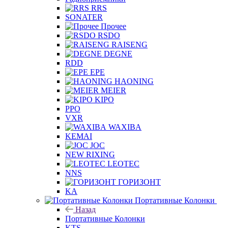
RRS
SONATER
Прочее
RSDO
RAISENG
DEGNE
RDD
EPE
HAONING
MEIER
KIPO
PPO
VXR
WAXIBA
KEMAI
JOC
NEW RIXING
LEOTEC
NNS
ГОРИЗОНТ
KA
Портативные Колонки
Назад
Портативные Колонки
KTS