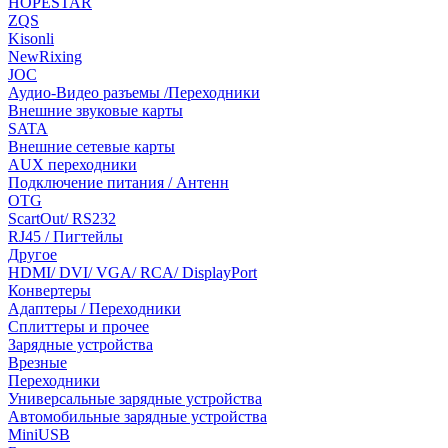
HOPESTAR
ZQS
Kisonli
NewRixing
JOC
Аудио-Видео разъемы /Переходники
Внешние звуковые карты
SATA
Внешние сетевые карты
AUX переходники
Подключение питания / Антенн
OTG
ScartOut/ RS232
RJ45 / Пигтейлы
Другое
HDMI/ DVI/ VGA/ RCA/ DisplayPort
Конвертеры
Адаптеры / Переходники
Сплиттеры и прочее
Зарядные устройства
Врезные
Переходники
Универсальные зарядные устройства
Автомобильные зарядные устройства
MiniUSB