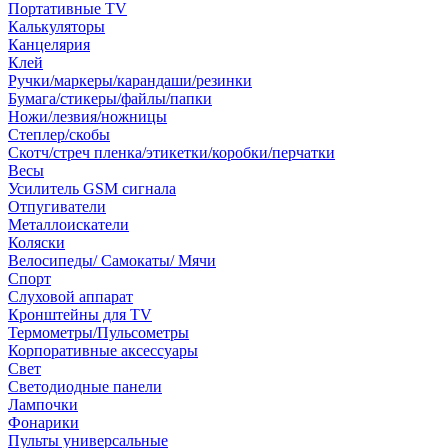
Портативные TV
Калькуляторы
Канцелярия
Клей
Ручки/маркеры/карандаши/резинки
Бумага/стикеры/файлы/папки
Ножи/лезвия/ножницы
Степлер/скобы
Скотч/стреч пленка/этикетки/коробки/перчатки
Весы
Усилитель GSM сигнала
Отпугиватели
Металлоискатели
Коляски
Велосипеды/ Самокаты/ Мячи
Спорт
Слуховой аппарат
Кронштейны для TV
Термометры/Пульсометры
Корпоративные аксессуары
Свет
Светодиодные панели
Лампочки
Фонарики
Пульты универсальные