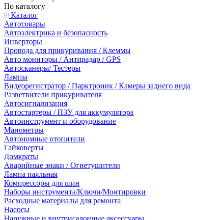
По каталогу
Каталог
Автотовары
Автоэлектрика и безопасность
Инверторы
Провода для прикуривания / Клеммы
Авто мониторы / Антирадар / GPS
Автосканеры/ Тестеры
Лампы
Видеорегистратор / Парктроник / Камеры заднего вида
Разветвители прикуривателя
Автосигнализация
Автостартеры / ПЗУ для аккумулятора
Автоинструмент и оборудование
Манометры
Автономные отопители
Гайковерты
Домкраты
Аварийные знаки / Огнетушители
Лампа паяльная
Компрессоры для шин
Наборы инструмента/Ключи/Монтировки
Расходные материалы для ремонта
Насосы
Наружные и внутрисалонные аксессуары