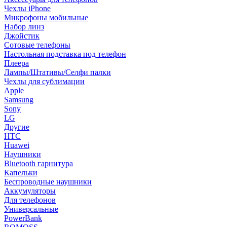
Чехлы iPhone
Микрофоны мобильные
Набор линз
Джойстик
Сотовые телефоны
Настольная подставка под телефон
Плеера
Лампы/Штативы/Селфи палки
Чехлы для сублимации
Apple
Samsung
Sony
LG
Другие
HTC
Huawei
Наушники
Bluetooth гарнитура
Капельки
Беспроводные наушники
Аккумуляторы
Для телефонов
Универсальные
PowerBank