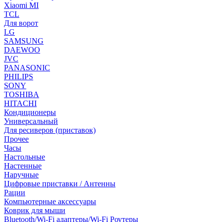
Xiaomi MI
TCL
Для ворот
LG
SAMSUNG
DAEWOO
JVC
PANASONIC
PHILIPS
SONY
TOSHIBA
HITACHI
Кондиционеры
Универсальный
Для ресиверов (приставок)
Прочее
Часы
Настольные
Настенные
Наручные
Цифровые приставки / Антенны
Рации
Компьютерные аксессуары
Коврик для мыши
Bluetooth/Wi-Fi адаптеры/Wi-Fi Роутеры