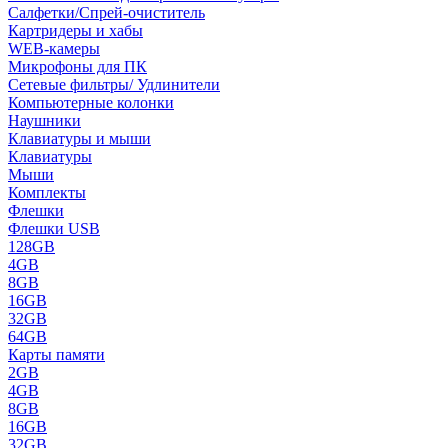
Салфетки/Спрей-очиститель
Картридеры и хабы
WEB-камеры
Микрофоны для ПК
Сетевые фильтры/ Удлинители
Компьютерные колонки
Наушники
Клавиатуры и мыши
Клавиатуры
Мыши
Комплекты
Флешки
Флешки USB
128GB
4GB
8GB
16GB
32GB
64GB
Карты памяти
2GB
4GB
8GB
16GB
32GB