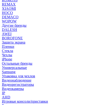
ROMOSS
REMAX
XIAOMI
HOCO
DEMACO
WOPOW
Другие бренды
DALESH
AWEI
BOROFONE
Защита экрана
Пленки
Стекла
Чехлы
iPhone
Остальные бренды
Универсальные
Samsung
Упаковка для чехлов
Видеонаблюдение
Видеорегистраторы
Видеокамеры
IP
AHD
Игровые консоли/приставки