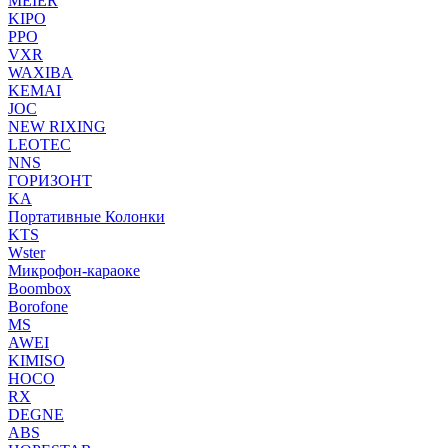
MEIER
KIPO
PPO
VXR
WAXIBA
KEMAI
JOC
NEW RIXING
LEOTEC
NNS
ГОРИЗОНТ
KA
Портативные Колонки
KTS
Wster
Микрофон-караоке
Boombox
Borofone
MS
AWEI
KIMISO
HOCO
RX
DEGNE
ABS