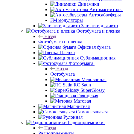
Динамики
Автомагнитолы
Автосабвуферы
FM модуляторы
Запчасти для авто
Фотобумага и пленка
Назад
Фотобумага и пленка
Офисная бумага
Пленка
Сублимационная
Фотобумага
Назад
Фотобумага
Мелованная
RC Satin
SuperGlossy
Глянцевая
Матовая
Магнитная
Самоклеящаяся
Рулонная
Радиоприемники
Назад
Радиоприемники