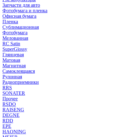
Запчасти для авто
Фотобумага и пленка
Офисная бумага
Пленка
Сублимационная
Фотобумага
Мелованная
RC Satin
SuperGlossy
Глянцевая
Матовая
Магнитная
Самоклеящаяся
Рулонная
Радиоприемники
RRS
SONATER
Прочее
RSDO
RAISENG
DEGNE
RDD
EPE
HAONING