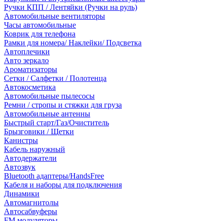
Ручки КПП / Лентяйки (Ручки на руль)
Автомобильные вентиляторы
Часы автомобильные
Коврик для телефона
Рамки для номера/ Наклейки/ Подсветка
Автоплечики
Авто зеркало
Ароматизаторы
Сетки / Салфетки / Полотенца
Автокосметика
Автомобильные пылесосы
Ремни / стропы и стяжки для груза
Автомобильные антенны
Быстрый старт/Газ/Очиститель
Брызговики / Щетки
Канистры
Кабель наружный
Автодержатели
Автозвук
Bluetooth адаптеры/HandsFree
Кабеля и наборы для подключения
Динамики
Автомагнитолы
Автосабвуферы
FM модуляторы