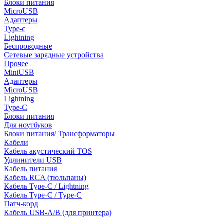
Блоки питания
MicroUSB
Адаптеры
Type-c
Lightning
Беспроводные
Сетевые зарядные устройства
Прочее
MiniUSB
Адаптеры
MicroUSB
Lightning
Type-C
Блоки питания
Для ноутбуков
Блоки питания/ Трансформаторы
Кабели
Кабель акустический TOS
Удлинители USB
Кабель питания
Кабель RCA (тюльпаны)
Кабель Type-C / Lightning
Кабель Type-C / Type-C
Патч-корд
Кабель USB-A/B (для принтера)