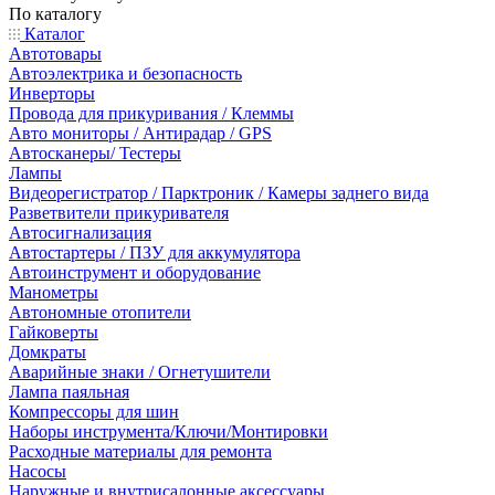
По каталогу
Каталог
Автотовары
Автоэлектрика и безопасность
Инверторы
Провода для прикуривания / Клеммы
Авто мониторы / Антирадар / GPS
Автосканеры/ Тестеры
Лампы
Видеорегистратор / Парктроник / Камеры заднего вида
Разветвители прикуривателя
Автосигнализация
Автостартеры / ПЗУ для аккумулятора
Автоинструмент и оборудование
Манометры
Автономные отопители
Гайковерты
Домкраты
Аварийные знаки / Огнетушители
Лампа паяльная
Компрессоры для шин
Наборы инструмента/Ключи/Монтировки
Расходные материалы для ремонта
Насосы
Наружные и внутрисалонные аксессуары