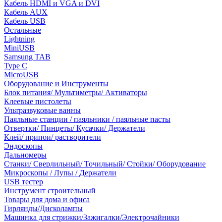
Кабель HDMI и VGA и DVI
Кабель AUX
Кабель USB
Остальные
Lightning
MiniUSB
Samsung TAB
Type C
MicroUSB
Оборудование и Инструменты
Блок питания/ Мультиметры/ Активаторы
Клеевые пистолеты
Ультразвуковые ванны
Паяльные станции / паяльники / паяльные пасты
Отвертки/ Пинцеты/ Кусачки/ Держатели
Клей/ припои/ растворители
Эндоскопы
Дальномеры
Станки/ Сверлильный/ Точильный/ Стойки/ Оборудование
Микроскопы / Лупы / Держатели
USB тестер
Инструмент строительный
Товары для дома и офиса
Гирлянды/Дисколампы
Машинка для стрижки/Зажигалки/Электрочайники