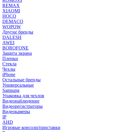
ROMOSS
REMAX
XIAOMI
HOCO
DEMACO
WOPOW
Другие бренды
DALESH
AWEI
BOROFONE
Защита экрана
Пленки
Стекла
Чехлы
iPhone
Остальные бренды
Универсальные
Samsung
Упаковка для чехлов
Видеонаблюдение
Видеорегистраторы
Видеокамеры
IP
AHD
Игровые консоли/приставки