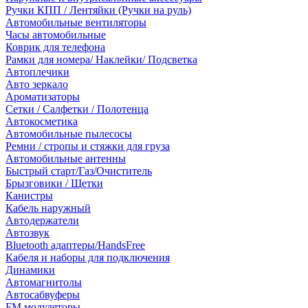
Ручки КПП / Лентяйки (Ручки на руль)
Автомобильные вентиляторы
Часы автомобильные
Коврик для телефона
Рамки для номера/ Наклейки/ Подсветка
Автоплечики
Авто зеркало
Ароматизаторы
Сетки / Салфетки / Полотенца
Автокосметика
Автомобильные пылесосы
Ремни / стропы и стяжки для груза
Автомобильные антенны
Быстрый старт/Газ/Очиститель
Брызговики / Щетки
Канистры
Кабель наружный
Автодержатели
Автозвук
Bluetooth адаптеры/HandsFree
Кабеля и наборы для подключения
Динамики
Автомагнитолы
Автосабвуферы
FM модуляторы