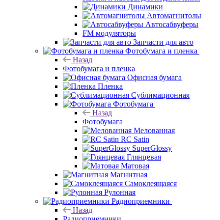
Динамики
Автомагнитолы
Автосабвуферы
FM модуляторы
Запчасти для авто
Фотобумага и пленка
Назад
Фотобумага и пленка
Офисная бумага
Пленка
Сублимационная
Фотобумага
Назад
Фотобумага
Мелованная
RC Satin
SuperGlossy
Глянцевая
Матовая
Магнитная
Самоклеящаяся
Рулонная
Радиоприемники
Назад
Радиоприемники