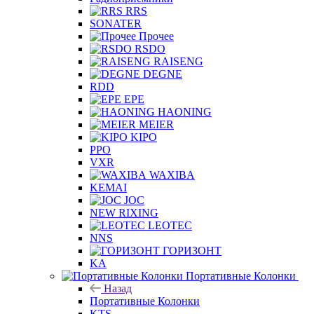
RRS
SONATER
Прочее
RSDO
RAISENG
DEGNE
RDD
EPE
HAONING
MEIER
KIPO
PPO
VXR
WAXIBA
KEMAI
JOC
NEW RIXING
LEOTEC
NNS
ГОРИЗОНТ
KA
Портативные Колонки
Назад
Портативные Колонки
KTS