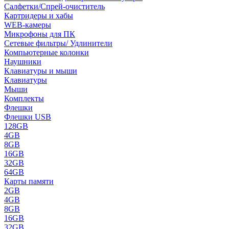
Салфетки/Спрей-очиститель
Картридеры и хабы
WEB-камеры
Микрофоны для ПК
Сетевые фильтры/ Удлинители
Компьютерные колонки
Наушники
Клавиатуры и мыши
Клавиатуры
Мыши
Комплекты
Флешки
Флешки USB
128GB
4GB
8GB
16GB
32GB
64GB
Карты памяти
2GB
4GB
8GB
16GB
32GB