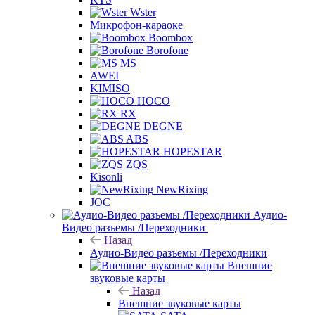
Wster
Микрофон-караоке
Boombox
Borofone
MS
AWEI
KIMISO
HOCO
RX
DEGNE
ABS
HOPESTAR
ZQS
Kisonli
NewRixing
JOC
Аудио-
Видео разъемы /Переходники
Назад
Аудио-Видео разъемы /Переходники
Внешние
звуковые карты
Назад
Внешние звуковые карты