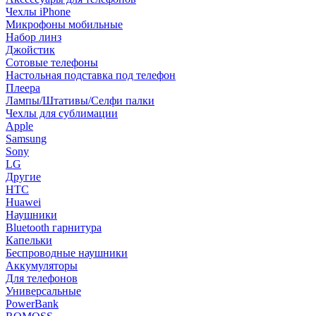
Чехлы iPhone
Микрофоны мобильные
Набор линз
Джойстик
Сотовые телефоны
Настольная подставка под телефон
Плеера
Лампы/Штативы/Селфи палки
Чехлы для сублимации
Apple
Samsung
Sony
LG
Другие
HTC
Huawei
Наушники
Bluetooth гарнитура
Капельки
Беспроводные наушники
Аккумуляторы
Для телефонов
Универсальные
PowerBank