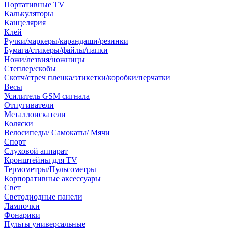
Портативные TV
Калькуляторы
Канцелярия
Клей
Ручки/маркеры/карандаши/резинки
Бумага/стикеры/файлы/папки
Ножи/лезвия/ножницы
Степлер/скобы
Скотч/стреч пленка/этикетки/коробки/перчатки
Весы
Усилитель GSM сигнала
Отпугиватели
Металлоискатели
Коляски
Велосипеды/ Самокаты/ Мячи
Спорт
Слуховой аппарат
Кронштейны для TV
Термометры/Пульсометры
Корпоративные аксессуары
Свет
Светодиодные панели
Лампочки
Фонарики
Пульты универсальные