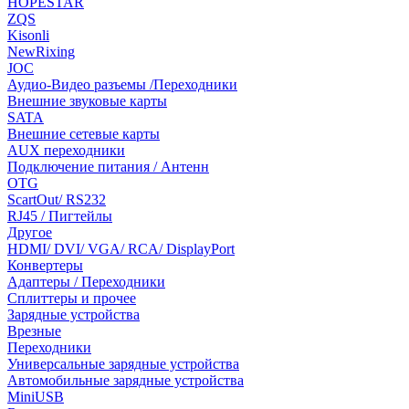
HOPESTAR
ZQS
Kisonli
NewRixing
JOC
Аудио-Видео разъемы /Переходники
Внешние звуковые карты
SATA
Внешние сетевые карты
AUX переходники
Подключение питания / Антенн
OTG
ScartOut/ RS232
RJ45 / Пигтейлы
Другое
HDMI/ DVI/ VGA/ RCA/ DisplayPort
Конвертеры
Адаптеры / Переходники
Сплиттеры и прочее
Зарядные устройства
Врезные
Переходники
Универсальные зарядные устройства
Автомобильные зарядные устройства
MiniUSB