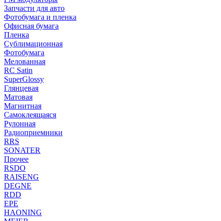
Запчасти для авто
Фотобумага и пленка
Офисная бумага
Пленка
Сублимационная
Фотобумага
Мелованная
RC Satin
SuperGlossy
Глянцевая
Матовая
Магнитная
Самоклеящаяся
Рулонная
Радиоприемники
RRS
SONATER
Прочее
RSDO
RAISENG
DEGNE
RDD
EPE
HAONING