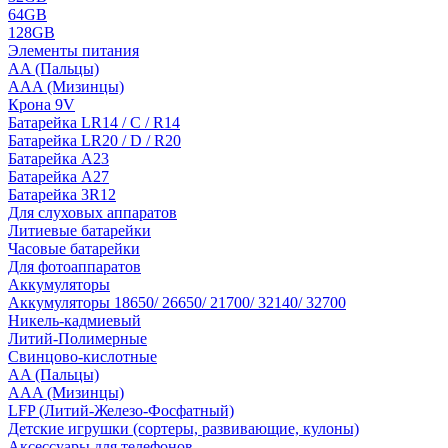
64GB
128GB
Элементы питания
AA (Пальцы)
AAA (Мизинцы)
Крона 9V
Батарейка LR14 / C / R14
Батарейка LR20 / D / R20
Батарейка A23
Батарейка A27
Батарейка 3R12
Для слуховых аппаратов
Литиевые батарейки
Часовые батарейки
Для фотоаппаратов
Аккумуляторы
Аккумуляторы 18650/ 26650/ 21700/ 32140/ 32700
Никель-кадмиевый
Литий-Полимерные
Свинцово-кислотные
AA (Пальцы)
AAA (Мизинцы)
LFP (Литий-Железо-Фосфатный)
Детские игрушки (сортеры, развивающие, кулоны)
Аксессуары для телефонов