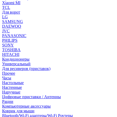
Xiaomi MI
TCL
Для ворот
LG
SAMSUNG
DAEWOO
JVC
PANASONIC
PHILIPS
SONY
TOSHIBA
HITACHI
Кондиционеры
Универсальный
Для ресиверов (приставок)
Прочее
Часы
Настольные
Настенные
Наручные
Цифровые приставки / Антенны
Рации
Компьютерные аксессуары
Коврик для мыши
Bluetooth/Wi-Fi адаптеры/Wi-Fi Роутеры