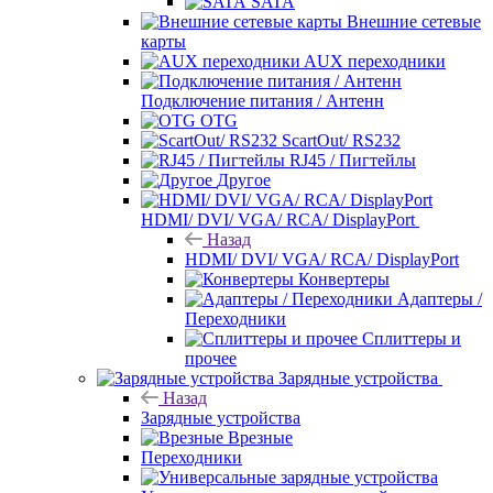
SATA
Внешние сетевые
карты
AUX переходники
Подключение питания / Антенн
OTG
ScartOut/ RS232
RJ45 / Пигтейлы
Другое
HDMI/ DVI/ VGA/ RCA/ DisplayPort
Назад
HDMI/ DVI/ VGA/ RCA/ DisplayPort
Конвертеры
Адаптеры /
Переходники
Сплиттеры и
прочее
Зарядные устройства
Назад
Зарядные устройства
Врезные
Переходники