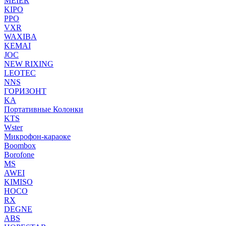
MEIER
KIPO
PPO
VXR
WAXIBA
KEMAI
JOC
NEW RIXING
LEOTEC
NNS
ГОРИЗОНТ
KA
Портативные Колонки
KTS
Wster
Микрофон-караоке
Boombox
Borofone
MS
AWEI
KIMISO
HOCO
RX
DEGNE
ABS