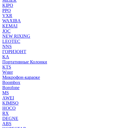
MEIER
KIPO
PPO
VXR
WAXIBA
KEMAI
JOC
NEW RIXING
LEOTEC
NNS
ГОРИЗОНТ
KA
Портативные Колонки
KTS
Wster
Микрофон-караоке
Boombox
Borofone
MS
AWEI
KIMISO
HOCO
RX
DEGNE
ABS