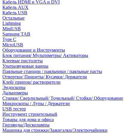
Кабель HDMI и VGA и DVI
Кабель AUX
Кабель USB
Остальные
Lightning
MiniUSB
Samsung TAB
Type C
MicroUSB
Оборудование и Инструменты
Блок питания/ Мультиметры/ Активаторы
Клеевые пистолеты
Ультразвуковые ванны
Паяльные станции / паяльники / паяльные пасты
Отвертки/ Пинцеты/ Кусачки/ Держатели
Клей/ припои/ растворители
Эндоскопы
Дальномеры
Станки/ Сверлильный/ Точильный/ Стойки/ Оборудование
Микроскопы / Лупы / Держатели
USB тестер
Инструмент строительный
Товары для дома и офиса
Гирлянды/Дисколампы
Машинка для стрижки/Зажигалки/Электрочайники