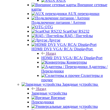
SATA
Внешние сетевые
карты
AUX переходники
Подключение питания / Антенн
OTG
ScartOut/ RS232
RJ45 / Пигтейлы
Другое
HDMI/ DVI/ VGA/ RCA/ DisplayPort
Назад
HDMI/ DVI/ VGA/ RCA/ DisplayPort
Конвертеры
Адаптеры /
Переходники
Сплиттеры и
прочее
Зарядные устройства
Назад
Зарядные устройства
Врезные
Переходники