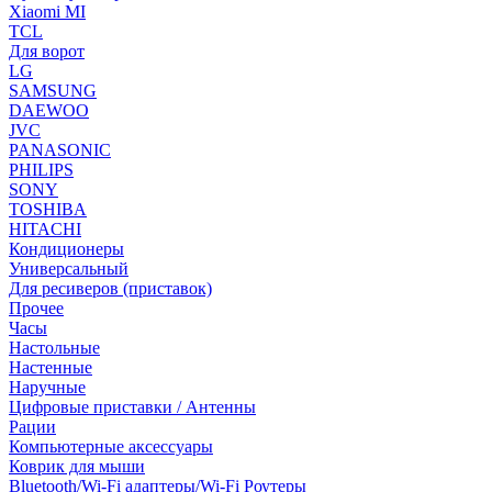
Xiaomi MI
TCL
Для ворот
LG
SAMSUNG
DAEWOO
JVC
PANASONIC
PHILIPS
SONY
TOSHIBA
HITACHI
Кондиционеры
Универсальный
Для ресиверов (приставок)
Прочее
Часы
Настольные
Настенные
Наручные
Цифровые приставки / Антенны
Рации
Компьютерные аксессуары
Коврик для мыши
Bluetooth/Wi-Fi адаптеры/Wi-Fi Роутеры