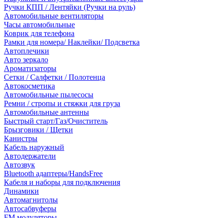
Ручки КПП / Лентяйки (Ручки на руль)
Автомобильные вентиляторы
Часы автомобильные
Коврик для телефона
Рамки для номера/ Наклейки/ Подсветка
Автоплечики
Авто зеркало
Ароматизаторы
Сетки / Салфетки / Полотенца
Автокосметика
Автомобильные пылесосы
Ремни / стропы и стяжки для груза
Автомобильные антенны
Быстрый старт/Газ/Очиститель
Брызговики / Щетки
Канистры
Кабель наружный
Автодержатели
Автозвук
Bluetooth адаптеры/HandsFree
Кабеля и наборы для подключения
Динамики
Автомагнитолы
Автосабвуферы
FM модуляторы