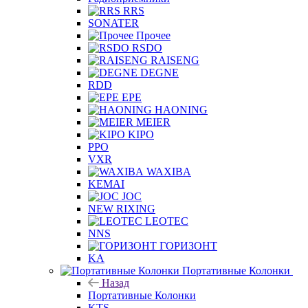
RRS
SONATER
Прочее
RSDO
RAISENG
DEGNE
RDD
EPE
HAONING
MEIER
KIPO
PPO
VXR
WAXIBA
KEMAI
JOC
NEW RIXING
LEOTEC
NNS
ГОРИЗОНТ
KA
Портативные Колонки
Назад
Портативные Колонки
KTS