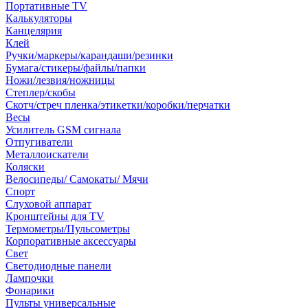
Портативные TV
Калькуляторы
Канцелярия
Клей
Ручки/маркеры/карандаши/резинки
Бумага/стикеры/файлы/папки
Ножи/лезвия/ножницы
Степлер/скобы
Скотч/стреч пленка/этикетки/коробки/перчатки
Весы
Усилитель GSM сигнала
Отпугиватели
Металлоискатели
Коляски
Велосипеды/ Самокаты/ Мячи
Спорт
Слуховой аппарат
Кронштейны для TV
Термометры/Пульсометры
Корпоративные аксессуары
Свет
Светодиодные панели
Лампочки
Фонарики
Пульты универсальные