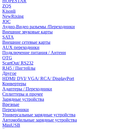
HOPESTAR
ZQS
Kisonli
NewRixing
JOC
Аудио-Видео разъемы /Переходники
Внешние звуковые карты
SATA
Внешние сетевые карты
AUX переходники
Подключение питания / Антенн
OTG
ScartOut/ RS232
RJ45 / Пигтейлы
Другое
HDMI/ DVI/ VGA/ RCA/ DisplayPort
Конвертеры
Адаптеры / Переходники
Сплиттеры и прочее
Зарядные устройства
Врезные
Переходники
Универсальные зарядные устройства
Автомобильные зарядные устройства
MiniUSB