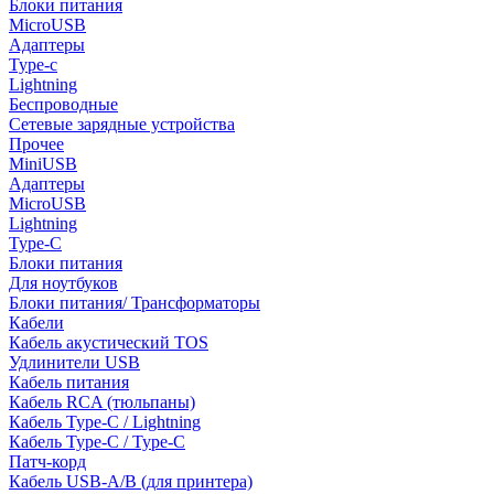
Блоки питания
MicroUSB
Адаптеры
Type-c
Lightning
Беспроводные
Сетевые зарядные устройства
Прочее
MiniUSB
Адаптеры
MicroUSB
Lightning
Type-C
Блоки питания
Для ноутбуков
Блоки питания/ Трансформаторы
Кабели
Кабель акустический TOS
Удлинители USB
Кабель питания
Кабель RCA (тюльпаны)
Кабель Type-C / Lightning
Кабель Type-C / Type-C
Патч-корд
Кабель USB-A/B (для принтера)