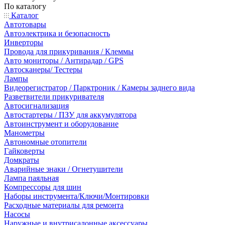
По каталогу
Каталог
Автотовары
Автоэлектрика и безопасность
Инверторы
Провода для прикуривания / Клеммы
Авто мониторы / Антирадар / GPS
Автосканеры/ Тестеры
Лампы
Видеорегистратор / Парктроник / Камеры заднего вида
Разветвители прикуривателя
Автосигнализация
Автостартеры / ПЗУ для аккумулятора
Автоинструмент и оборудование
Манометры
Автономные отопители
Гайковерты
Домкраты
Аварийные знаки / Огнетушители
Лампа паяльная
Компрессоры для шин
Наборы инструмента/Ключи/Монтировки
Расходные материалы для ремонта
Насосы
Наружные и внутрисалонные аксессуары