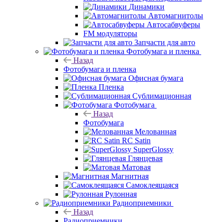
Динамики
Автомагнитолы
Автосабвуферы
FM модуляторы
Запчасти для авто
Фотобумага и пленка
Назад
Фотобумага и пленка
Офисная бумага
Пленка
Сублимационная
Фотобумага
Назад
Фотобумага
Мелованная
RC Satin
SuperGlossy
Глянцевая
Матовая
Магнитная
Самоклеящаяся
Рулонная
Радиоприемники
Назад
Радиоприемники