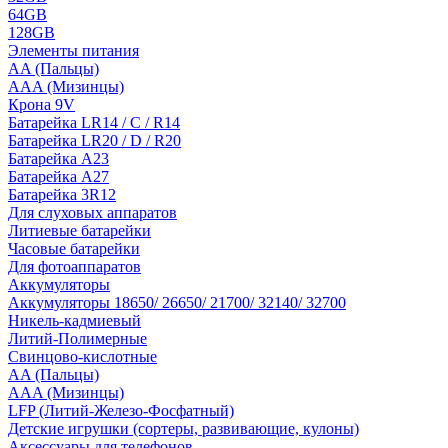
64GB
128GB
Элементы питания
AA (Пальцы)
AAA (Мизинцы)
Крона 9V
Батарейка LR14 / C / R14
Батарейка LR20 / D / R20
Батарейка A23
Батарейка A27
Батарейка 3R12
Для слуховых аппаратов
Литиевые батарейки
Часовые батарейки
Для фотоаппаратов
Аккумуляторы
Аккумуляторы 18650/ 26650/ 21700/ 32140/ 32700
Никель-кадмиевый
Литий-Полимерные
Свинцово-кислотные
AA (Пальцы)
AAA (Мизинцы)
LFP (Литий-Железо-Фосфатный)
Детские игрушки (сортеры, развивающие, кулоны)
Аксессуары для телефонов