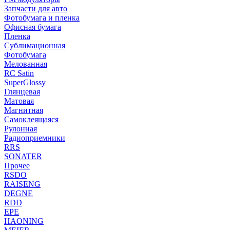
Запчасти для авто
Фотобумага и пленка
Офисная бумага
Пленка
Сублимационная
Фотобумага
Мелованная
RC Satin
SuperGlossy
Глянцевая
Матовая
Магнитная
Самоклеящаяся
Рулонная
Радиоприемники
RRS
SONATER
Прочее
RSDO
RAISENG
DEGNE
RDD
EPE
HAONING