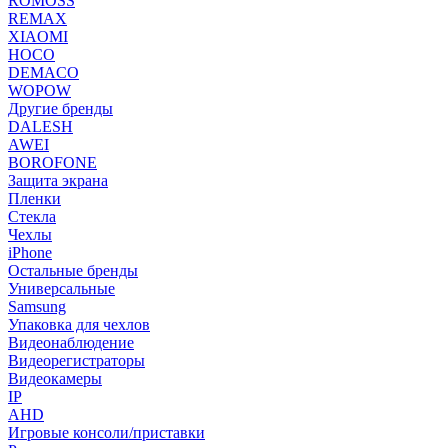
ROMOSS
REMAX
XIAOMI
HOCO
DEMACO
WOPOW
Другие бренды
DALESH
AWEI
BOROFONE
Защита экрана
Пленки
Стекла
Чехлы
iPhone
Остальные бренды
Универсальные
Samsung
Упаковка для чехлов
Видеонаблюдение
Видеорегистраторы
Видеокамеры
IP
AHD
Игровые консоли/приставки