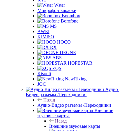
Wster
Микрофон-караоке
Boombox
Borofone
MS
AWEI
KIMISO
HOCO
RX
DEGNE
ABS
HOPESTAR
ZQS
Kisonli
NewRixing
JOC
Аудио-
Видео разъемы /Переходники
Назад
Аудио-Видео разъемы /Переходники
Внешние
звуковые карты
Назад
Внешние звуковые карты