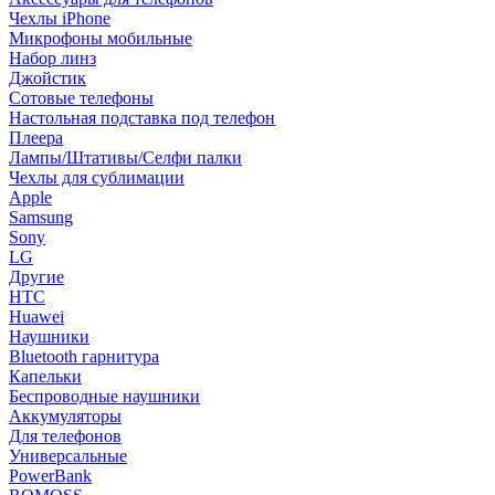
Чехлы iPhone
Микрофоны мобильные
Набор линз
Джойстик
Сотовые телефоны
Настольная подставка под телефон
Плеера
Лампы/Штативы/Селфи палки
Чехлы для сублимации
Apple
Samsung
Sony
LG
Другие
HTC
Huawei
Наушники
Bluetooth гарнитура
Капельки
Беспроводные наушники
Аккумуляторы
Для телефонов
Универсальные
PowerBank