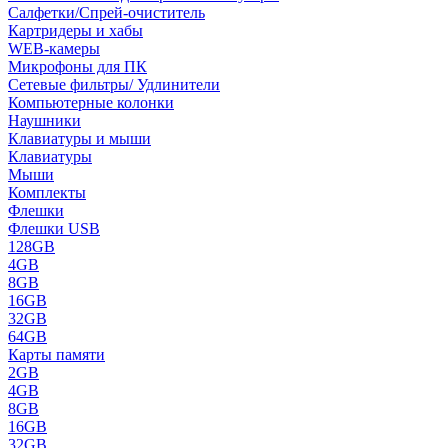
Салфетки/Спрей-очиститель
Картридеры и хабы
WEB-камеры
Микрофоны для ПК
Сетевые фильтры/ Удлинители
Компьютерные колонки
Наушники
Клавиатуры и мыши
Клавиатуры
Мыши
Комплекты
Флешки
Флешки USB
128GB
4GB
8GB
16GB
32GB
64GB
Карты памяти
2GB
4GB
8GB
16GB
32GB