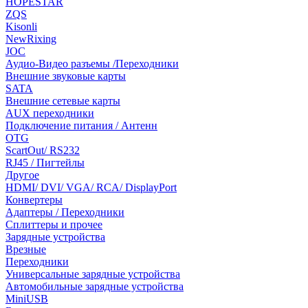
HOPESTAR
ZQS
Kisonli
NewRixing
JOC
Аудио-Видео разъемы /Переходники
Внешние звуковые карты
SATA
Внешние сетевые карты
AUX переходники
Подключение питания / Антенн
OTG
ScartOut/ RS232
RJ45 / Пигтейлы
Другое
HDMI/ DVI/ VGA/ RCA/ DisplayPort
Конвертеры
Адаптеры / Переходники
Сплиттеры и прочее
Зарядные устройства
Врезные
Переходники
Универсальные зарядные устройства
Автомобильные зарядные устройства
MiniUSB