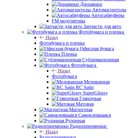
Динамики
Автомагнитолы
Автосабвуферы
FM модуляторы
Запчасти для авто
Фотобумага и пленка
Назад
Фотобумага и пленка
Офисная бумага
Пленка
Сублимационная
Фотобумага
Назад
Фотобумага
Мелованная
RC Satin
SuperGlossy
Глянцевая
Матовая
Магнитная
Самоклеящаяся
Рулонная
Радиоприемники
Назад
Радиоприемники