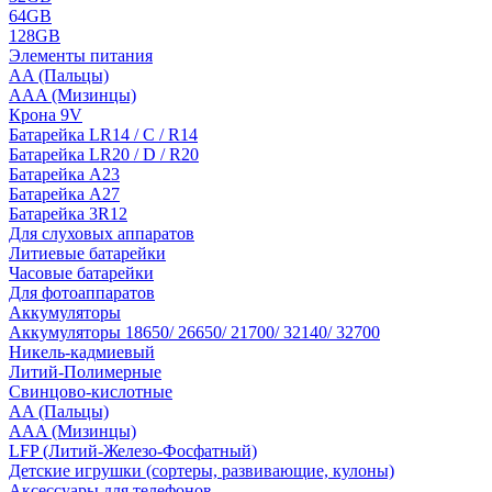
64GB
128GB
Элементы питания
AA (Пальцы)
AAA (Мизинцы)
Крона 9V
Батарейка LR14 / C / R14
Батарейка LR20 / D / R20
Батарейка A23
Батарейка A27
Батарейка 3R12
Для слуховых аппаратов
Литиевые батарейки
Часовые батарейки
Для фотоаппаратов
Аккумуляторы
Аккумуляторы 18650/ 26650/ 21700/ 32140/ 32700
Никель-кадмиевый
Литий-Полимерные
Свинцово-кислотные
AA (Пальцы)
AAA (Мизинцы)
LFP (Литий-Железо-Фосфатный)
Детские игрушки (сортеры, развивающие, кулоны)
Аксессуары для телефонов