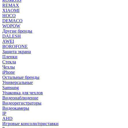
ROMOSS
REMAX
XIAOMI
HOCO
DEMACO
WOPOW
Другие бренды
DALESH
AWEI
BOROFONE
Защита экрана
Пленки
Стекла
Чехлы
iPhone
Остальные бренды
Универсальные
Samsung
Упаковка для чехлов
Видеонаблюдение
Видеорегистраторы
Видеокамеры
IP
AHD
Игровые консоли/приставки