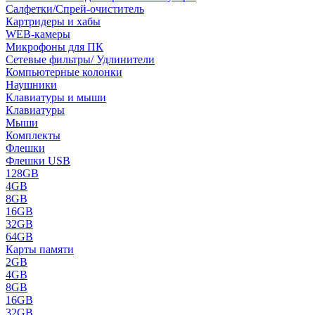
Салфетки/Спрей-очиститель
Картридеры и хабы
WEB-камеры
Микрофоны для ПК
Сетевые фильтры/ Удлинители
Компьютерные колонки
Наушники
Клавиатуры и мыши
Клавиатуры
Мыши
Комплекты
Флешки
Флешки USB
128GB
4GB
8GB
16GB
32GB
64GB
Карты памяти
2GB
4GB
8GB
16GB
32GB