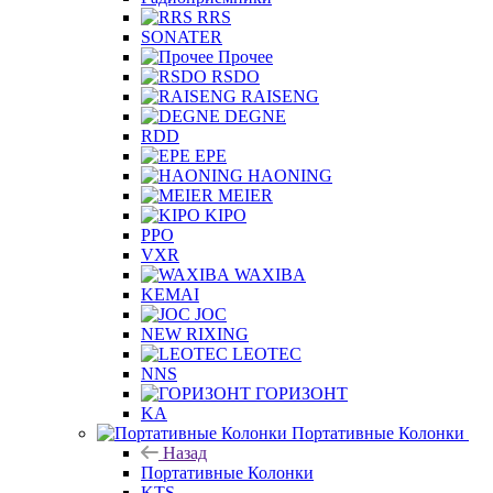
RRS
SONATER
Прочее
RSDO
RAISENG
DEGNE
RDD
EPE
HAONING
MEIER
KIPO
PPO
VXR
WAXIBA
KEMAI
JOC
NEW RIXING
LEOTEC
NNS
ГОРИЗОНТ
KA
Портативные Колонки
Назад
Портативные Колонки
KTS