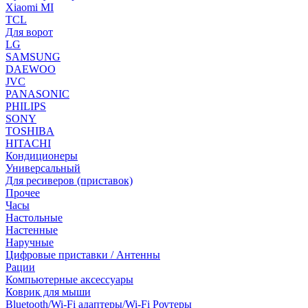
Xiaomi MI
TCL
Для ворот
LG
SAMSUNG
DAEWOO
JVC
PANASONIC
PHILIPS
SONY
TOSHIBA
HITACHI
Кондиционеры
Универсальный
Для ресиверов (приставок)
Прочее
Часы
Настольные
Настенные
Наручные
Цифровые приставки / Антенны
Рации
Компьютерные аксессуары
Коврик для мыши
Bluetooth/Wi-Fi адаптеры/Wi-Fi Роутеры