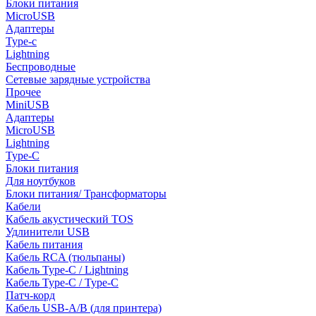
Блоки питания
MicroUSB
Адаптеры
Type-c
Lightning
Беспроводные
Сетевые зарядные устройства
Прочее
MiniUSB
Адаптеры
MicroUSB
Lightning
Type-C
Блоки питания
Для ноутбуков
Блоки питания/ Трансформаторы
Кабели
Кабель акустический TOS
Удлинители USB
Кабель питания
Кабель RCA (тюльпаны)
Кабель Type-C / Lightning
Кабель Type-C / Type-C
Патч-корд
Кабель USB-A/B (для принтера)