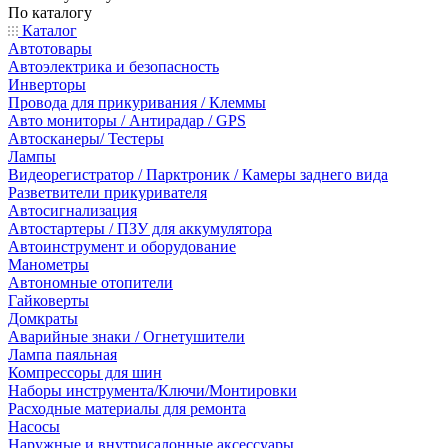
По каталогу
Каталог
Автотовары
Автоэлектрика и безопасность
Инверторы
Провода для прикуривания / Клеммы
Авто мониторы / Антирадар / GPS
Автосканеры/ Тестеры
Лампы
Видеорегистратор / Парктроник / Камеры заднего вида
Разветвители прикуривателя
Автосигнализация
Автостартеры / ПЗУ для аккумулятора
Автоинструмент и оборудование
Манометры
Автономные отопители
Гайковерты
Домкраты
Аварийные знаки / Огнетушители
Лампа паяльная
Компрессоры для шин
Наборы инструмента/Ключи/Монтировки
Расходные материалы для ремонта
Насосы
Наружные и внутрисалонные аксессуары