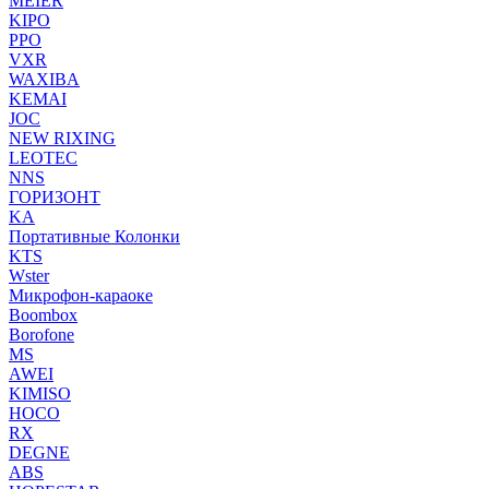
MEIER
KIPO
PPO
VXR
WAXIBA
KEMAI
JOC
NEW RIXING
LEOTEC
NNS
ГОРИЗОНТ
KA
Портативные Колонки
KTS
Wster
Микрофон-караоке
Boombox
Borofone
MS
AWEI
KIMISO
HOCO
RX
DEGNE
ABS