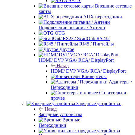
SATA
Внешние сетевые
карты
AUX переходники
Подключение питания / Антенн
OTG
ScartOut/ RS232
RJ45 / Пигтейлы
Другое
HDMI/ DVI/ VGA/ RCA/ DisplayPort
Назад
HDMI/ DVI/ VGA/ RCA/ DisplayPort
Конвертеры
Адаптеры /
Переходники
Сплиттеры и
прочее
Зарядные устройства
Назад
Зарядные устройства
Врезные
Переходники