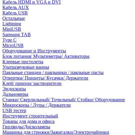
Кабель HDMI и VGA и DVI
Кабель AUX
Кабель USB
Остальные
Lightning
MiniUSB
Samsung TAB
Type C
MicroUSB
Оборудование и Инструменты
Блок питания/ Мультиметры/ Активаторы
Клеевые пистолеты
Ультразвуковые ванны
Паяльные станции / паяльники / паяльные пасты
Отвертки/ Пинцеты/ Кусачки/ Держатели
Клей/ припои/ растворители
Эндоскопы
Дальномеры
Станки/ Сверлильный/ Точильный/ Стойки/ Оборудование
Микроскопы / Лупы / Держатели
USB тестер
Инструмент строительный
Товары для дома и офиса
Гирлянды/Дисколампы
Машинка для стрижки/Зажигалки/Электрочайники