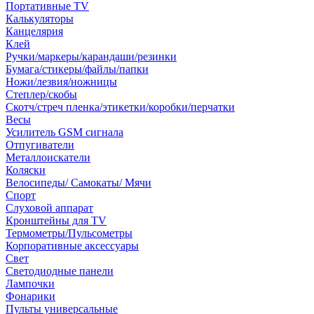
Портативные TV
Калькуляторы
Канцелярия
Клей
Ручки/маркеры/карандаши/резинки
Бумага/стикеры/файлы/папки
Ножи/лезвия/ножницы
Степлер/скобы
Скотч/стреч пленка/этикетки/коробки/перчатки
Весы
Усилитель GSM сигнала
Отпугиватели
Металлоискатели
Коляски
Велосипеды/ Самокаты/ Мячи
Спорт
Слуховой аппарат
Кронштейны для TV
Термометры/Пульсометры
Корпоративные аксессуары
Свет
Светодиодные панели
Лампочки
Фонарики
Пульты универсальные