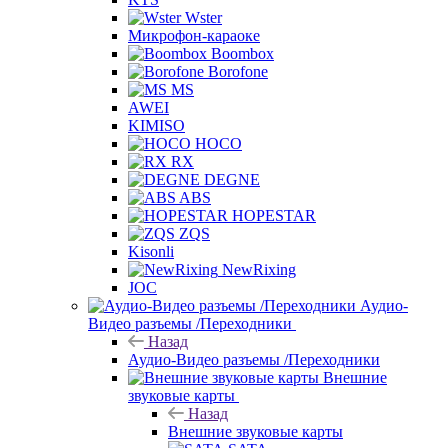
Wster
Микрофон-караоке
Boombox
Borofone
MS
AWEI
KIMISO
HOCO
RX
DEGNE
ABS
HOPESTAR
ZQS
Kisonli
NewRixing
JOC
Аудио-
Видео разъемы /Переходники
Назад
Аудио-Видео разъемы /Переходники
Внешние
звуковые карты
Назад
Внешние звуковые карты