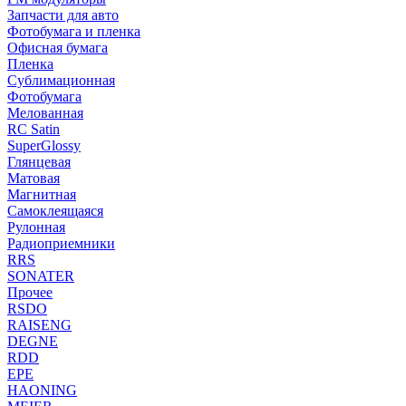
Запчасти для авто
Фотобумага и пленка
Офисная бумага
Пленка
Сублимационная
Фотобумага
Мелованная
RC Satin
SuperGlossy
Глянцевая
Матовая
Магнитная
Самоклеящаяся
Рулонная
Радиоприемники
RRS
SONATER
Прочее
RSDO
RAISENG
DEGNE
RDD
EPE
HAONING