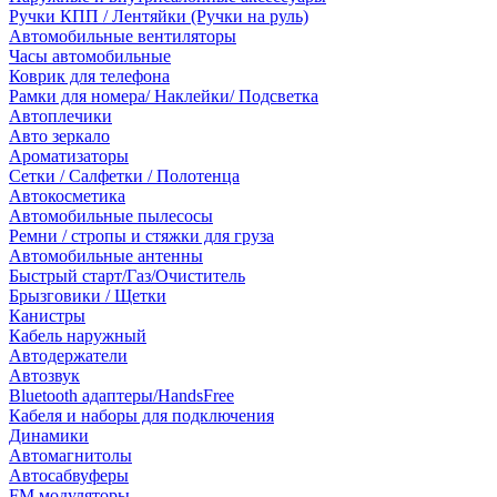
Ручки КПП / Лентяйки (Ручки на руль)
Автомобильные вентиляторы
Часы автомобильные
Коврик для телефона
Рамки для номера/ Наклейки/ Подсветка
Автоплечики
Авто зеркало
Ароматизаторы
Сетки / Салфетки / Полотенца
Автокосметика
Автомобильные пылесосы
Ремни / стропы и стяжки для груза
Автомобильные антенны
Быстрый старт/Газ/Очиститель
Брызговики / Щетки
Канистры
Кабель наружный
Автодержатели
Автозвук
Bluetooth адаптеры/HandsFree
Кабеля и наборы для подключения
Динамики
Автомагнитолы
Автосабвуферы
FM модуляторы