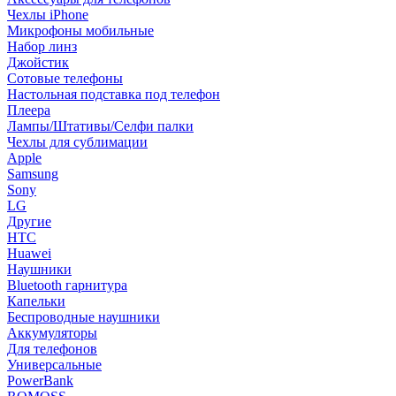
Чехлы iPhone
Микрофоны мобильные
Набор линз
Джойстик
Сотовые телефоны
Настольная подставка под телефон
Плеера
Лампы/Штативы/Селфи палки
Чехлы для сублимации
Apple
Samsung
Sony
LG
Другие
HTC
Huawei
Наушники
Bluetooth гарнитура
Капельки
Беспроводные наушники
Аккумуляторы
Для телефонов
Универсальные
PowerBank