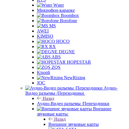
Wster
Микрофон-караоке
Boombox
Borofone
MS
AWEI
KIMISO
HOCO
RX
DEGNE
ABS
HOPESTAR
ZQS
Kisonli
NewRixing
JOC
Аудио-
Видео разъемы /Переходники
Назад
Аудио-Видео разъемы /Переходники
Внешние
звуковые карты
Назад
Внешние звуковые карты