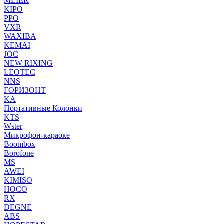
MEIER
KIPO
PPO
VXR
WAXIBA
KEMAI
JOC
NEW RIXING
LEOTEC
NNS
ГОРИЗОНТ
KA
Портативные Колонки
KTS
Wster
Микрофон-караоке
Boombox
Borofone
MS
AWEI
KIMISO
HOCO
RX
DEGNE
ABS