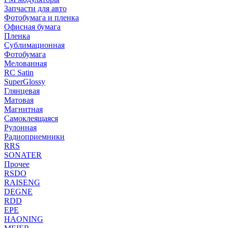
Запчасти для авто
Фотобумага и пленка
Офисная бумага
Пленка
Сублимационная
Фотобумага
Мелованная
RC Satin
SuperGlossy
Глянцевая
Матовая
Магнитная
Самоклеящаяся
Рулонная
Радиоприемники
RRS
SONATER
Прочее
RSDO
RAISENG
DEGNE
RDD
EPE
HAONING