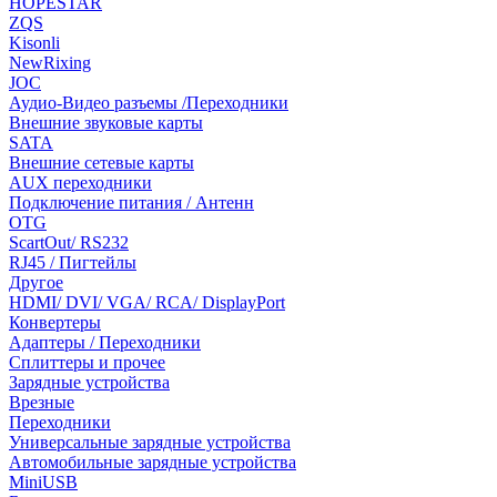
HOPESTAR
ZQS
Kisonli
NewRixing
JOC
Аудио-Видео разъемы /Переходники
Внешние звуковые карты
SATA
Внешние сетевые карты
AUX переходники
Подключение питания / Антенн
OTG
ScartOut/ RS232
RJ45 / Пигтейлы
Другое
HDMI/ DVI/ VGA/ RCA/ DisplayPort
Конвертеры
Адаптеры / Переходники
Сплиттеры и прочее
Зарядные устройства
Врезные
Переходники
Универсальные зарядные устройства
Автомобильные зарядные устройства
MiniUSB