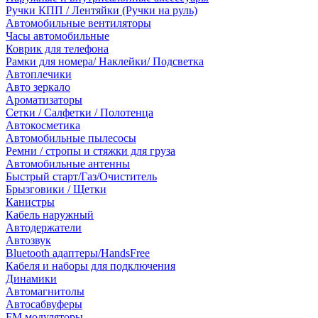
Ручки КПП / Лентяйки (Ручки на руль)
Автомобильные вентиляторы
Часы автомобильные
Коврик для телефона
Рамки для номера/ Наклейки/ Подсветка
Автоплечики
Авто зеркало
Ароматизаторы
Сетки / Салфетки / Полотенца
Автокосметика
Автомобильные пылесосы
Ремни / стропы и стяжки для груза
Автомобильные антенны
Быстрый старт/Газ/Очиститель
Брызговики / Щетки
Канистры
Кабель наружный
Автодержатели
Автозвук
Bluetooth адаптеры/HandsFree
Кабеля и наборы для подключения
Динамики
Автомагнитолы
Автосабвуферы
FM модуляторы