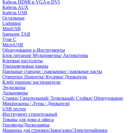
Кабель HDMI и VGA и DVI
Кабель AUX
Кабель USB
Остальные
Lightning
MiniUSB
Samsung TAB
Type C
MicroUSB
Оборудование и Инструменты
Блок питания/ Мультиметры/ Активаторы
Клеевые пистолеты
Ультразвуковые ванны
Паяльные станции / паяльники / паяльные пасты
Отвертки/ Пинцеты/ Кусачки/ Держатели
Клей/ припои/ растворители
Эндоскопы
Дальномеры
Станки/ Сверлильный/ Точильный/ Стойки/ Оборудование
Микроскопы / Лупы / Держатели
USB тестер
Инструмент строительный
Товары для дома и офиса
Гирлянды/Дисколампы
Машинка для стрижки/Зажигалки/Электрочайники