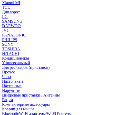
Xiaomi MI
TCL
Для ворот
LG
SAMSUNG
DAEWOO
JVC
PANASONIC
PHILIPS
SONY
TOSHIBA
HITACHI
Кондиционеры
Универсальный
Для ресиверов (приставок)
Прочее
Часы
Настольные
Настенные
Наручные
Цифровые приставки / Антенны
Рации
Компьютерные аксессуары
Коврик для мыши
Bluetooth/Wi-Fi адаптеры/Wi-Fi Роутеры