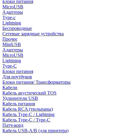
Блоки питания
MicroUSB
Адаптеры
Type-c
Lightning
Беспроводные
Сетевые зарядные устройства
Прочее
MiniUSB
Адаптеры
MicroUSB
Lightning
Type-C
Блоки питания
Для ноутбуков
Блоки питания/ Трансформаторы
Кабели
Кабель акустический TOS
Удлинители USB
Кабель питания
Кабель RCA (тюльпаны)
Кабель Type-C / Lightning
Кабель Type-C / Type-C
Патч-корд
Кабель USB-A/B (для принтера)