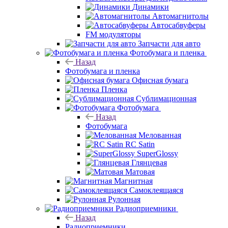
Динамики
Автомагнитолы
Автосабвуферы
FM модуляторы
Запчасти для авто
Фотобумага и пленка
Назад
Фотобумага и пленка
Офисная бумага
Пленка
Сублимационная
Фотобумага
Назад
Фотобумага
Мелованная
RC Satin
SuperGlossy
Глянцевая
Матовая
Магнитная
Самоклеящаяся
Рулонная
Радиоприемники
Назад
Радиоприемники