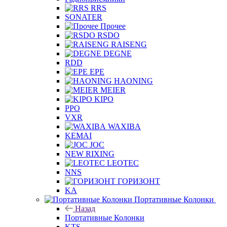
RRS
SONATER
Прочее
RSDO
RAISENG
DEGNE
RDD
EPE
HAONING
MEIER
KIPO
PPO
VXR
WAXIBA
KEMAI
JOC
NEW RIXING
LEOTEC
NNS
ГОРИЗОНТ
KA
Портативные Колонки
Назад
Портативные Колонки
KTS