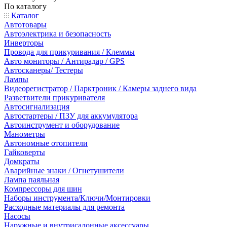
По каталогу
Каталог
Автотовары
Автоэлектрика и безопасность
Инверторы
Провода для прикуривания / Клеммы
Авто мониторы / Антирадар / GPS
Автосканеры/ Тестеры
Лампы
Видеорегистратор / Парктроник / Камеры заднего вида
Разветвители прикуривателя
Автосигнализация
Автостартеры / ПЗУ для аккумулятора
Автоинструмент и оборудование
Манометры
Автономные отопители
Гайковерты
Домкраты
Аварийные знаки / Огнетушители
Лампа паяльная
Компрессоры для шин
Наборы инструмента/Ключи/Монтировки
Расходные материалы для ремонта
Насосы
Наружные и внутрисалонные аксессуары