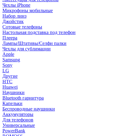
Чехлы iPhone
Микрофоны мобильные
Набор линз
Джойстик
Сотовые телефоны
Настольная подставка под телефон
Плеера
Лампы/Штативы/Селфи палки
Чехлы для сублимации
Apple
Samsung
Sony
LG
Другие
HTC
Huawei
Наушники
Bluetooth гарнитура
Капельки
Беспроводные наушники
Аккумуляторы
Для телефонов
Универсальные
PowerBank