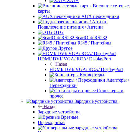
SATA
Внешние сетевые
карты
AUX переходники
Подключение питания / Антенн
OTG
ScartOut/ RS232
RJ45 / Пигтейлы
Другое
HDMI/ DVI/ VGA/ RCA/ DisplayPort
Назад
HDMI/ DVI/ VGA/ RCA/ DisplayPort
Конвертеры
Адаптеры /
Переходники
Сплиттеры и
прочее
Зарядные устройства
Назад
Зарядные устройства
Врезные
Переходники