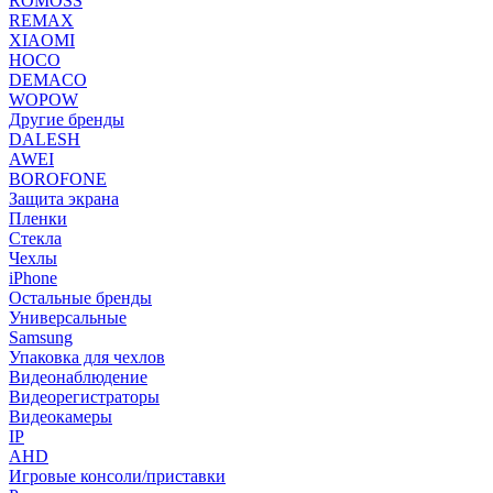
ROMOSS
REMAX
XIAOMI
HOCO
DEMACO
WOPOW
Другие бренды
DALESH
AWEI
BOROFONE
Защита экрана
Пленки
Стекла
Чехлы
iPhone
Остальные бренды
Универсальные
Samsung
Упаковка для чехлов
Видеонаблюдение
Видеорегистраторы
Видеокамеры
IP
AHD
Игровые консоли/приставки