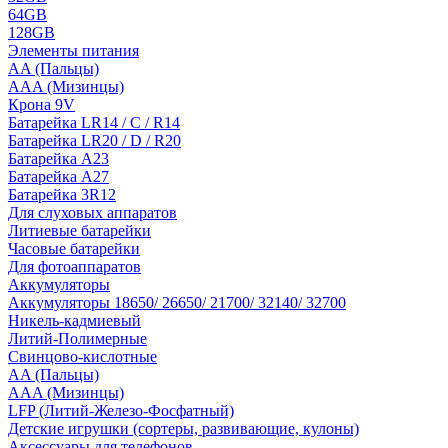
64GB
128GB
Элементы питания
AA (Пальцы)
AAA (Мизинцы)
Крона 9V
Батарейка LR14 / C / R14
Батарейка LR20 / D / R20
Батарейка A23
Батарейка A27
Батарейка 3R12
Для слуховых аппаратов
Литиевые батарейки
Часовые батарейки
Для фотоаппаратов
Аккумуляторы
Аккумуляторы 18650/ 26650/ 21700/ 32140/ 32700
Никель-кадмиевый
Литий-Полимерные
Свинцово-кислотные
AA (Пальцы)
AAA (Мизинцы)
LFP (Литий-Железо-Фосфатный)
Детские игрушки (сортеры, развивающие, кулоны)
Аксессуары для телефонов