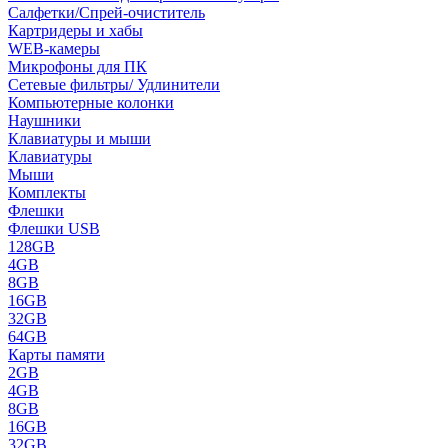
Салфетки/Спрей-очиститель
Картридеры и хабы
WEB-камеры
Микрофоны для ПК
Сетевые фильтры/ Удлинители
Компьютерные колонки
Наушники
Клавиатуры и мыши
Клавиатуры
Мыши
Комплекты
Флешки
Флешки USB
128GB
4GB
8GB
16GB
32GB
64GB
Карты памяти
2GB
4GB
8GB
16GB
32GB