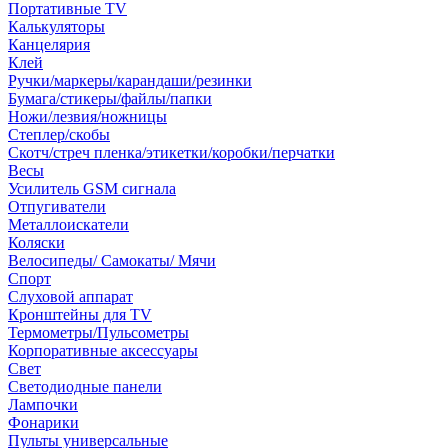
Портативные TV
Калькуляторы
Канцелярия
Клей
Ручки/маркеры/карандаши/резинки
Бумага/стикеры/файлы/папки
Ножи/лезвия/ножницы
Степлер/скобы
Скотч/стреч пленка/этикетки/коробки/перчатки
Весы
Усилитель GSM сигнала
Отпугиватели
Металлоискатели
Коляски
Велосипеды/ Самокаты/ Мячи
Спорт
Слуховой аппарат
Кронштейны для TV
Термометры/Пульсометры
Корпоративные аксессуары
Свет
Светодиодные панели
Лампочки
Фонарики
Пульты универсальные