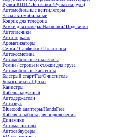
Ручки КПП / Лентяйки (Ручки на руль)
Автомобильные вентиляторы
Часы автомобильные
Коврик для телефона
Рамки для номера/ Наклейки/ Подсветка
Автоплечики
Авто зеркало
Ароматизаторы
Сетки / Салфетки / Полотенца
Автокосметика
Автомобильные пылесосы
Ремни / стропы и стяжки для груза
Автомобильные антенны
Быстрый старт/Газ/Очиститель
Брызговики / Щетки
Канистры
Кабель наружный
Автодержатели
Автозвук
Bluetooth адаптеры/HandsFree
Кабеля и наборы для подключения
Динамики
Автомагнитолы
Автосабвуферы
FM модуляторы