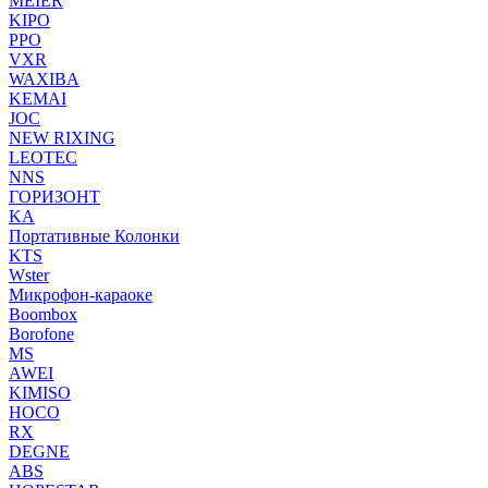
MEIER
KIPO
PPO
VXR
WAXIBA
KEMAI
JOC
NEW RIXING
LEOTEC
NNS
ГОРИЗОНТ
KA
Портативные Колонки
KTS
Wster
Микрофон-караоке
Boombox
Borofone
MS
AWEI
KIMISO
HOCO
RX
DEGNE
ABS