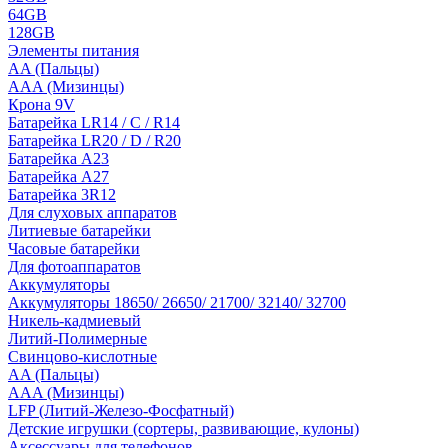
64GB
128GB
Элементы питания
AA (Пальцы)
AAA (Мизинцы)
Крона 9V
Батарейка LR14 / C / R14
Батарейка LR20 / D / R20
Батарейка A23
Батарейка A27
Батарейка 3R12
Для слуховых аппаратов
Литиевые батарейки
Часовые батарейки
Для фотоаппаратов
Аккумуляторы
Аккумуляторы 18650/ 26650/ 21700/ 32140/ 32700
Никель-кадмиевый
Литий-Полимерные
Свинцово-кислотные
AA (Пальцы)
AAA (Мизинцы)
LFP (Литий-Железо-Фосфатный)
Детские игрушки (сортеры, развивающие, кулоны)
Аксессуары для телефонов