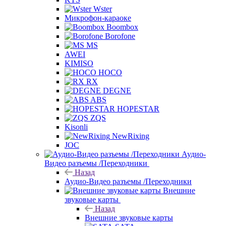
Wster
Микрофон-караоке
Boombox
Borofone
MS
AWEI
KIMISO
HOCO
RX
DEGNE
ABS
HOPESTAR
ZQS
Kisonli
NewRixing
JOC
Аудио-
Видео разъемы /Переходники
Назад
Аудио-Видео разъемы /Переходники
Внешние
звуковые карты
Назад
Внешние звуковые карты