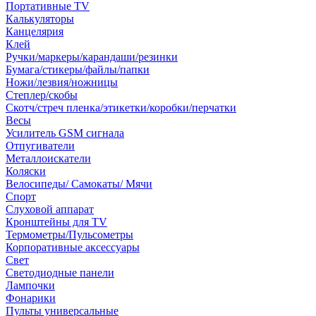
Портативные TV
Калькуляторы
Канцелярия
Клей
Ручки/маркеры/карандаши/резинки
Бумага/стикеры/файлы/папки
Ножи/лезвия/ножницы
Степлер/скобы
Скотч/стреч пленка/этикетки/коробки/перчатки
Весы
Усилитель GSM сигнала
Отпугиватели
Металлоискатели
Коляски
Велосипеды/ Самокаты/ Мячи
Спорт
Слуховой аппарат
Кронштейны для TV
Термометры/Пульсометры
Корпоративные аксессуары
Свет
Светодиодные панели
Лампочки
Фонарики
Пульты универсальные