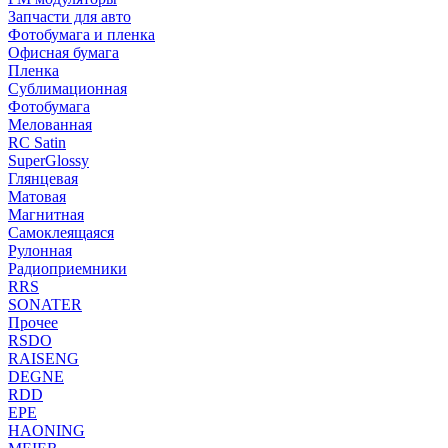
Запчасти для авто
Фотобумага и пленка
Офисная бумага
Пленка
Сублимационная
Фотобумага
Мелованная
RC Satin
SuperGlossy
Глянцевая
Матовая
Магнитная
Самоклеящаяся
Рулонная
Радиоприемники
RRS
SONATER
Прочее
RSDO
RAISENG
DEGNE
RDD
EPE
HAONING