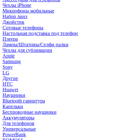
Чехлы iPhone
Микрофоны мобильные
Набор линз
Джойстик
Сотовые телефоны
Настольная подставка под телефон
Плеера
Лампы/Штативы/Селфи палки
Чехлы для сублимации
Apple
Samsung
Sony
LG
Другие
HTC
Huawei
Наушники
Bluetooth гарнитура
Капельки
Беспроводные наушники
Аккумуляторы
Для телефонов
Универсальные
PowerBank