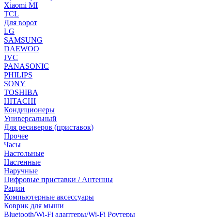
Xiaomi MI
TCL
Для ворот
LG
SAMSUNG
DAEWOO
JVC
PANASONIC
PHILIPS
SONY
TOSHIBA
HITACHI
Кондиционеры
Универсальный
Для ресиверов (приставок)
Прочее
Часы
Настольные
Настенные
Наручные
Цифровые приставки / Антенны
Рации
Компьютерные аксессуары
Коврик для мыши
Bluetooth/Wi-Fi адаптеры/Wi-Fi Роутеры