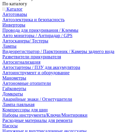
По каталогу
Каталог
Автотовары
Автоэлектрика и безопасность
Инверторы
Провода для прикуривания / Клеммы
Авто мониторы / Антирадар / GPS
Автосканеры/ Тестеры
Лампы
Видеорегистратор / Парктроник / Камеры заднего вида
Разветвители прикуривателя
Автосигнализация
Автостартеры / ПЗУ для аккумулятора
Автоинструмент и оборудование
Манометры
Автономные отопители
Гайковерты
Домкраты
Аварийные знаки / Огнетушители
Лампа паяльная
Компрессоры для шин
Наборы инструмента/Ключи/Монтировки
Расходные материалы для ремонта
Насосы
Наружные и внутрисалонные аксессуары