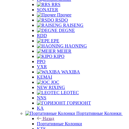
RRS
SONATER
Прочее
RSDO
RAISENG
DEGNE
RDD
EPE
HAONING
MEIER
KIPO
PPO
VXR
WAXIBA
KEMAI
JOC
NEW RIXING
LEOTEC
NNS
ГОРИЗОНТ
KA
Портативные Колонки
Назад
Портативные Колонки
KTS