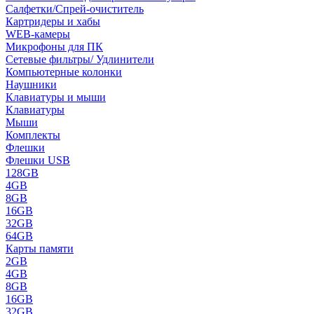
Салфетки/Спрей-очиститель
Картридеры и хабы
WEB-камеры
Микрофоны для ПК
Сетевые фильтры/ Удлинители
Компьютерные колонки
Наушники
Клавиатуры и мыши
Клавиатуры
Мыши
Комплекты
Флешки
Флешки USB
128GB
4GB
8GB
16GB
32GB
64GB
Карты памяти
2GB
4GB
8GB
16GB
32GB