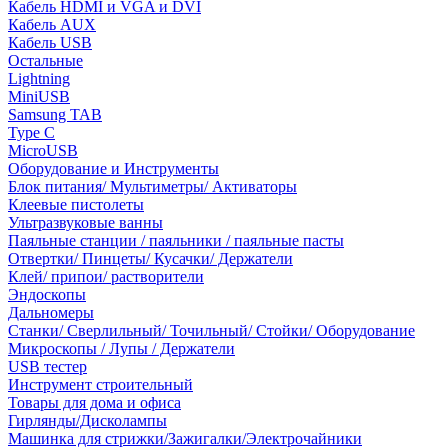
Кабель HDMI и VGA и DVI
Кабель AUX
Кабель USB
Остальные
Lightning
MiniUSB
Samsung TAB
Type C
MicroUSB
Оборудование и Инструменты
Блок питания/ Мультиметры/ Активаторы
Клеевые пистолеты
Ультразвуковые ванны
Паяльные станции / паяльники / паяльные пасты
Отвертки/ Пинцеты/ Кусачки/ Держатели
Клей/ припои/ растворители
Эндоскопы
Дальномеры
Станки/ Сверлильный/ Точильный/ Стойки/ Оборудование
Микроскопы / Лупы / Держатели
USB тестер
Инструмент строительный
Товары для дома и офиса
Гирлянды/Дисколампы
Машинка для стрижки/Зажигалки/Электрочайники