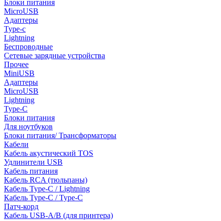
Блоки питания
MicroUSB
Адаптеры
Type-c
Lightning
Беспроводные
Сетевые зарядные устройства
Прочее
MiniUSB
Адаптеры
MicroUSB
Lightning
Type-C
Блоки питания
Для ноутбуков
Блоки питания/ Трансформаторы
Кабели
Кабель акустический TOS
Удлинители USB
Кабель питания
Кабель RCA (тюльпаны)
Кабель Type-C / Lightning
Кабель Type-C / Type-C
Патч-корд
Кабель USB-A/B (для принтера)