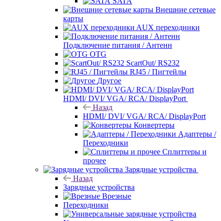
SATA
Внешние сетевые
карты
AUX переходники
Подключение питания / Антенн
OTG
ScartOut/ RS232
RJ45 / Пигтейлы
Другое
HDMI/ DVI/ VGA/ RCA/ DisplayPort
Назад
HDMI/ DVI/ VGA/ RCA/ DisplayPort
Конвертеры
Адаптеры /
Переходники
Сплиттеры и
прочее
Зарядные устройства
Назад
Зарядные устройства
Врезные
Переходники