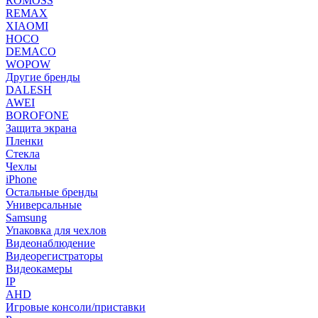
ROMOSS
REMAX
XIAOMI
HOCO
DEMACO
WOPOW
Другие бренды
DALESH
AWEI
BOROFONE
Защита экрана
Пленки
Стекла
Чехлы
iPhone
Остальные бренды
Универсальные
Samsung
Упаковка для чехлов
Видеонаблюдение
Видеорегистраторы
Видеокамеры
IP
AHD
Игровые консоли/приставки