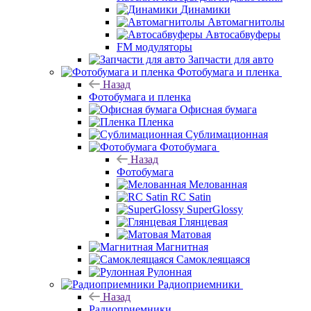
Динамики
Автомагнитолы
Автосабвуферы
FM модуляторы
Запчасти для авто
Фотобумага и пленка
Назад
Фотобумага и пленка
Офисная бумага
Пленка
Сублимационная
Фотобумага
Назад
Фотобумага
Мелованная
RC Satin
SuperGlossy
Глянцевая
Матовая
Магнитная
Самоклеящаяся
Рулонная
Радиоприемники
Назад
Радиоприемники