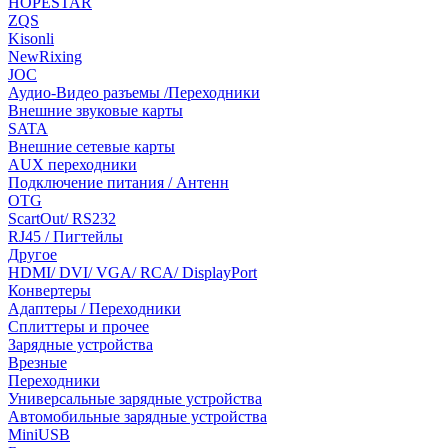
HOPESTAR
ZQS
Kisonli
NewRixing
JOC
Аудио-Видео разъемы /Переходники
Внешние звуковые карты
SATA
Внешние сетевые карты
AUX переходники
Подключение питания / Антенн
OTG
ScartOut/ RS232
RJ45 / Пигтейлы
Другое
HDMI/ DVI/ VGA/ RCA/ DisplayPort
Конвертеры
Адаптеры / Переходники
Сплиттеры и прочее
Зарядные устройства
Врезные
Переходники
Универсальные зарядные устройства
Автомобильные зарядные устройства
MiniUSB