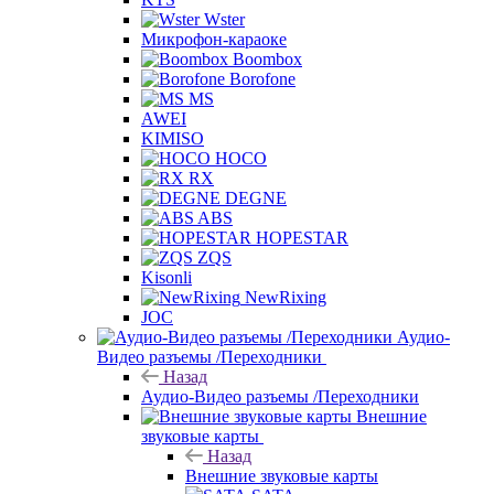
Wster
Микрофон-караоке
Boombox
Borofone
MS
AWEI
KIMISO
HOCO
RX
DEGNE
ABS
HOPESTAR
ZQS
Kisonli
NewRixing
JOC
Аудио-
Видео разъемы /Переходники
Назад
Аудио-Видео разъемы /Переходники
Внешние
звуковые карты
Назад
Внешние звуковые карты