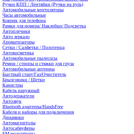
Ручки КПП / Лентяйки (Ручки на руль)
Автомобильные вентиляторы
Часы автомобильные
Коврик для телефона
Рамки для номера/ Наклейки/ Подсветка
Автоплечики
Авто зеркало
Ароматизаторы
Сетки / Салфетки / Полотенца
Автокосметика
Автомобильные пылесосы
Ремни / стропы и стяжки для груза
Автомобильные антенны
Быстрый старт/Газ/Очиститель
Брызговики / Щетки
Канистры
Кабель наружный
Автодержатели
Автозвук
Bluetooth адаптеры/HandsFree
Кабеля и наборы для подключения
Динамики
Автомагнитолы
Автосабвуферы
FM модуляторы