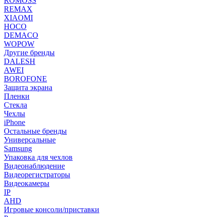
ROMOSS
REMAX
XIAOMI
HOCO
DEMACO
WOPOW
Другие бренды
DALESH
AWEI
BOROFONE
Защита экрана
Пленки
Стекла
Чехлы
iPhone
Остальные бренды
Универсальные
Samsung
Упаковка для чехлов
Видеонаблюдение
Видеорегистраторы
Видеокамеры
IP
AHD
Игровые консоли/приставки