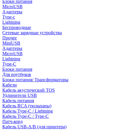
Блоки питания
MicroUSB
Адаптеры
Type-c
Lightning
Беспроводные
Сетевые зарядные устройства
Прочее
MiniUSB
Адаптеры
MicroUSB
Lightning
Type-C
Блоки питания
Для ноутбуков
Блоки питания/ Трансформаторы
Кабели
Кабель акустический TOS
Удлинители USB
Кабель питания
Кабель RCA (тюльпаны)
Кабель Type-C / Lightning
Кабель Type-C / Type-C
Патч-корд
Кабель USB-A/B (для принтера)