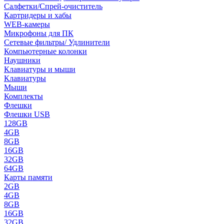
Салфетки/Спрей-очиститель
Картридеры и хабы
WEB-камеры
Микрофоны для ПК
Сетевые фильтры/ Удлинители
Компьютерные колонки
Наушники
Клавиатуры и мыши
Клавиатуры
Мыши
Комплекты
Флешки
Флешки USB
128GB
4GB
8GB
16GB
32GB
64GB
Карты памяти
2GB
4GB
8GB
16GB
32GB