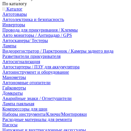
По каталогу
Каталог
Автотовары
Автоэлектрика и безопасность
Инверторы
Провода для прикуривания / Клеммы
Авто мониторы / Антирадар / GPS
Автосканеры/ Тестеры
Лампы
Видеорегистратор / Парктроник / Камеры заднего вида
Разветвители прикуривателя
Автосигнализация
Автостартеры / ПЗУ для аккумулятора
Автоинструмент и оборудование
Манометры
Автономные отопители
Гайковерты
Домкраты
Аварийные знаки / Огнетушители
Лампа паяльная
Компрессоры для шин
Наборы инструмента/Ключи/Монтировки
Расходные материалы для ремонта
Насосы
Наружные и внутрисалонные аксессуары