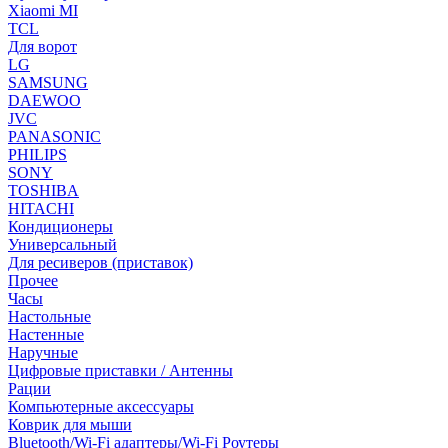
Xiaomi MI
TCL
Для ворот
LG
SAMSUNG
DAEWOO
JVC
PANASONIC
PHILIPS
SONY
TOSHIBA
HITACHI
Кондиционеры
Универсальный
Для ресиверов (приставок)
Прочее
Часы
Настольные
Настенные
Наручные
Цифровые приставки / Антенны
Рации
Компьютерные аксессуары
Коврик для мыши
Bluetooth/Wi-Fi адаптеры/Wi-Fi Роутеры