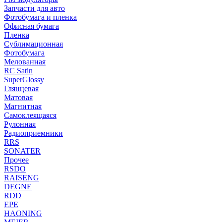
Запчасти для авто
Фотобумага и пленка
Офисная бумага
Пленка
Сублимационная
Фотобумага
Мелованная
RC Satin
SuperGlossy
Глянцевая
Матовая
Магнитная
Самоклеящаяся
Рулонная
Радиоприемники
RRS
SONATER
Прочее
RSDO
RAISENG
DEGNE
RDD
EPE
HAONING