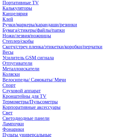
Портативные TV
Калькуляторы
Канцелярия
Клей
Ручки/маркеры/карандаши/резинки
Бумага/стикеры/файлы/папки
Ножи/лезвия/ножницы
Степлер/скобы
Скотч/стреч пленка/этикетки/коробки/перчатки
Весы
Усилитель GSM сигнала
Отпугиватели
Металлоискатели
Коляски
Велосипеды/ Самокаты/ Мячи
Спорт
Слуховой аппарат
Кронштейны для TV
Термометры/Пульсометры
Корпоративные аксессуары
Свет
Светодиодные панели
Лампочки
Фонарики
Пульты универсальные