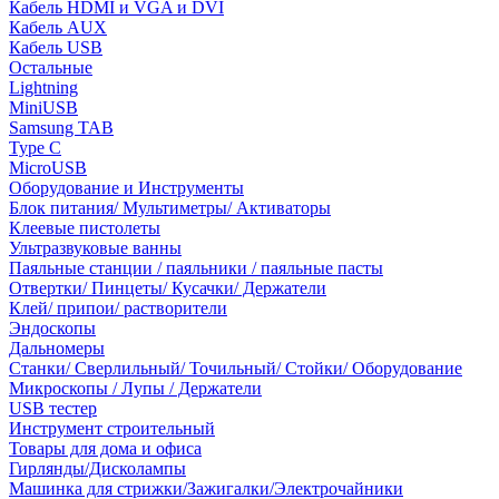
Кабель HDMI и VGA и DVI
Кабель AUX
Кабель USB
Остальные
Lightning
MiniUSB
Samsung TAB
Type C
MicroUSB
Оборудование и Инструменты
Блок питания/ Мультиметры/ Активаторы
Клеевые пистолеты
Ультразвуковые ванны
Паяльные станции / паяльники / паяльные пасты
Отвертки/ Пинцеты/ Кусачки/ Держатели
Клей/ припои/ растворители
Эндоскопы
Дальномеры
Станки/ Сверлильный/ Точильный/ Стойки/ Оборудование
Микроскопы / Лупы / Держатели
USB тестер
Инструмент строительный
Товары для дома и офиса
Гирлянды/Дисколампы
Машинка для стрижки/Зажигалки/Электрочайники