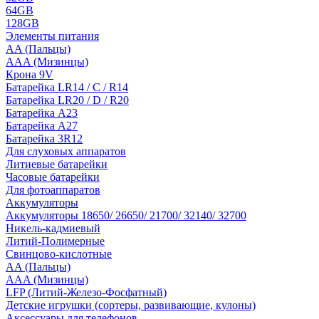
64GB
128GB
Элементы питания
AA (Пальцы)
AAA (Мизинцы)
Крона 9V
Батарейка LR14 / C / R14
Батарейка LR20 / D / R20
Батарейка A23
Батарейка A27
Батарейка 3R12
Для слуховых аппаратов
Литиевые батарейки
Часовые батарейки
Для фотоаппаратов
Аккумуляторы
Аккумуляторы 18650/ 26650/ 21700/ 32140/ 32700
Никель-кадмиевый
Литий-Полимерные
Свинцово-кислотные
AA (Пальцы)
AAA (Мизинцы)
LFP (Литий-Железо-Фосфатный)
Детские игрушки (сортеры, развивающие, кулоны)
Аксессуары для телефонов