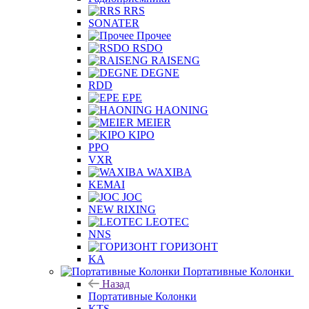
RRS
SONATER
Прочее
RSDO
RAISENG
DEGNE
RDD
EPE
HAONING
MEIER
KIPO
PPO
VXR
WAXIBA
KEMAI
JOC
NEW RIXING
LEOTEC
NNS
ГОРИЗОНТ
KA
Портативные Колонки
Назад
Портативные Колонки
KTS