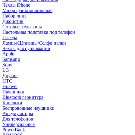
Чехлы iPhone
Микрофоны мобильные
Набор линз
Джойстик
Сотовые телефоны
Настольная подставка под телефон
Плеера
Лампы/Штативы/Селфи палки
Чехлы для сублимации
Apple
Samsung
Sony
LG
Другие
HTC
Huawei
Наушники
Bluetooth гарнитура
Капельки
Беспроводные наушники
Аккумуляторы
Для телефонов
Универсальные
PowerBank