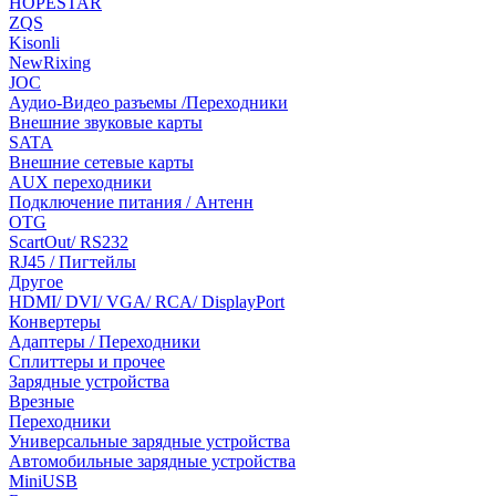
HOPESTAR
ZQS
Kisonli
NewRixing
JOC
Аудио-Видео разъемы /Переходники
Внешние звуковые карты
SATA
Внешние сетевые карты
AUX переходники
Подключение питания / Антенн
OTG
ScartOut/ RS232
RJ45 / Пигтейлы
Другое
HDMI/ DVI/ VGA/ RCA/ DisplayPort
Конвертеры
Адаптеры / Переходники
Сплиттеры и прочее
Зарядные устройства
Врезные
Переходники
Универсальные зарядные устройства
Автомобильные зарядные устройства
MiniUSB