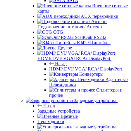
SATA
Внешние сетевые
карты
AUX переходники
Подключение питания / Антенн
OTG
ScartOut/ RS232
RJ45 / Пигтейлы
Другое
HDMI/ DVI/ VGA/ RCA/ DisplayPort
Назад
HDMI/ DVI/ VGA/ RCA/ DisplayPort
Конвертеры
Адаптеры /
Переходники
Сплиттеры и
прочее
Зарядные устройства
Назад
Зарядные устройства
Врезные
Переходники