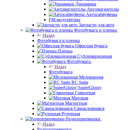
Динамики
Автомагнитолы
Автосабвуферы
FM модуляторы
Запчасти для авто
Фотобумага и пленка
Назад
Фотобумага и пленка
Офисная бумага
Пленка
Сублимационная
Фотобумага
Назад
Фотобумага
Мелованная
RC Satin
SuperGlossy
Глянцевая
Матовая
Магнитная
Самоклеящаяся
Рулонная
Радиоприемники
Назад
Радиоприемники