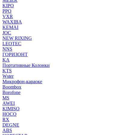
MEIER
KIPO
PPO
VXR
WAXIBA
KEMAI
JOC
NEW RIXING
LEOTEC
NNS
ГОРИЗОНТ
KA
Портативные Колонки
KTS
Wster
Микрофон-караоке
Boombox
Borofone
MS
AWEI
KIMISO
HOCO
RX
DEGNE
ABS