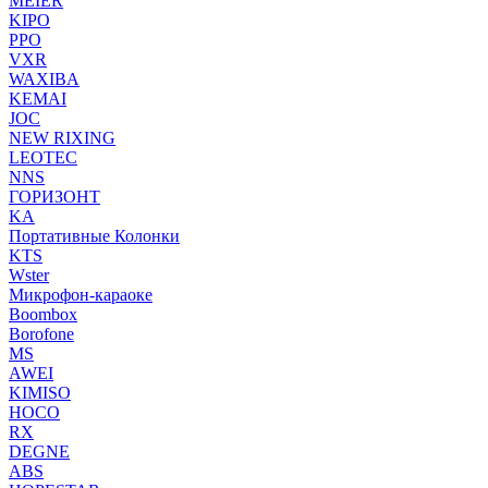
MEIER
KIPO
PPO
VXR
WAXIBA
KEMAI
JOC
NEW RIXING
LEOTEC
NNS
ГОРИЗОНТ
KA
Портативные Колонки
KTS
Wster
Микрофон-караоке
Boombox
Borofone
MS
AWEI
KIMISO
HOCO
RX
DEGNE
ABS