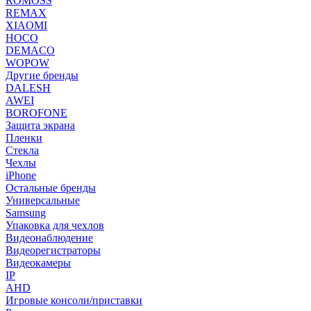
ROMOSS
REMAX
XIAOMI
HOCO
DEMACO
WOPOW
Другие бренды
DALESH
AWEI
BOROFONE
Защита экрана
Пленки
Стекла
Чехлы
iPhone
Остальные бренды
Универсальные
Samsung
Упаковка для чехлов
Видеонаблюдение
Видеорегистраторы
Видеокамеры
IP
AHD
Игровые консоли/приставки