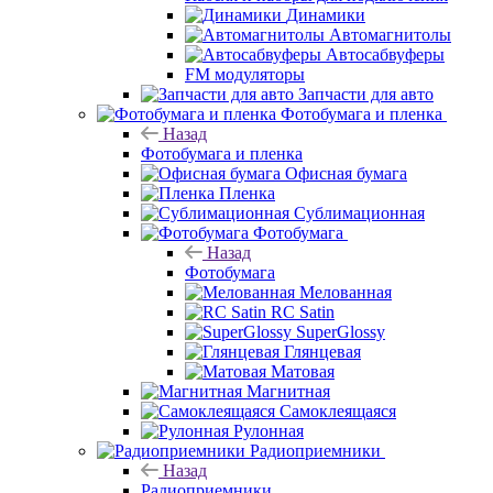
Динамики
Автомагнитолы
Автосабвуферы
FM модуляторы
Запчасти для авто
Фотобумага и пленка
Назад
Фотобумага и пленка
Офисная бумага
Пленка
Сублимационная
Фотобумага
Назад
Фотобумага
Мелованная
RC Satin
SuperGlossy
Глянцевая
Матовая
Магнитная
Самоклеящаяся
Рулонная
Радиоприемники
Назад
Радиоприемники