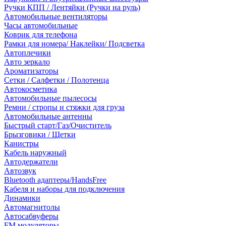
Ручки КПП / Лентяйки (Ручки на руль)
Автомобильные вентиляторы
Часы автомобильные
Коврик для телефона
Рамки для номера/ Наклейки/ Подсветка
Автоплечики
Авто зеркало
Ароматизаторы
Сетки / Салфетки / Полотенца
Автокосметика
Автомобильные пылесосы
Ремни / стропы и стяжки для груза
Автомобильные антенны
Быстрый старт/Газ/Очиститель
Брызговики / Щетки
Канистры
Кабель наружный
Автодержатели
Автозвук
Bluetooth адаптеры/HandsFree
Кабеля и наборы для подключения
Динамики
Автомагнитолы
Автосабвуферы
FM модуляторы