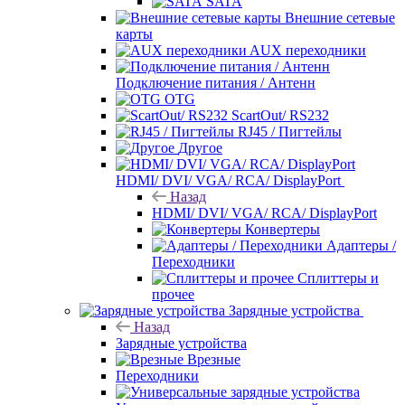
SATA
Внешние сетевые
карты
AUX переходники
Подключение питания / Антенн
OTG
ScartOut/ RS232
RJ45 / Пигтейлы
Другое
HDMI/ DVI/ VGA/ RCA/ DisplayPort
Назад
HDMI/ DVI/ VGA/ RCA/ DisplayPort
Конвертеры
Адаптеры /
Переходники
Сплиттеры и
прочее
Зарядные устройства
Назад
Зарядные устройства
Врезные
Переходники