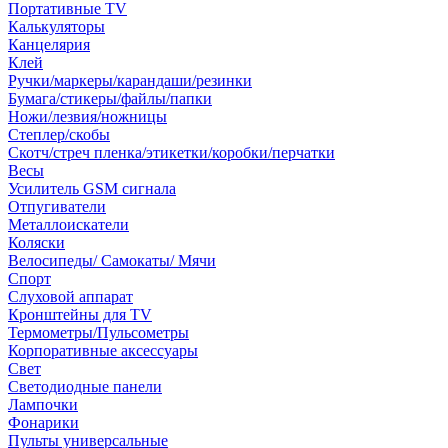
Портативные TV
Калькуляторы
Канцелярия
Клей
Ручки/маркеры/карандаши/резинки
Бумага/стикеры/файлы/папки
Ножи/лезвия/ножницы
Степлер/скобы
Скотч/стреч пленка/этикетки/коробки/перчатки
Весы
Усилитель GSM сигнала
Отпугиватели
Металлоискатели
Коляски
Велосипеды/ Самокаты/ Мячи
Спорт
Слуховой аппарат
Кронштейны для TV
Термометры/Пульсометры
Корпоративные аксессуары
Свет
Светодиодные панели
Лампочки
Фонарики
Пульты универсальные