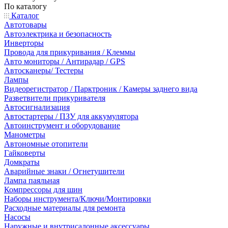
По каталогу
Каталог
Автотовары
Автоэлектрика и безопасность
Инверторы
Провода для прикуривания / Клеммы
Авто мониторы / Антирадар / GPS
Автосканеры/ Тестеры
Лампы
Видеорегистратор / Парктроник / Камеры заднего вида
Разветвители прикуривателя
Автосигнализация
Автостартеры / ПЗУ для аккумулятора
Автоинструмент и оборудование
Манометры
Автономные отопители
Гайковерты
Домкраты
Аварийные знаки / Огнетушители
Лампа паяльная
Компрессоры для шин
Наборы инструмента/Ключи/Монтировки
Расходные материалы для ремонта
Насосы
Наружные и внутрисалонные аксессуары