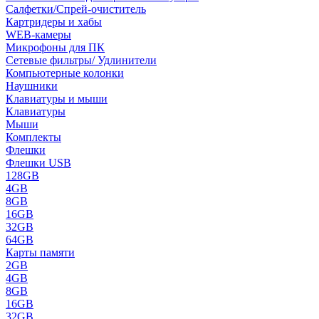
Салфетки/Спрей-очиститель
Картридеры и хабы
WEB-камеры
Микрофоны для ПК
Сетевые фильтры/ Удлинители
Компьютерные колонки
Наушники
Клавиатуры и мыши
Клавиатуры
Мыши
Комплекты
Флешки
Флешки USB
128GB
4GB
8GB
16GB
32GB
64GB
Карты памяти
2GB
4GB
8GB
16GB
32GB