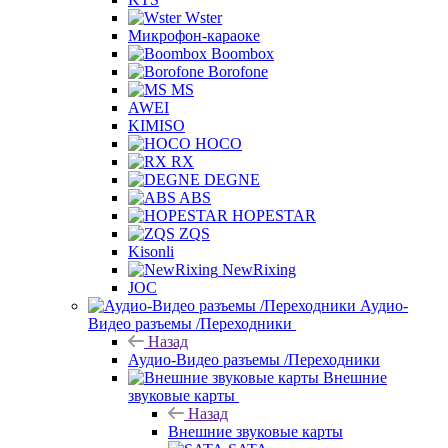
Wster
Микрофон-караоке
Boombox
Borofone
MS
AWEI
KIMISO
HOCO
RX
DEGNE
ABS
HOPESTAR
ZQS
Kisonli
NewRixing
JOC
Аудио-
Видео разъемы /Переходники
Назад
Аудио-Видео разъемы /Переходники
Внешние
звуковые карты
Назад
Внешние звуковые карты