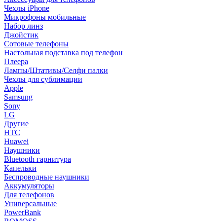
Чехлы iPhone
Микрофоны мобильные
Набор линз
Джойстик
Сотовые телефоны
Настольная подставка под телефон
Плеера
Лампы/Штативы/Селфи палки
Чехлы для сублимации
Apple
Samsung
Sony
LG
Другие
HTC
Huawei
Наушники
Bluetooth гарнитура
Капельки
Беспроводные наушники
Аккумуляторы
Для телефонов
Универсальные
PowerBank