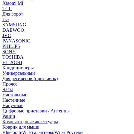
Xiaomi MI
TCL
Для ворот
LG
SAMSUNG
DAEWOO
JVC
PANASONIC
PHILIPS
SONY
TOSHIBA
HITACHI
Кондиционеры
Универсальный
Для ресиверов (приставок)
Прочее
Часы
Настольные
Настенные
Наручные
Цифровые приставки / Антенны
Рации
Компьютерные аксессуары
Коврик для мыши
Bluetooth/Wi-Fi адаптеры/Wi-Fi Роутеры