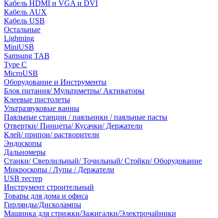
Кабель HDMI и VGA и DVI
Кабель AUX
Кабель USB
Остальные
Lightning
MiniUSB
Samsung TAB
Type C
MicroUSB
Оборудование и Инструменты
Блок питания/ Мультиметры/ Активаторы
Клеевые пистолеты
Ультразвуковые ванны
Паяльные станции / паяльники / паяльные пасты
Отвертки/ Пинцеты/ Кусачки/ Держатели
Клей/ припои/ растворители
Эндоскопы
Дальномеры
Станки/ Сверлильный/ Точильный/ Стойки/ Оборудование
Микроскопы / Лупы / Держатели
USB тестер
Инструмент строительный
Товары для дома и офиса
Гирлянды/Дисколампы
Машинка для стрижки/Зажигалки/Электрочайники