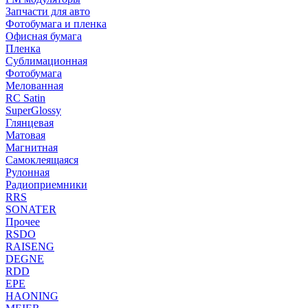
Запчасти для авто
Фотобумага и пленка
Офисная бумага
Пленка
Сублимационная
Фотобумага
Мелованная
RC Satin
SuperGlossy
Глянцевая
Матовая
Магнитная
Самоклеящаяся
Рулонная
Радиоприемники
RRS
SONATER
Прочее
RSDO
RAISENG
DEGNE
RDD
EPE
HAONING