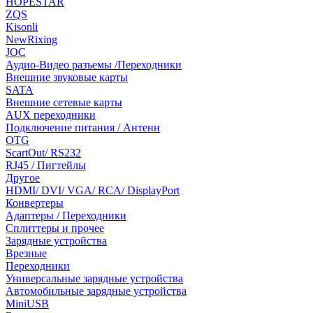
HOPESTAR
ZQS
Kisonli
NewRixing
JOC
Аудио-Видео разъемы /Переходники
Внешние звуковые карты
SATA
Внешние сетевые карты
AUX переходники
Подключение питания / Антенн
OTG
ScartOut/ RS232
RJ45 / Пигтейлы
Другое
HDMI/ DVI/ VGA/ RCA/ DisplayPort
Конвертеры
Адаптеры / Переходники
Сплиттеры и прочее
Зарядные устройства
Врезные
Переходники
Универсальные зарядные устройства
Автомобильные зарядные устройства
MiniUSB