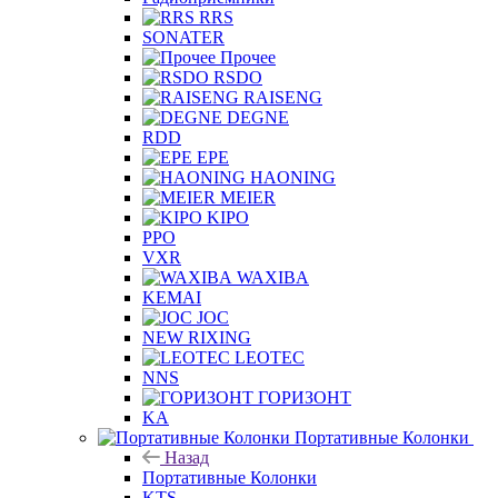
RRS
SONATER
Прочее
RSDO
RAISENG
DEGNE
RDD
EPE
HAONING
MEIER
KIPO
PPO
VXR
WAXIBA
KEMAI
JOC
NEW RIXING
LEOTEC
NNS
ГОРИЗОНТ
KA
Портативные Колонки
Назад
Портативные Колонки
KTS