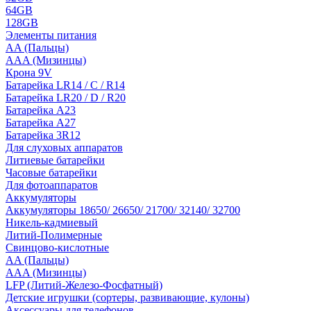
64GB
128GB
Элементы питания
AA (Пальцы)
AAA (Мизинцы)
Крона 9V
Батарейка LR14 / C / R14
Батарейка LR20 / D / R20
Батарейка A23
Батарейка A27
Батарейка 3R12
Для слуховых аппаратов
Литиевые батарейки
Часовые батарейки
Для фотоаппаратов
Аккумуляторы
Аккумуляторы 18650/ 26650/ 21700/ 32140/ 32700
Никель-кадмиевый
Литий-Полимерные
Свинцово-кислотные
AA (Пальцы)
AAA (Мизинцы)
LFP (Литий-Железо-Фосфатный)
Детские игрушки (сортеры, развивающие, кулоны)
Аксессуары для телефонов