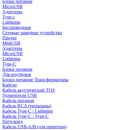
Блоки питания
MicroUSB
Адаптеры
Type-c
Lightning
Беспроводные
Сетевые зарядные устройства
Прочее
MiniUSB
Адаптеры
MicroUSB
Lightning
Type-C
Блоки питания
Для ноутбуков
Блоки питания/ Трансформаторы
Кабели
Кабель акустический TOS
Удлинители USB
Кабель питания
Кабель RCA (тюльпаны)
Кабель Type-C / Lightning
Кабель Type-C / Type-C
Патч-корд
Кабель USB-A/B (для принтера)