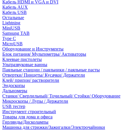
Кабель HDMI и VGA и DVI
Кабель AUX
Кабель USB
Остальные
Lightning
MiniUSB
Samsung TAB
Type C
MicroUSB
Оборудование и Инструменты
Блок питания/ Мультиметры/ Активаторы
Клеевые пистолеты
Ультразвуковые ванны
Паяльные станции / паяльники / паяльные пасты
Отвертки/ Пинцеты/ Кусачки/ Держатели
Клей/ припои/ растворители
Эндоскопы
Дальномеры
Станки/ Сверлильный/ Точильный/ Стойки/ Оборудование
Микроскопы / Лупы / Держатели
USB тестер
Инструмент строительный
Товары для дома и офиса
Гирлянды/Дисколампы
Машинка для стрижки/Зажигалки/Электрочайники