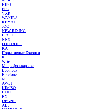
MEIER
KIPO
PPO
VXR
WAXIBA
KEMAI
JOC
NEW RIXING
LEOTEC
NNS
ГОРИЗОНТ
KA
Портативные Колонки
KTS
Wster
Микрофон-караоке
Boombox
Borofone
MS
AWEI
KIMISO
HOCO
RX
DEGNE
ABS