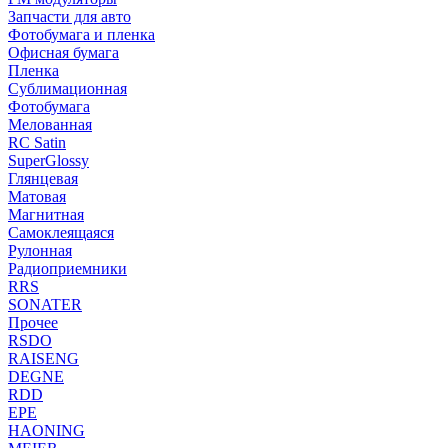
Запчасти для авто
Фотобумага и пленка
Офисная бумага
Пленка
Сублимационная
Фотобумага
Мелованная
RC Satin
SuperGlossy
Глянцевая
Матовая
Магнитная
Самоклеящаяся
Рулонная
Радиоприемники
RRS
SONATER
Прочее
RSDO
RAISENG
DEGNE
RDD
EPE
HAONING