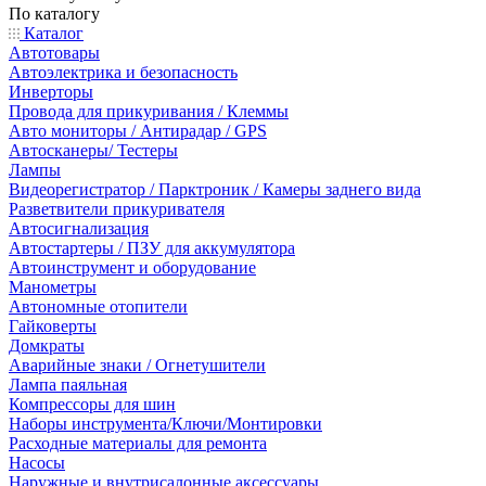
По каталогу
Каталог
Автотовары
Автоэлектрика и безопасность
Инверторы
Провода для прикуривания / Клеммы
Авто мониторы / Антирадар / GPS
Автосканеры/ Тестеры
Лампы
Видеорегистратор / Парктроник / Камеры заднего вида
Разветвители прикуривателя
Автосигнализация
Автостартеры / ПЗУ для аккумулятора
Автоинструмент и оборудование
Манометры
Автономные отопители
Гайковерты
Домкраты
Аварийные знаки / Огнетушители
Лампа паяльная
Компрессоры для шин
Наборы инструмента/Ключи/Монтировки
Расходные материалы для ремонта
Насосы
Наружные и внутрисалонные аксессуары