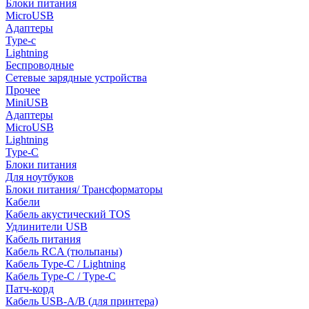
Блоки питания
MicroUSB
Адаптеры
Type-c
Lightning
Беспроводные
Сетевые зарядные устройства
Прочее
MiniUSB
Адаптеры
MicroUSB
Lightning
Type-C
Блоки питания
Для ноутбуков
Блоки питания/ Трансформаторы
Кабели
Кабель акустический TOS
Удлинители USB
Кабель питания
Кабель RCA (тюльпаны)
Кабель Type-C / Lightning
Кабель Type-C / Type-C
Патч-корд
Кабель USB-A/B (для принтера)