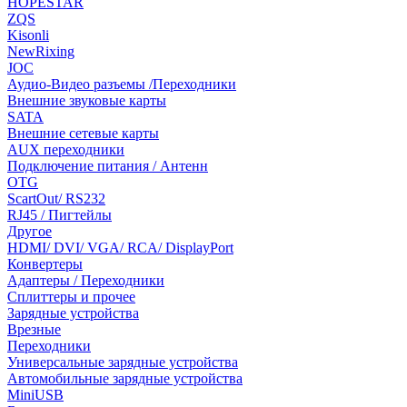
HOPESTAR
ZQS
Kisonli
NewRixing
JOC
Аудио-Видео разъемы /Переходники
Внешние звуковые карты
SATA
Внешние сетевые карты
AUX переходники
Подключение питания / Антенн
OTG
ScartOut/ RS232
RJ45 / Пигтейлы
Другое
HDMI/ DVI/ VGA/ RCA/ DisplayPort
Конвертеры
Адаптеры / Переходники
Сплиттеры и прочее
Зарядные устройства
Врезные
Переходники
Универсальные зарядные устройства
Автомобильные зарядные устройства
MiniUSB