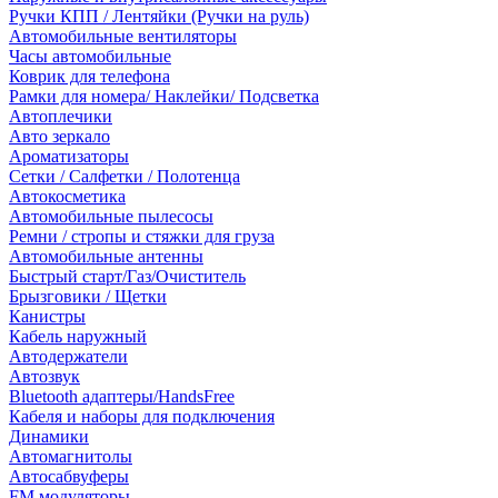
Ручки КПП / Лентяйки (Ручки на руль)
Автомобильные вентиляторы
Часы автомобильные
Коврик для телефона
Рамки для номера/ Наклейки/ Подсветка
Автоплечики
Авто зеркало
Ароматизаторы
Сетки / Салфетки / Полотенца
Автокосметика
Автомобильные пылесосы
Ремни / стропы и стяжки для груза
Автомобильные антенны
Быстрый старт/Газ/Очиститель
Брызговики / Щетки
Канистры
Кабель наружный
Автодержатели
Автозвук
Bluetooth адаптеры/HandsFree
Кабеля и наборы для подключения
Динамики
Автомагнитолы
Автосабвуферы
FM модуляторы