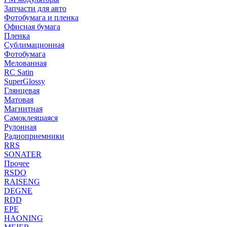
Запчасти для авто
Фотобумага и пленка
Офисная бумага
Пленка
Сублимационная
Фотобумага
Мелованная
RC Satin
SuperGlossy
Глянцевая
Матовая
Магнитная
Самоклеящаяся
Рулонная
Радиоприемники
RRS
SONATER
Прочее
RSDO
RAISENG
DEGNE
RDD
EPE
HAONING