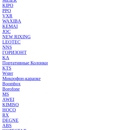
MEIER
KIPO
PPO
VXR
WAXIBA
KEMAI
JOC
NEW RIXING
LEOTEC
NNS
ГОРИЗОНТ
KA
Портативные Колонки
KTS
Wster
Микрофон-караоке
Boombox
Borofone
MS
AWEI
KIMISO
HOCO
RX
DEGNE
ABS