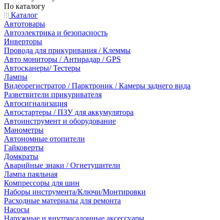
По каталогу
Каталог
Автотовары
Автоэлектрика и безопасность
Инверторы
Провода для прикуривания / Клеммы
Авто мониторы / Антирадар / GPS
Автосканеры/ Тестеры
Лампы
Видеорегистратор / Парктроник / Камеры заднего вида
Разветвители прикуривателя
Автосигнализация
Автостартеры / ПЗУ для аккумулятора
Автоинструмент и оборудование
Манометры
Автономные отопители
Гайковерты
Домкраты
Аварийные знаки / Огнетушители
Лампа паяльная
Компрессоры для шин
Наборы инструмента/Ключи/Монтировки
Расходные материалы для ремонта
Насосы
Наружные и внутрисалонные аксессуары