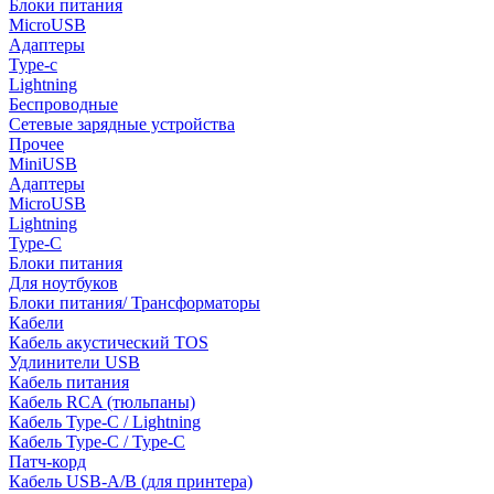
Блоки питания
MicroUSB
Адаптеры
Type-c
Lightning
Беспроводные
Сетевые зарядные устройства
Прочее
MiniUSB
Адаптеры
MicroUSB
Lightning
Type-C
Блоки питания
Для ноутбуков
Блоки питания/ Трансформаторы
Кабели
Кабель акустический TOS
Удлинители USB
Кабель питания
Кабель RCA (тюльпаны)
Кабель Type-C / Lightning
Кабель Type-C / Type-C
Патч-корд
Кабель USB-A/B (для принтера)