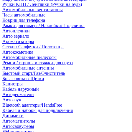
Ручки КПП / Лентяйки (Ручки на руль)
Автомобильные вентиляторы
Часы автомобильные
Коврик для телефона
Рамки для номера/ Наклейки/ Подсветка
Автоплечики
Авто зеркало
Ароматизаторы
Сетки / Салфетки / Полотенца
Автокосметика
Автомобильные пылесосы
Ремни / стропы и стяжки для груза
Автомобильные антенны
Быстрый старт/Газ/Очиститель
Брызговики / Щетки
Канистры
Кабель наружный
Автодержатели
Автозвук
Bluetooth адаптеры/HandsFree
Кабеля и наборы для подключения
Динамики
Автомагнитолы
Автосабвуферы
FM модуляторы