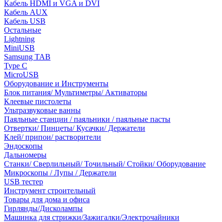
Кабель HDMI и VGA и DVI
Кабель AUX
Кабель USB
Остальные
Lightning
MiniUSB
Samsung TAB
Type C
MicroUSB
Оборудование и Инструменты
Блок питания/ Мультиметры/ Активаторы
Клеевые пистолеты
Ультразвуковые ванны
Паяльные станции / паяльники / паяльные пасты
Отвертки/ Пинцеты/ Кусачки/ Держатели
Клей/ припои/ растворители
Эндоскопы
Дальномеры
Станки/ Сверлильный/ Точильный/ Стойки/ Оборудование
Микроскопы / Лупы / Держатели
USB тестер
Инструмент строительный
Товары для дома и офиса
Гирлянды/Дисколампы
Машинка для стрижки/Зажигалки/Электрочайники