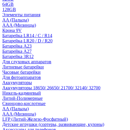
64GB
128GB
Элементы питания
AA (Пальцы)
AAA (Мизинцы)
Крона 9V
Батарейка LR14 / C / R14
Батарейка LR20 / D / R20
Батарейка A23
Батарейка A27
Батарейка 3R12
Для слуховых аппаратов
Литиевые батарейки
Часовые батарейки
Для фотоаппаратов
Аккумуляторы
Аккумуляторы 18650/ 26650/ 21700/ 32140/ 32700
Никель-кадмиевый
Литий-Полимерные
Свинцово-кислотные
AA (Пальцы)
AAA (Мизинцы)
LFP (Литий-Железо-Фосфатный)
Детские игрушки (сортеры, развивающие, кулоны)
Аксессуары для телефонов