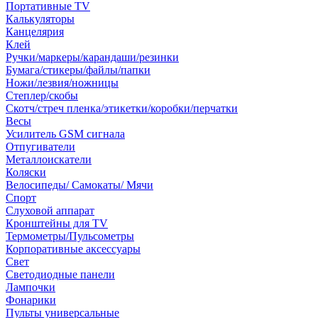
Портативные TV
Калькуляторы
Канцелярия
Клей
Ручки/маркеры/карандаши/резинки
Бумага/стикеры/файлы/папки
Ножи/лезвия/ножницы
Степлер/скобы
Скотч/стреч пленка/этикетки/коробки/перчатки
Весы
Усилитель GSM сигнала
Отпугиватели
Металлоискатели
Коляски
Велосипеды/ Самокаты/ Мячи
Спорт
Слуховой аппарат
Кронштейны для TV
Термометры/Пульсометры
Корпоративные аксессуары
Свет
Светодиодные панели
Лампочки
Фонарики
Пульты универсальные