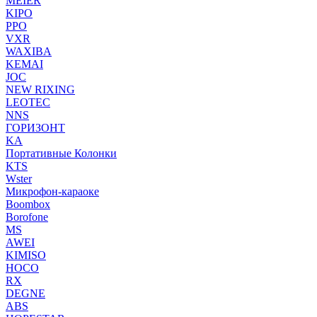
MEIER
KIPO
PPO
VXR
WAXIBA
KEMAI
JOC
NEW RIXING
LEOTEC
NNS
ГОРИЗОНТ
KA
Портативные Колонки
KTS
Wster
Микрофон-караоке
Boombox
Borofone
MS
AWEI
KIMISO
HOCO
RX
DEGNE
ABS