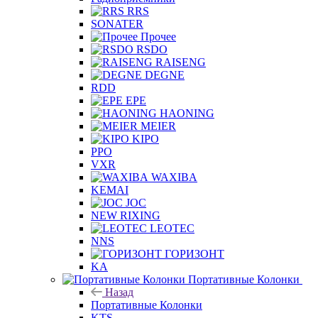
RRS
SONATER
Прочее
RSDO
RAISENG
DEGNE
RDD
EPE
HAONING
MEIER
KIPO
PPO
VXR
WAXIBA
KEMAI
JOC
NEW RIXING
LEOTEC
NNS
ГОРИЗОНТ
KA
Портативные Колонки
Назад
Портативные Колонки
KTS