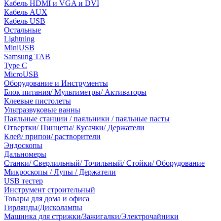
Кабель HDMI и VGA и DVI
Кабель AUX
Кабель USB
Остальные
Lightning
MiniUSB
Samsung TAB
Type C
MicroUSB
Оборудование и Инструменты
Блок питания/ Мультиметры/ Активаторы
Клеевые пистолеты
Ультразвуковые ванны
Паяльные станции / паяльники / паяльные пасты
Отвертки/ Пинцеты/ Кусачки/ Держатели
Клей/ припои/ растворители
Эндоскопы
Дальномеры
Станки/ Сверлильный/ Точильный/ Стойки/ Оборудование
Микроскопы / Лупы / Держатели
USB тестер
Инструмент строительный
Товары для дома и офиса
Гирлянды/Дисколампы
Машинка для стрижки/Зажигалки/Электрочайники