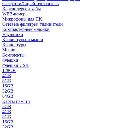
Салфетки/Спрей-очиститель
Картридеры и хабы
WEB-камеры
Микрофоны для ПК
Сетевые фильтры/ Удлинители
Компьютерные колонки
Наушники
Клавиатуры и мыши
Клавиатуры
Мыши
Комплекты
Флешки
Флешки USB
128GB
4GB
8GB
16GB
32GB
64GB
Карты памяти
2GB
4GB
8GB
16GB
32GB