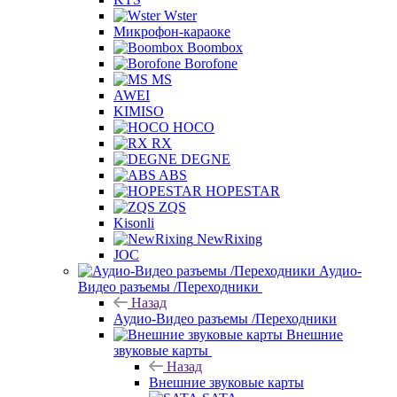
Wster
Микрофон-караоке
Boombox
Borofone
MS
AWEI
KIMISO
HOCO
RX
DEGNE
ABS
HOPESTAR
ZQS
Kisonli
NewRixing
JOC
Аудио-
Видео разъемы /Переходники
Назад
Аудио-Видео разъемы /Переходники
Внешние
звуковые карты
Назад
Внешние звуковые карты