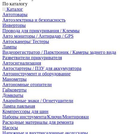
По каталогу
Каталог
Автотовары
Автоэлектрика и безопасность
Инверторы
Провода для прикуривания / Клеммы
Авто мониторы / Антирадар / GPS
Автосканеры/ Тестеры
Лампы
Видеорегистратор / Парктроник / Камеры заднего вида
Разветвители прикуривателя
Автосигнализация
Автостартеры / ПЗУ для аккумулятора
Автоинструмент и оборудование
Манометры
Автономные отопители
Гайковерты
Домкраты
Аварийные знаки / Огнетушители
Лампа паяльная
Компрессоры для шин
Наборы инструмента/Ключи/Монтировки
Расходные материалы для ремонта
Насосы
Наружные и внутрисалонные аксессуары