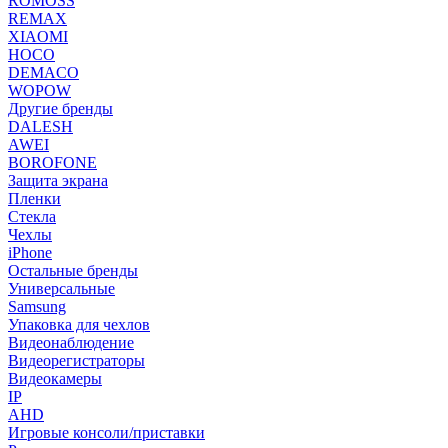
ROMOSS
REMAX
XIAOMI
HOCO
DEMACO
WOPOW
Другие бренды
DALESH
AWEI
BOROFONE
Защита экрана
Пленки
Стекла
Чехлы
iPhone
Остальные бренды
Универсальные
Samsung
Упаковка для чехлов
Видеонаблюдение
Видеорегистраторы
Видеокамеры
IP
AHD
Игровые консоли/приставки