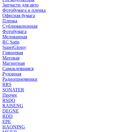
Запчасти для авто
Фотобумага и пленка
Офисная бумага
Пленка
Сублимационная
Фотобумага
Мелованная
RC Satin
SuperGlossy
Глянцевая
Матовая
Магнитная
Самоклеящаяся
Рулонная
Радиоприемники
RRS
SONATER
Прочее
RSDO
RAISENG
DEGNE
RDD
EPE
HAONING