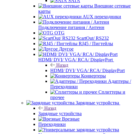
SATA
Внешние сетевые
карты
AUX переходники
Подключение питания / Антенн
OTG
ScartOut/ RS232
RJ45 / Пигтейлы
Другое
HDMI/ DVI/ VGA/ RCA/ DisplayPort
Назад
HDMI/ DVI/ VGA/ RCA/ DisplayPort
Конвертеры
Адаптеры /
Переходники
Сплиттеры и
прочее
Зарядные устройства
Назад
Зарядные устройства
Врезные
Переходники