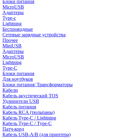
Блоки питания
MicroUSB
Адаптеры
Type-c
Lightning
Беспроводные
Сетевые зарядные устройства
Прочее
MiniUSB
Адаптеры
MicroUSB
Lightning
Type-C
Блоки питания
Для ноутбуков
Блоки питания/ Трансформаторы
Кабели
Кабель акустический TOS
Удлинители USB
Кабель питания
Кабель RCA (тюльпаны)
Кабель Type-C / Lightning
Кабель Type-C / Type-C
Патч-корд
Кабель USB-A/B (для принтера)