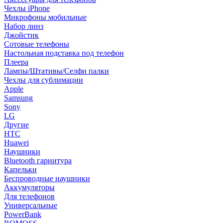
Чехлы iPhone
Микрофоны мобильные
Набор линз
Джойстик
Сотовые телефоны
Настольная подставка под телефон
Плеера
Лампы/Штативы/Селфи палки
Чехлы для сублимации
Apple
Samsung
Sony
LG
Другие
HTC
Huawei
Наушники
Bluetooth гарнитура
Капельки
Беспроводные наушники
Аккумуляторы
Для телефонов
Универсальные
PowerBank