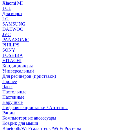
Xiaomi MI
TCL
Для ворот
LG
SAMSUNG
DAEWOO
JVC
PANASONIC
PHILIPS
SONY
TOSHIBA
HITACHI
Кондиционеры
Универсальный
Для ресиверов (приставок)
Прочее
Часы
Настольные
Настенные
Наручные
Цифровые приставки / Антенны
Рации
Компьютерные аксессуары
Коврик для мыши
Bluetooth/Wi-Fi адаптеры/Wi-Fi Роутеры