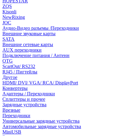
HOPESTAR
ZQS
Kisonli
NewRixing
JOC
Аудио-Видео разъемы /Переходники
Внешние звуковые карты
SATA
Внешние сетевые карты
AUX переходники
Подключение питания / Антенн
OTG
ScartOut/ RS232
RJ45 / Пигтейлы
Другое
HDMI/ DVI/ VGA/ RCA/ DisplayPort
Конвертеры
Адаптеры / Переходники
Сплиттеры и прочее
Зарядные устройства
Врезные
Переходники
Универсальные зарядные устройства
Автомобильные зарядные устройства
MiniUSB