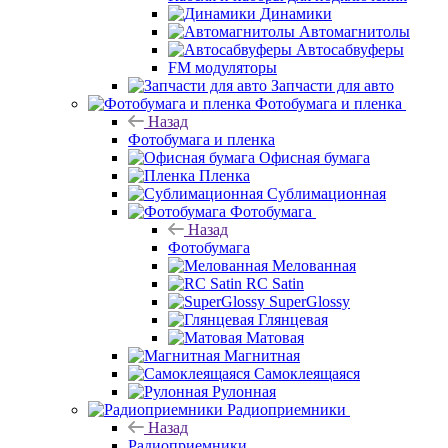
Динамики
Автомагнитолы
Автосабвуферы
FM модуляторы
Запчасти для авто
Фотобумага и пленка
Назад
Фотобумага и пленка
Офисная бумага
Пленка
Сублимационная
Фотобумага
Назад
Фотобумага
Мелованная
RC Satin
SuperGlossy
Глянцевая
Матовая
Магнитная
Самоклеящаяся
Рулонная
Радиоприемники
Назад
Радиоприемники