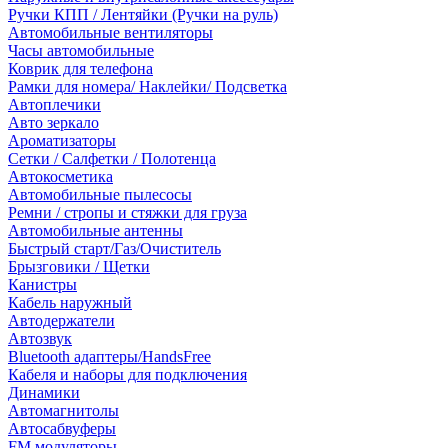
Ручки КПП / Лентяйки (Ручки на руль)
Автомобильные вентиляторы
Часы автомобильные
Коврик для телефона
Рамки для номера/ Наклейки/ Подсветка
Автоплечики
Авто зеркало
Ароматизаторы
Сетки / Салфетки / Полотенца
Автокосметика
Автомобильные пылесосы
Ремни / стропы и стяжки для груза
Автомобильные антенны
Быстрый старт/Газ/Очиститель
Брызговики / Щетки
Канистры
Кабель наружный
Автодержатели
Автозвук
Bluetooth адаптеры/HandsFree
Кабеля и наборы для подключения
Динамики
Автомагнитолы
Автосабвуферы
FM модуляторы