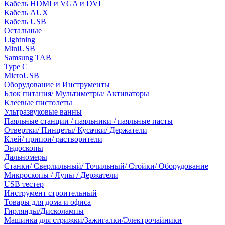
Кабель HDMI и VGA и DVI
Кабель AUX
Кабель USB
Остальные
Lightning
MiniUSB
Samsung TAB
Type C
MicroUSB
Оборудование и Инструменты
Блок питания/ Мультиметры/ Активаторы
Клеевые пистолеты
Ультразвуковые ванны
Паяльные станции / паяльники / паяльные пасты
Отвертки/ Пинцеты/ Кусачки/ Держатели
Клей/ припои/ растворители
Эндоскопы
Дальномеры
Станки/ Сверлильный/ Точильный/ Стойки/ Оборудование
Микроскопы / Лупы / Держатели
USB тестер
Инструмент строительный
Товары для дома и офиса
Гирлянды/Дисколампы
Машинка для стрижки/Зажигалки/Электрочайники