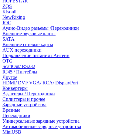
HOPESTAR
ZQS
Kisonli
NewRixing
JOC
Аудио-Видео разъемы /Переходники
Внешние звуковые карты
SATA
Внешние сетевые карты
AUX переходники
Подключение питания / Антенн
OTG
ScartOut/ RS232
RJ45 / Пигтейлы
Другое
HDMI/ DVI/ VGA/ RCA/ DisplayPort
Конвертеры
Адаптеры / Переходники
Сплиттеры и прочее
Зарядные устройства
Врезные
Переходники
Универсальные зарядные устройства
Автомобильные зарядные устройства
MiniUSB