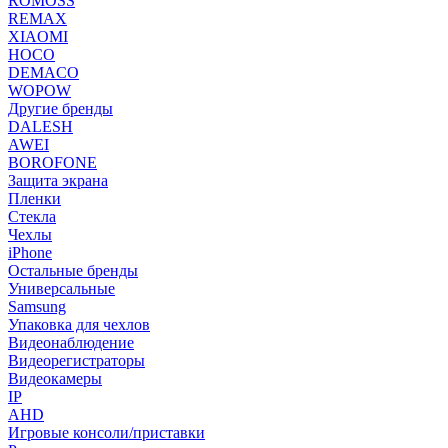
ROMOSS
REMAX
XIAOMI
HOCO
DEMACO
WOPOW
Другие бренды
DALESH
AWEI
BOROFONE
Защита экрана
Пленки
Стекла
Чехлы
iPhone
Остальные бренды
Универсальные
Samsung
Упаковка для чехлов
Видеонаблюдение
Видеорегистраторы
Видеокамеры
IP
AHD
Игровые консоли/приставки