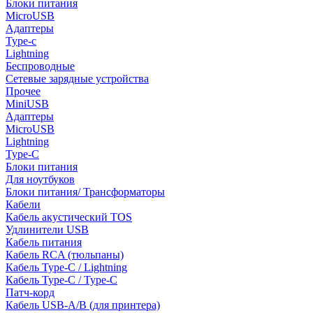
Блоки питания
MicroUSB
Адаптеры
Type-c
Lightning
Беспроводные
Сетевые зарядные устройства
Прочее
MiniUSB
Адаптеры
MicroUSB
Lightning
Type-C
Блоки питания
Для ноутбуков
Блоки питания/ Трансформаторы
Кабели
Кабель акустический TOS
Удлинители USB
Кабель питания
Кабель RCA (тюльпаны)
Кабель Type-C / Lightning
Кабель Type-C / Type-C
Патч-корд
Кабель USB-A/B (для принтера)