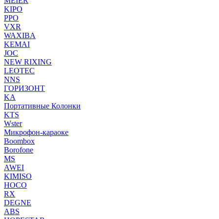
MEIER
KIPO
PPO
VXR
WAXIBA
KEMAI
JOC
NEW RIXING
LEOTEC
NNS
ГОРИЗОНТ
KA
Портативные Колонки
KTS
Wster
Микрофон-караоке
Boombox
Borofone
MS
AWEI
KIMISO
HOCO
RX
DEGNE
ABS