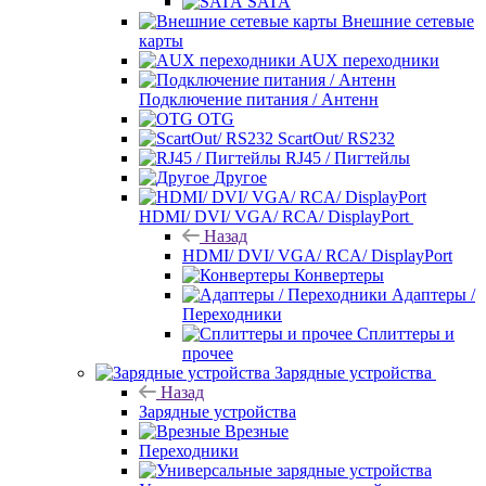
SATA
Внешние сетевые
карты
AUX переходники
Подключение питания / Антенн
OTG
ScartOut/ RS232
RJ45 / Пигтейлы
Другое
HDMI/ DVI/ VGA/ RCA/ DisplayPort
Назад
HDMI/ DVI/ VGA/ RCA/ DisplayPort
Конвертеры
Адаптеры /
Переходники
Сплиттеры и
прочее
Зарядные устройства
Назад
Зарядные устройства
Врезные
Переходники