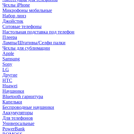
Чехлы iPhone
Микрофоны мобильные
Набор линз
Джойстик
Сотовые телефоны
Настольная подставка под телефон
Плеера
Лампы/Штативы/Селфи палки
Чехлы для сублимации
Apple
Samsung
Sony
LG
Другие
HTC
Huawei
Наушники
Bluetooth гарнитура
Капельки
Беспроводные наушники
Аккумуляторы
Для телефонов
Универсальные
PowerBank