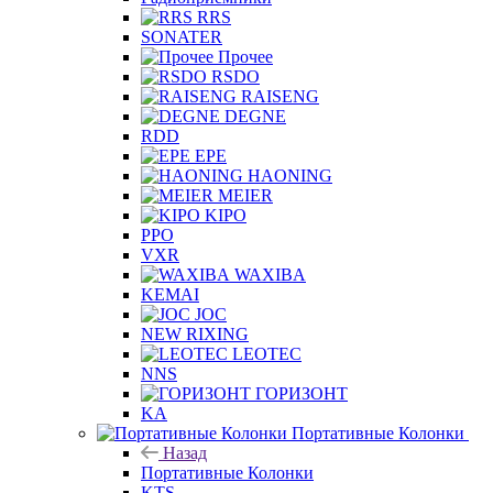
RRS
SONATER
Прочее
RSDO
RAISENG
DEGNE
RDD
EPE
HAONING
MEIER
KIPO
PPO
VXR
WAXIBA
KEMAI
JOC
NEW RIXING
LEOTEC
NNS
ГОРИЗОНТ
KA
Портативные Колонки
Назад
Портативные Колонки
KTS