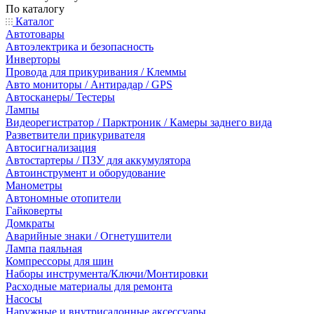
По каталогу
Каталог
Автотовары
Автоэлектрика и безопасность
Инверторы
Провода для прикуривания / Клеммы
Авто мониторы / Антирадар / GPS
Автосканеры/ Тестеры
Лампы
Видеорегистратор / Парктроник / Камеры заднего вида
Разветвители прикуривателя
Автосигнализация
Автостартеры / ПЗУ для аккумулятора
Автоинструмент и оборудование
Манометры
Автономные отопители
Гайковерты
Домкраты
Аварийные знаки / Огнетушители
Лампа паяльная
Компрессоры для шин
Наборы инструмента/Ключи/Монтировки
Расходные материалы для ремонта
Насосы
Наружные и внутрисалонные аксессуары