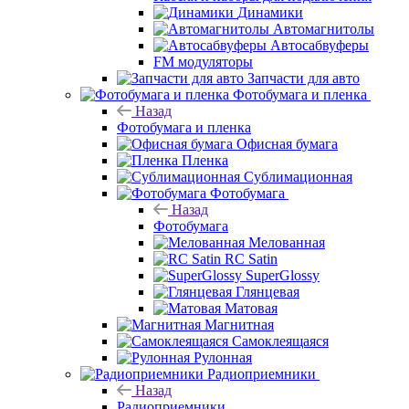
Динамики
Автомагнитолы
Автосабвуферы
FM модуляторы
Запчасти для авто
Фотобумага и пленка
Назад
Фотобумага и пленка
Офисная бумага
Пленка
Сублимационная
Фотобумага
Назад
Фотобумага
Мелованная
RC Satin
SuperGlossy
Глянцевая
Матовая
Магнитная
Самоклеящаяся
Рулонная
Радиоприемники
Назад
Радиоприемники