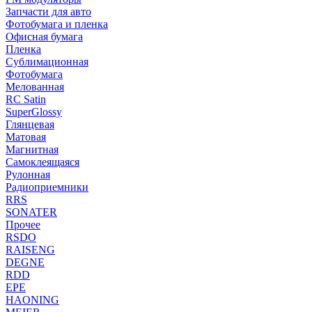
Запчасти для авто
Фотобумага и пленка
Офисная бумага
Пленка
Сублимационная
Фотобумага
Мелованная
RC Satin
SuperGlossy
Глянцевая
Матовая
Магнитная
Самоклеящаяся
Рулонная
Радиоприемники
RRS
SONATER
Прочее
RSDO
RAISENG
DEGNE
RDD
EPE
HAONING