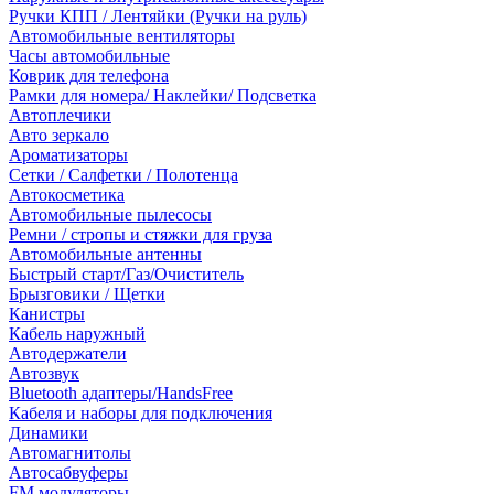
Ручки КПП / Лентяйки (Ручки на руль)
Автомобильные вентиляторы
Часы автомобильные
Коврик для телефона
Рамки для номера/ Наклейки/ Подсветка
Автоплечики
Авто зеркало
Ароматизаторы
Сетки / Салфетки / Полотенца
Автокосметика
Автомобильные пылесосы
Ремни / стропы и стяжки для груза
Автомобильные антенны
Быстрый старт/Газ/Очиститель
Брызговики / Щетки
Канистры
Кабель наружный
Автодержатели
Автозвук
Bluetooth адаптеры/HandsFree
Кабеля и наборы для подключения
Динамики
Автомагнитолы
Автосабвуферы
FM модуляторы