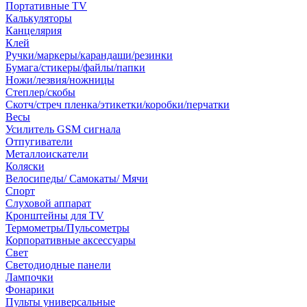
Портативные TV
Калькуляторы
Канцелярия
Клей
Ручки/маркеры/карандаши/резинки
Бумага/стикеры/файлы/папки
Ножи/лезвия/ножницы
Степлер/скобы
Скотч/стреч пленка/этикетки/коробки/перчатки
Весы
Усилитель GSM сигнала
Отпугиватели
Металлоискатели
Коляски
Велосипеды/ Самокаты/ Мячи
Спорт
Слуховой аппарат
Кронштейны для TV
Термометры/Пульсометры
Корпоративные аксессуары
Свет
Светодиодные панели
Лампочки
Фонарики
Пульты универсальные