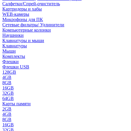
Салфетки/Спрей-очиститель
Картридеры и хабы
WEB-камеры
Микрофоны для ПК
Сетевые фильтры/ Удлинители
Компьютерные колонки
Наушники
Клавиатуры и мыши
Клавиатуры
Мыши
Комплекты
Флешки
Флешки USB
128GB
4GB
8GB
16GB
32GB
64GB
Карты памяти
2GB
4GB
8GB
16GB
32GB