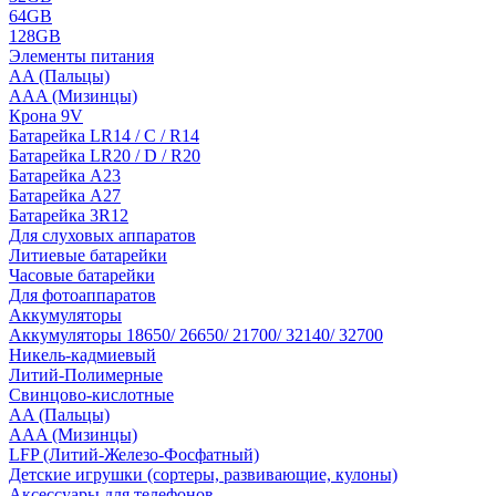
64GB
128GB
Элементы питания
AA (Пальцы)
AAA (Мизинцы)
Крона 9V
Батарейка LR14 / C / R14
Батарейка LR20 / D / R20
Батарейка A23
Батарейка A27
Батарейка 3R12
Для слуховых аппаратов
Литиевые батарейки
Часовые батарейки
Для фотоаппаратов
Аккумуляторы
Аккумуляторы 18650/ 26650/ 21700/ 32140/ 32700
Никель-кадмиевый
Литий-Полимерные
Свинцово-кислотные
AA (Пальцы)
AAA (Мизинцы)
LFP (Литий-Железо-Фосфатный)
Детские игрушки (сортеры, развивающие, кулоны)
Аксессуары для телефонов