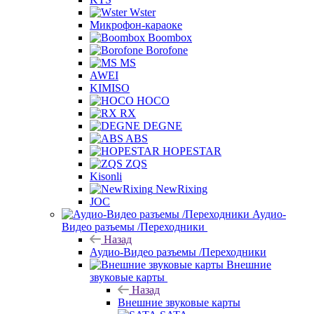
Wster
Микрофон-караоке
Boombox
Borofone
MS
AWEI
KIMISO
HOCO
RX
DEGNE
ABS
HOPESTAR
ZQS
Kisonli
NewRixing
JOC
Аудио-
Видео разъемы /Переходники
Назад
Аудио-Видео разъемы /Переходники
Внешние
звуковые карты
Назад
Внешние звуковые карты