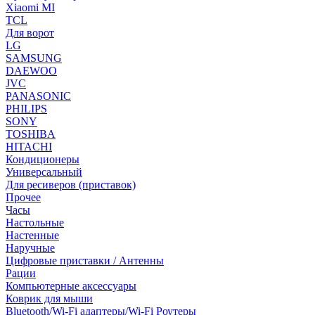
Xiaomi MI
TCL
Для ворот
LG
SAMSUNG
DAEWOO
JVC
PANASONIC
PHILIPS
SONY
TOSHIBA
HITACHI
Кондиционеры
Универсальный
Для ресиверов (приставок)
Прочее
Часы
Настольные
Настенные
Наручные
Цифровые приставки / Антенны
Рации
Компьютерные аксессуары
Коврик для мыши
Bluetooth/Wi-Fi адаптеры/Wi-Fi Роутеры