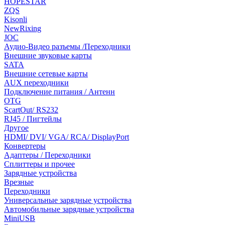
HOPESTAR
ZQS
Kisonli
NewRixing
JOC
Аудио-Видео разъемы /Переходники
Внешние звуковые карты
SATA
Внешние сетевые карты
AUX переходники
Подключение питания / Антенн
OTG
ScartOut/ RS232
RJ45 / Пигтейлы
Другое
HDMI/ DVI/ VGA/ RCA/ DisplayPort
Конвертеры
Адаптеры / Переходники
Сплиттеры и прочее
Зарядные устройства
Врезные
Переходники
Универсальные зарядные устройства
Автомобильные зарядные устройства
MiniUSB