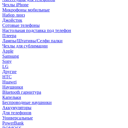
Чехлы iPhone
Микрофоны мобильные
Набор линз
Джойстик
Сотовые телефоны
Настольная подставка под телефон
Плеера
Лампы/Штативы/Селфи палки
Чехлы для сублимации
Apple
Samsung
Sony
LG
Другие
HTC
Huawei
Наушники
Bluetooth гарнитура
Капельки
Беспроводные наушники
Аккумуляторы
Для телефонов
Универсальные
PowerBank