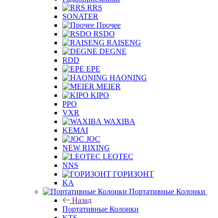
RRS
SONATER
Прочее
RSDO
RAISENG
DEGNE
RDD
EPE
HAONING
MEIER
KIPO
PPO
VXR
WAXIBA
KEMAI
JOC
NEW RIXING
LEOTEC
NNS
ГОРИЗОНТ
KA
Портативные Колонки
Назад
Портативные Колонки
KTS