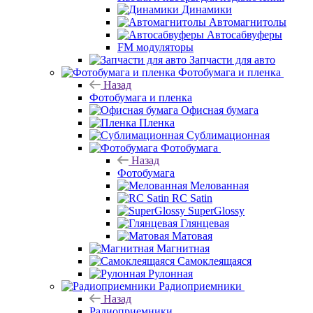
Динамики
Автомагнитолы
Автосабвуферы
FM модуляторы
Запчасти для авто
Фотобумага и пленка
Назад
Фотобумага и пленка
Офисная бумага
Пленка
Сублимационная
Фотобумага
Назад
Фотобумага
Мелованная
RC Satin
SuperGlossy
Глянцевая
Матовая
Магнитная
Самоклеящаяся
Рулонная
Радиоприемники
Назад
Радиоприемники