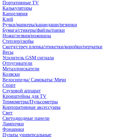
Портативные TV
Калькуляторы
Канцелярия
Клей
Ручки/маркеры/карандаши/резинки
Бумага/стикеры/файлы/папки
Ножи/лезвия/ножницы
Степлер/скобы
Скотч/стреч пленка/этикетки/коробки/перчатки
Весы
Усилитель GSM сигнала
Отпугиватели
Металлоискатели
Коляски
Велосипеды/ Самокаты/ Мячи
Спорт
Слуховой аппарат
Кронштейны для TV
Термометры/Пульсометры
Корпоративные аксессуары
Свет
Светодиодные панели
Лампочки
Фонарики
Пульты универсальные