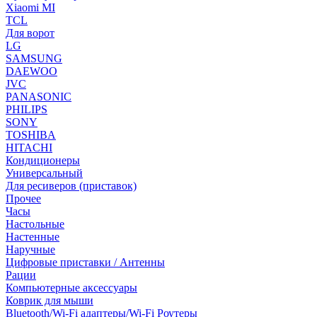
Xiaomi MI
TCL
Для ворот
LG
SAMSUNG
DAEWOO
JVC
PANASONIC
PHILIPS
SONY
TOSHIBA
HITACHI
Кондиционеры
Универсальный
Для ресиверов (приставок)
Прочее
Часы
Настольные
Настенные
Наручные
Цифровые приставки / Антенны
Рации
Компьютерные аксессуары
Коврик для мыши
Bluetooth/Wi-Fi адаптеры/Wi-Fi Роутеры