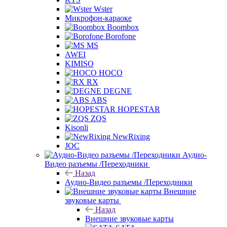
Wster
Микрофон-караоке
Boombox
Borofone
MS
AWEI
KIMISO
HOCO
RX
DEGNE
ABS
HOPESTAR
ZQS
Kisonli
NewRixing
JOC
Аудио-
Видео разъемы /Переходники
Назад
Аудио-Видео разъемы /Переходники
Внешние
звуковые карты
Назад
Внешние звуковые карты