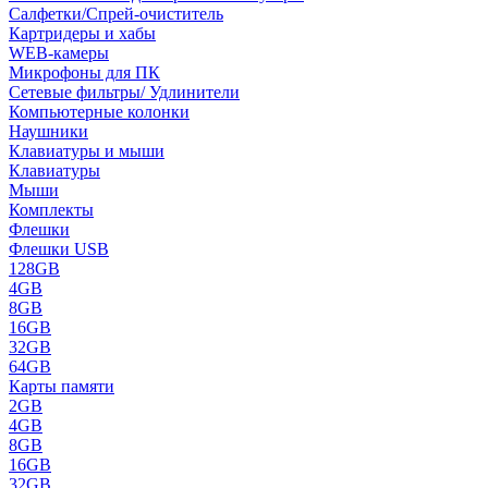
Салфетки/Спрей-очиститель
Картридеры и хабы
WEB-камеры
Микрофоны для ПК
Сетевые фильтры/ Удлинители
Компьютерные колонки
Наушники
Клавиатуры и мыши
Клавиатуры
Мыши
Комплекты
Флешки
Флешки USB
128GB
4GB
8GB
16GB
32GB
64GB
Карты памяти
2GB
4GB
8GB
16GB
32GB