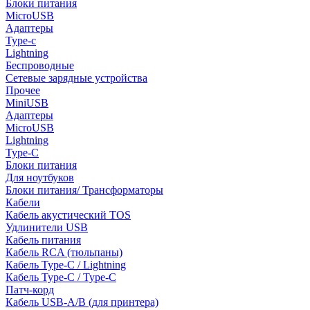
Блоки питания
MicroUSB
Адаптеры
Type-c
Lightning
Беспроводные
Сетевые зарядные устройства
Прочее
MiniUSB
Адаптеры
MicroUSB
Lightning
Type-C
Блоки питания
Для ноутбуков
Блоки питания/ Трансформаторы
Кабели
Кабель акустический TOS
Удлинители USB
Кабель питания
Кабель RCA (тюльпаны)
Кабель Type-C / Lightning
Кабель Type-C / Type-C
Патч-корд
Кабель USB-A/B (для принтера)