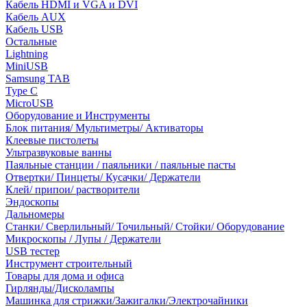
Кабель HDMI и VGA и DVI
Кабель AUX
Кабель USB
Остальные
Lightning
MiniUSB
Samsung TAB
Type C
MicroUSB
Оборудование и Инструменты
Блок питания/ Мультиметры/ Активаторы
Клеевые пистолеты
Ультразвуковые ванны
Паяльные станции / паяльники / паяльные пасты
Отвертки/ Пинцеты/ Кусачки/ Держатели
Клей/ припои/ растворители
Эндоскопы
Дальномеры
Станки/ Сверлильный/ Точильный/ Стойки/ Оборудование
Микроскопы / Лупы / Держатели
USB тестер
Инструмент строительный
Товары для дома и офиса
Гирлянды/Дисколампы
Машинка для стрижки/Зажигалки/Электрочайники