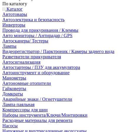
По каталогу
Каталог
Автотовары
Автоэлектрика и безопасность
Инверторы
Провода для прикуривания / Клеммы
Авто мониторы / Антирадар / GPS
Автосканеры/ Тестеры
Лампы
Видеорегистратор / Парктроник / Камеры заднего вида
Разветвители прикуривателя
Автосигнализация
Автостартеры / ПЗУ для аккумулятора
Автоинструмент и оборудование
Манометры
Автономные отопители
Гайковерты
Домкраты
Аварийные знаки / Огнетушители
Лампа паяльная
Компрессоры для шин
Наборы инструмента/Ключи/Монтировки
Расходные материалы для ремонта
Насосы
Наружные и внутрисалонные аксессуары