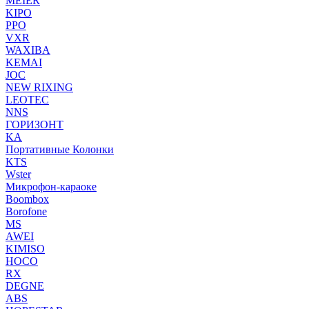
MEIER
KIPO
PPO
VXR
WAXIBA
KEMAI
JOC
NEW RIXING
LEOTEC
NNS
ГОРИЗОНТ
KA
Портативные Колонки
KTS
Wster
Микрофон-караоке
Boombox
Borofone
MS
AWEI
KIMISO
HOCO
RX
DEGNE
ABS