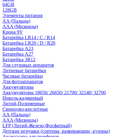
64GB
128GB
Элементы питания
AA (Пальцы)
AAA (Мизинцы)
Крона 9V
Батарейка LR14 / C / R14
Батарейка LR20 / D / R20
Батарейка A23
Батарейка A27
Батарейка 3R12
Для слуховых аппаратов
Литиевые батарейки
Часовые батарейки
Для фотоаппаратов
Аккумуляторы
Аккумуляторы 18650/ 26650/ 21700/ 32140/ 32700
Никель-кадмиевый
Литий-Полимерные
Свинцово-кислотные
AA (Пальцы)
AAA (Мизинцы)
LFP (Литий-Железо-Фосфатный)
Детские игрушки (сортеры, развивающие, кулоны)
Аксессуары для телефонов