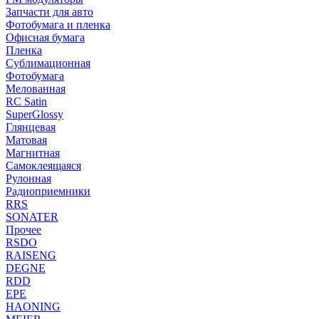
Запчасти для авто
Фотобумага и пленка
Офисная бумага
Пленка
Сублимационная
Фотобумага
Мелованная
RC Satin
SuperGlossy
Глянцевая
Матовая
Магнитная
Самоклеящаяся
Рулонная
Радиоприемники
RRS
SONATER
Прочее
RSDO
RAISENG
DEGNE
RDD
EPE
HAONING