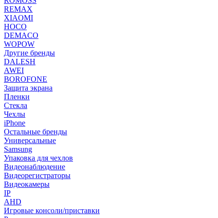
ROMOSS
REMAX
XIAOMI
HOCO
DEMACO
WOPOW
Другие бренды
DALESH
AWEI
BOROFONE
Защита экрана
Пленки
Стекла
Чехлы
iPhone
Остальные бренды
Универсальные
Samsung
Упаковка для чехлов
Видеонаблюдение
Видеорегистраторы
Видеокамеры
IP
AHD
Игровые консоли/приставки