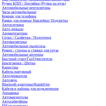
Ручки КПП / Лентяйки (Ручки на руль)
Автомобильные вентиляторы
Часы автомобильные
Коврик для телефона
Рамки для номера/ Наклейки/ Подсветка
Автоплечики
Авто зеркало
Ароматизаторы
Сетки / Салфетки / Полотенца
Автокосметика
Автомобильные пылесосы
Ремни / стропы и стяжки для груза
Автомобильные антенны
Быстрый старт/Газ/Очиститель
Брызговики / Щетки
Канистры
Кабель наружный
Автодержатели
Автозвук
Bluetooth адаптеры/HandsFree
Кабеля и наборы для подключения
Динамики
Автомагнитолы
Автосабвуферы
FM модуляторы