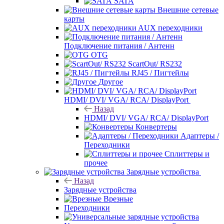
SATA
Внешние сетевые
карты
AUX переходники
Подключение питания / Антенн
OTG
ScartOut/ RS232
RJ45 / Пигтейлы
Другое
HDMI/ DVI/ VGA/ RCA/ DisplayPort
Назад
HDMI/ DVI/ VGA/ RCA/ DisplayPort
Конвертеры
Адаптеры /
Переходники
Сплиттеры и
прочее
Зарядные устройства
Назад
Зарядные устройства
Врезные
Переходники