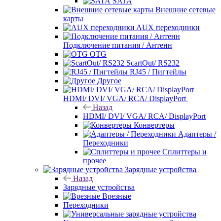
SATA
Внешние сетевые
карты
AUX переходники
Подключение питания / Антенн
OTG
ScartOut/ RS232
RJ45 / Пигтейлы
Другое
HDMI/ DVI/ VGA/ RCA/ DisplayPort
Назад
HDMI/ DVI/ VGA/ RCA/ DisplayPort
Конвертеры
Адаптеры /
Переходники
Сплиттеры и
прочее
Зарядные устройства
Назад
Зарядные устройства
Врезные
Переходники