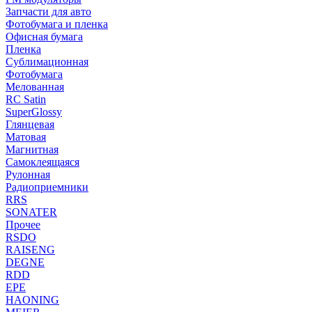
Запчасти для авто
Фотобумага и пленка
Офисная бумага
Пленка
Сублимационная
Фотобумага
Мелованная
RC Satin
SuperGlossy
Глянцевая
Матовая
Магнитная
Самоклеящаяся
Рулонная
Радиоприемники
RRS
SONATER
Прочее
RSDO
RAISENG
DEGNE
RDD
EPE
HAONING