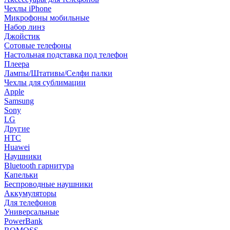
Чехлы iPhone
Микрофоны мобильные
Набор линз
Джойстик
Сотовые телефоны
Настольная подставка под телефон
Плеера
Лампы/Штативы/Селфи палки
Чехлы для сублимации
Apple
Samsung
Sony
LG
Другие
HTC
Huawei
Наушники
Bluetooth гарнитура
Капельки
Беспроводные наушники
Аккумуляторы
Для телефонов
Универсальные
PowerBank