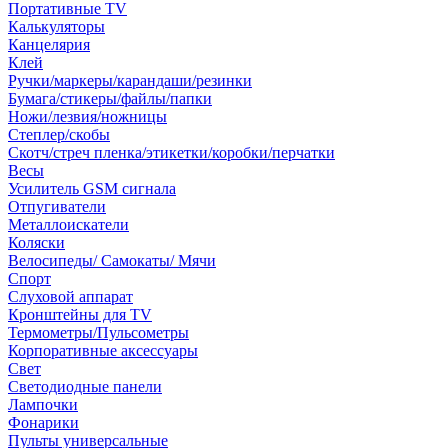
Портативные TV
Калькуляторы
Канцелярия
Клей
Ручки/маркеры/карандаши/резинки
Бумага/стикеры/файлы/папки
Ножи/лезвия/ножницы
Степлер/скобы
Скотч/стреч пленка/этикетки/коробки/перчатки
Весы
Усилитель GSM сигнала
Отпугиватели
Металлоискатели
Коляски
Велосипеды/ Самокаты/ Мячи
Спорт
Слуховой аппарат
Кронштейны для TV
Термометры/Пульсометры
Корпоративные аксессуары
Свет
Светодиодные панели
Лампочки
Фонарики
Пульты универсальные