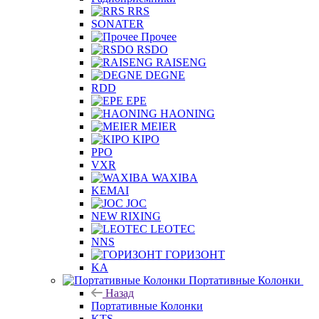
RRS
SONATER
Прочее
RSDO
RAISENG
DEGNE
RDD
EPE
HAONING
MEIER
KIPO
PPO
VXR
WAXIBA
KEMAI
JOC
NEW RIXING
LEOTEC
NNS
ГОРИЗОНТ
KA
Портативные Колонки
Назад
Портативные Колонки
KTS