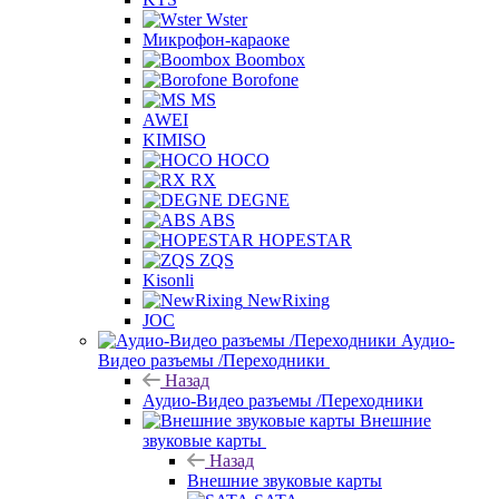
Wster
Микрофон-караоке
Boombox
Borofone
MS
AWEI
KIMISO
HOCO
RX
DEGNE
ABS
HOPESTAR
ZQS
Kisonli
NewRixing
JOC
Аудио-
Видео разъемы /Переходники
Назад
Аудио-Видео разъемы /Переходники
Внешние
звуковые карты
Назад
Внешние звуковые карты