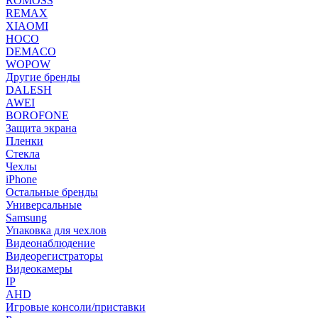
ROMOSS
REMAX
XIAOMI
HOCO
DEMACO
WOPOW
Другие бренды
DALESH
AWEI
BOROFONE
Защита экрана
Пленки
Стекла
Чехлы
iPhone
Остальные бренды
Универсальные
Samsung
Упаковка для чехлов
Видеонаблюдение
Видеорегистраторы
Видеокамеры
IP
AHD
Игровые консоли/приставки