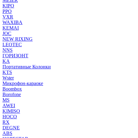
MEIER
KIPO
PPO
VXR
WAXIBA
KEMAI
JOC
NEW RIXING
LEOTEC
NNS
ГОРИЗОНТ
KA
Портативные Колонки
KTS
Wster
Микрофон-караоке
Boombox
Borofone
MS
AWEI
KIMISO
HOCO
RX
DEGNE
ABS