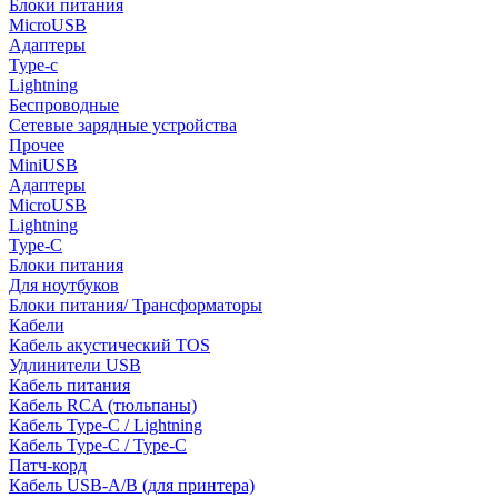
Блоки питания
MicroUSB
Адаптеры
Type-c
Lightning
Беспроводные
Сетевые зарядные устройства
Прочее
MiniUSB
Адаптеры
MicroUSB
Lightning
Type-C
Блоки питания
Для ноутбуков
Блоки питания/ Трансформаторы
Кабели
Кабель акустический TOS
Удлинители USB
Кабель питания
Кабель RCA (тюльпаны)
Кабель Type-C / Lightning
Кабель Type-C / Type-C
Патч-корд
Кабель USB-A/B (для принтера)