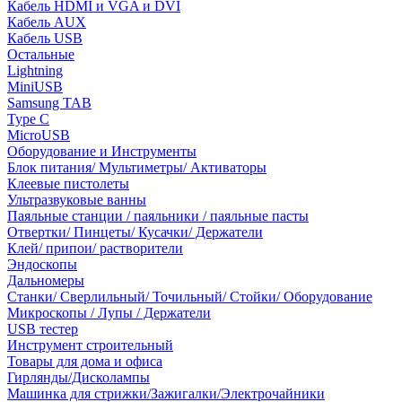
Кабель HDMI и VGA и DVI
Кабель AUX
Кабель USB
Остальные
Lightning
MiniUSB
Samsung TAB
Type C
MicroUSB
Оборудование и Инструменты
Блок питания/ Мультиметры/ Активаторы
Клеевые пистолеты
Ультразвуковые ванны
Паяльные станции / паяльники / паяльные пасты
Отвертки/ Пинцеты/ Кусачки/ Держатели
Клей/ припои/ растворители
Эндоскопы
Дальномеры
Станки/ Сверлильный/ Точильный/ Стойки/ Оборудование
Микроскопы / Лупы / Держатели
USB тестер
Инструмент строительный
Товары для дома и офиса
Гирлянды/Дисколампы
Машинка для стрижки/Зажигалки/Электрочайники