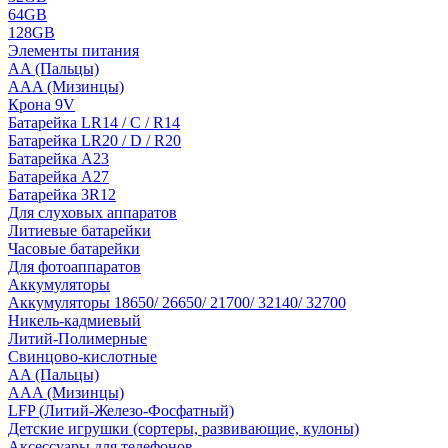
64GB
128GB
Элементы питания
AA (Пальцы)
AAA (Мизинцы)
Крона 9V
Батарейка LR14 / C / R14
Батарейка LR20 / D / R20
Батарейка A23
Батарейка A27
Батарейка 3R12
Для слуховых аппаратов
Литиевые батарейки
Часовые батарейки
Для фотоаппаратов
Аккумуляторы
Аккумуляторы 18650/ 26650/ 21700/ 32140/ 32700
Никель-кадмиевый
Литий-Полимерные
Свинцово-кислотные
AA (Пальцы)
AAA (Мизинцы)
LFP (Литий-Железо-Фосфатный)
Детские игрушки (сортеры, развивающие, кулоны)
Аксессуары для телефонов