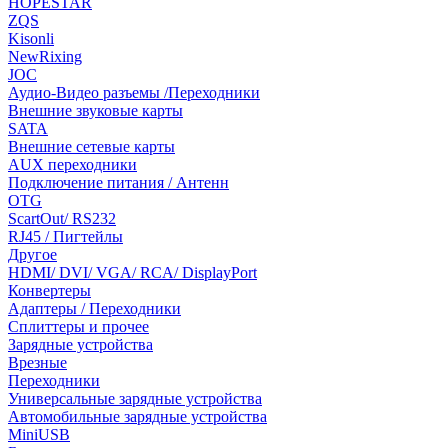
HOPESTAR
ZQS
Kisonli
NewRixing
JOC
Аудио-Видео разъемы /Переходники
Внешние звуковые карты
SATA
Внешние сетевые карты
AUX переходники
Подключение питания / Антенн
OTG
ScartOut/ RS232
RJ45 / Пигтейлы
Другое
HDMI/ DVI/ VGA/ RCA/ DisplayPort
Конвертеры
Адаптеры / Переходники
Сплиттеры и прочее
Зарядные устройства
Врезные
Переходники
Универсальные зарядные устройства
Автомобильные зарядные устройства
MiniUSB