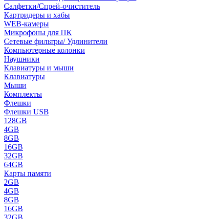
Салфетки/Спрей-очиститель
Картридеры и хабы
WEB-камеры
Микрофоны для ПК
Сетевые фильтры/ Удлинители
Компьютерные колонки
Наушники
Клавиатуры и мыши
Клавиатуры
Мыши
Комплекты
Флешки
Флешки USB
128GB
4GB
8GB
16GB
32GB
64GB
Карты памяти
2GB
4GB
8GB
16GB
32GB