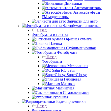
Динамики
Автомагнитолы
Автосабвуферы
FM модуляторы
Запчасти для авто
Фотобумага и пленка
Назад
Фотобумага и пленка
Офисная бумага
Пленка
Сублимационная
Фотобумага
Назад
Фотобумага
Мелованная
RC Satin
SuperGlossy
Глянцевая
Матовая
Магнитная
Самоклеящаяся
Рулонная
Радиоприемники
Назад
Радиоприемники