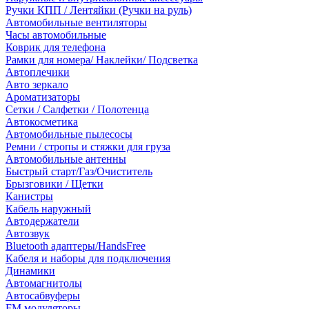
Ручки КПП / Лентяйки (Ручки на руль)
Автомобильные вентиляторы
Часы автомобильные
Коврик для телефона
Рамки для номера/ Наклейки/ Подсветка
Автоплечики
Авто зеркало
Ароматизаторы
Сетки / Салфетки / Полотенца
Автокосметика
Автомобильные пылесосы
Ремни / стропы и стяжки для груза
Автомобильные антенны
Быстрый старт/Газ/Очиститель
Брызговики / Щетки
Канистры
Кабель наружный
Автодержатели
Автозвук
Bluetooth адаптеры/HandsFree
Кабеля и наборы для подключения
Динамики
Автомагнитолы
Автосабвуферы
FM модуляторы