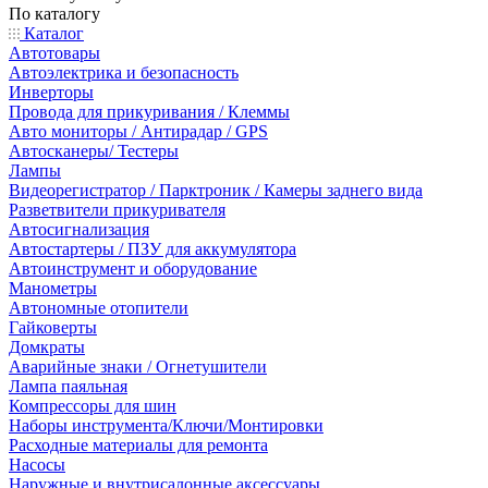
По каталогу
Каталог
Автотовары
Автоэлектрика и безопасность
Инверторы
Провода для прикуривания / Клеммы
Авто мониторы / Антирадар / GPS
Автосканеры/ Тестеры
Лампы
Видеорегистратор / Парктроник / Камеры заднего вида
Разветвители прикуривателя
Автосигнализация
Автостартеры / ПЗУ для аккумулятора
Автоинструмент и оборудование
Манометры
Автономные отопители
Гайковерты
Домкраты
Аварийные знаки / Огнетушители
Лампа паяльная
Компрессоры для шин
Наборы инструмента/Ключи/Монтировки
Расходные материалы для ремонта
Насосы
Наружные и внутрисалонные аксессуары