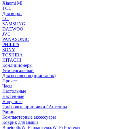
Xiaomi MI
TCL
Для ворот
LG
SAMSUNG
DAEWOO
JVC
PANASONIC
PHILIPS
SONY
TOSHIBA
HITACHI
Кондиционеры
Универсальный
Для ресиверов (приставок)
Прочее
Часы
Настольные
Настенные
Наручные
Цифровые приставки / Антенны
Рации
Компьютерные аксессуары
Коврик для мыши
Bluetooth/Wi-Fi адаптеры/Wi-Fi Роутеры