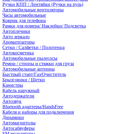
Ручки КПП / Лентяйки (Ручки на руль)
Автомобильные вентиляторы
Часы автомобильные
Коврик для телефона
Рамки для номера/ Наклейки/ Подсветка
Автоплечики
Авто зеркало
Ароматизаторы
Сетки / Салфетки / Полотенца
Автокосметика
Автомобильные пылесосы
Ремни / стропы и стяжки для груза
Автомобильные антенны
Быстрый старт/Газ/Очиститель
Брызговики / Щетки
Канистры
Кабель наружный
Автодержатели
Автозвук
Bluetooth адаптеры/HandsFree
Кабеля и наборы для подключения
Динамики
Автомагнитолы
Автосабвуферы
FM модуляторы