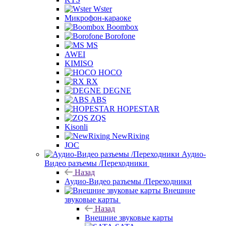
Wster
Микрофон-караоке
Boombox
Borofone
MS
AWEI
KIMISO
HOCO
RX
DEGNE
ABS
HOPESTAR
ZQS
Kisonli
NewRixing
JOC
Аудио-
Видео разъемы /Переходники
Назад
Аудио-Видео разъемы /Переходники
Внешние
звуковые карты
Назад
Внешние звуковые карты