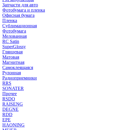
Запчасти для авто
Фотобумага и пленка
Офисная бумага
Пленка
Сублимационная
Фотобумага
Мелованная
RC Satin
SuperGlossy
Глянцевая
Матовая
Магнитная
Самоклеящаяся
Рулонная
Радиоприемники
RRS
SONATER
Прочее
RSDO
RAISENG
DEGNE
RDD
EPE
HAONING