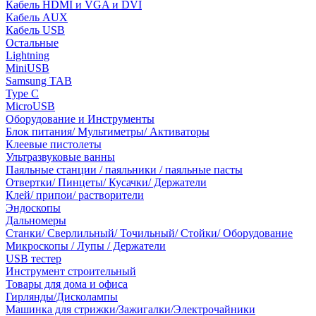
Кабель HDMI и VGA и DVI
Кабель AUX
Кабель USB
Остальные
Lightning
MiniUSB
Samsung TAB
Type C
MicroUSB
Оборудование и Инструменты
Блок питания/ Мультиметры/ Активаторы
Клеевые пистолеты
Ультразвуковые ванны
Паяльные станции / паяльники / паяльные пасты
Отвертки/ Пинцеты/ Кусачки/ Держатели
Клей/ припои/ растворители
Эндоскопы
Дальномеры
Станки/ Сверлильный/ Точильный/ Стойки/ Оборудование
Микроскопы / Лупы / Держатели
USB тестер
Инструмент строительный
Товары для дома и офиса
Гирлянды/Дисколампы
Машинка для стрижки/Зажигалки/Электрочайники