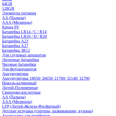
64GB
128GB
Элементы питания
AA (Пальцы)
AAA (Мизинцы)
Крона 9V
Батарейка LR14 / C / R14
Батарейка LR20 / D / R20
Батарейка A23
Батарейка A27
Батарейка 3R12
Для слуховых аппаратов
Литиевые батарейки
Часовые батарейки
Для фотоаппаратов
Аккумуляторы
Аккумуляторы 18650/ 26650/ 21700/ 32140/ 32700
Никель-кадмиевый
Литий-Полимерные
Свинцово-кислотные
AA (Пальцы)
AAA (Мизинцы)
LFP (Литий-Железо-Фосфатный)
Детские игрушки (сортеры, развивающие, кулоны)
Аксессуары для телефонов