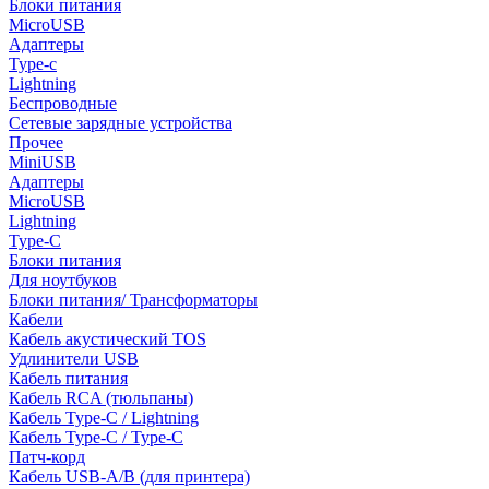
Блоки питания
MicroUSB
Адаптеры
Type-c
Lightning
Беспроводные
Сетевые зарядные устройства
Прочее
MiniUSB
Адаптеры
MicroUSB
Lightning
Type-C
Блоки питания
Для ноутбуков
Блоки питания/ Трансформаторы
Кабели
Кабель акустический TOS
Удлинители USB
Кабель питания
Кабель RCA (тюльпаны)
Кабель Type-C / Lightning
Кабель Type-C / Type-C
Патч-корд
Кабель USB-A/B (для принтера)