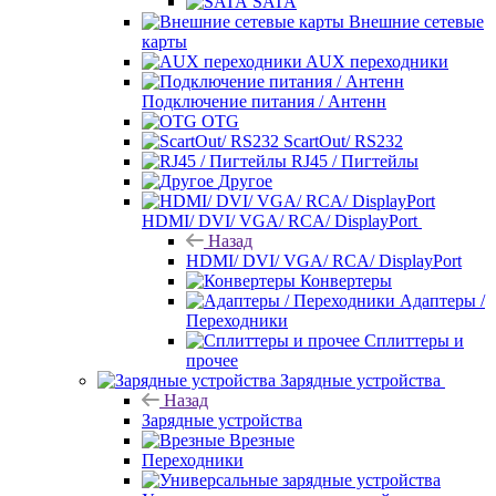
SATA
Внешние сетевые
карты
AUX переходники
Подключение питания / Антенн
OTG
ScartOut/ RS232
RJ45 / Пигтейлы
Другое
HDMI/ DVI/ VGA/ RCA/ DisplayPort
Назад
HDMI/ DVI/ VGA/ RCA/ DisplayPort
Конвертеры
Адаптеры /
Переходники
Сплиттеры и
прочее
Зарядные устройства
Назад
Зарядные устройства
Врезные
Переходники