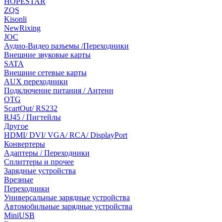
HOPESTAR
ZQS
Kisonli
NewRixing
JOC
Аудио-Видео разъемы /Переходники
Внешние звуковые карты
SATA
Внешние сетевые карты
AUX переходники
Подключение питания / Антенн
OTG
ScartOut/ RS232
RJ45 / Пигтейлы
Другое
HDMI/ DVI/ VGA/ RCA/ DisplayPort
Конвертеры
Адаптеры / Переходники
Сплиттеры и прочее
Зарядные устройства
Врезные
Переходники
Универсальные зарядные устройства
Автомобильные зарядные устройства
MiniUSB