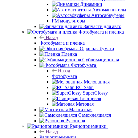
Динамики
Автомагнитолы
Автосабвуферы
FM модуляторы
Запчасти для авто
Фотобумага и пленка
Назад
Фотобумага и пленка
Офисная бумага
Пленка
Сублимационная
Фотобумага
Назад
Фотобумага
Мелованная
RC Satin
SuperGlossy
Глянцевая
Матовая
Магнитная
Самоклеящаяся
Рулонная
Радиоприемники
Назад
Радиоприемники