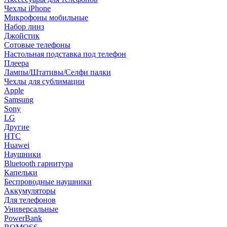
Чехлы iPhone
Микрофоны мобильные
Набор линз
Джойстик
Сотовые телефоны
Настольная подставка под телефон
Плеера
Лампы/Штативы/Селфи палки
Чехлы для сублимации
Apple
Samsung
Sony
LG
Другие
HTC
Huawei
Наушники
Bluetooth гарнитура
Капельки
Беспроводные наушники
Аккумуляторы
Для телефонов
Универсальные
PowerBank