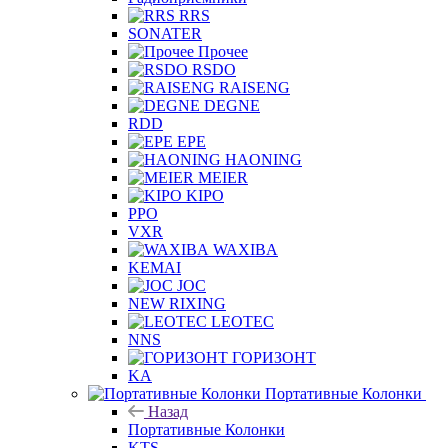
RRS
SONATER
Прочее
RSDO
RAISENG
DEGNE
RDD
EPE
HAONING
MEIER
KIPO
PPO
VXR
WAXIBA
KEMAI
JOC
NEW RIXING
LEOTEC
NNS
ГОРИЗОНТ
KA
Портативные Колонки
Назад
Портативные Колонки
KTS