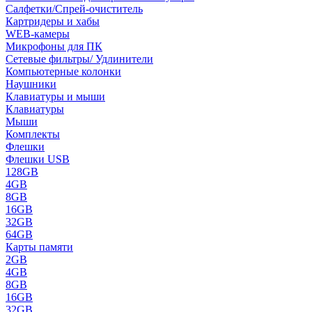
Салфетки/Спрей-очиститель
Картридеры и хабы
WEB-камеры
Микрофоны для ПК
Сетевые фильтры/ Удлинители
Компьютерные колонки
Наушники
Клавиатуры и мыши
Клавиатуры
Мыши
Комплекты
Флешки
Флешки USB
128GB
4GB
8GB
16GB
32GB
64GB
Карты памяти
2GB
4GB
8GB
16GB
32GB