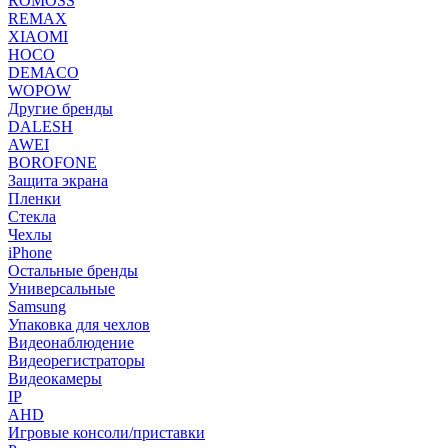
ROMOSS
REMAX
XIAOMI
HOCO
DEMACO
WOPOW
Другие бренды
DALESH
AWEI
BOROFONE
Защита экрана
Пленки
Стекла
Чехлы
iPhone
Остальные бренды
Универсальные
Samsung
Упаковка для чехлов
Видеонаблюдение
Видеорегистраторы
Видеокамеры
IP
AHD
Игровые консоли/приставки