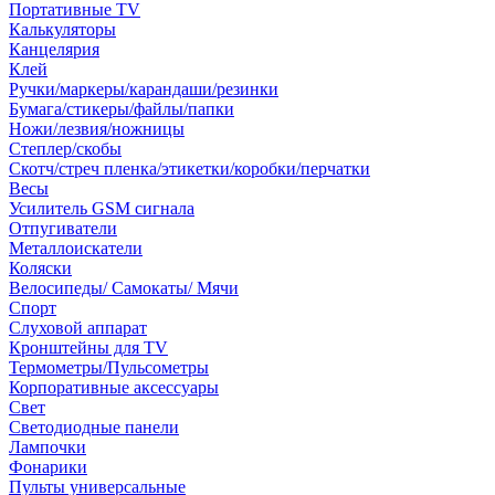
Портативные TV
Калькуляторы
Канцелярия
Клей
Ручки/маркеры/карандаши/резинки
Бумага/стикеры/файлы/папки
Ножи/лезвия/ножницы
Степлер/скобы
Скотч/стреч пленка/этикетки/коробки/перчатки
Весы
Усилитель GSM сигнала
Отпугиватели
Металлоискатели
Коляски
Велосипеды/ Самокаты/ Мячи
Спорт
Слуховой аппарат
Кронштейны для TV
Термометры/Пульсометры
Корпоративные аксессуары
Свет
Светодиодные панели
Лампочки
Фонарики
Пульты универсальные