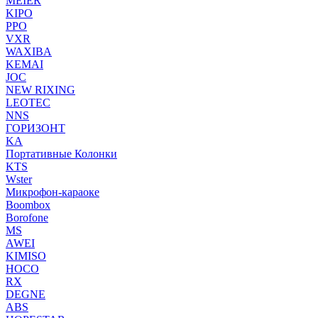
MEIER
KIPO
PPO
VXR
WAXIBA
KEMAI
JOC
NEW RIXING
LEOTEC
NNS
ГОРИЗОНТ
KA
Портативные Колонки
KTS
Wster
Микрофон-караоке
Boombox
Borofone
MS
AWEI
KIMISO
HOCO
RX
DEGNE
ABS