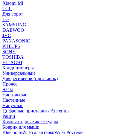
Xiaomi MI
TCL
Для ворот
LG
SAMSUNG
DAEWOO
JVC
PANASONIC
PHILIPS
SONY
TOSHIBA
HITACHI
Кондиционеры
Универсальный
Для ресиверов (приставок)
Прочее
Часы
Настольные
Настенные
Наручные
Цифровые приставки / Антенны
Рации
Компьютерные аксессуары
Коврик для мыши
Bluetooth/Wi-Fi адаптеры/Wi-Fi Роутеры