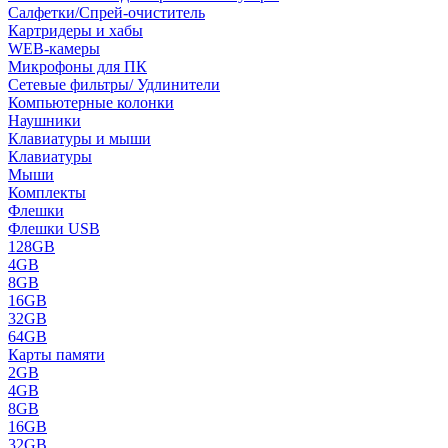
Салфетки/Спрей-очиститель
Картридеры и хабы
WEB-камеры
Микрофоны для ПК
Сетевые фильтры/ Удлинители
Компьютерные колонки
Наушники
Клавиатуры и мыши
Клавиатуры
Мыши
Комплекты
Флешки
Флешки USB
128GB
4GB
8GB
16GB
32GB
64GB
Карты памяти
2GB
4GB
8GB
16GB
32GB