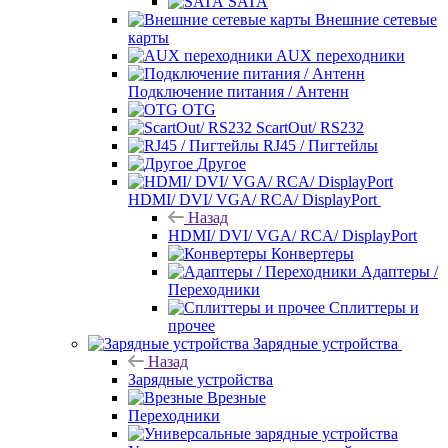
SATA
Внешние сетевые
карты
AUX переходники
Подключение питания / Антенн
OTG
ScartOut/ RS232
RJ45 / Пигтейлы
Другое
HDMI/ DVI/ VGA/ RCA/ DisplayPort
Назад
HDMI/ DVI/ VGA/ RCA/ DisplayPort
Конвертеры
Адаптеры /
Переходники
Сплиттеры и
прочее
Зарядные устройства
Назад
Зарядные устройства
Врезные
Переходники