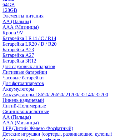
64GB
128GB
Элементы питания
AA (Пальцы)
AAA (Мизинцы)
Крона 9V
Батарейка LR14 / C / R14
Батарейка LR20 / D / R20
Батарейка A23
Батарейка A27
Батарейка 3R12
Для слуховых аппаратов
Литиевые батарейки
Часовые батарейки
Для фотоаппаратов
Аккумуляторы
Аккумуляторы 18650/ 26650/ 21700/ 32140/ 32700
Никель-кадмиевый
Литий-Полимерные
Свинцово-кислотные
AA (Пальцы)
AAA (Мизинцы)
LFP (Литий-Железо-Фосфатный)
Детские игрушки (сортеры, развивающие, кулоны)
Аксессуары для телефонов