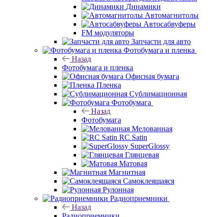
Динамики
Автомагнитолы
Автосабвуферы
FM модуляторы
Запчасти для авто
Фотобумага и пленка
Назад
Фотобумага и пленка
Офисная бумага
Пленка
Сублимационная
Фотобумага
Назад
Фотобумага
Мелованная
RC Satin
SuperGlossy
Глянцевая
Матовая
Магнитная
Самоклеящаяся
Рулонная
Радиоприемники
Назад
Радиоприемники