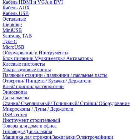
Кабель HDMI и VGA и DVI
Кабель AUX
Кабель USB
Остальные
Lightning
MiniUSB
Samsung TAB
Type C
MicroUSB
Оборудование и Инструменты
Блок питания/ Мультиметры/ Активаторы
Клеевые пистолеты
Ультразвуковые ванны
Паяльные станции / паяльники / паяльные пасты
Отвертки/ Пинцеты/ Кусачки/ Держатели
Клей/ припои/ растворители
Эндоскопы
Дальномеры
Станки/ Сверлильный/ Точильный/ Стойки/ Оборудование
Микроскопы / Лупы / Держатели
USB тестер
Инструмент строительный
Товары для дома и офиса
Гирлянды/Дисколампы
Машинка для стрижки/Зажигалки/Электрочайники