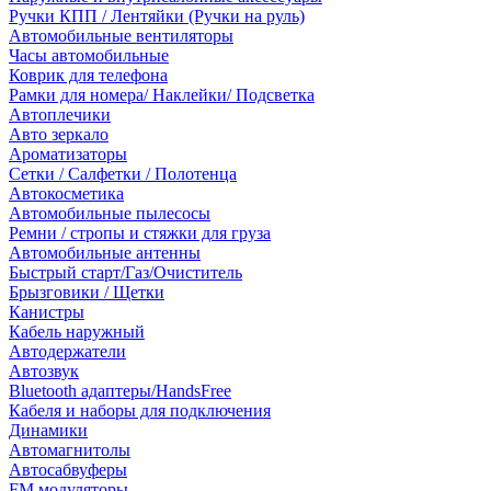
Ручки КПП / Лентяйки (Ручки на руль)
Автомобильные вентиляторы
Часы автомобильные
Коврик для телефона
Рамки для номера/ Наклейки/ Подсветка
Автоплечики
Авто зеркало
Ароматизаторы
Сетки / Салфетки / Полотенца
Автокосметика
Автомобильные пылесосы
Ремни / стропы и стяжки для груза
Автомобильные антенны
Быстрый старт/Газ/Очиститель
Брызговики / Щетки
Канистры
Кабель наружный
Автодержатели
Автозвук
Bluetooth адаптеры/HandsFree
Кабеля и наборы для подключения
Динамики
Автомагнитолы
Автосабвуферы
FM модуляторы