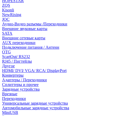
HOPESTAR
ZQS
Kisonli
NewRixing
JOC
Аудио-Видео разъемы /Переходники
Внешние звуковые карты
SATA
Внешние сетевые карты
AUX переходники
Подключение питания / Антенн
OTG
ScartOut/ RS232
RJ45 / Пигтейлы
Другое
HDMI/ DVI/ VGA/ RCA/ DisplayPort
Конвертеры
Адаптеры / Переходники
Сплиттеры и прочее
Зарядные устройства
Врезные
Переходники
Универсальные зарядные устройства
Автомобильные зарядные устройства
MiniUSB