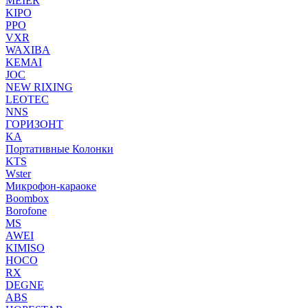
MEIER
KIPO
PPO
VXR
WAXIBA
KEMAI
JOC
NEW RIXING
LEOTEC
NNS
ГОРИЗОНТ
KA
Портативные Колонки
KTS
Wster
Микрофон-караоке
Boombox
Borofone
MS
AWEI
KIMISO
HOCO
RX
DEGNE
ABS