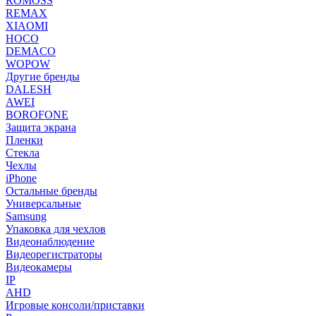
ROMOSS
REMAX
XIAOMI
HOCO
DEMACO
WOPOW
Другие бренды
DALESH
AWEI
BOROFONE
Защита экрана
Пленки
Стекла
Чехлы
iPhone
Остальные бренды
Универсальные
Samsung
Упаковка для чехлов
Видеонаблюдение
Видеорегистраторы
Видеокамеры
IP
AHD
Игровые консоли/приставки