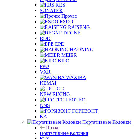
RRS
SONATER
Прочее
RSDO
RAISENG
DEGNE
RDD
EPE
HAONING
MEIER
KIPO
PPO
VXR
WAXIBA
KEMAI
JOC
NEW RIXING
LEOTEC
NNS
ГОРИЗОНТ
KA
Портативные Колонки
Назад
Портативные Колонки
KTS