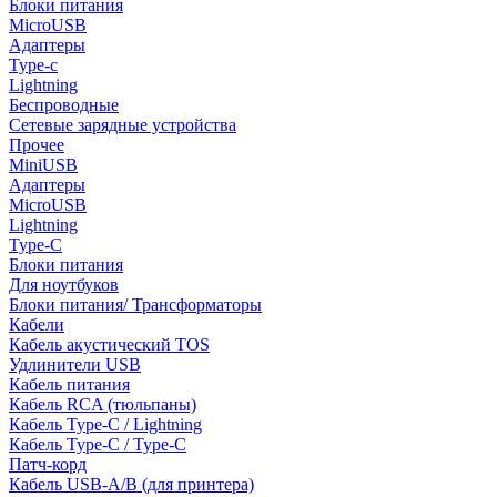
Блоки питания
MicroUSB
Адаптеры
Type-c
Lightning
Беспроводные
Сетевые зарядные устройства
Прочее
MiniUSB
Адаптеры
MicroUSB
Lightning
Type-C
Блоки питания
Для ноутбуков
Блоки питания/ Трансформаторы
Кабели
Кабель акустический TOS
Удлинители USB
Кабель питания
Кабель RCA (тюльпаны)
Кабель Type-C / Lightning
Кабель Type-C / Type-C
Патч-корд
Кабель USB-A/B (для принтера)