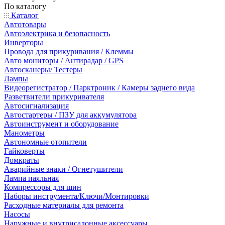
По каталогу
Каталог
Автотовары
Автоэлектрика и безопасность
Инверторы
Провода для прикуривания / Клеммы
Авто мониторы / Антирадар / GPS
Автосканеры/ Тестеры
Лампы
Видеорегистратор / Парктроник / Камеры заднего вида
Разветвители прикуривателя
Автосигнализация
Автостартеры / ПЗУ для аккумулятора
Автоинструмент и оборудование
Манометры
Автономные отопители
Гайковерты
Домкраты
Аварийные знаки / Огнетушители
Лампа паяльная
Компрессоры для шин
Наборы инструмента/Ключи/Монтировки
Расходные материалы для ремонта
Насосы
Наружные и внутрисалонные аксессуары