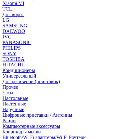
Xiaomi MI
TCL
Для ворот
LG
SAMSUNG
DAEWOO
JVC
PANASONIC
PHILIPS
SONY
TOSHIBA
HITACHI
Кондиционеры
Универсальный
Для ресиверов (приставок)
Прочее
Часы
Настольные
Настенные
Наручные
Цифровые приставки / Антенны
Рации
Компьютерные аксессуары
Коврик для мыши
Bluetooth/Wi-Fi адаптеры/Wi-Fi Роутеры