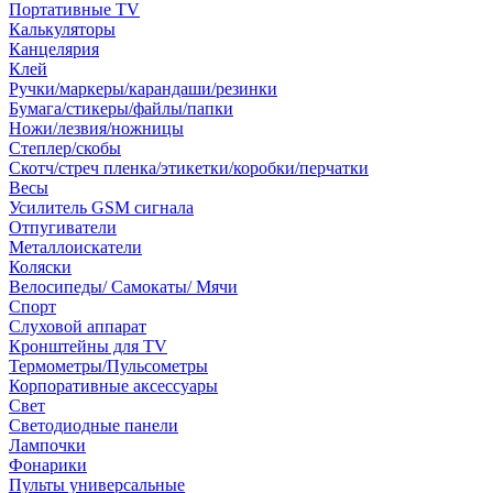
Портативные TV
Калькуляторы
Канцелярия
Клей
Ручки/маркеры/карандаши/резинки
Бумага/стикеры/файлы/папки
Ножи/лезвия/ножницы
Степлер/скобы
Скотч/стреч пленка/этикетки/коробки/перчатки
Весы
Усилитель GSM сигнала
Отпугиватели
Металлоискатели
Коляски
Велосипеды/ Самокаты/ Мячи
Спорт
Слуховой аппарат
Кронштейны для TV
Термометры/Пульсометры
Корпоративные аксессуары
Свет
Светодиодные панели
Лампочки
Фонарики
Пульты универсальные