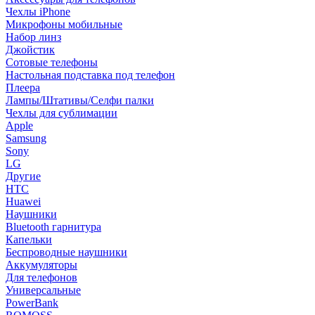
Чехлы iPhone
Микрофоны мобильные
Набор линз
Джойстик
Сотовые телефоны
Настольная подставка под телефон
Плеера
Лампы/Штативы/Селфи палки
Чехлы для сублимации
Apple
Samsung
Sony
LG
Другие
HTC
Huawei
Наушники
Bluetooth гарнитура
Капельки
Беспроводные наушники
Аккумуляторы
Для телефонов
Универсальные
PowerBank