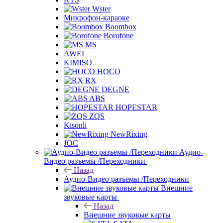
Wster
Микрофон-караоке
Boombox
Borofone
MS
AWEI
KIMISO
HOCO
RX
DEGNE
ABS
HOPESTAR
ZQS
Kisonli
NewRixing
JOC
Аудио-
Видео разъемы /Переходники
Назад
Аудио-Видео разъемы /Переходники
Внешние
звуковые карты
Назад
Внешние звуковые карты