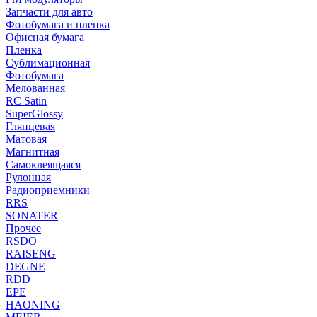
Запчасти для авто
Фотобумага и пленка
Офисная бумага
Пленка
Сублимационная
Фотобумага
Мелованная
RC Satin
SuperGlossy
Глянцевая
Матовая
Магнитная
Самоклеящаяся
Рулонная
Радиоприемники
RRS
SONATER
Прочее
RSDO
RAISENG
DEGNE
RDD
EPE
HAONING